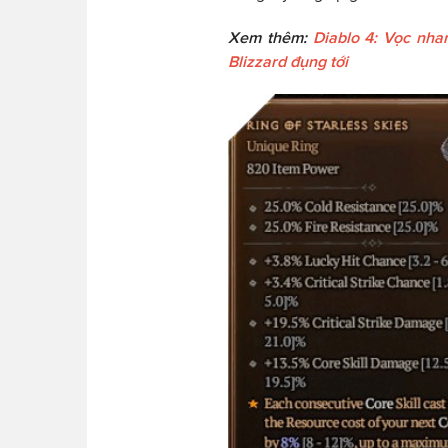
Xem thêm:
Diablo 4: Vọc nhan
Blizzard đụng tới