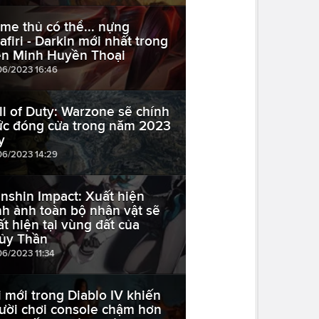
me thủ có thể... nựng
afiri - Darkin mới nhất trong
ên Minh Huyền Thoại
06/2023 16:46
ll of Duty: Warzone sẽ chính
ức đóng cửa trong năm 2023
y
06/2023 14:29
nshin Impact: Xuất hiện
nh ảnh toàn bộ nhân vật sẽ
ất hiện tại vùng đất của
ủy Thần
06/2023 11:34
i mới trong Diablo IV khiến
ười chơi console chậm hơn