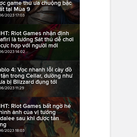
ợc game thủ ưa chuộng bậc
ất tại Mùa 9
06/2023 17:03
HT: Riot Games nhận định
afiri là tướng Sát thủ dễ chơi
 cực hợp với người mới
06/2023 14:02
ablo 4: Vọc nhanh lỗi cày đồ
 tận trong Cellar, dường như
ưa bị Blizzard đụng tới
06/2023 11:29
HT: Riot Games bất ngờ hé
 hình ảnh của vị tướng
ldalee sau khi được tân
ang
06/2023 18:03