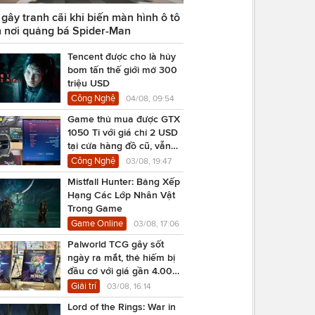
ây tranh cãi khi biến màn hình ô tô
 nơi quảng bá Spider-Man
Tencent được cho là hủy
bom tấn thế giới mở 300
triệu USD
Công Nghệ
04/08, 09:54
Game thủ mua được GTX
1050 Ti với giá chỉ 2 USD
tại cửa hàng đồ cũ, vẫn
chạy Cyberpunk 2077
Công Nghệ
03/08, 19:47
Mistfall Hunter: Bảng Xếp
Hạng Các Lớp Nhân Vật
Trong Game
Game Online
03/08, 17:06
Palworld TCG gây sốt
ngày ra mắt, thẻ hiếm bị
đầu cơ với giá gần 4.000
USD
Giải trí
03/08, 16:14
Lord of the Rings: War in