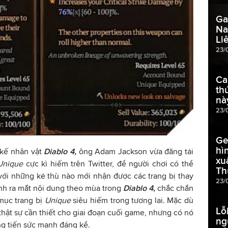
Ga
Na
Li
23/
Ca
th
nà
23/
Ge
hì
 kế nhân vật
Diablo 4,
ông Adam Jackson vừa đăng tải
xu
Unique
cực kì hiếm trên Twitter, để người chơi có thể
Th
với những kẻ thù nào mới nhận được các trang bị thay
23/
hình ra mắt nội dung theo mùa trong
Diablo 4,
chắc chắn
mục trang bị
Unique
siêu hiếm trong tương lai. Mặc dù
Lỗ
hật sự cần thiết cho giai đoạn cuối game, nhưng có nó
ng
ng tiến sức mạnh đáng kể.