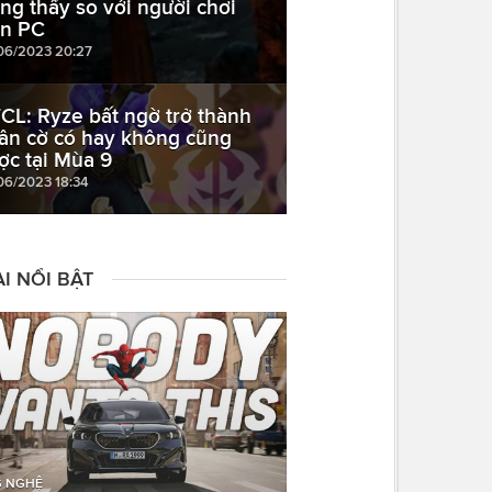
ông thấy so với người chơi
ên PC
06/2023 20:27
CL: Ryze bất ngờ trở thành
ân cờ có hay không cũng
ợc tại Mùa 9
06/2023 18:34
I NỔI BẬT
 NGHỆ