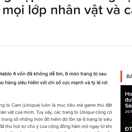
mọi lớp nhân vật và c
iablo 4 vốn đã không dễ tìm, 6 món trang bị sau
B
o hàng siêu hiếm với chỉ số cực mạnh và tỷ lệ rơi
Ho
đư
ng bị Cam (
Unique
) luôn là mục tiêu mà game thủ đặt
Sả
26/
ân vật của mình. Tuy vậy, các trang bị
Unique
cũng có
 trong số những món đồ hiếm đó tồn tại 6 trang bị siêu
đã thu hút sự chú ý của cộng đồng hâm mộ ngay từ khi
ĐT