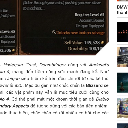
BMW g
thành
à
Harlequin Crest, Doombringer
cùng với
Andariel's
blo 4
, mang đến tiềm năng sức mạnh đáng kể. Như
hẩm
Unique
siêu hiếm kể trên đều chỉ rớt từ các kẻ thù
ower
là 820. Mặc dù gần như chắc chắn là
Blizzard
sẽ
ai, các vật phẩm này vẫn là mục tiêu cuối cùng cho
lo 4
. Có thể phải mất một khoản thời gian để
Diablo
ndary Aspects
để tương xứng với các bản tiền nhiệm,
ươc thực hiện, chắc chắn có rất nhiều cơ hội cho các