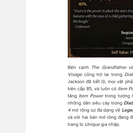
Bên cạnh
The Grandfather
v
Visage
cũng trở lại trong
Dia
Jackson đã tiết lộ, mọi vật p
trên cấp 85, và luôn có
Item P
tăng
Item Power
trong tương l
những dân siêu cày trong
Diab
4
mở rộng sự đa dạng về
Lege
và với hai bản mở rộng đang đ
trang bị
Unique
gia nhập.