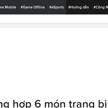
me Mobile
#Game Offline
#eSports
#Hướng dẫn
#Công 
ng hợp 6 món trang bị