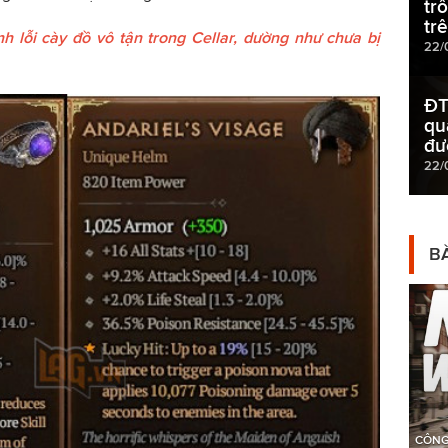
tr
tr
h lỗi cày đồ vô tận trong Cellar, dường như chưa bị
22/
ĐT
qu
đư
22/
BÀ
CÔNG