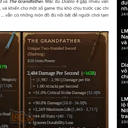
st
và
The Grandfather.
Mặc dù
Diablo 4
gặp nhiều vấn
đư
nh
ị, và khiến cho một số game thủ khó chịu trước các chỉ
24/
...
vẫn có những món đồ đủ nổi bật để người chơi tạm
LM
Na
và
24/
Di
vô
ch
24/
LM
lộ
Ni
tr
23/