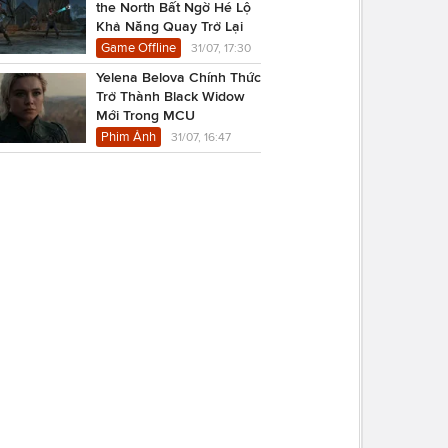
the North Bất Ngờ Hé Lộ
Khả Năng Quay Trở Lại
Game Offline
31/07, 17:30
Yelena Belova Chính Thức
Trở Thành Black Widow
Mới Trong MCU
Phim Ảnh
31/07, 16:47