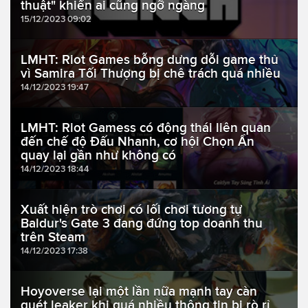
thuật" khiến ai cũng ngỡ ngàng
15/12/2023 09:02
LMHT: Riot Games bỗng dưng dỗi game thủ
vì Samira Tối Thượng bị chê trách quá nhiều
14/12/2023 19:47
LMHT: Riot Gamess có động thái liên quan
đến chế độ Đấu Nhanh, cơ hội Chọn Ẩn
quay lại gần như không có
14/12/2023 18:44
Xuất hiện trò chơi có lối chơi tương tự
Baldur's Gate 3 đang đứng top doanh thu
trên Steam
14/12/2023 17:38
Hoyoverse lại một lần nữa mạnh tay càn
quét leaker khi quá nhiều thông tin bị rò rỉ