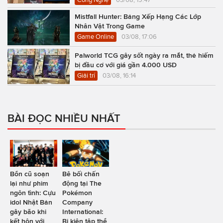
Mistfall Hunter: Bảng Xếp Hạng Các Lớp
Nhân Vật Trong Game
Game Online
03/08, 17:06
Palworld TCG gây sốt ngày ra mắt, thẻ hiếm
bị đầu cơ với giá gần 4.000 USD
Giải trí
03/08, 16:14
BÀI ĐỌC NHIỀU NHẤT
Bổn cũ soạn
Bê bối chấn
lại như phim
động tại The
ngôn tình: Cựu
Pokémon
idol Nhật Bản
Company
gây bão khi
International:
kết hôn với
Bị kiện tập thể