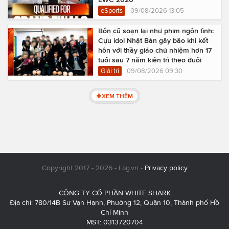
eSports
09/08/2026 13:05
Bổn cũ soạn lại như phim ngôn tình:
Cựu idol Nhật Bản gây bão khi kết
hôn với thầy giáo chủ nhiệm hơn 17
tuổi sau 7 năm kiên trì theo đuổi
Giải trí
09/08/2026 09:30
XEM THÊM
Copyright 2017 - 2026 - Lag.vn -
Privacy policy
CÔNG TY CỔ PHẦN WHITE SHARK
Địa chỉ: 780/14B Sư Vạn Hạnh, Phường 12, Quận 10, Thành phố Hồ
Chí Minh
MST: 0313720704