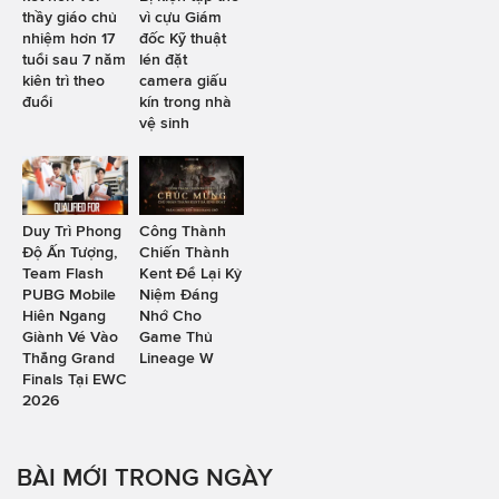
thầy giáo chủ
vì cựu Giám
nhiệm hơn 17
đốc Kỹ thuật
tuổi sau 7 năm
lén đặt
kiên trì theo
camera giấu
đuổi
kín trong nhà
vệ sinh
Duy Trì Phong
Công Thành
Độ Ấn Tượng,
Chiến Thành
Team Flash
Kent Để Lại Kỷ
PUBG Mobile
Niệm Đáng
Hiên Ngang
Nhớ Cho
Giành Vé Vào
Game Thủ
Thẳng Grand
Lineage W
Finals Tại EWC
2026
BÀI MỚI TRONG NGÀY