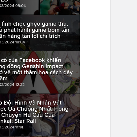
03/2024 09:04
 tình chọc ghẹo game thủ,
à phát hành game bom tấn
ận hàng tấn lời chỉ trích
03/2024 18:04
 cố của Facebook khiến
ng đồng Genshin Impact
ớ về một thảm họa cách đây
năm
03/2024 12:32
p Đội Hình Và Nhân Vật
ợc Ưa Chuộng Nhất Trong
 Chuyện Hư Cấu Của
nkai: Star Rail
03/2024 11:14