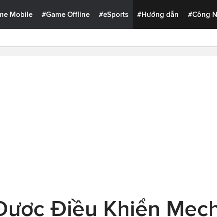
me Mobile
#Game Offline
#eSports
#Hướng dẫn
#Công 
Được Điều Khiển Mech