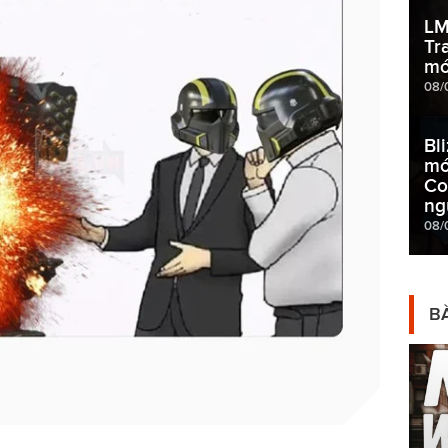
LM
Tr
mớ
08/
Bl
mớ
Co
ng
08/
BÀ