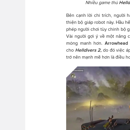
Nhiều game thủ
Helld
Bên cạnh lời chỉ trích, ngườ
thiện bộ giáp robot này. Hầu 
phép người chơi tùy chỉnh bộ g
Vài người gợi ý về một nâng c
mỏng manh hơn.
Arrowhead
cho
Helldivers 2,
do đó việc á
trở nên mạnh mẽ hơn là điều hoà