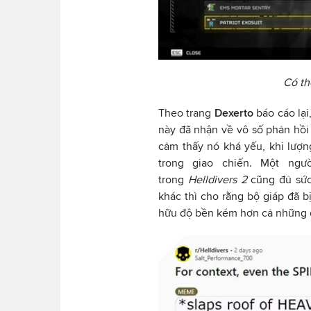
Có t
Theo trang
Dexerto
báo cáo lại
này đã nhận về vô số phản hồi
cảm thấy nó khá yếu, khi lượ
trong giao chiến. Một ng
trong
Helldivers 2
cũng đủ sức
khác thì cho rằng bộ giáp đã b
hữu độ bền kém hơn cả những 