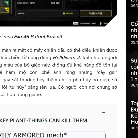
09/
Cố
nh
nh
hể mua
Exo-45 Patriot Exosuit
08/
, màn ra mắt cỗ máy chiến đấu có thể điều khiển được
 trái chiều từ cộng đồng
Helldivers 2.
Rất nhiều người
Sự
ng máu của bộ giáp này không đủ khả năng để tồn tại
cộ
ười hâm mộ còn chế ảnh rằng những "cây gai"
nh
1 
 gây sát thương hay thậm chí là phá hủy bộ giáp, số
08/
ị lỗi "tự hủy" bằng tên lửa. Có người còn nói chúng sở
cái hộp trong game.
To
Đư
Kể
Ho
08/