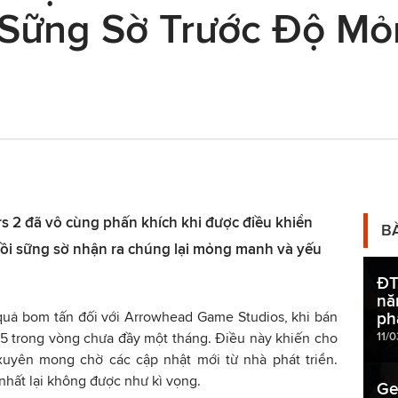
2 Sững Sờ Trước Độ M
 2 đã vô cùng phấn khích khi được điều khiển
B
 rồi sững sờ nhận ra chúng lại mỏng manh và yếu
ĐT
nă
quả bom tấn đối với Arrowhead Game Studios, khi bán
ph
11/
S5 trong vòng chưa đầy một tháng. Điều này khiến cho
uyên mong chờ các cập nhật mới từ nhà phát triển.
hất lại không được như kì vọng.
Ge