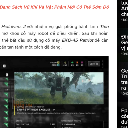
tụ
ỉ Danh Sách Vũ Khí Và Vật Phẩm Mới Có Thể Sớm Đổ
Ar
ch
11/
g
Helldivers 2
với nhiệm vụ giải phóng hành tinh
Tien
 mở khóa cỗ máy robot để điều khiển. Sau khi hoàn
Đi
ó thể bắt đầu sử dụng cỗ máy
EXO-45 Patriot
để càn
Ge
ị bắn tan tành một cách dễ dàng.
vị
10/
Ge
Tr
tr
ra
10/
Ep
cô
đư
tạ