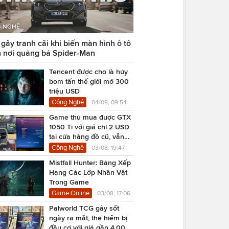
 NGHỆ
ây tranh cãi khi biến màn hình ô tô
 nơi quảng bá Spider-Man
Tencent được cho là hủy
bom tấn thế giới mở 300
triệu USD
Công Nghệ
04/08, 09:54
Game thủ mua được GTX
1050 Ti với giá chỉ 2 USD
tại cửa hàng đồ cũ, vẫn
chạy Cyberpunk 2077
Công Nghệ
03/08, 19:47
Mistfall Hunter: Bảng Xếp
Hạng Các Lớp Nhân Vật
Trong Game
Game Online
03/08, 17:06
Palworld TCG gây sốt
ngày ra mắt, thẻ hiếm bị
đầu cơ với giá gần 4.000