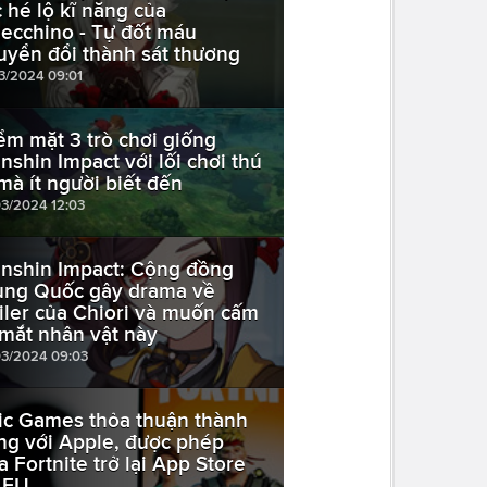
c hé lộ kĩ năng của
lecchino - Tự đốt máu
uyển đổi thành sát thương
03/2024 09:01
ểm mặt 3 trò chơi giống
nshin Impact với lối chơi thú
 mà ít người biết đến
03/2024 12:03
nshin Impact: Cộng đồng
ung Quốc gây drama về
ailer của Chiori và muốn cấm
 mắt nhân vật này
03/2024 09:03
ic Games thỏa thuận thành
ng với Apple, được phép
a Fortnite trở lại App Store
i EU