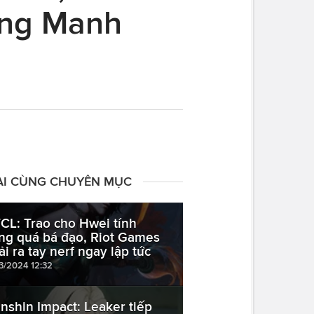
ỏng Manh
ÀI CÙNG CHUYÊN MỤC
CL: Trao cho Hwei tính
ng quá bá đạo, Riot Games
ải ra tay nerf ngay lập tức
03/2024 12:32
nshin Impact: Leaker tiếp