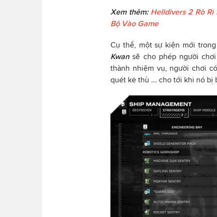
Xem thêm:
Helldivers 2 Rò R
Bộ Vào Game
Cụ thể, một sự kiện mới tron
Kwan
sẽ cho phép người chơi
thành nhiệm vụ, người chơi c
quét kẻ thù ... cho tới khi nó b