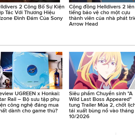
lldivers 2 Công Bố Sự Kiện
Cộng đồng Helldivers 2 lên
p Tác Với Thương Hiệu
tiếng bảo vệ cho một cựu
llzone Đình Đám Của Sony
thành viên của nhà phát tri
Arrow Head
eview UGREEN x Honkai:
Siêu phẩm Chuyển sinh "A
tar Rail – Bộ sưu tập phụ
Wild Last Boss Appeared"
iện công nghệ đáng mua
tung Trailer Mùa 2, chốt lịc
hất dành cho game thủ?
tái xuất bùng nổ vào tháng
10/2026