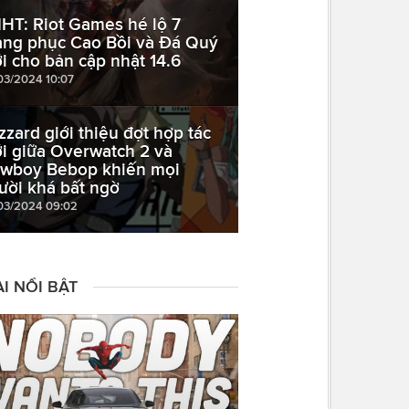
HT: Riot Games hé lộ 7
ang phục Cao Bồi và Đá Quý
i cho bản cập nhật 14.6
03/2024 10:07
izzard giới thiệu đợt hợp tác
i giữa Overwatch 2 và
wboy Bebop khiến mọi
ười khá bất ngờ
03/2024 09:02
I NỔI BẬT