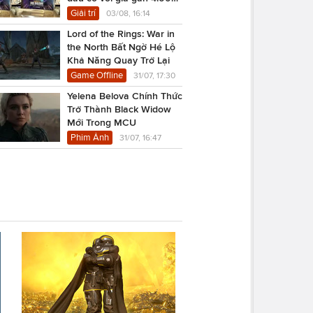
USD
Giải trí
03/08, 16:14
Lord of the Rings: War in
the North Bất Ngờ Hé Lộ
Khả Năng Quay Trở Lại
Game Offline
31/07, 17:30
Yelena Belova Chính Thức
Trở Thành Black Widow
Mới Trong MCU
Phim Ảnh
31/07, 16:47