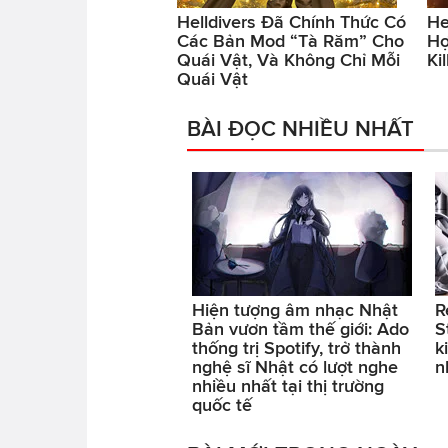
Helldivers Đã Chính Thức Có
He
Các Bản Mod “Tà Răm” Cho
Hợ
Quái Vật, Và Không Chỉ Mỗi
Ki
Quái Vật
BÀI ĐỌC NHIỀU NHẤT
Hiện tượng âm nhạc Nhật
R
Bản vươn tầm thế giới: Ado
S
thống trị Spotify, trở thành
k
nghệ sĩ Nhật có lượt nghe
n
nhiều nhất tại thị trường
quốc tế