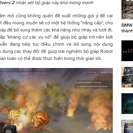
ivers 2
nhận xét bộ giáp này khá mỏng manh
i hâm mộ cũng không quên đề xuất những gợi ý để cải
CÔNG
hết đều mong muốn sẽ có một hệ thống "nâng cấp", cho
BMW g
iáp để bổ sung thêm các khả năng như nhảy và lướt đi.
thành
ấp "kháng cự các vụ nổ" để giúp bộ giáp trở nên bớt
vẫn đang tiếp tục điều chỉnh và bổ sung nội dung
p dụng các thay đổi để giúp trải nghiệm bộ giáp Robot
n toàn có thể được thực hiện trong thời gian tới.