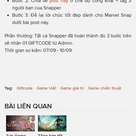
Bước 2: Chia sẻ
post này
ở chế độ công khai + tag 3
người bạn của Snapper
Bước 3: Để lại lời chúc tốt đẹp dành cho Marvel Snap
dưới bài post này.
Phần thưởng: Tất cả Snapper đã hoàn thành đủ 3 bước trên
sẽ nhận 01 GIFTCODE từ Admin.
Thời gian sự kiện: 07/09 - 10/09
Tag:
Giftcode
Game Việt
Game giải trí
Game chiến thuật
BÀI LIÊN QUAN
Tựa Game
Tổng hợp tất