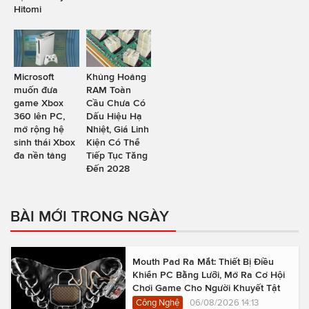
Hitomi
Microsoft
Khủng Hoảng
muốn đưa
RAM Toàn
game Xbox
Cầu Chưa Có
360 lên PC,
Dấu Hiệu Hạ
mở rộng hệ
Nhiệt, Giá Linh
sinh thái Xbox
Kiện Có Thể
đa nền tảng
Tiếp Tục Tăng
Đến 2028
BÀI MỚI TRONG NGÀY
Mouth Pad Ra Mắt: Thiết Bị Điều
Khiển PC Bằng Lưỡi, Mở Ra Cơ Hội
Chơi Game Cho Người Khuyết Tật
Công Nghệ
06/08/2026 14:13