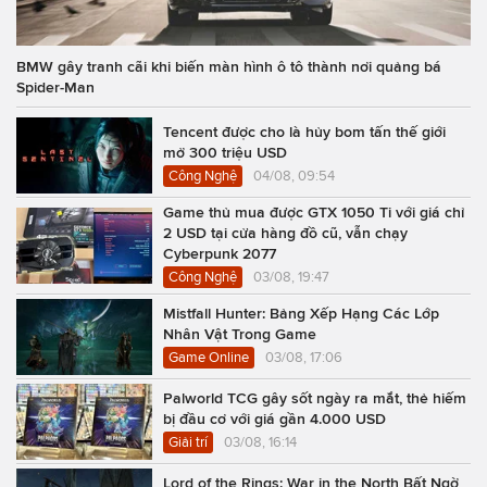
BMW gây tranh cãi khi biến màn hình ô tô thành nơi quảng bá
Spider-Man
Tencent được cho là hủy bom tấn thế giới
mở 300 triệu USD
Công Nghệ
04/08, 09:54
Game thủ mua được GTX 1050 Ti với giá chỉ
2 USD tại cửa hàng đồ cũ, vẫn chạy
Cyberpunk 2077
Công Nghệ
03/08, 19:47
Mistfall Hunter: Bảng Xếp Hạng Các Lớp
Nhân Vật Trong Game
Game Online
03/08, 17:06
Palworld TCG gây sốt ngày ra mắt, thẻ hiếm
bị đầu cơ với giá gần 4.000 USD
Giải trí
03/08, 16:14
Lord of the Rings: War in the North Bất Ngờ