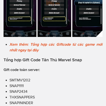
Xem thêm: Tổng hợp các Giftcode từ các game mới
nhất ngay tại đây
Tổng hợp Gift Code Tân Thủ Marvel Snap
Gift code toàn server:
SMTMV1202
SNAP1111
SNAP2434
THXSNAPPERS
SNAPININDER