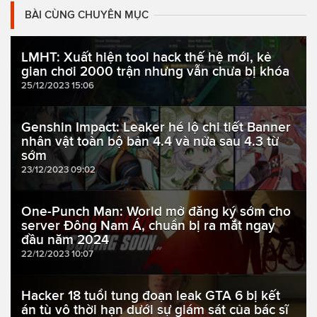
BÀI CÙNG CHUYÊN MỤC
LMHT: Xuất hiện tool hack thế hệ mới, kẻ
gian chơi 2000 trận nhưng vẫn chưa bị khóa
25/12/2023 15:06
Genshin Impact: Leaker hé lộ chi tiết Banner
nhân vật toàn bộ bản 4.4 và nửa sau 4.3 từ
sớm
23/12/2023 09:02
One-Punch Man: World mở đăng ký sớm cho
server Đông Nam Á, chuẩn bị ra mắt ngay
đầu năm 2024
22/12/2023 10:07
Hacker 18 tuổi tung đoạn leak GTA 6 bị kết
án tù vô thời hạn dưới sự giám sát của bác sĩ