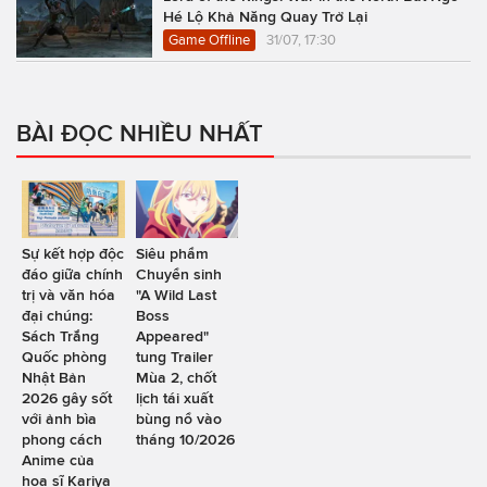
Hé Lộ Khả Năng Quay Trở Lại
Game Offline
31/07, 17:30
BÀI ĐỌC NHIỀU NHẤT
Sự kết hợp độc
Siêu phẩm
đáo giữa chính
Chuyển sinh
trị và văn hóa
"A Wild Last
đại chúng:
Boss
Sách Trắng
Appeared"
Quốc phòng
tung Trailer
Nhật Bản
Mùa 2, chốt
2026 gây sốt
lịch tái xuất
với ảnh bìa
bùng nổ vào
phong cách
tháng 10/2026
Anime của
họa sĩ Kariya