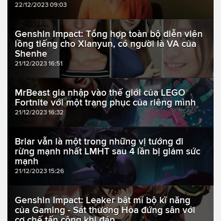
22/12/2023 09:03
Genshin Impact: Tổng hợp toàn bộ diễn viên
lồng tiếng cho Xianyun, có người là VA của
Shenhe
21/12/2023 16:51
MrBeast gia nhập vào thế giới của LEGO
Fortnite với một trang phục của riêng mình
21/12/2023 16:32
Briar vẫn là một trong những vị tướng đi
rừng mạnh nhất LMHT sau 4 lần bị giảm sức
mạnh
21/12/2023 15:26
Genshin Impact: Leaker bật mí bộ kĩ năng
của Gaming - Sát thương Hỏa đứng sân với
cơ chế tấn công khi đáp