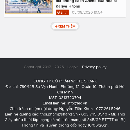
bìa phong cách Anime của họa sĩ
Kariya Hitomi
Giải trí
05/08/2026 19:54
XEM THÊM
Copyright 2017 - 2026 - Lag.vn -
Privacy policy
CÔNG TY CỔ PHẦN WHITE SHARK
Địa chỉ: 780/14B Sư Vạn Hạnh, Phường 12, Quận 10, Thành phố Hồ
Chí Minh
MST: 0313720704
Email liên hệ:
info@lag.vn
Chịu trách nhiệm nội dung: Nguyễn Tiến Khoa - 077 261 5246
Liên hệ quảng cáo:
thoi.pham@sharks.vn
- 093 745 0540 - Mr. Thơi
Giấy phép thiết lập mạng xã hội trên mạng số 345/GP-BTTTT do Bộ
Thông tin và Truyền thông cấp ngày 10/06/2021.