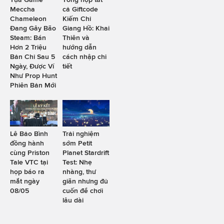
Meccha
cả Giftcode
Chameleon
Kiếm Chỉ
Đang Gây Bão
Giang Hồ: Khai
Steam: Bán
Thiên và
Hơn 2 Triệu
hướng dẫn
Bản Chỉ Sau 5
cách nhập chi
Ngày, Được Ví
tiết
Như Prop Hunt
Phiên Bản Mới
Lê Bảo Bình
Trải nghiệm
đồng hành
sớm Petit
cùng Priston
Planet Stardrift
Tale VTC tại
Test: Nhẹ
họp báo ra
nhàng, thư
mắt ngày
giãn nhưng đủ
08/05
cuốn để chơi
lâu dài