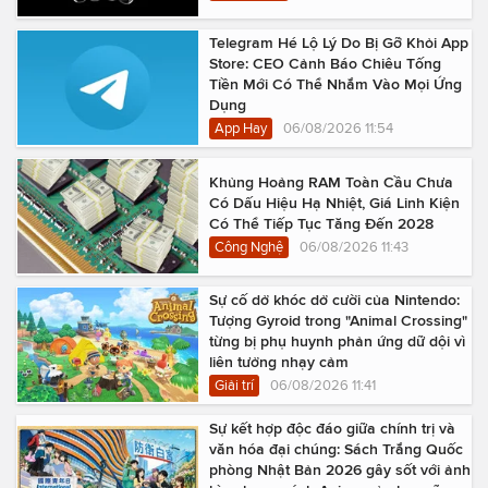
Telegram Hé Lộ Lý Do Bị Gỡ Khỏi App
Store: CEO Cảnh Báo Chiêu Tống
Tiền Mới Có Thể Nhắm Vào Mọi Ứng
Dụng
App Hay
06/08/2026 11:54
Khủng Hoảng RAM Toàn Cầu Chưa
Có Dấu Hiệu Hạ Nhiệt, Giá Linh Kiện
Có Thể Tiếp Tục Tăng Đến 2028
Công Nghệ
06/08/2026 11:43
Sự cố dở khóc dở cười của Nintendo:
Tượng Gyroid trong "Animal Crossing"
từng bị phụ huynh phản ứng dữ dội vì
liên tưởng nhạy cảm
Giải trí
06/08/2026 11:41
Sự kết hợp độc đáo giữa chính trị và
văn hóa đại chúng: Sách Trắng Quốc
phòng Nhật Bản 2026 gây sốt với ảnh