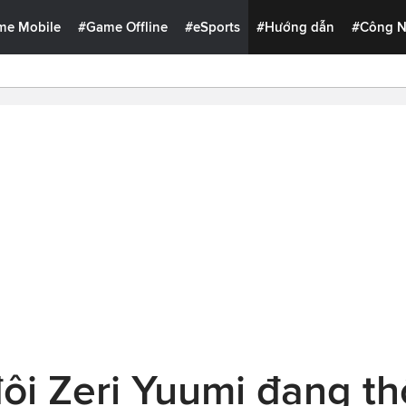
me Mobile
#Game Offline
#eSports
#Hướng dẫn
#Công 
ôi Zeri Yuumi đang th