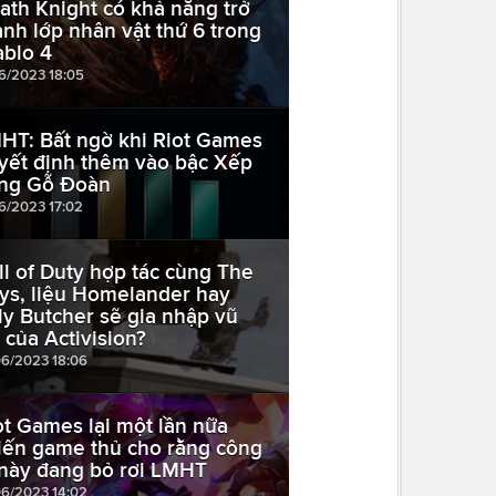
ath Knight có khả năng trở
ành lớp nhân vật thứ 6 trong
ablo 4
06/2023 18:05
HT: Bất ngờ khi Riot Games
yết định thêm vào bậc Xếp
ng Gỗ Đoàn
06/2023 17:02
ll of Duty hợp tác cùng The
ys, liệu Homelander hay
lly Butcher sẽ gia nhập vũ
ụ của Activision?
06/2023 18:06
ot Games lại một lần nữa
iến game thủ cho rằng công
 này đang bỏ rơi LMHT
06/2023 14:02