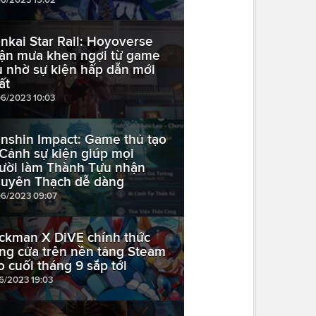
nkai Star Rail: Hoyoverse
ận mưa khen ngợi từ game
ủ nhờ sự kiện hấp dẫn mới
ất
06/2023 10:03
nshin Impact: Game thủ tạo
 Cảnh sự kiện giúp mọi
ười làm Thành Tựu nhận
uyên Thạch dễ dàng
06/2023 09:07
ckman X DiVE chính thức
ng cửa trên nền tảng Steam
o cuối tháng 9 sắp tới
06/2023 19:03