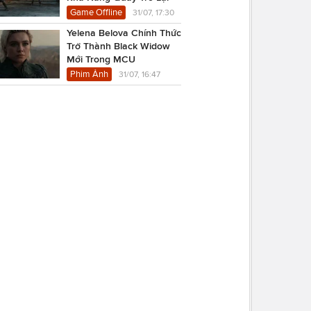
Game Offline
31/07, 17:30
Yelena Belova Chính Thức
Trở Thành Black Widow
Mới Trong MCU
Phim Ảnh
31/07, 16:47