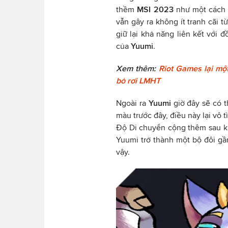
thềm
MSI 2023
như một cách c
vẫn gây ra không ít tranh cãi 
giữ lại khả năng liên kết với 
của
Yuumi
.
Xem thêm:
Riot Games lại mộ
bỏ rơi LMHT
Ngoài ra
Yuumi
giờ đây sẽ có 
màu trước đây, điều này lại vô tì
Độ Di chuyển cộng thêm sau khi
Yuumi trở thành một bộ đôi gầ
vậy.