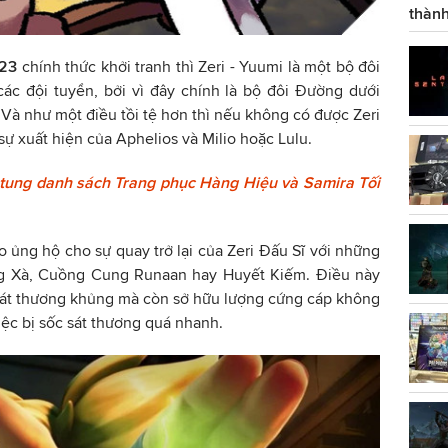
thành
23
chính thức khởi tranh thì Zeri - Yuumi là một bộ đôi
ác đội tuyển, bởi vì đây chính là bộ đôi Đường dưới
 Và như một điều tồi tệ hơn thì nếu không có được Zeri
 sự xuất hiện của Aphelios và Milio hoặc Lulu.
tung danh sách Trang phục Hàng Hiệu và Samira Tối
 ủng hộ cho sự quay trở lại của Zeri Đấu Sĩ với những
ng Xà, Cuồng Cung Runaan hay Huyết Kiếm. Điều này
 sát thương khủng mà còn sở hữu lượng cứng cáp không
việc bị sốc sát thương quá nhanh.