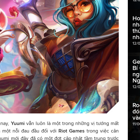
Ho
nh
th
nh
12/
Ge
Bí
ng
Ng
12/
Ro
đó
và
 nay,
Yuumi
vẫn luôn là một trong những vị tướng mất
11/
 một nỗi đau đầu đối với
Riot Games
trong việc cân
uumi mới đây đã có một đợt cập nhật tầm trung trước