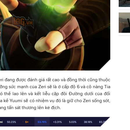
ri đang được đánh giá rất cao và đồng thời cũng thuộc
ưỡng sức mạnh của Zeri sẽ là ở cấp độ 6 và cô nàng Tia
 thể lao lên và kết liễu cặp đôi Đường dưới của đối
kể Yuumi sẽ có nhiệm vụ đó là giữ cho Zeri sống sót,
àng tấn sát thương lên kẻ địch.