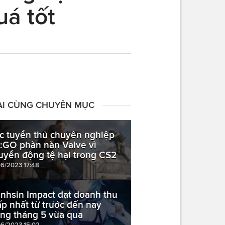
uá tốt
ÀI CÙNG CHUYÊN MỤC
c tuyển thủ chuyên nghiệp
:GO phàn nàn Valve vì
uyển động tệ hại trong CS2
06/2023 17:48
nhsin Impact đạt doanh thu
ấp nhất từ trước đến nay
ong tháng 5 vừa qua
06/2023 15:02