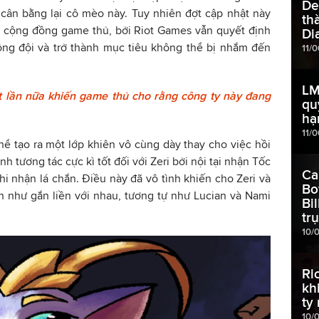
De
ân bằng lại cô mèo này. Tuy nhiên đợt cập nhật này
th
từ cộng đồng game thủ, bởi Riot Games vẫn quyết định
Di
đồng đội và trở thành mục tiêu không thể bị nhắm đến
11/
LM
t lần nữa khiến game thủ cho rằng công ty này đang
qu
hạ
11/
thể tạo ra một lớp khiên vô cùng dày thay cho việc hồi
nh tương tác cực kì tốt đối với Zeri bởi nội tại nhận Tốc
Ca
 nhận lá chắn. Điều này đã vô tình khiến cho Zeri và
Bo
n như gắn liền với nhau, tương tự như Lucian và Nami
Bi
tr
10/
Ri
kh
ty
10/