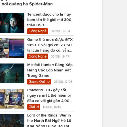
 nơi quảng bá Spider-Man
Tencent được cho là hủy
bom tấn thế giới mở 300
triệu USD
Công Nghệ
04/08, 09:54
Game thủ mua được GTX
1050 Ti với giá chỉ 2 USD
tại cửa hàng đồ cũ, vẫn
chạy Cyberpunk 2077
Công Nghệ
03/08, 19:47
Mistfall Hunter: Bảng Xếp
Hạng Các Lớp Nhân Vật
Trong Game
Game Online
03/08, 17:06
Palworld TCG gây sốt
ngày ra mắt, thẻ hiếm bị
đầu cơ với giá gần 4.000
USD
Giải trí
03/08, 16:14
Lord of the Rings: War in
the North Bất Ngờ Hé Lộ
Khả Năng Quay Trở Lại