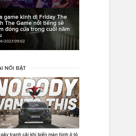
a game kinh dị Friday The
th The Game nổi tiếng sẽ
m đóng cửa trong cuối năm
u
06/2023 09:02
I NỔI BẬT
 NGHỆ
ây tranh cãi khi biến màn hình ô tô