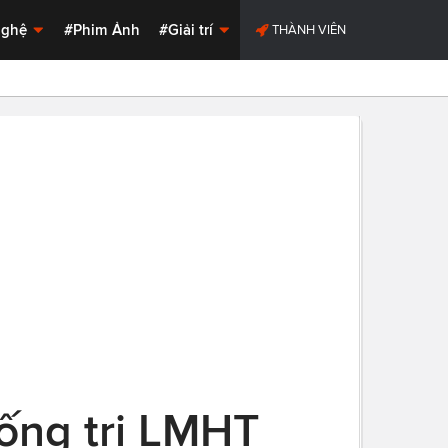
Nghệ
#Phim Ảnh
#Giải trí
THÀNH VIÊN
ống trị LMHT