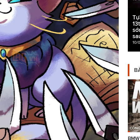
Tự
13
sớ
sa
10/
BÀ
CÔNG
BMW g