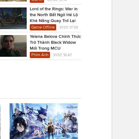
Lord of the Rings: War in
the North Bất Ngờ Hé Lộ
Khả Năng Quay Trở Lại
Game Offline
31/07, 17:30
Yelena Belova Chính Thức
Trở Thành Black Widow
Mới Trong MCU
Phim Ảnh
31/07, 16:47