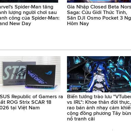
rvel's Spider-Man tăng
Gia Nhập Closed Beta Nor
nh lượng người chơi sau
Saga: Cửu Giới Thức Tỉnh,
ành công của Spider-Man:
Săn DJI Osmo Pocket 3 N
and New Day
Hôm Nay
SUS Republic of Gamers ra
Biến tướng trào lưu "VTube
ắt ROG Strix SCAR 18
vs IRL": Khoe thân đời thực,
026 tại Việt Nam
rao bán ảnh nhạy cảm khiế
cộng đồng phương Tây bù
nổ tranh cãi