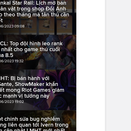
nkai Star Rail: Lịch mở bán
ân vật trong shop Đổi Ánh
o theo tháng mà tân thủ cần
ết
06/2023 09:08
CL: Top đội hình leo rank
t nhất cho game thủ cuối
a 8.5
06/2023 19:32
HT: Bị bán hành với
Sante, ShowMaker khẩn
iết mong Riot Games giảm
c mạnh vị tướng này
06/2023 19:02
ot chỉnh sửa bug nghiêm
ọng liên quan tới Ivern trong
n cập nhật LMHT mới nhất