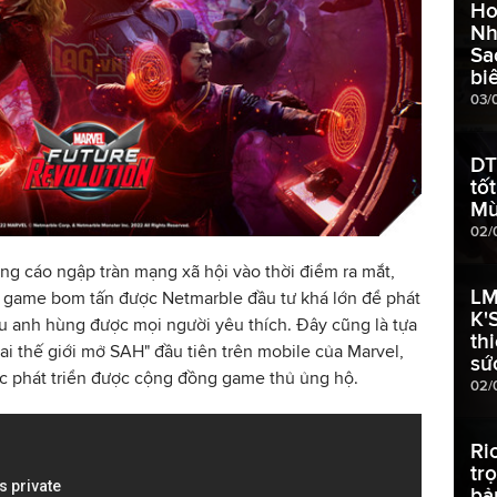
Ho
Nh
Sa
bi
03/
DT
tố
Mù
02/
ng cáo ngập tràn mạng xã hội vào thời điểm ra mắt,
LM
a game bom tấn được Netmarble đầu tư khá lớn để phát
K'
êu anh hùng được mọi người yêu thích. Đây cũng là tựa
th
ai thế giới mở SAH" đầu tiên trên mobile của Marvel,
sứ
ợc phát triển được cộng đồng game thủ ủng hộ.
02/
Ri
tr
bả