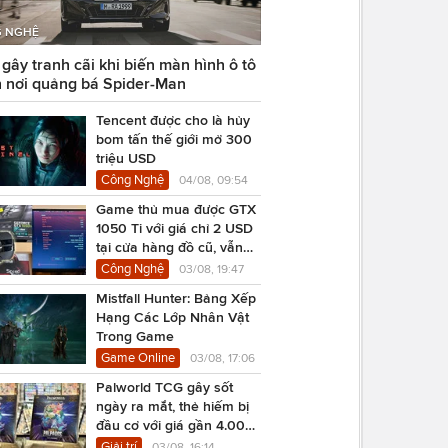
 NGHỆ
ây tranh cãi khi biến màn hình ô tô
 nơi quảng bá Spider-Man
Tencent được cho là hủy
bom tấn thế giới mở 300
triệu USD
Công Nghệ
04/08, 09:54
Game thủ mua được GTX
1050 Ti với giá chỉ 2 USD
tại cửa hàng đồ cũ, vẫn
chạy Cyberpunk 2077
Công Nghệ
03/08, 19:47
Mistfall Hunter: Bảng Xếp
Hạng Các Lớp Nhân Vật
Trong Game
Game Online
03/08, 17:06
Palworld TCG gây sốt
ngày ra mắt, thẻ hiếm bị
đầu cơ với giá gần 4.000
USD
Giải trí
03/08, 16:14