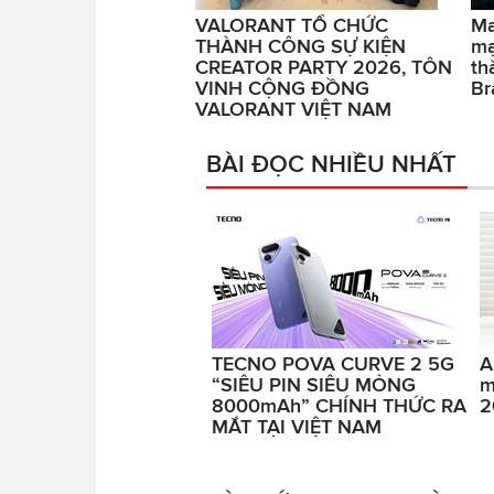
VALORANT TỔ CHỨC
Ma
THÀNH CÔNG SỰ KIỆN
mạ
CREATOR PARTY 2026, TÔN
th
VINH CỘNG ĐỒNG
Br
VALORANT VIỆT NAM
BÀI ĐỌC NHIỀU NHẤT
TECNO POVA CURVE 2 5G
A
“SIÊU PIN SIÊU MỎNG
m
8000mAh” CHÍNH THỨC RA
2
MẮT TẠI VIỆT NAM