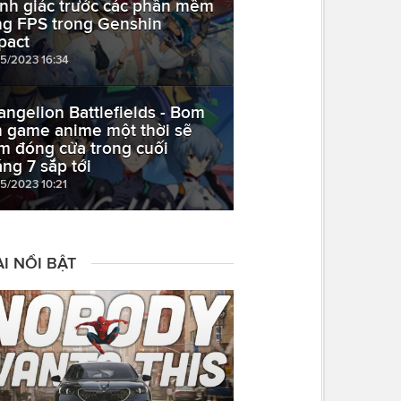
nh giác trước các phần mềm
ng FPS trong Genshin
pact
05/2023 16:34
angelion Battlefields - Bom
n game anime một thời sẽ
m đóng cửa trong cuối
áng 7 sắp tới
05/2023 10:21
I NỔI BẬT