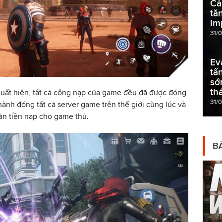
Cả
tă
Im
31/
Ev
tấ
sớ
th
xuất hiện, tất cả cổng nạp của game đều đã được đóng
31/
ành đóng tất cả server game trên thế giới cùng lúc và
n tiền nạp cho game thủ.
BÀ