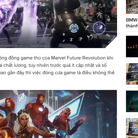
CÔNG
BMW g
thành
cộng đồng game thủ của Marvel Future Revolution khi
 chất lượng, tuy nhiên trước quá ít cập nhật và số
ian gần đây thì việc đóng cửa game là điều không thể