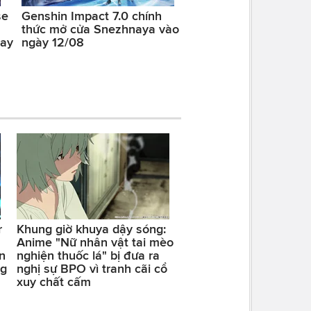
se
Genshin Impact 7.0 chính
thức mở cửa Snezhnaya vào
gay
ngày 12/08
r
Khung giờ khuya dậy sóng:
Anime "Nữ nhân vật tai mèo
n
nghiện thuốc lá" bị đưa ra
ng
nghị sự BPO vì tranh cãi cổ
xuy chất cấm