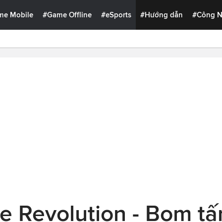
me Mobile
#Game Offline
#eSports
#Hướng dẫn
#Công 
e Revolution - Bom tấ