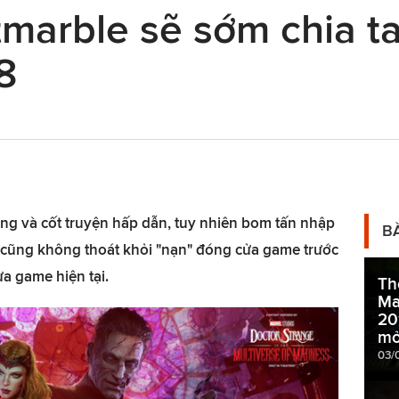
marble sẽ sớm chia t
8
ng và cốt truyện hấp dẫn, tuy nhiên bom tấn nhập
B
n cũng không thoát khỏi "nạn" đóng cửa game trước
ựa game hiện tại.
Th
Ma
20
mở
03/