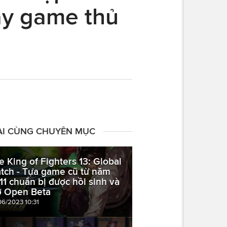
ay game thủ
ÀI CÙNG CHUYÊN MỤC
e King of Fighters 13: Global
tch - Tựa game cũ từ năm
11 chuẩn bị được hồi sinh và
 Open Beta
06/2023 10:31