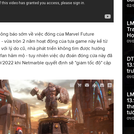
02/
LM
Tr
hông báo sớm về việc đóng của Marvel Future
Họ
- vừa tròn 2 năm hoạt động của tựa game này kể từ
01/
 với lý do cũ, nhà phát triển không tìm được hướng
i fan hâm mộ - tuy nhiên việc dự đoán đóng cửa này đã
DT
10/2022 khi Netmarble quyết định sẽ "giảm tốc độ" cập
13
tr
01/
LM
13
th
tư
01/