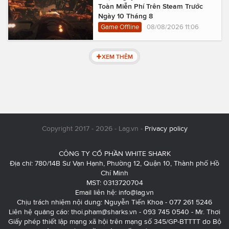
Toàn Miễn Phí Trên Steam Trước
Ngày 10 Tháng 8
Game Offline
08/08/2026 11:06
XEM THÊM
Copyright 2017 - 2026 - Lag.vn -
Privacy policy
CÔNG TY CỔ PHẦN WHITE SHARK
Địa chỉ: 780/14B Sư Vạn Hạnh, Phường 12, Quận 10, Thành phố Hồ
Chí Minh
MST: 0313720704
Email liên hệ:
info@lag.vn
Chịu trách nhiệm nội dung: Nguyễn Tiến Khoa - 077 261 5246
Liên hệ quảng cáo:
thoi.pham@sharks.vn
- 093 745 0540 - Mr. Thơi
Giấy phép thiết lập mạng xã hội trên mạng số 345/GP-BTTTT do Bộ