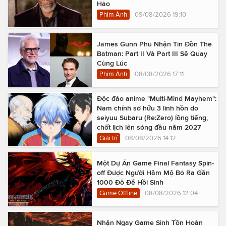
Hảo
Phim Ảnh
09/08/2026 19:10
James Gunn Phủ Nhận Tin Đồn The
Batman: Part II Và Part III Sẽ Quay
Cùng Lúc
Phim Ảnh
08/08/2026 17:11
Độc đáo anime "Multi-Mind Mayhem":
Nam chính sở hữu 3 linh hồn do
seiyuu Subaru (Re:Zero) lồng tiếng,
chốt lịch lên sóng đầu năm 2027
Giải trí
08/08/2026 14:12
Một Dự Án Game Final Fantasy Spin-
off Được Người Hâm Mộ Bỏ Ra Gần
1000 Đô Để Hồi Sinh
Game Offline
08/08/2026 12:04
Nhận Ngay Game Sinh Tồn Hoàn