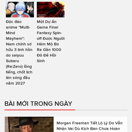
Độc đáo
Một Dự Án
anime "Multi-
Game Final
Mind
Fantasy Spin-
Mayhem":
off Được Người
Nam chính sở
Hâm Mộ Bỏ
hữu 3 linh hồn
Ra Gần 1000
do seiyuu
Đô Để Hồi
Subaru
Sinh
(Re:Zero) lồng
tiếng, chốt lịch
lên sóng đầu
năm 2027
BÀI MỚI TRONG NGÀY
Morgan Freeman Tiết Lộ Lý Do Vẫn
Nhận Vai Dù Kịch Bản Chưa Hoàn