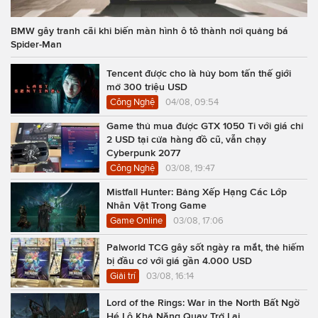
BMW gây tranh cãi khi biến màn hình ô tô thành nơi quảng bá
Spider-Man
Tencent được cho là hủy bom tấn thế giới
mở 300 triệu USD
Công Nghệ
04/08, 09:54
Game thủ mua được GTX 1050 Ti với giá chỉ
2 USD tại cửa hàng đồ cũ, vẫn chạy
Cyberpunk 2077
Công Nghệ
03/08, 19:47
Mistfall Hunter: Bảng Xếp Hạng Các Lớp
Nhân Vật Trong Game
Game Online
03/08, 17:06
Palworld TCG gây sốt ngày ra mắt, thẻ hiếm
bị đầu cơ với giá gần 4.000 USD
Giải trí
03/08, 16:14
Lord of the Rings: War in the North Bất Ngờ
Hé Lộ Khả Năng Quay Trở Lại