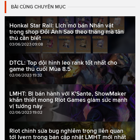
BÀI CÙNG CHUYÊN MỤC
Honkai Star Rail: Lịch mở bán Nhân vật
trong shop Đổi Ánh Sao theo tháng mà tân
thủ cần biết
03/06/2023 09:08
DTCL: Top đội hình leo rank tốt nhất cho
game thủ cuối Mùa 8.5
02/06/2023 19:32
LMHT: Bị bán hành với K'Sante, ShowMaker
khẩn thiết mong Riot Games giảm sức mạnh
vị tướng này
02/06/2023 19:02
Riot chỉnh sửa bug nghiêm trọng liên quan
tới Ivern trong bản cập nhật LMHT mới nhất