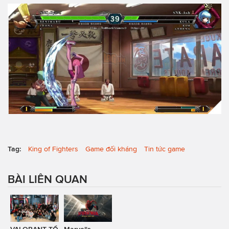
Tag:
King of Fighters
Game đối kháng
Tin tức game
BÀI LIÊN QUAN