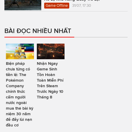
Game Offline
31/07, 17:30
BÀI ĐỌC NHIỀU NHẤT
Biện pháp
Nhận Ngay
chưa từng có
Game Sinh
tiền lệ: The
Tồn Hoàn
Pokémon
Toàn Miễn Phí
Company
Trên Steam
chính thức
Trước Ngày 10
cấm người
Tháng 8
nước ngoài
mua thẻ bài kỷ
niệm 30 năm
để đẩy lùi nạn
đầu cơ