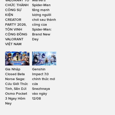
VALORANT TỔ
Marvel's
CHỨC THÀNH
Spider-Man
CÔNG SỰ
tăng mạnh
KIỆN
lượng người
CREATOR
chơi sau thành
PARTY 2026,
công của
TÔN VINH
Spider-Man:
CỘNG ĐỒNG
Brand New
VALORANT
Day
VIỆT NAM
Gia Nhập
Genshin
Closed Beta
Impact 7.0
Norse Saga:
chính thức mở
Cửu Giới Thức
cửa
Tỉnh, Săn DJI
Snezhnaya
Osmo Pocket
vào ngày
3 Ngay Hôm
12/08
Nay