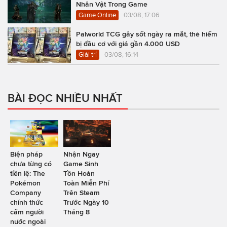
Nhân Vật Trong Game
Game Online
03/08, 17:06
Palworld TCG gây sốt ngày ra mắt, thẻ hiếm
bị đầu cơ với giá gần 4.000 USD
Giải trí
03/08, 16:14
BÀI ĐỌC NHIỀU NHẤT
Biện pháp
Nhận Ngay
chưa từng có
Game Sinh
tiền lệ: The
Tồn Hoàn
Pokémon
Toàn Miễn Phí
Company
Trên Steam
chính thức
Trước Ngày 10
cấm người
Tháng 8
nước ngoài