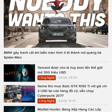
BMW gây tranh cãi khi biến màn hình ô tô thành nơi quảng bá
Spider-Man
Tencent được cho là hủy bom tấn thế giới
mở 300 triệu USD
Công Nghệ
04/08, 09:54
Game thủ mua được GTX 1050 Ti với giá chỉ
2 USD tại cửa hàng đồ cũ, vẫn chạy
Cyberpunk 2077
Công Nghệ
03/08, 19:47
Mistfall Hunter: Bảng Xếp Hạng Các Lớp