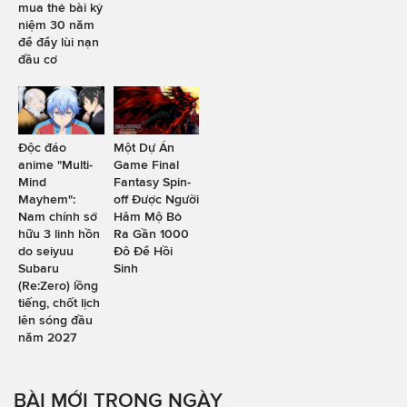
mua thẻ bài kỷ
niệm 30 năm
để đẩy lùi nạn
đầu cơ
Độc đáo
Một Dự Án
anime "Multi-
Game Final
Mind
Fantasy Spin-
Mayhem":
off Được Người
Nam chính sở
Hâm Mộ Bỏ
hữu 3 linh hồn
Ra Gần 1000
do seiyuu
Đô Để Hồi
Subaru
Sinh
(Re:Zero) lồng
tiếng, chốt lịch
lên sóng đầu
năm 2027
BÀI MỚI TRONG NGÀY