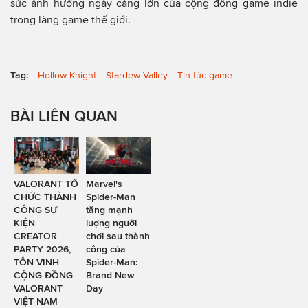
sức ảnh hưởng ngày càng lớn của cộng đồng game indie
trong làng game thế giới.
Tag:
Hollow Knight
Stardew Valley
Tin tức game
BÀI LIÊN QUAN
VALORANT TỔ
Marvel's
CHỨC THÀNH
Spider-Man
CÔNG SỰ
tăng mạnh
KIỆN
lượng người
CREATOR
chơi sau thành
PARTY 2026,
công của
TÔN VINH
Spider-Man:
CỘNG ĐỒNG
Brand New
VALORANT
Day
VIỆT NAM