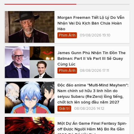
Morgan Freeman Tiết Lộ Lý Do Vẫn
Nhận Vai Dù Kịch Bản Chưa Hoàn
Hảo
Phim Ảnh
09/08/2026 19:10
James Gunn Phủ Nhận Tin Đồn The
Batman: Part II Và Part III Sẽ Quay
Cùng Lúc
Phim Ảnh
08/08/2026 17:11
Độc đáo anime "Multi-Mind Mayhem":
Nam chính sở hữu 3 linh hồn do
seiyuu Subaru (Re:Zero) lồng tiếng,
chốt lịch lên sóng đầu năm 2027
Giải trí
08/08/2026 14:12
Một Dự Án Game Final Fantasy Spin-
off Được Người Hâm Mộ Bỏ Ra Gần