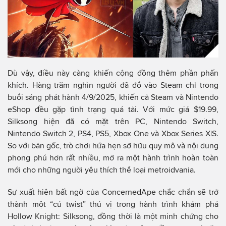
Dù vậy, điều này càng khiến cộng đồng thêm phần phấn
khích. Hàng trăm nghìn người đã đổ vào Steam chỉ trong
buổi sáng phát hành 4/9/2025, khiến cả Steam và Nintendo
eShop đều gặp tình trạng quá tải. Với mức giá $19.99,
Silksong hiện đã có mặt trên PC, Nintendo Switch,
Nintendo Switch 2, PS4, PS5, Xbox One và Xbox Series X|S.
So với bản gốc, trò chơi hứa hẹn sở hữu quy mô và nội dung
phong phú hơn rất nhiều, mở ra một hành trình hoàn toàn
mới cho những người yêu thích thể loại metroidvania.
Sự xuất hiện bất ngờ của ConcernedApe chắc chắn sẽ trở
thành một “cú twist” thú vị trong hành trình khám phá
Hollow Knight: Silksong, đồng thời là một minh chứng cho