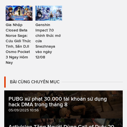
Gia Nhập
Genshin
Closed Beta
Impact 7.0
Norse Saga:
chính thức mở
Cửu Giới Thức
cửa
Tỉnh, Săn DJI
Snezhnaya
Osmo Pocket
vào ngày
3 Ngay Hôm
12/08
Nay
BÀI CÙNG CHUYÊN MỤC
PUBG xử phạt 30.000 tài khoản sử dụng
hack DMA trong tháng 8
05/09/2025 10:56
Activision Tặng Người Dùng Call of Duty 20