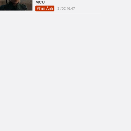
MCU
Phim Ảnh
31/07, 16:47