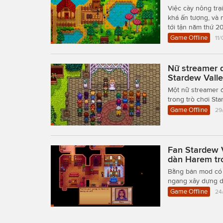
Việc cày nông trạ
khá ấn tượng, và 
tới tận năm thứ 2
Game Offline
11
Nữ streamer q
Stardew Vall
Một nữ streamer đ
trong trò chơi St
Game Offline
29
Fan Stardew V
dàn Harem t
Bằng bản mod có t
ngang xây dựng d
Game Offline
24