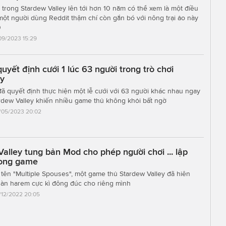
i trong Stardew Valley lên tới hơn 10 năm có thể xem là một điều
một người dùng Reddit thậm chí còn gắn bó với nông trại ảo này
0
/09/2023 15:29
uyết định cưới 1 lúc 63 người trong trò chơi
ey
ã quyết định thực hiện một lễ cưới với 63 người khác nhau ngay
ardew Valley khiến nhiều game thủ không khỏi bất ngờ
/05/2023 20:02
alley tung bản Mod cho phép người chơi ... lập
rong game
ên "Multiple Spouses", một game thủ Stardew Valley đã hiên
àn harem cực kì đông đúc cho riêng mình
/12/2022 20:05