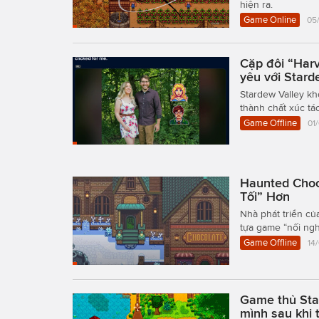
hiện ra.
Game Online
05
Cặp đôi “Harv
yêu với Stard
Stardew Valley kh
thành chất xúc tá
Game Offline
01
Haunted Choc
Tối” Hơn
Nhà phát triển củ
tựa game “nối ngh
Game Offline
14
Game thủ Star
mình sau khi 