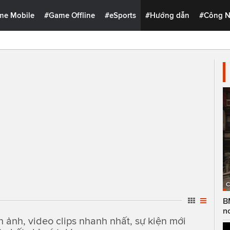
me Mobile
#Game Offline
#eSports
#Hướng dẫn
#Công 
C
B
n
h ảnh, video clips nhanh nhất, sự kiện mới