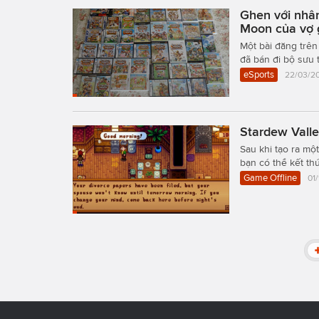
Ghen với nhân
Moon của vợ 
Một bài đăng trên
đã bán đi bộ sưu 
eSports
22/03/20
Stardew Valle
Sau khi tạo ra mộ
bạn có thể kết th
Game Offline
01