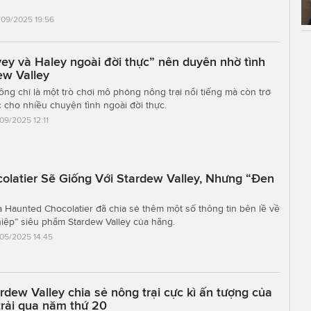
/09/2025 19:56
ey và Haley ngoài đời thực” nên duyên nhờ tình
ew Valley
ông chỉ là một trò chơi mô phỏng nông trại nổi tiếng mà còn trở
c cho nhiều chuyện tình ngoài đời thực.
/09/2025 12:11
olatier Sẽ Giống Với Stardew Valley, Nhưng “Đen
a Haunted Chocolatier đã chia sẻ thêm một số thông tin bên lề về
iệp” siêu phẩm Stardew Valley của hãng.
/05/2025 14:45
dew Valley chia sẻ nông trại cực kì ấn tượng của
trải qua năm thứ 20