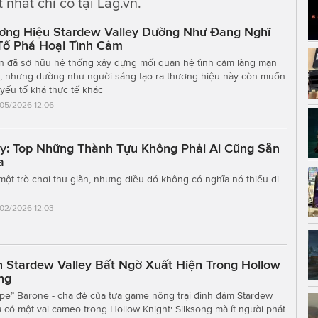
nhất chỉ có tại Lag.vn.
ơng Hiệu Stardew Valley Dường Như Đang Nghĩ
Tố Phá Hoại Tình Cảm
ốn đã sở hữu hệ thống xây dựng mối quan hệ tình cảm lãng mạn
n, nhưng dường như người sáng tạo ra thương hiệu này còn muốn
yếu tố khá thực tế khác
/05/2026 12:06
ey: Top Những Thành Tựu Không Phải Ai Cũng Sẵn
a
 một trò chơi thư giãn, nhưng điều đó không có nghĩa nó thiếu đi
/02/2026 12:03
n Stardew Valley Bất Ngờ Xuất Hiện Trong Hollow
ong
pe” Barone - cha đẻ của tựa game nông trại đình đám Stardew
ờ có một vai cameo trong Hollow Knight: Silksong mà ít người phát