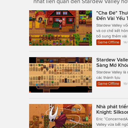
nhất liên quan đến Stardew Valley hot 
"Cha Đẻ" Thư
Đến Vài Yếu 
Stardew Valley v
và cơ chế kết hô
bổ sung thêm vài 
Game Offline
14
Stardew Vall
Sàng Mở Khó
Stardew Valley là
các thành tựu
Game Offline
19
Nhà phát triể
Knight: Silks
Eric “ConcernedA
Valley vừa bất ng