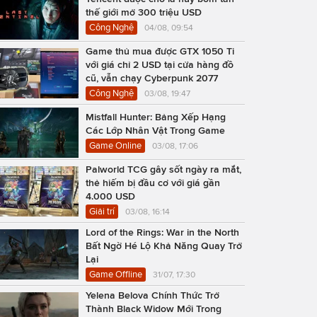
thế giới mở 300 triệu USD
Công Nghệ
04/08, 09:54
Game thủ mua được GTX 1050 Ti
với giá chỉ 2 USD tại cửa hàng đồ
cũ, vẫn chạy Cyberpunk 2077
Công Nghệ
03/08, 19:47
Mistfall Hunter: Bảng Xếp Hạng
Các Lớp Nhân Vật Trong Game
Game Online
03/08, 17:06
Palworld TCG gây sốt ngày ra mắt,
thẻ hiếm bị đầu cơ với giá gần
4.000 USD
Giải trí
03/08, 16:14
Lord of the Rings: War in the North
Bất Ngờ Hé Lộ Khả Năng Quay Trở
Lại
Game Offline
31/07, 17:30
Yelena Belova Chính Thức Trở
Thành Black Widow Mới Trong