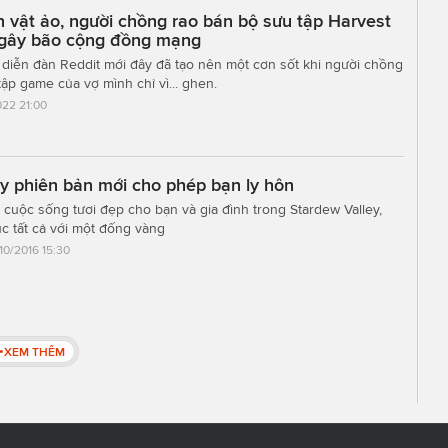
 vật ảo, người chồng rao bán bộ sưu tập Harvest
gây bão cộng đồng mạng
 diễn đàn Reddit mới đây đã tạo nên một cơn sốt khi người chồng
tập game của vợ mình chỉ vì... ghen.
22 21:00
y phiên bản mới cho phép bạn ly hôn
t cuộc sống tươi đẹp cho bạn và gia đình trong Stardew Valley,
úc tất cả với một đống vàng
/10/2016 15:30
XEM THÊM