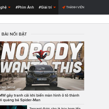
Nghệ
#Phim Ảnh
#Giải trí
THÀNH VIÊN
BÀI NỔI BẬT
ÔNG NGHỆ
MW gây tranh cãi khi biến màn hình ô tô thành
ơi quảng bá Spider-Man
Tencent được cho là hủy bom tấn