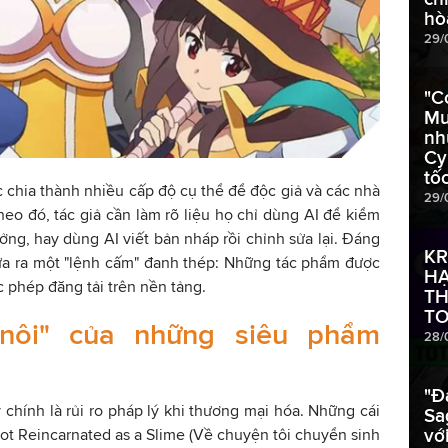
hò
29/
"C
Mu
nh
Cy
tố
 chia thành nhiều cấp độ cụ thể để độc giả và các nhà
29/
eo đó, tác giả cần làm rõ liệu họ chỉ dùng AI để kiểm
tưởng, hay dùng AI viết bản nháp rồi chỉnh sửa lại. Đáng
KR
ưa ra một "lệnh cấm" đanh thép: Những tác phẩm được
HẠ
c phép đăng tải trên nền tảng.
TH
TO
 nôi" của những siêu phẩm
28/
"Đ
 chính là rủi ro pháp lý khi thương mại hóa. Những cái
Sa
vớ
ot Reincarnated as a Slime (Về chuyện tôi chuyển sinh