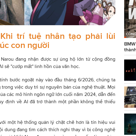
hi trí tuệ nhân tạo phải lùi
CÔNG
úc con người
BMW g
thành
i Narou đang nhận được sự ủng hộ lớn từ cộng đồng
 AI sẽ "cướp mất" linh hồn của văn học.
 tính bước ngoặt này vào đầu tháng 6/2026, chúng ta
g trong việc duy trì sự nguyên bản của nghệ thuật. Mọi
của các mô hình ngôn ngữ lớn cuối năm 2024, dẫn đến
uy định về AI đã trở thành một phần không thể thiếu
ới một hệ thống quản lý chặt chẽ hơn là tín hiệu vui
i dung đang tìm cách thích nghi thay vì bị công nghệ