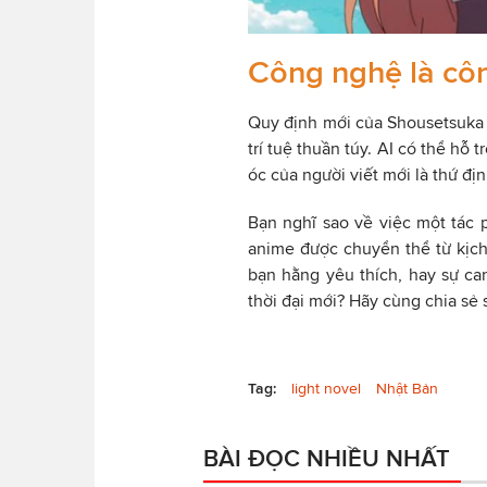
Công nghệ là côn
Quy định mới của Shousetsuka n
trí tuệ thuần túy. AI có thể hỗ
óc của người viết mới là thứ đ
Bạn nghĩ sao về việc một tác 
anime được chuyển thể từ kịch
bạn hằng yêu thích, hay sự can
thời đại mới? Hãy cùng chia sẻ 
Tag:
light novel
Nhật Bản
BÀI ĐỌC NHIỀU NHẤT