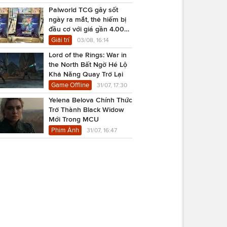
Palworld TCG gây sốt
ngày ra mắt, thẻ hiếm bị
đầu cơ với giá gần 4.000
USD
Giải trí
03/08, 16:14
Lord of the Rings: War in
the North Bất Ngờ Hé Lộ
Khả Năng Quay Trở Lại
Game Offline
31/07, 17:30
Yelena Belova Chính Thức
Trở Thành Black Widow
Mới Trong MCU
Phim Ảnh
31/07, 16:47