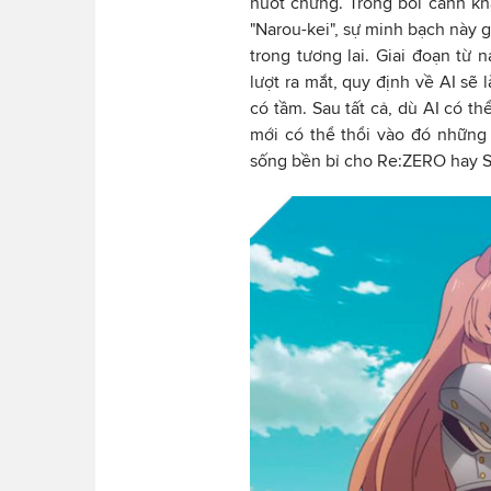
nuốt chửng. Trong bối cảnh k
"Narou-kei", sự minh bạch này 
trong tương lai. Giai đoạn từ
lượt ra mắt, quy định về AI sẽ 
có tầm. Sau tất cả, dù AI có th
mới có thể thổi vào đó những
sống bền bỉ cho Re:ZERO hay S