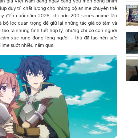
hán giả Việt Nam đang ngày càng yêu mến dòng phim
giúp duy trì chất lượng cho những bộ anime chuyển thể
 nay đến cuối năm 2026, khi hơn 200 series anime lần
là bộ lọc quan trọng để giữ lại những tác giả có tâm và
ể tạo ra những tình tiết hợp lý, nhưng chỉ có con người
 cảm xúc rung động lòng người – thứ đã tạo nên sức
lime suốt nhiều năm qua.