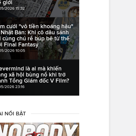
ế giới
05/2026 15:32
m cưới "vô tiền khoáng hậu"
i Nhật Bản: Khi cô dâu sánh
i cùng chú rể búp bê từ thế
ới Final Fantasy
05/2026 10:05
evermind là ai mà khiến
ng xã hội bùng nổ khi trở
ành Tổng Giám đốc V Film?
05/2026 23:16
I NỔI BẬT