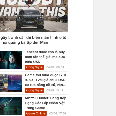
 NGHỆ
ây tranh cãi khi biến màn hình ô tô
 nơi quảng bá Spider-Man
Tencent được cho là hủy
bom tấn thế giới mở 300
triệu USD
Công Nghệ
04/08, 09:54
Game thủ mua được GTX
1050 Ti với giá chỉ 2 USD
tại cửa hàng đồ cũ, vẫn
chạy Cyberpunk 2077
Công Nghệ
03/08, 19:47
Mistfall Hunter: Bảng Xếp
Hạng Các Lớp Nhân Vật
Trong Game
Game Online
03/08, 17:06