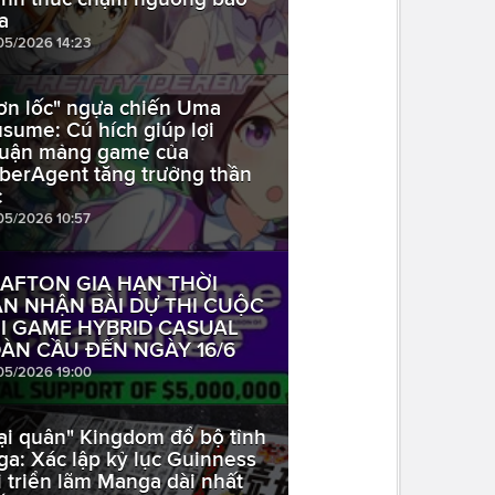
a
05/2026 14:23
ơn lốc" ngựa chiến Uma
sume: Cú hích giúp lợi
uận mảng game của
berAgent tăng trưởng thần
c
05/2026 10:57
AFTON GIA HẠN THỜI
N NHẬN BÀI DỰ THI CUỘC
I GAME HYBRID CASUAL
ÀN CẦU ĐẾN NGÀY 16/6
05/2026 19:00
ại quân" Kingdom đổ bộ tỉnh
ga: Xác lập kỷ lục Guinness
i triển lãm Manga dài nhất