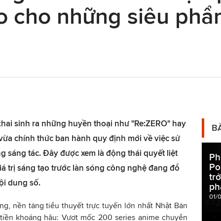
ào cho những siêu ph
khai sinh ra những huyền thoại như "Re:ZERO" hay
B
vừa chính thức ban hành quy định mới về việc sử
ong sáng tác. Đây được xem là động thái quyết liệt
Ph
Po
á trị sáng tạo trước làn sóng công nghệ đang đổ
tr
ội dung số.
ph
01/
g, nền tảng tiểu thuyết trực tuyến lớn nhất Nhật Bản
ô tiền khoáng hậu: Vượt mốc 200 series anime chuyển