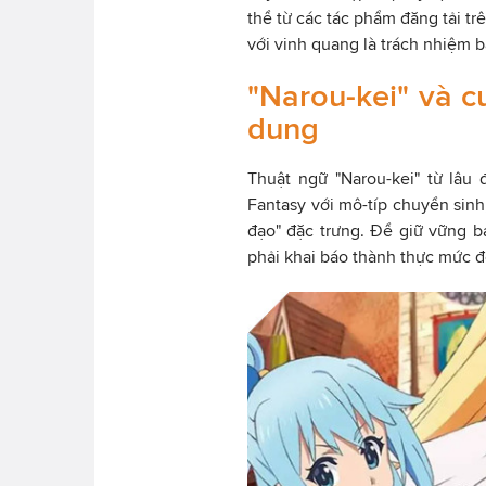
thể từ các tác phẩm đăng tải tr
với vinh quang là trách nhiệm b
"Narou-kei" và 
dung
Thuật ngữ "Narou-kei" từ lâu
Fantasy với mô-típ chuyển sin
đạo" đặc trưng. Để giữ vững bả
phải khai báo thành thực mức đ