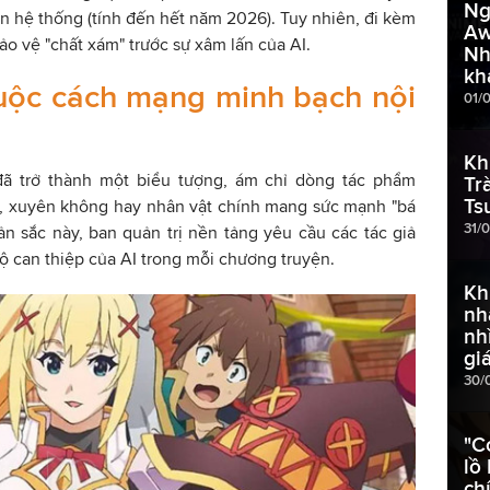
Ng
ên hệ thống (tính đến hết năm 2026). Tuy nhiên, đi kèm
Aw
ảo vệ "chất xám" trước sự xâm lấn của AI.
Nh
kh
cuộc cách mạng minh bạch nội
01/
Kh
 đã trở thành một biểu tượng, ám chỉ dòng tác phẩm
Tr
Ts
h, xuyên không hay nhân vật chính mang sức mạnh "bá
31/
n sắc này, ban quản trị nền tảng yêu cầu các tác giả
ộ can thiệp của AI trong mỗi chương truyện.
Kh
nh
nh
gi
30/
"C
lồ
ch