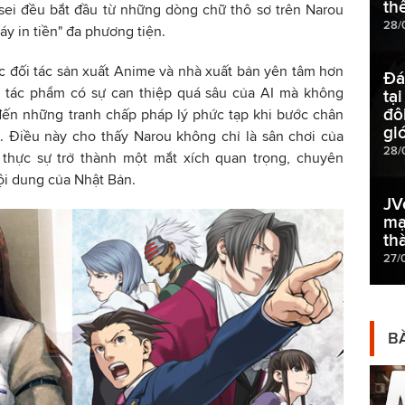
th
sei đều bắt đầu từ những dòng chữ thô sơ trên Narou
28/
áy in tiền" đa phương tiện.
ác đối tác sản xuất Anime và nhà xuất bản yên tâm hơn
Đá
 tác phẩm có sự can thiệp quá sâu của AI mà không
tạ
đô
đến những tranh chấp pháp lý phức tạp khi bước chân
gi
 Điều này cho thấy Narou không chỉ là sân chơi của
28/
 thực sự trở thành một mắt xích quan trọng, chuyên
ội dung của Nhật Bản.
JV
mạ
th
27/
BÀ