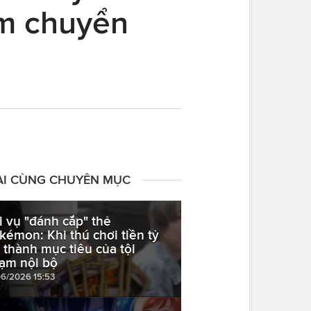
ẩm chuyển
ÀI CÙNG CHUYÊN MỤC
i vụ "đánh cắp" thẻ
kémon: Khi thú chơi tiền tỷ
ở thành mục tiêu của tội
ạm nội bộ
06/2026 15:53