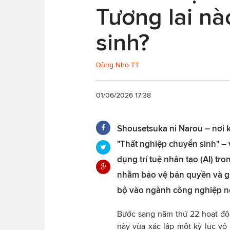
Tương lai n
sinh?
Dũng Nhỏ TT
01/06/2026 17:38
Shousetsuka ni Narou – nơi 
"Thất nghiệp chuyển sinh" – 
dụng trí tuệ nhân tạo (AI) tr
nhằm bảo vệ bản quyền và gi
bộ vào ngành công nghiệp n
Bước sang năm thứ 22 hoạt độn
này vừa xác lập một kỷ lục v