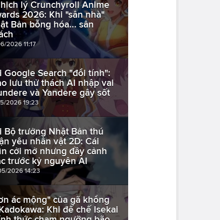
hịch lý Crunchyroll Anime
ards 2026: Khi "sân nhà"
ật Bản bỗng hóa... sân
ách
06/2026 11:17
i Google Search "đổi tính":
ào lưu thử thách AI nhập vai
undere và Yandere gây sốt
05/2026 19:23
i Bộ trưởng Nhật Bản thú
ận yêu nhân vật 2D: Cái
ìn cởi mở nhưng đầy cảnh
ác trước kỷ nguyên AI
05/2026 14:23
ơn ác mộng" của gã khổng
 Kadokawa: Khi đế chế Isekai
ính thức chạm ngưỡng bão