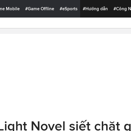
me Mobile
#Game Offline
#eSports
#Hướng dẫn
#Công 
ight Novel siết chặt q