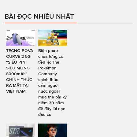
BÀI ĐỌC NHIỀU NHẤT
TECNO POVA
Biện pháp
CURVE 2 5G
chưa từng có
“SIÊU PIN
tiền lệ: The
SIÊU MỎNG
Pokémon
8000mAh”
Company
CHÍNH THỨC
chính thức
RA MẮT TẠI
cấm người
VIỆT NAM
nước ngoài
mua thẻ bài kỷ
niệm 30 năm
để đẩy lùi nạn
đầu cơ