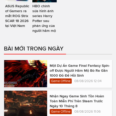
ASUS Republic
HBO chỉnh
of Gamers ra
sửa hình ảnh
mắt ROG Strix
series Harry
SCAR 18 2026
Potter sau
tại Việt Nam
phản ứng của
người hâm mộ
BÀI MỚI TRONG NGÀY
Một Dự Án Game Final Fantasy Spin-
off Được Người Hâm Mộ Bỏ Ra Gần
1000 Đô Để Hồi Sinh
Game Offline
08/08/2026 12:04
Nhận Ngay Game Sinh Tồn Hoàn
Toàn Miễn Phí Trên Steam Trước
Ngày 10 Tháng 8
Game Offline
08/08/2026 11:06