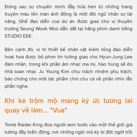
Đứng sau sự chuyển mình đầy hứa hẹn từ những trang
truyện màu lên màn ảnh động là một đội ngũ nhân sự tài
năng. Ghế đạo diễn của dự án được giao cho vị thuyền
trưởng Seung Wook Woo dẫn dắt tại hãng phim danh tiếng
STUDIO EEK.
Bên cạnh đó, vị trí thiết kế nhân vật kiêm tổng đạo diễn
hoạt họa được bộ phim tin tưởng giao cho Hyun-Jung Lee
đảm nhận, trong khi phần âm nhạc ma mị, hào hùng sẽ do
nhà soạn nhạc Ju Young Kim chịu trách nhiệm phụ trách,
bảo chứng cho một tác phẩm chỉn chu cả về phần nhìn lẫn
phần nghe.
Khi kẻ trộm mộ mang ký ức tương lai
quay về làm... "Vua"
Tomb Raider King đưa người xem bước vào một thế giới giả
tưởng đầy biến động, nơi những ngôi mộ kỳ bí đột ngột trồi