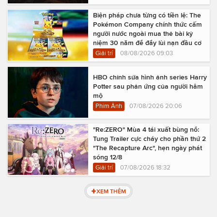
Biện pháp chưa từng có tiền lệ: The
Pokémon Company chính thức cấm
người nước ngoài mua thẻ bài kỷ
niệm 30 năm để đẩy lùi nạn đầu cơ
Giải trí
08/08/2026 09:03
HBO chỉnh sửa hình ảnh series Harry
Potter sau phản ứng của người hâm
mộ
Phim Ảnh
07/08/2026 20:06
"Re:ZERO" Mùa 4 tái xuất bùng nổ:
Tung Trailer cực cháy cho phần thứ 2
"The Recapture Arc", hẹn ngày phát
sóng 12/8
Giải trí
07/08/2026 18:32
XEM THÊM