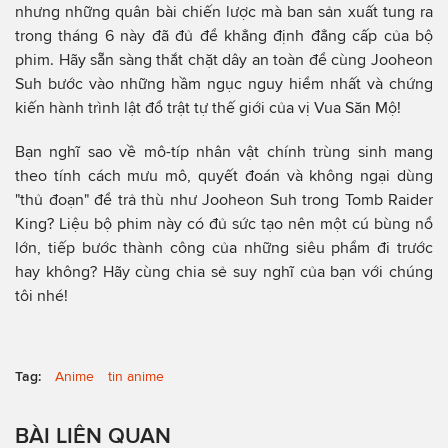
nhưng những quân bài chiến lược mà ban sản xuất tung ra
trong tháng 6 này đã đủ để khẳng định đẳng cấp của bộ
phim. Hãy sẵn sàng thắt chặt dây an toàn để cùng Jooheon
Suh bước vào những hầm ngục nguy hiểm nhất và chứng
kiến hành trình lật đổ trật tự thế giới của vị Vua Săn Mộ!
Bạn nghĩ sao về mô-típ nhân vật chính trùng sinh mang
theo tính cách mưu mô, quyết đoán và không ngại dùng
"thủ đoạn" để trả thù như Jooheon Suh trong Tomb Raider
King? Liệu bộ phim này có đủ sức tạo nên một cú bùng nổ
lớn, tiếp bước thành công của những siêu phẩm đi trước
hay không? Hãy cùng chia sẻ suy nghĩ của bạn với chúng
tôi nhé!
Tag:
Anime
tin anime
BÀI LIÊN QUAN