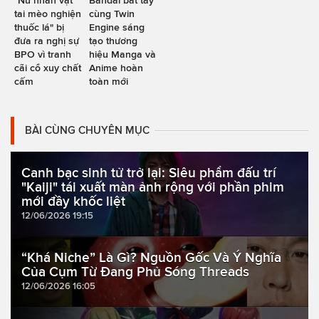
"Nữ nhân vật
Bandai bắt tay
tai mèo nghiện
cùng Twin
thuốc lá" bị
Engine sáng
đưa ra nghị sự
tạo thương
BPO vì tranh
hiệu Manga và
cãi cổ xuy chất
Anime hoàn
cấm
toàn mới
BÀI CÙNG CHUYÊN MỤC
Canh bạc sinh tử trở lại: Siêu phẩm đấu trí
"Kaiji" tái xuất màn ảnh rộng với phần phim
mới đầy khốc liệt
12/06/2026 19:15
“Khá Niche” Là Gì? Nguồn Gốc Và Ý Nghĩa
Của Cụm Từ Đang Phủ Sóng Threads
12/06/2026 16:05