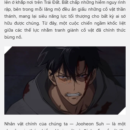
lên ở khắp nơi trên Trái Đất. Bất chấp những hiểm nguy rình
rập, bên trong mỗi lăng mộ đều ẩn giấu những cổ vật thần
thánh, mang lại siêu năng lực tối thượng cho bất kỳ ai sở
hữu được chúng. Từ đây, một cuộc chiến ngầm khốc liệt
giữa các thế lực nhằm tranh giành cổ vật đã chính thức
bùng nổ.
Nhân vật chính của chúng ta — Jooheon Suh — là một