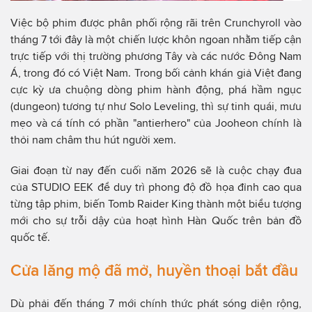
Việc bộ phim được phân phối rộng rãi trên Crunchyroll vào
tháng 7 tới đây là một chiến lược khôn ngoan nhằm tiếp cận
trực tiếp với thị trường phương Tây và các nước Đông Nam
Á, trong đó có Việt Nam. Trong bối cảnh khán giả Việt đang
cực kỳ ưa chuộng dòng phim hành động, phá hầm ngục
(dungeon) tương tự như Solo Leveling, thì sự tinh quái, mưu
mẹo và cá tính có phần "antierhero" của Jooheon chính là
thỏi nam châm thu hút người xem.
Giai đoạn từ nay đến cuối năm 2026 sẽ là cuộc chạy đua
của STUDIO EEK để duy trì phong độ đồ họa đỉnh cao qua
từng tập phim, biến Tomb Raider King thành một biểu tượng
mới cho sự trỗi dậy của hoạt hình Hàn Quốc trên bản đồ
quốc tế.
Cửa lăng mộ đã mở, huyền thoại bắt đầu
Dù phải đến tháng 7 mới chính thức phát sóng diện rộng,