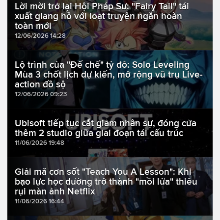
Lời mời trở lại Hội Pháp Sư: "Fairy Tail" tái
xuất giang hồ với loạt truyện ngắn hoàn
toàn mới
12/06/2026 14:28
Lộ trình của "Đế chế" tỷ đô: Solo Leveling
Mùa 3 chốt lịch dự kiến, mở rộng vũ trụ Live-
action đồ sộ
12/06/2026 09:23
Ubisoft tiếp tục cắt giảm nhân sự, đóng cửa
thêm 2 studio giữa giai đoạn tái cấu trúc
11/06/2026 19:48
Giải mã cơn sốt "Teach You A Lesson": Khi
bạo lực học đường trở thành "mồi lửa" thiêu
rụi màn ảnh Netflix
11/06/2026 16:44