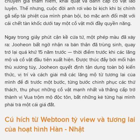
chuyên gia thám hiểm, khai quật và đánh cắp cổ vật lão
luyện. Thế nhưng, cuộc đời anh rơi vào bi kịch khi bị chính
gã sếp tài phiệt của mình phản bội, bỏ mặc anh đối mặt với
cái chết tàn khốc dưới tay một cổ vật mới đầy quyền năng.
Ngay trong giây phút cận kề cửa tử, một phép màu đã xảy
ra: Jooheon bất ngờ nhận ra bản thân đã trùng sinh, quay
trở lại quá khứ 15 năm trước — thời điểm trước khi các lăng
mộ và cổ vật đầu tiên xuất hiện. Được thúc đẩy bởi mối hận
thù xương tủy, Jooheon quyết định tận dụng toàn bộ kiến
thức, vị trí và cách giải mã các lăng mộ từ tương lai của
mình để đi trước một bước, từng bước chinh phục các thử
thách, thu phục những cổ vật mạnh nhất và thăng cấp trở
thành vị Vua trộm mộ độc tôn, bắt những kẻ từng hại mình
phải trả một cái giá đắt.
Cú hích từ Webtoon tỷ view và tương lai
của hoạt hình Hàn - Nhật