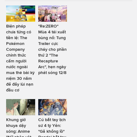
Biện pháp
"Re:ZERO"
chưa từng có
Mùa 4 tái xuất
tiền lệ: The
bùng nổ: Tung
Pokémon
Trailer cực
Company
cháy cho phần
chính thức
thứ 2 "The
cấm người
Recapture
nước ngoài
Arc", hẹn ngày
mua thẻ bài kỷ
phát sóng 12/8
niệm 30 năm
để đẩy lùi nạn
đầu cơ
Khung giờ
Cú bắt tay lịch
khuya dậy
sử 4 tỷ Yên:
sóng: Anime
"Gã khổng lồ"