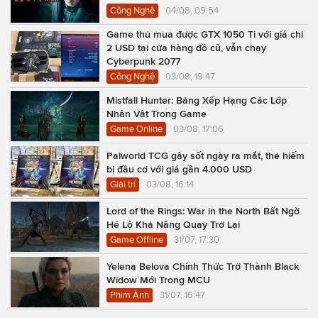
Công Nghệ
04/08, 09:54
Game thủ mua được GTX 1050 Ti với giá chỉ
2 USD tại cửa hàng đồ cũ, vẫn chạy
Cyberpunk 2077
Công Nghệ
03/08, 19:47
Mistfall Hunter: Bảng Xếp Hạng Các Lớp
Nhân Vật Trong Game
Game Online
03/08, 17:06
Palworld TCG gây sốt ngày ra mắt, thẻ hiếm
bị đầu cơ với giá gần 4.000 USD
Giải trí
03/08, 16:14
Lord of the Rings: War in the North Bất Ngờ
Hé Lộ Khả Năng Quay Trở Lại
Game Offline
31/07, 17:30
Yelena Belova Chính Thức Trở Thành Black
Widow Mới Trong MCU
Phim Ảnh
31/07, 16:47