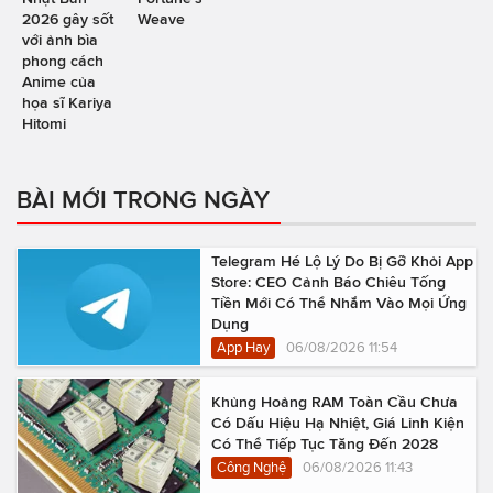
2026 gây sốt
Weave
với ảnh bìa
phong cách
Anime của
họa sĩ Kariya
Hitomi
BÀI MỚI TRONG NGÀY
Telegram Hé Lộ Lý Do Bị Gỡ Khỏi App
Store: CEO Cảnh Báo Chiêu Tống
Tiền Mới Có Thể Nhắm Vào Mọi Ứng
Dụng
App Hay
06/08/2026 11:54
Khủng Hoảng RAM Toàn Cầu Chưa
Có Dấu Hiệu Hạ Nhiệt, Giá Linh Kiện
Có Thể Tiếp Tục Tăng Đến 2028
Công Nghệ
06/08/2026 11:43