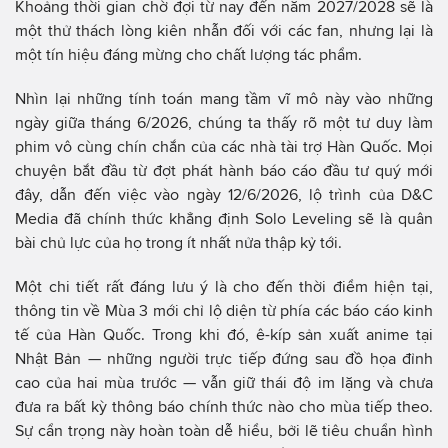
Khoảng thời gian chờ đợi từ nay đến năm 2027/2028 sẽ là
một thử thách lòng kiên nhẫn đối với các fan, nhưng lại là
một tín hiệu đáng mừng cho chất lượng tác phẩm.
Nhìn lại những tính toán mang tầm vĩ mô này vào những
ngày giữa tháng 6/2026, chúng ta thấy rõ một tư duy làm
phim vô cùng chín chắn của các nhà tài trợ Hàn Quốc. Mọi
chuyện bắt đầu từ đợt phát hành báo cáo đầu tư quý mới
đây, dẫn đến việc vào ngày 12/6/2026, lộ trình của D&C
Media đã chính thức khẳng định Solo Leveling sẽ là quân
bài chủ lực của họ trong ít nhất nửa thập kỷ tới.
Một chi tiết rất đáng lưu ý là cho đến thời điểm hiện tại,
thông tin về Mùa 3 mới chỉ lộ diện từ phía các báo cáo kinh
tế của Hàn Quốc. Trong khi đó, ê-kíp sản xuất anime tại
Nhật Bản — những người trực tiếp đứng sau đồ họa đỉnh
cao của hai mùa trước — vẫn giữ thái độ im lặng và chưa
đưa ra bất kỳ thông báo chính thức nào cho mùa tiếp theo.
Sự cẩn trọng này hoàn toàn dễ hiểu, bởi lẽ tiêu chuẩn hình