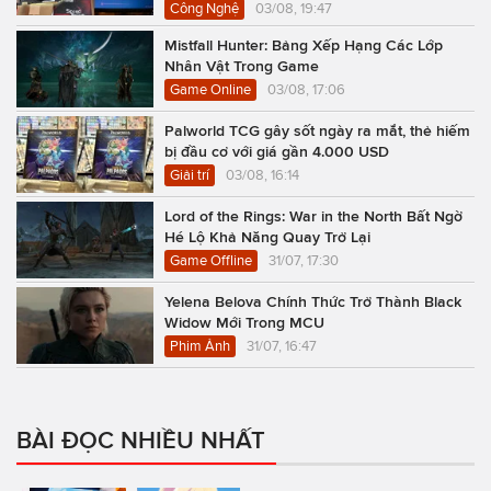
Công Nghệ
03/08, 19:47
Mistfall Hunter: Bảng Xếp Hạng Các Lớp
Nhân Vật Trong Game
Game Online
03/08, 17:06
Palworld TCG gây sốt ngày ra mắt, thẻ hiếm
bị đầu cơ với giá gần 4.000 USD
Giải trí
03/08, 16:14
Lord of the Rings: War in the North Bất Ngờ
Hé Lộ Khả Năng Quay Trở Lại
Game Offline
31/07, 17:30
Yelena Belova Chính Thức Trở Thành Black
Widow Mới Trong MCU
Phim Ảnh
31/07, 16:47
BÀI ĐỌC NHIỀU NHẤT