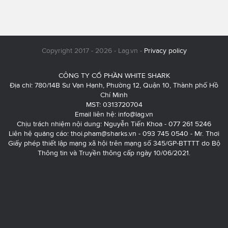
Copyright 2017 - 2026 - Lag.vn -
Privacy policy
CÔNG TY CỔ PHẦN WHITE SHARK
Địa chỉ: 780/14B Sư Vạn Hạnh, Phường 12, Quận 10, Thành phố Hồ
Chí Minh
MST: 0313720704
Email liên hệ:
info@lag.vn
Chịu trách nhiệm nội dung: Nguyễn Tiến Khoa - 077 261 5246
Liên hệ quảng cáo:
thoi.pham@sharks.vn
- 093 745 0540 - Mr. Thơi
Giấy phép thiết lập mạng xã hội trên mạng số 345/GP-BTTTT do Bộ
Thông tin và Truyền thông cấp ngày 10/06/2021.