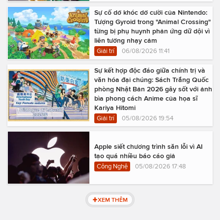
Sự cố dở khóc dở cười của Nintendo:
Tượng Gyroid trong "Animal Crossing"
từng bị phụ huynh phản ứng dữ dội vì
liên tưởng nhạy cảm
Giải trí
06/08/2026 11:41
Sự kết hợp độc đáo giữa chính trị và
văn hóa đại chúng: Sách Trắng Quốc
phòng Nhật Bản 2026 gây sốt với ảnh
bìa phong cách Anime của họa sĩ
Kariya Hitomi
Giải trí
05/08/2026 19:54
Apple siết chương trình săn lỗi vì AI
tạo quá nhiều báo cáo giả
Công Nghệ
05/08/2026 17:48
XEM THÊM