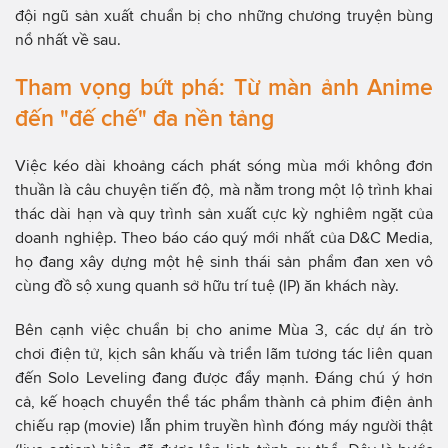
đội ngũ sản xuất chuẩn bị cho những chương truyện bùng
nổ nhất về sau.
Tham vọng bứt phá: Từ màn ảnh Anime
đến "đế chế" đa nền tảng
Việc kéo dài khoảng cách phát sóng mùa mới không đơn
thuần là câu chuyện tiến độ, mà nằm trong một lộ trình khai
thác dài hạn và quy trình sản xuất cực kỳ nghiêm ngặt của
doanh nghiệp. Theo báo cáo quý mới nhất của D&C Media,
họ đang xây dựng một hệ sinh thái sản phẩm đan xen vô
cùng đồ sộ xung quanh sở hữu trí tuệ (IP) ăn khách này.
Bên cạnh việc chuẩn bị cho anime Mùa 3, các dự án trò
chơi điện tử, kịch sân khấu và triển lãm tương tác liên quan
đến Solo Leveling đang được đẩy mạnh. Đáng chú ý hơn
cả, kế hoạch chuyển thể tác phẩm thành cả phim điện ảnh
chiếu rạp (movie) lẫn phim truyền hình đóng máy người thật