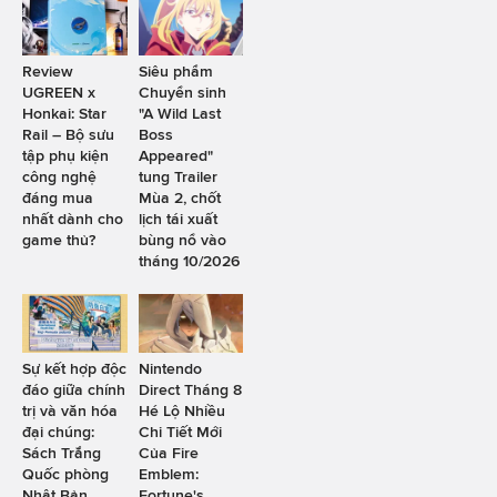
Review
Siêu phẩm
UGREEN x
Chuyển sinh
Honkai: Star
"A Wild Last
Rail – Bộ sưu
Boss
tập phụ kiện
Appeared"
công nghệ
tung Trailer
đáng mua
Mùa 2, chốt
nhất dành cho
lịch tái xuất
game thủ?
bùng nổ vào
tháng 10/2026
Sự kết hợp độc
Nintendo
đáo giữa chính
Direct Tháng 8
trị và văn hóa
Hé Lộ Nhiều
đại chúng:
Chi Tiết Mới
Sách Trắng
Của Fire
Quốc phòng
Emblem:
Nhật Bản
Fortune's