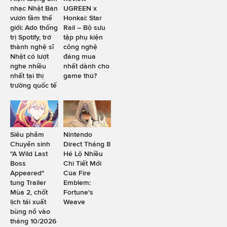
nhạc Nhật Bản
UGREEN x
vươn tầm thế
Honkai: Star
giới: Ado thống
Rail – Bộ sưu
trị Spotify, trở
tập phụ kiện
thành nghệ sĩ
công nghệ
Nhật có lượt
đáng mua
nghe nhiều
nhất dành cho
nhất tại thị
game thủ?
trường quốc tế
Siêu phẩm
Nintendo
Chuyển sinh
Direct Tháng 8
"A Wild Last
Hé Lộ Nhiều
Boss
Chi Tiết Mới
Appeared"
Của Fire
tung Trailer
Emblem:
Mùa 2, chốt
Fortune's
lịch tái xuất
Weave
bùng nổ vào
tháng 10/2026