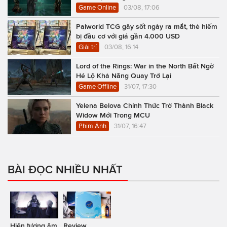
Game Online
03/08, 17:06
Palworld TCG gây sốt ngày ra mắt, thẻ hiếm
bị đầu cơ với giá gần 4.000 USD
Giải trí
03/08, 16:14
Lord of the Rings: War in the North Bất Ngờ
Hé Lộ Khả Năng Quay Trở Lại
Game Offline
31/07, 17:30
Yelena Belova Chính Thức Trở Thành Black
Widow Mới Trong MCU
Phim Ảnh
31/07, 16:47
BÀI ĐỌC NHIỀU NHẤT
Hiện tượng âm
Review