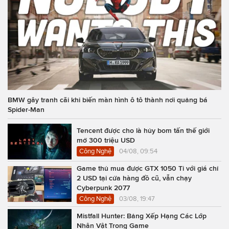
BMW gây tranh cãi khi biến màn hình ô tô thành nơi quảng bá
Spider-Man
Tencent được cho là hủy bom tấn thế giới
mở 300 triệu USD
Công Nghệ
04/08, 09:54
Game thủ mua được GTX 1050 Ti với giá chỉ
2 USD tại cửa hàng đồ cũ, vẫn chạy
Cyberpunk 2077
Công Nghệ
03/08, 19:47
Mistfall Hunter: Bảng Xếp Hạng Các Lớp
Nhân Vật Trong Game