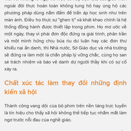
ngoài đời thực hoàn toàn không tung hô hay ủng hộ các
phương pháp dùng nắm đấm để trấn áp học sinh như trên
màn ảnh. Điều họ thực sự "ghen tị" và khát khao chính là hệ
thống đồng hành được thiết lập trong phim. Họ mơ ước về
một ngày, thay vì phải đơn độc đứng ra giải trình, phân trần
và một mình hứng chịu búa rìu dư luận hay các đơn thư
khiếu nại ẩn danh, thì Nhà nước, Sở Giáo dục và nhà trường
sẽ đứng ra làm một lá chắn pháp lý vững chắc, cùng họ san
sẻ trách nhiệm và bảo vệ danh dự người thầy khi có sự cố
xảy ra.
Chất xúc tác làm thay đổi những định
kiến xã hội
Thành công vang dội của bộ phim trên nền tảng trực tuyến
là tín hiệu cho thấy xã hội không thể tiếp tục nhắm mắt làm
ngơ trước nỗi đau của nghề giáo.