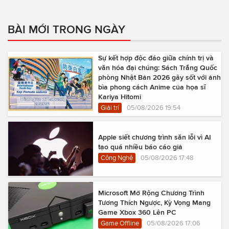
BÀI MỚI TRONG NGÀY
Sự kết hợp độc đáo giữa chính trị và
văn hóa đại chúng: Sách Trắng Quốc
phòng Nhật Bản 2026 gây sốt với ảnh
bìa phong cách Anime của họa sĩ
Kariya Hitomi
Giải trí
05/08/2026 19:54
Apple siết chương trình săn lỗi vì AI
tạo quá nhiều báo cáo giả
Công Nghệ
05/08/2026 17:48
Microsoft Mở Rộng Chương Trình
Tương Thích Ngược, Kỳ Vọng Mang
Game Xbox 360 Lên PC
Game Offline
05/08/2026 17:06