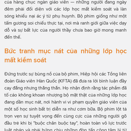
của hàng chục ngàn giáo viên — những người đang ngày
đêm phải đối diện với các lớp học mất kiểm soát và làn
sóng khiếu nại ác ý từ phụ huynh. Bộ phim giống như một
tấm gương soi chiếu thực tại, nơi mà ranh giới giữa việc dạy
dỗ và sự bất lực của người thầy chưa bao giờ mong manh
đến thế.
Bức tranh mục nát của những lớp học
mất kiểm soát
Đứng trước sự bùng nổ của bộ phim, Hiệp hội các Tổng liên
đoàn Giáo viên Hàn Quốc (KFTA) đã đưa ra lời bình luận đầy
cay đắng nhưng thẳng thắn. Họ nhận định rằng tác phẩm đã
tố cáo không khoan nhượng bộ mặt thật của những lớp học
đang dần mục nát, nơi hành vi vi phạm quyền giáo viên của
một số học sinh bất trị diễn ra như cơm bữa. Bộ phim lột tả
trọn vẹn sự tuyệt vọng đến cùng cực của những người gõ
đầu trẻ khi bị "buộc chân buộc tay", hoàn toàn vô lực trước
luật pháp và phải hứng chịu những đòn tấn công tâm lý từ