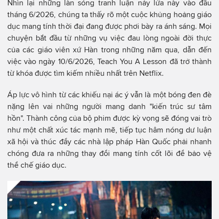
Nhìn lại những làn sóng tranh luận nảy lửa này vào đầu
tháng 6/2026, chúng ta thấy rõ một cuộc khủng hoảng giáo
dục mang tính thời đại đang được phơi bày ra ánh sáng. Mọi
chuyện bắt đầu từ những vụ việc đau lòng ngoài đời thực
của các giáo viên xứ Hàn trong những năm qua, dẫn đến
việc vào ngày 10/6/2026, Teach You A Lesson đã trở thành
từ khóa được tìm kiếm nhiều nhất trên Netflix.
Áp lực vô hình từ các khiếu nại ác ý vẫn là một bóng đen đè
nặng lên vai những người mang danh "kiến trúc sư tâm
hồn". Thành công của bộ phim được kỳ vọng sẽ đóng vai trò
như một chất xúc tác mạnh mẽ, tiếp tục hâm nóng dư luận
xã hội và thúc đẩy các nhà lập pháp Hàn Quốc phải nhanh
chóng đưa ra những thay đổi mang tính cốt lõi để bảo vệ
thể chế giáo dục.