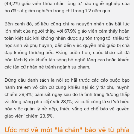
(49,2%) giáo viên thừa nhận lòng tự hào nghề nghiệp của
họ đã sụt giảm nghiêm trọng chỉ trong 1-2 năm qua.
Bên cạnh đó, số liệu cũng chỉ ra nguyên nhân gây bất lực
lớn nhất của người thầy, với 67,9% giáo viên cảm thấy hoàn
toàn kiệt sức khi không nhận được sự tôn trọng tối thiểu từ
học sinh và phụ huynh, dẫn đến việc quyền nhà giáo bị chà
đạp không thương tiếc. Đáng buồn hơn, cuộc khảo sát đã
bóc tách lý do khiến làn sóng bỏ nghề tăng cao hoặc khiến
các tân cử nhân né tránh ngành sư phạm.
Đứng đầu danh sách là nỗi sợ hãi trước các cáo buộc bạo
hành trẻ em vô căn cứ cùng khiếu nại ác ý từ phụ huynh
chiếm 28,9%; bám sát ngay sau đó là tình trạng 'lương thấp
và đóng băng phụ cấp' với 28,1%; và cuối cùng là sự 'vô hiệu
hóa việc quản lý nề nếp, thiếu vắng cơ chế bảo vệ quyền
giáo viên' chiếm 23,5%.
Ước mơ về một "lá chắn" bảo vệ từ phía