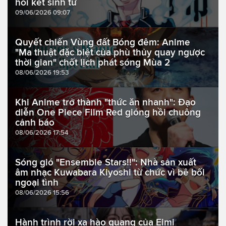
hồi kết sinh tử
09/06/2026 09:07
Quyết chiến Vùng đất Bóng đêm: Anime
"Ma thuật đặc biệt của phù thủy quay ngược
thời gian" chốt lịch phát sóng Mùa 2
08/06/2026 19:53
Khi Anime trở thành "thức ăn nhanh": Đạo
diễn One Piece Film Red gióng hồi chuông
cảnh báo
08/06/2026 17:54
Sóng gió "Ensemble Stars!!": Nhà sản xuất
âm nhạc Kuwabara Kiyoshi từ chức vì bê bối
ngoại tình
08/06/2026 15:56
Hành trình rời xa hào quang của Eimi