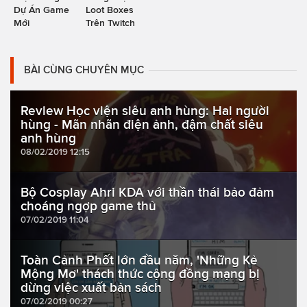
Dự Án Game
Loot Boxes
Mới
Trên Twitch
BÀI CÙNG CHUYÊN MỤC
Review Học viện siêu anh hùng: Hai người
hùng - Mãn nhãn điện ảnh, đậm chất siêu
anh hùng
08/02/2019 12:15
Bộ Cosplay Ahri KDA với thần thái bảo đảm
choáng ngợp game thủ
07/02/2019 11:04
Toàn Cảnh Phốt lớn đầu năm, 'Những Kẻ
Mộng Mơ' thách thức cộng đồng mạng bị
dừng việc xuất bản sách
07/02/2019 00:27