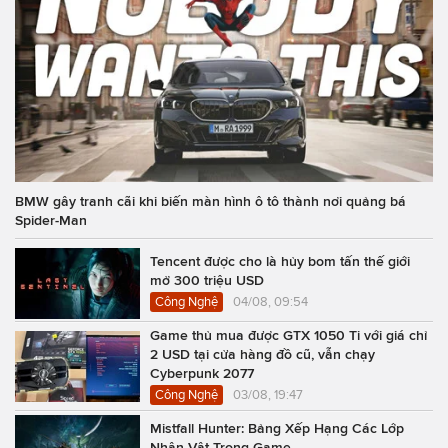
BMW gây tranh cãi khi biến màn hình ô tô thành nơi quảng bá
Spider-Man
Tencent được cho là hủy bom tấn thế giới
mở 300 triệu USD
Công Nghệ
04/08, 09:54
Game thủ mua được GTX 1050 Ti với giá chỉ
2 USD tại cửa hàng đồ cũ, vẫn chạy
Cyberpunk 2077
Công Nghệ
03/08, 19:47
Mistfall Hunter: Bảng Xếp Hạng Các Lớp
Nhân Vật Trong Game