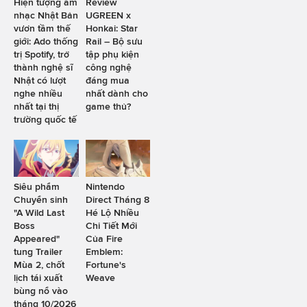
Hiện tượng âm
Review
nhạc Nhật Bản
UGREEN x
vươn tầm thế
Honkai: Star
giới: Ado thống
Rail – Bộ sưu
trị Spotify, trở
tập phụ kiện
thành nghệ sĩ
công nghệ
Nhật có lượt
đáng mua
nghe nhiều
nhất dành cho
nhất tại thị
game thủ?
trường quốc tế
Siêu phẩm
Nintendo
Chuyển sinh
Direct Tháng 8
"A Wild Last
Hé Lộ Nhiều
Boss
Chi Tiết Mới
Appeared"
Của Fire
tung Trailer
Emblem:
Mùa 2, chốt
Fortune's
lịch tái xuất
Weave
bùng nổ vào
tháng 10/2026