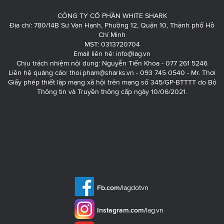
CÔNG TY CỔ PHẦN WHITE SHARK
Địa chỉ: 780/14B Sư Vạn Hạnh, Phường 12, Quận 10, Thành phố Hồ
Chí Minh
MST: 0313720704
Email liên hệ:
info@lag.vn
Chịu trách nhiệm nội dung: Nguyễn Tiến Khoa - 077 261 5246
Liên hệ quảng cáo:
thoi.pham@sharks.vn
- 093 745 0540 - Mr. Thơi
Giấy phép thiết lập mạng xã hội trên mạng số 345/GP-BTTTT do Bộ
Thông tin và Truyền thông cấp ngày 10/06/2021.
Fb.com/
lagdotvn
Instagram.com/
lag.vn