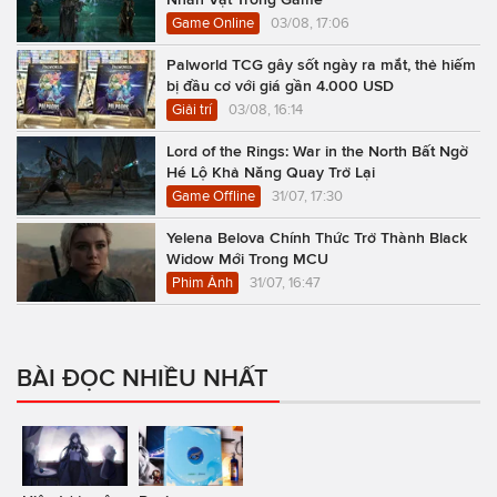
Game Online
03/08, 17:06
Palworld TCG gây sốt ngày ra mắt, thẻ hiếm
bị đầu cơ với giá gần 4.000 USD
Giải trí
03/08, 16:14
Lord of the Rings: War in the North Bất Ngờ
Hé Lộ Khả Năng Quay Trở Lại
Game Offline
31/07, 17:30
Yelena Belova Chính Thức Trở Thành Black
Widow Mới Trong MCU
Phim Ảnh
31/07, 16:47
BÀI ĐỌC NHIỀU NHẤT