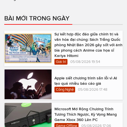
BÀI MỚI TRONG NGÀY
Sự kết hợp độc đáo giữa chính trị và
văn hóa đại chúng: Sách Trắng Quốc
phòng Nhật Bản 2026 gây sốt với ảnh
bìa phong cách Anime của họa sĩ
Kariya Hitomi
Giải trí
05/08/2026 19:54
Apple siết chương trình săn lỗi vì AI
tạo quá nhiều báo cáo giả
Công Nghệ
05/08/2026 17:48
Microsoft Mở Rộng Chương Trình
Tương Thích Ngược, Kỳ Vọng Mang
Game Xbox 360 Lên PC
Game Offline
05/08/2026 17:06