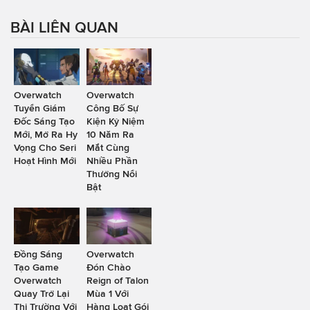
BÀI LIÊN QUAN
Overwatch
Overwatch
Tuyển Giám
Công Bố Sự
Đốc Sáng Tạo
Kiện Kỷ Niệm
Mới, Mở Ra Hy
10 Năm Ra
Vọng Cho Seri
Mắt Cùng
Hoạt Hình Mới
Nhiều Phần
Thưởng Nổi
Bật
Đồng Sáng
Overwatch
Tạo Game
Đón Chào
Overwatch
Reign of Talon
Quay Trở Lại
Mùa 1 Với
Thị Trường Với
Hàng Loạt Gói