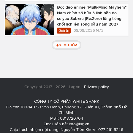
Độc đáo anime "Multi-Mind Mayhem":
Nam chính sở hữu 3 linh hồn do
seiyuu Subaru (Re:Zero) lồng tiếng,
chốt lịch lên sóng đầu năm 2027
Giải trí
08/08/2026 14:12
XEM THÊM
Copyright 2017 - 2026 - Lag.vn -
Privacy policy
CÔNG TY CỔ PHẦN WHITE SHARK
Địa chỉ: 780/14B Sư Vạn Hạnh, Phường 12, Quận 10, Thành phố Hồ
Chí Minh
MST: 0313720704
Email liên hệ:
info@lag.vn
Chịu trách nhiệm nội dung: Nguyễn Tiến Khoa - 077 261 5246