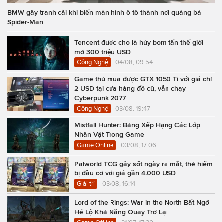
BMW gây tranh cãi khi biến màn hình ô tô thành nơi quảng bá
Spider-Man
Tencent được cho là hủy bom tấn thế giới
mở 300 triệu USD
Công Nghệ
04/08, 09:54
Game thủ mua được GTX 1050 Ti với giá chỉ
2 USD tại cửa hàng đồ cũ, vẫn chạy
Cyberpunk 2077
Công Nghệ
03/08, 19:47
Mistfall Hunter: Bảng Xếp Hạng Các Lớp
Nhân Vật Trong Game
Game Online
03/08, 17:06
Palworld TCG gây sốt ngày ra mắt, thẻ hiếm
bị đầu cơ với giá gần 4.000 USD
Giải trí
03/08, 16:14
Lord of the Rings: War in the North Bất Ngờ
Hé Lộ Khả Năng Quay Trở Lại