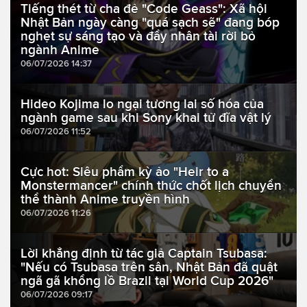
Tiếng thét từ cha đẻ "Code Geass": Xã hội
Nhật Bản ngày càng "quá sạch sẽ" đang bóp
nghẹt sự sáng tạo và đẩy nhân tài rời bỏ
ngành Anime
06/07/2026 14:37
Hideo Kojima lo ngại tương lai số hóa của
ngành game sau khi Sony khai tử đĩa vật lý
06/07/2026 11:52
Cực hot: Siêu phẩm kỳ ảo "Heir to a
Monstermancer" chính thức chốt lịch chuyển
thể thành Anime truyền hình
06/07/2026 11:26
Lời khẳng định từ tác giả Captain Tsubasa:
"Nếu có Tsubasa trên sân, Nhật Bản đã quật
ngã gã khổng lồ Brazil tại World Cup 2026"
06/07/2026 09:17