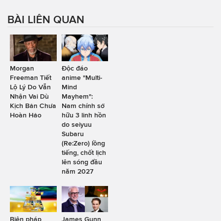
BÀI LIÊN QUAN
Morgan
Độc đáo
Freeman Tiết
anime "Multi-
Lộ Lý Do Vẫn
Mind
Nhận Vai Dù
Mayhem":
Kịch Bản Chưa
Nam chính sở
Hoàn Hảo
hữu 3 linh hồn
do seiyuu
Subaru
(Re:Zero) lồng
tiếng, chốt lịch
lên sóng đầu
năm 2027
Biện pháp
James Gunn