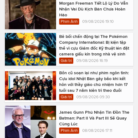
Morgan Freeman Tiết Lộ Lý Do Vẫn
Nhận Vai Dù Kịch Bản Chưa Hoàn
Hảo
Phim Ảnh
09/08/2026 19:10
Bê bối chấn động tại The Pokémon
Company International: Bị kiện tập
thể vì cựu Giám đốc Kỹ thuật lén đặt
camera giấu kín trong nhà vệ sinh
Giải trí
09/08/2026 16:19
Bổn cũ soạn lại như phim ngôn tình:
Cựu idol Nhật Bản gây bão khi kết
hôn với thầy giáo chủ nhiệm hơn 17
tuổi sau 7 năm kiên trì theo đuổi
Giải trí
09/08/2026 09:30
James Gunn Phủ Nhận Tin Đồn The
Batman: Part II Và Part III Sẽ Quay
Cùng Lúc
Phim Ảnh
08/08/2026 17:11