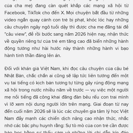
của cha mẹ) đang càn quét khắp các mạng xã hội từ
Facebook, TikTok cho đến X. Mọi chuyện bắt đầu từ những
video ngắn quay cảnh con trẻ bị phạt, khóc lóc hay những
câu chuyện ngây ngô tuổi dậy thì được cha mẹ đăng tải để
"câu view", để rồi bước sang năm 2026 hiện nay, nhận thức
về quyền riêng tư của trẻ em tăng cao đã biến những hành
động tưởng như hài hước này thành những hành vi bạo
hành tinh thần đáng lên án.
Đối với khán giả Việt Nam, khi đọc câu chuyện của cậu bé
Nhật Bản, chắc chắn ai cũng sẽ lập tức liên tưởng đến một
vụ tai tiếng có kịch bản tương tự từng gây rúng động mạng
xã hội trong nước nhiều năm về trước — vụ việc một người
mẹ nổi tiếng đã công khai đăng đàn bêu rếu con trai mình
vì lỡ xem nội dung người lớn trên mạng. Giai đoạn từ nay
đến cuối năm 2026 sẽ là lúc các chuyên gia tâm lý học Việt
Nam đẩy mạnh các chiến dịch nâng cao nhận thức, nhắc
nhở các bậc phụ huynh rằng: Sự tò mò của con trẻ cần được
bảo bọc bằng sự thấu cảm và những lời chỉ dẫn kín đáo