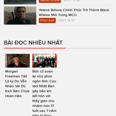
Game Offline
31/07, 17:30
Yelena Belova Chính Thức Trở Thành Black
Widow Mới Trong MCU
Phim Ảnh
31/07, 16:47
BÀI ĐỌC NHIỀU NHẤT
Morgan
Bổn cũ soạn
Freeman Tiết
lại như phim
Lộ Lý Do Vẫn
ngôn tình: Cựu
Nhận Vai Dù
idol Nhật Bản
Kịch Bản Chưa
gây bão khi
Hoàn Hảo
kết hôn với
thầy giáo chủ
nhiệm hơn 17
tuổi sau 7 năm
kiên trì theo