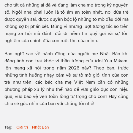
cho tất cả những ai đã và đang làm cha mẹ trong kỷ nguyên
số. Ngôi nhà phải luôn là tổ ấm an toàn nhất, nơi đứa trẻ
được quyền sai, được quyền bộc lộ những tò mò đầu đời mà
không sợ bị phán xét. Đừng vì những lượt tương tác ảo trên
mạng xã hội mà đánh đổi đi niềm tin quý giá và sự tôn
nghiêm của chính đứa con ruột thịt của mình.
Bạn nghĩ sao về hành động của người mẹ Nhật Bản khi
đăng ảnh con trai khóc vì thần tượng cựu idol Yua Mikami
lên mạng xã hội trong năm 2026 này? Theo bạn, trước
những tình huống nhạy cảm về sự tò mò giới tính của con
trẻ như trên, các bậc cha mẹ Việt Nam cần có những
phương pháp xử lý như thế nào để vừa giáo dục con hiệu
quả, vừa bảo vệ vẹn toàn lòng tự trọng cho con? Hãy cùng
chia sẻ góc nhìn của bạn với chúng tôi nhé!
Tag:
Giải trí
Nhật Bản