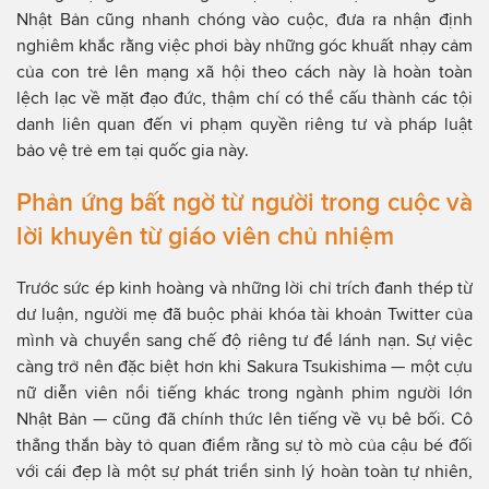
Nhật Bản cũng nhanh chóng vào cuộc, đưa ra nhận định
nghiêm khắc rằng việc phơi bày những góc khuất nhạy cảm
của con trẻ lên mạng xã hội theo cách này là hoàn toàn
lệch lạc về mặt đạo đức, thậm chí có thể cấu thành các tội
danh liên quan đến vi phạm quyền riêng tư và pháp luật
bảo vệ trẻ em tại quốc gia này.
Phản ứng bất ngờ từ người trong cuộc và
lời khuyên từ giáo viên chủ nhiệm
Trước sức ép kinh hoàng và những lời chỉ trích đanh thép từ
dư luận, người mẹ đã buộc phải khóa tài khoản Twitter của
mình và chuyển sang chế độ riêng tư để lánh nạn. Sự việc
càng trở nên đặc biệt hơn khi Sakura Tsukishima — một cựu
nữ diễn viên nổi tiếng khác trong ngành phim người lớn
Nhật Bản — cũng đã chính thức lên tiếng về vụ bê bối. Cô
thẳng thắn bày tỏ quan điểm rằng sự tò mò của cậu bé đối
với cái đẹp là một sự phát triển sinh lý hoàn toàn tự nhiên,