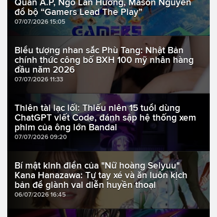
Quân A.P, Ngô Lan Hương, Mason Nguyễn
đổ bộ “Gamers Lead The Play”
07/07/2026 15:05
Biểu tượng nhan sắc Phù Tang: Nhật Bản
chính thức công bố BXH 100 mỹ nhân hàng
đầu năm 2026
07/07/2026 11:33
Thiên tài lạc lối: Thiếu niên 15 tuổi dùng
ChatGPT viết Code, đánh sập hệ thống xem
phim của ông lớn Bandai
07/07/2026 09:20
Bí mật kinh điển của "Nữ hoàng Seiyuu"
Kana Hanazawa: Tự tay xé và ăn luôn kịch
bản để giành vai diễn huyền thoại
06/07/2026 16:45