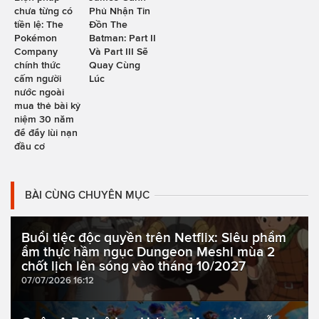
chưa từng có
Phủ Nhận Tin
tiền lệ: The
Đồn The
Pokémon
Batman: Part II
Company
Và Part III Sẽ
chính thức
Quay Cùng
cấm người
Lúc
nước ngoài
mua thẻ bài kỷ
niệm 30 năm
để đẩy lùi nạn
đầu cơ
BÀI CÙNG CHUYÊN MỤC
Buổi tiệc độc quyền trên Netflix: Siêu phẩm
ẩm thực hầm ngục Dungeon Meshi mùa 2
chốt lịch lên sóng vào tháng 10/2027
07/07/2026 16:12