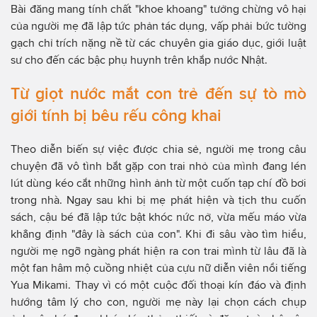
Bài đăng mang tính chất "khoe khoang" tưởng chừng vô hại
của người mẹ đã lập tức phản tác dụng, vấp phải bức tường
gạch chỉ trích nặng nề từ các chuyên gia giáo dục, giới luật
sư cho đến các bậc phụ huynh trên khắp nước Nhật.
Từ giọt nước mắt con trẻ đến sự tò mò
giới tính bị bêu rếu công khai
Theo diễn biến sự việc được chia sẻ, người mẹ trong câu
chuyện đã vô tình bắt gặp con trai nhỏ của mình đang lén
lút dùng kéo cắt những hình ảnh từ một cuốn tạp chí đồ bơi
trong nhà. Ngay sau khi bị mẹ phát hiện và tịch thu cuốn
sách, cậu bé đã lập tức bật khóc nức nở, vừa mếu máo vừa
khẳng định "đây là sách của con". Khi đi sâu vào tìm hiểu,
người mẹ ngỡ ngàng phát hiện ra con trai mình từ lâu đã là
một fan hâm mộ cuồng nhiệt của cựu nữ diễn viên nổi tiếng
Yua Mikami. Thay vì có một cuộc đối thoại kín đáo và định
hướng tâm lý cho con, người mẹ này lại chọn cách chụp