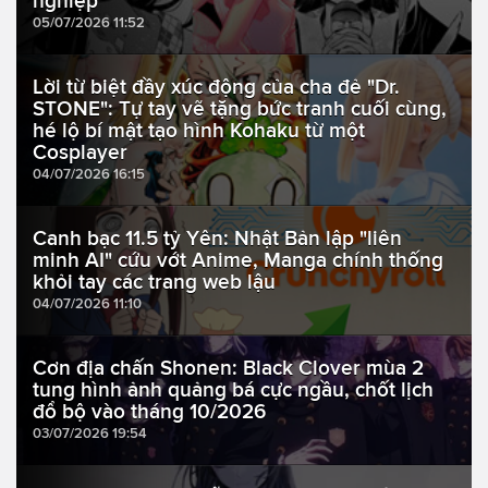
nghiệp
05/07/2026 11:52
Lời từ biệt đầy xúc động của cha đẻ "Dr.
STONE": Tự tay vẽ tặng bức tranh cuối cùng,
hé lộ bí mật tạo hình Kohaku từ một
Cosplayer
04/07/2026 16:15
Canh bạc 11.5 tỷ Yên: Nhật Bản lập "liên
minh AI" cứu vớt Anime, Manga chính thống
khỏi tay các trang web lậu
04/07/2026 11:10
Cơn địa chấn Shonen: Black Clover mùa 2
tung hình ảnh quảng bá cực ngầu, chốt lịch
đổ bộ vào tháng 10/2026
03/07/2026 19:54