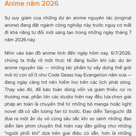
Anime năm 2026
Sự suy giảm của những dự án anime nguyên tác (original
anime) đang đặt ngành công nghiệp này trước nguy cơ mất
đi khả năng tự đổi mới sáng tạo trong những ngày tháng 7
năm 2026 này.
Nhìn vào bản đồ anime tính đến ngày hôm nay, 6/7/2026,
chúng ta thấy rõ một thực tế đáng buồn khi các dự án
anime nguyên tác — những tác phẩm tự xây dựng thế giới
mới từ con số 0 như Code Geass hay Evangelion năm xưa —
đang ngày càng trở nên hiếm hoi trên các lịch phát sóng.
Thay vào đó, để bảo toàn dòng vốn và giảm thiểu rủi ro
thương mại, phần lớn các studio hiện nay đều lựa chọn giải
pháp an toàn là chuyển thể từ những bộ manga hoặc light
novel đã có sẵn lượng fan từ trước. Đạo diễn Taniguchi đã
đưa ra một ẩn dụ vô cùng sâu sắc khi so sánh những đạo
diễn làm phim chuyển thể hiện nay dần giống như những
"người phối khí" dựa trên giai điệu có sẵn, hơn là những