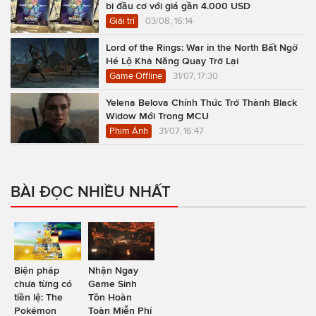
bị đầu cơ với giá gần 4.000 USD
Giải trí
03/08, 16:14
Lord of the Rings: War in the North Bất Ngờ
Hé Lộ Khả Năng Quay Trở Lại
Game Offline
31/07, 17:30
Yelena Belova Chính Thức Trở Thành Black
Widow Mới Trong MCU
Phim Ảnh
31/07, 16:47
BÀI ĐỌC NHIỀU NHẤT
Biện pháp
Nhận Ngay
chưa từng có
Game Sinh
tiền lệ: The
Tồn Hoàn
Pokémon
Toàn Miễn Phí