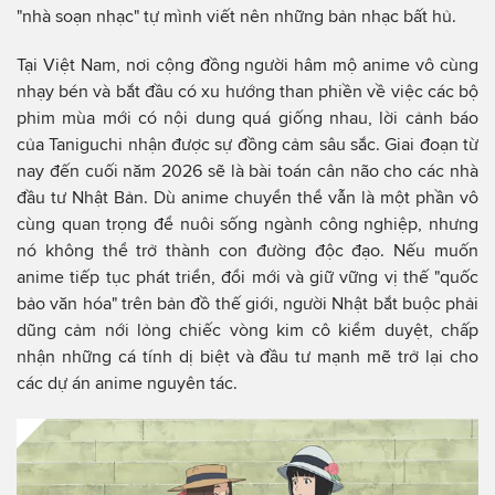
"nhà soạn nhạc" tự mình viết nên những bản nhạc bất hủ.
Tại Việt Nam, nơi cộng đồng người hâm mộ anime vô cùng
nhạy bén và bắt đầu có xu hướng than phiền về việc các bộ
phim mùa mới có nội dung quá giống nhau, lời cảnh báo
của Taniguchi nhận được sự đồng cảm sâu sắc. Giai đoạn từ
nay đến cuối năm 2026 sẽ là bài toán cân não cho các nhà
đầu tư Nhật Bản. Dù anime chuyển thể vẫn là một phần vô
cùng quan trọng để nuôi sống ngành công nghiệp, nhưng
nó không thể trở thành con đường độc đạo. Nếu muốn
anime tiếp tục phát triển, đổi mới và giữ vững vị thế "quốc
bảo văn hóa" trên bản đồ thế giới, người Nhật bắt buộc phải
dũng cảm nới lỏng chiếc vòng kim cô kiểm duyệt, chấp
nhận những cá tính dị biệt và đầu tư mạnh mẽ trở lại cho
các dự án anime nguyên tác.