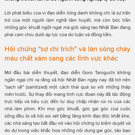
Lời phát biểu của vị đạo diễn lừng danh không chỉ là sự trăn
trở của một người làm nghề tâm huyết, mà còn bóc trần
những góc khuất ngột ngạt mà giới sáng tạo Nhật Bản đang
phải cam chịu dưới áp lực của dư luận và đồng tiền.
Hội chứng "sợ chỉ trích" và làn sóng chảy
máu chất xám sang các lĩnh vực khác
Mở đầu bài diễn thuyết, đạo diễn Goro Taniguchi không
ngần ngại chỉ ra rằng xã hội Nhật Bản ngày nay đã trở nên
"sạch sẽ" (sanitized) một cách thái quá so với những thập
niên trước. Sự thay đổi mang tính cực đoan này đã tác động
trực tiếp và tiêu cực đến tư duy chấp nhận rủi ro của các
nhà làm phim. Khi mọi góc khuất, góc gai góc của cuộc
sống đều bị xã hội soi xét bằng lăng kính đạo đức khắt khe,
các nhà sáng tạo bắt đầu rơi vào hội chứng tự kiểm duyệt và
do dự trong việc khắc họa những nội dung gai góc, táo bạo