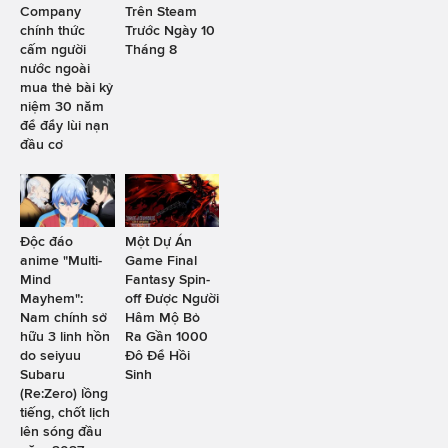
Company
Trên Steam
chính thức
Trước Ngày 10
cấm người
Tháng 8
nước ngoài
mua thẻ bài kỷ
niệm 30 năm
để đẩy lùi nạn
đầu cơ
Độc đáo
Một Dự Án
anime "Multi-
Game Final
Mind
Fantasy Spin-
Mayhem":
off Được Người
Nam chính sở
Hâm Mộ Bỏ
hữu 3 linh hồn
Ra Gần 1000
do seiyuu
Đô Để Hồi
Subaru
Sinh
(Re:Zero) lồng
tiếng, chốt lịch
lên sóng đầu