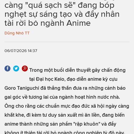
càng "quá sạch sẽ" đang bóp
nghẹt sự sáng tạo và đẩy nhân
tài rời bỏ ngành Anime
Dũng Nhỏ TT
06/07/2026 14:37
Trong một buổi diễn thuyết gây chấn động
tại Đại học Keio, đạo diễn anime kỳ cựu
Goro Taniguchi đã thẳng thắn đưa ra những cảnh báo
gai góc về tương lai của ngành hoạt hình nước nhà.
Ông cho rằng các chuẩn mực đạo đức xã hội ngày càng
khắt khe, đi kèm tư duy sản xuất mì ăn liền, đang biến
anime thành những sản phẩm "rập khuôn" và đẩy
không ít thiên tài rời bỏ ngành công nghiệp tỷ đô này.