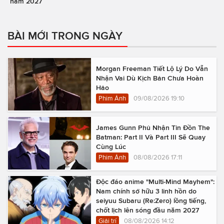
năm 2027
BÀI MỚI TRONG NGÀY
Morgan Freeman Tiết Lộ Lý Do Vẫn
Nhận Vai Dù Kịch Bản Chưa Hoàn
Hảo
Phim Ảnh
09/08/2026 19:10
James Gunn Phủ Nhận Tin Đồn The
Batman: Part II Và Part III Sẽ Quay
Cùng Lúc
Phim Ảnh
08/08/2026 17:11
Độc đáo anime "Multi-Mind Mayhem":
Nam chính sở hữu 3 linh hồn do
seiyuu Subaru (Re:Zero) lồng tiếng,
chốt lịch lên sóng đầu năm 2027
Giải trí
08/08/2026 14:12