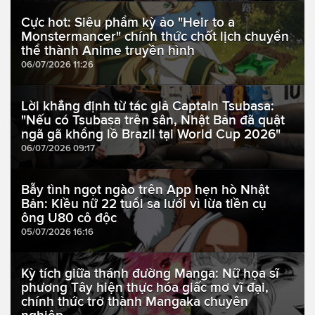
Cực hot: Siêu phẩm kỳ ảo "Heir to a
Monstermancer" chính thức chốt lịch chuyển
thể thành Anime truyền hình
06/07/2026 11:26
Lời khẳng định từ tác giả Captain Tsubasa:
"Nếu có Tsubasa trên sân, Nhật Bản đã quật
ngã gã khổng lồ Brazil tại World Cup 2026"
06/07/2026 09:17
Bẫy tình ngọt ngào trên App hẹn hò Nhật
Bản: Kiều nữ 22 tuổi sa lưới vì lừa tiền cụ
ông U80 cô độc
05/07/2026 16:16
Kỳ tích giữa thánh đường Manga: Nữ họa sĩ
phương Tây hiện thực hóa giấc mơ vĩ đại,
chính thức trở thành Mangaka chuyên