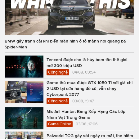
BMW gây tranh cãi khi biến màn hình ô tô thành nơi quảng bá
Spider-Man
Tencent được cho là hủy bom tấn thế giới
mở 300 triệu USD
Công Nghệ
04/08, 09:54
Game thủ mua được GTX 1050 Ti với giá chỉ
2 USD tại cửa hàng đồ cũ, vẫn chạy
Cyberpunk 2077
Công Nghệ
03/08, 19:47
Mistfall Hunter: Bảng Xếp Hạng Các Lớp
Nhân Vật Trong Game
Game Online
03/08, 17:06
Palworld TCG gây sốt ngày ra mắt, thẻ hiếm