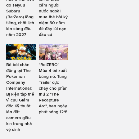
do seiyuu
cấm người
Subaru
nước ngoài
(Re:Zero) lồng
mua thẻ bài kỷ
tiếng, chốt lịch
niệm 30 năm
lên sóng đầu
để đẩy lùi nạn
năm 2027
đầu cơ
Bê bối chấn
"Re:ZERO"
động tại The
Mùa 4 tái xuất
Pokémon
bùng nổ: Tung
Company
Trailer cực
International:
cháy cho phần
Bị kiện tập thể
thứ 2 "The
vì cựu Giám
Recapture
đốc Kỹ thuật
Arc", hẹn ngày
lén đặt
phát sóng 12/8
camera giấu
kín trong nhà
vệ sinh