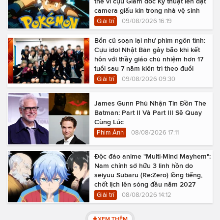
thể vì cựu Giám đốc Kỹ thuật lén đặt
camera giấu kín trong nhà vệ sinh
Giải trí
09/08/2026 16:19
Bổn cũ soạn lại như phim ngôn tình:
Cựu idol Nhật Bản gây bão khi kết
hôn với thầy giáo chủ nhiệm hơn 17
tuổi sau 7 năm kiên trì theo đuổi
Giải trí
09/08/2026 09:30
James Gunn Phủ Nhận Tin Đồn The
Batman: Part II Và Part III Sẽ Quay
Cùng Lúc
Phim Ảnh
08/08/2026 17:11
Độc đáo anime "Multi-Mind Mayhem":
Nam chính sở hữu 3 linh hồn do
seiyuu Subaru (Re:Zero) lồng tiếng,
chốt lịch lên sóng đầu năm 2027
Giải trí
08/08/2026 14:12
XEM THÊM