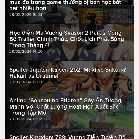
mua đồ trong game thường bị bạn học bắt
nạt nhiều hơn
29/02/2024 16:33
Học Viện Ma Vương Season 2 Part 2 Công
Bố Trailer Chính Thức, Chốt Lịch Phát Sóng
Trong Tháng 4!
29/02/2024 14:20
Spoiler Jujutsu Kaisen 252: Maki vs Sukuna!
Hakari vs Uraume!
29/02/2024 13:03
Anime "Sousou no Frieren" Gây Ấn Tượng
Mạnh Với Chất Lượng Hoạt Họa Xuất Sắc
Trong Tập Mới
29/02/2024 13:02
Spoiler Kingdom 789: Vương Tiễn Tuyên Bố