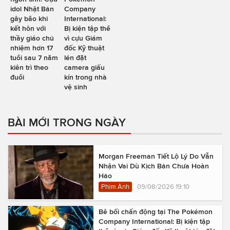
idol Nhật Bản
Company
gây bão khi
International:
kết hôn với
Bị kiện tập thể
thầy giáo chủ
vì cựu Giám
nhiệm hơn 17
đốc Kỹ thuật
tuổi sau 7 năm
lén đặt
kiên trì theo
camera giấu
đuổi
kín trong nhà
vệ sinh
BÀI MỚI TRONG NGÀY
Morgan Freeman Tiết Lộ Lý Do Vẫn
Nhận Vai Dù Kịch Bản Chưa Hoàn
Hảo
Phim Ảnh
09/08/2026 19:10
Bê bối chấn động tại The Pokémon
Company International: Bị kiện tập