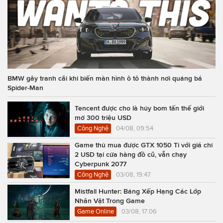
BMW gây tranh cãi khi biến màn hình ô tô thành nơi quảng bá
Spider-Man
Tencent được cho là hủy bom tấn thế giới
mở 300 triệu USD
Công Nghệ
04/08, 09:54
Game thủ mua được GTX 1050 Ti với giá chỉ
2 USD tại cửa hàng đồ cũ, vẫn chạy
Cyberpunk 2077
Công Nghệ
03/08, 19:47
Mistfall Hunter: Bảng Xếp Hạng Các Lớp
Nhân Vật Trong Game
Game Online
03/08, 17:06