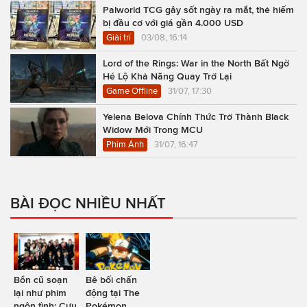
Palworld TCG gây sốt ngày ra mắt, thẻ hiếm
bị đầu cơ với giá gần 4.000 USD
Giải trí
03/08, 16:14
Lord of the Rings: War in the North Bất Ngờ
Hé Lộ Khả Năng Quay Trở Lại
Game Offline
31/07, 17:30
Yelena Belova Chính Thức Trở Thành Black
Widow Mới Trong MCU
Phim Ảnh
31/07, 16:47
BÀI ĐỌC NHIỀU NHẤT
Bổn cũ soạn
Bê bối chấn
lại như phim
động tại The
ngôn tình: Cựu
Pokémon