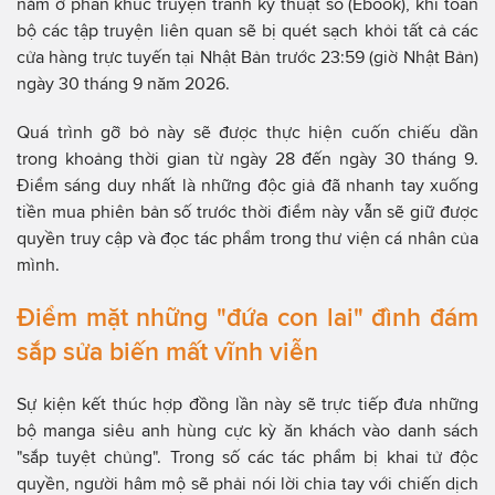
nằm ở phân khúc truyện tranh kỹ thuật số (Ebook), khi toàn
bộ các tập truyện liên quan sẽ bị quét sạch khỏi tất cả các
cửa hàng trực tuyến tại Nhật Bản trước 23:59 (giờ Nhật Bản)
ngày 30 tháng 9 năm 2026.
Quá trình gỡ bỏ này sẽ được thực hiện cuốn chiếu dần
trong khoảng thời gian từ ngày 28 đến ngày 30 tháng 9.
Điểm sáng duy nhất là những độc giả đã nhanh tay xuống
tiền mua phiên bản số trước thời điểm này vẫn sẽ giữ được
quyền truy cập và đọc tác phẩm trong thư viện cá nhân của
mình.
Điểm mặt những "đứa con lai" đình đám
sắp sửa biến mất vĩnh viễn
Sự kiện kết thúc hợp đồng lần này sẽ trực tiếp đưa những
bộ manga siêu anh hùng cực kỳ ăn khách vào danh sách
"sắp tuyệt chủng". Trong số các tác phẩm bị khai tử độc
quyền, người hâm mộ sẽ phải nói lời chia tay với chiến dịch