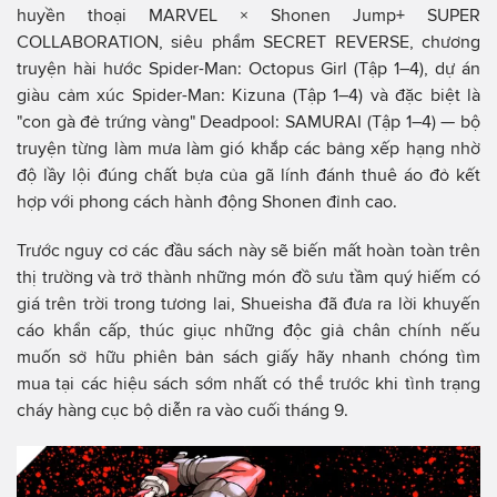
huyền thoại MARVEL × Shonen Jump+ SUPER
COLLABORATION, siêu phẩm SECRET REVERSE, chương
truyện hài hước Spider-Man: Octopus Girl (Tập 1–4), dự án
giàu cảm xúc Spider-Man: Kizuna (Tập 1–4) và đặc biệt là
"con gà đẻ trứng vàng" Deadpool: SAMURAI (Tập 1–4) — bộ
truyện từng làm mưa làm gió khắp các bảng xếp hạng nhờ
độ lầy lội đúng chất bựa của gã lính đánh thuê áo đỏ kết
hợp với phong cách hành động Shonen đỉnh cao.
Trước nguy cơ các đầu sách này sẽ biến mất hoàn toàn trên
thị trường và trở thành những món đồ sưu tầm quý hiếm có
giá trên trời trong tương lai, Shueisha đã đưa ra lời khuyến
cáo khẩn cấp, thúc giục những độc giả chân chính nếu
muốn sở hữu phiên bản sách giấy hãy nhanh chóng tìm
mua tại các hiệu sách sớm nhất có thể trước khi tình trạng
cháy hàng cục bộ diễn ra vào cuối tháng 9.