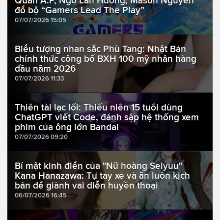
Quân A.P, Ngô Lan Hương, Mason Nguyễn
đổ bộ “Gamers Lead The Play”
07/07/2026 15:05
Biểu tượng nhan sắc Phù Tang: Nhật Bản
chính thức công bố BXH 100 mỹ nhân hàng
đầu năm 2026
07/07/2026 11:33
Thiên tài lạc lối: Thiếu niên 15 tuổi dùng
ChatGPT viết Code, đánh sập hệ thống xem
phim của ông lớn Bandai
07/07/2026 09:20
Bí mật kinh điển của "Nữ hoàng Seiyuu"
Kana Hanazawa: Tự tay xé và ăn luôn kịch
bản để giành vai diễn huyền thoại
06/07/2026 16:45