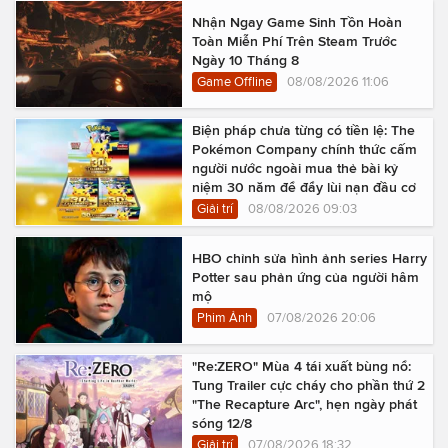
Nhận Ngay Game Sinh Tồn Hoàn
Toàn Miễn Phí Trên Steam Trước
Ngày 10 Tháng 8
Game Offline
08/08/2026 11:06
Biện pháp chưa từng có tiền lệ: The
Pokémon Company chính thức cấm
người nước ngoài mua thẻ bài kỷ
niệm 30 năm để đẩy lùi nạn đầu cơ
Giải trí
08/08/2026 09:03
HBO chỉnh sửa hình ảnh series Harry
Potter sau phản ứng của người hâm
mộ
Phim Ảnh
07/08/2026 20:06
"Re:ZERO" Mùa 4 tái xuất bùng nổ:
Tung Trailer cực cháy cho phần thứ 2
"The Recapture Arc", hẹn ngày phát
sóng 12/8
Giải trí
07/08/2026 18:32