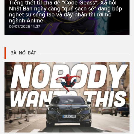
Tiếng thét từ cha đẻ "Code Geass": Xã hội
Nhật Bản ngày càng "quá sạch sẽ" đang bóp
nghẹt sự sáng tạo và đẩy nhân tài rời bỏ
ngành Anime
06/07/2026 14:37
BÀI NỔI BẬT