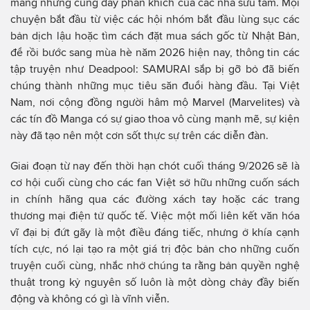
mang nhưng cũng đầy phấn khích của các nhà sưu tầm. Mọi
chuyện bắt đầu từ việc các hội nhóm bắt đầu lùng sục các
bản dịch lậu hoặc tìm cách đặt mua sách gốc từ Nhật Bản,
để rồi bước sang mùa hè năm 2026 hiện nay, thông tin các
tập truyện như Deadpool: SAMURAI sắp bị gỡ bỏ đã biến
chúng thành những mục tiêu săn đuổi hàng đầu. Tại Việt
Nam, nơi cộng đồng người hâm mộ Marvel (Marvelites) và
các tín đồ Manga có sự giao thoa vô cùng mạnh mẽ, sự kiện
này đã tạo nên một cơn sốt thực sự trên các diễn đàn.
Giai đoạn từ nay đến thời hạn chót cuối tháng 9/2026 sẽ là
cơ hội cuối cùng cho các fan Việt sở hữu những cuốn sách
in chính hãng qua các đường xách tay hoặc các trang
thương mại điện tử quốc tế. Việc một mối liên kết văn hóa
vĩ đại bị đứt gãy là một điều đáng tiếc, nhưng ở khía cạnh
tích cực, nó lại tạo ra một giá trị độc bản cho những cuốn
truyện cuối cùng, nhắc nhở chúng ta rằng bản quyền nghệ
thuật trong kỷ nguyên số luôn là một dòng chảy đầy biến
động và không có gì là vĩnh viễn.