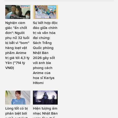
Nghiện cảm
Sự kết hợp độc
giác "ấn chốt
đáo giữa chính
đơn": Người
trị và văn hóa
phụ nữ 32 tuổi
đại chúng:
bị bắt vì "bom"
Sách Trắng
hàng loạt vật
Quốc phòng
phẩm Anime
Nhật Bản
trị giá tới 4,3 tỷ
2026 gây sốt
Yên (~714 tỷ
với ảnh bìa
VNĐ)
phong cách
Anime của
họa sĩ Kariya
Hitomi
Lòng tốt có bị
Hiện tượng âm
phân biệt bởi
nhạc Nhật Bản