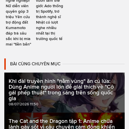
nghề nghiệp?
vươn tầm thế
Nữ diễn viên
giới: Ado thống
quyên góp 3
trị Spotify, trở
triệu Yên cứu
thành nghệ sĩ
trợ động đất
Nhật có lượt
Kumamoto
nghe nhiều
đáp trả sâu
nhất tại thị
sắc khi bị mỉa
trường quốc tế
mai "tiền bẩn"
BÀI CÙNG CHUYÊN MỤC
Khi đài truyền hình "nằm vùng" ăn cú lừa:
Dùng Anime người lớn để giải thích về "Cô
gái phép thuật" trong sáng trên sóng quốc
gia
08/07/2026 11:50
The Cat and the Dragon tập 1: Anime chữa
lành gây sốt vì câu chuyện cảm động khiến