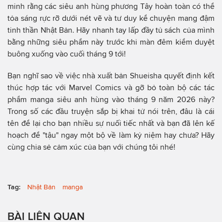
minh rằng các siêu anh hùng phương Tây hoàn toàn có thể
tỏa sáng rực rỡ dưới nét vẽ và tư duy kể chuyện mang đậm
tinh thần Nhật Bản. Hãy nhanh tay lấp đầy tủ sách của mình
bằng những siêu phẩm này trước khi màn đêm kiểm duyệt
buông xuống vào cuối tháng 9 tới!
Bạn nghĩ sao về việc nhà xuất bản Shueisha quyết định kết
thúc hợp tác với Marvel Comics và gỡ bỏ toàn bộ các tác
phẩm manga siêu anh hùng vào tháng 9 năm 2026 này?
Trong số các đầu truyện sắp bị khai tử nói trên, đâu là cái
tên để lại cho bạn nhiều sự nuối tiếc nhất và bạn đã lên kế
hoạch để "tậu" ngay một bộ về làm kỷ niệm hay chưa? Hãy
cùng chia sẻ cảm xúc của bạn với chúng tôi nhé!
Tag:
Nhật Bản
manga
BÀI LIÊN QUAN