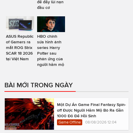
để đẩy lùi nạn
đầu cơ
ASUS Republic
HBO chỉnh
of Gamers ra
sửa hình ảnh
mắt ROG Strix
series Harry
SCAR 18 2026
Potter sau
tại Việt Nam
phản ứng của
người hâm mộ
BÀI MỚI TRONG NGÀY
Một Dự Án Game Final Fantasy Spin-
off Được Người Hâm Mộ Bỏ Ra Gần
1000 Đô Để Hồi Sinh
Game Offline
08/08/2026 12:04