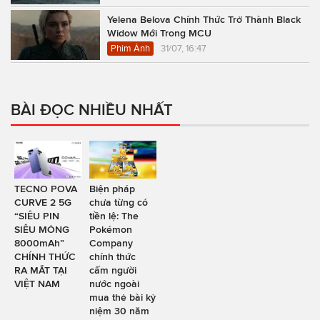
Yelena Belova Chính Thức Trở Thành Black
Widow Mới Trong MCU
Phim Ảnh
31/07, 16:47
BÀI ĐỌC NHIỀU NHẤT
TECNO POVA
Biện pháp
CURVE 2 5G
chưa từng có
“SIÊU PIN
tiền lệ: The
SIÊU MỎNG
Pokémon
8000mAh”
Company
CHÍNH THỨC
chính thức
RA MẮT TẠI
cấm người
VIỆT NAM
nước ngoài
mua thẻ bài kỷ
niệm 30 năm