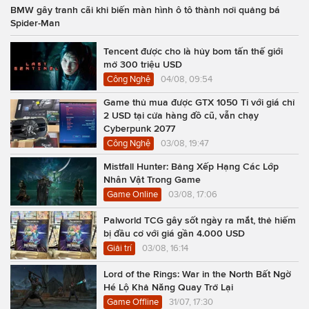
BMW gây tranh cãi khi biến màn hình ô tô thành nơi quảng bá
Spider-Man
Tencent được cho là hủy bom tấn thế giới
mở 300 triệu USD
Công Nghệ
04/08, 09:54
Game thủ mua được GTX 1050 Ti với giá chỉ
2 USD tại cửa hàng đồ cũ, vẫn chạy
Cyberpunk 2077
Công Nghệ
03/08, 19:47
Mistfall Hunter: Bảng Xếp Hạng Các Lớp
Nhân Vật Trong Game
Game Online
03/08, 17:06
Palworld TCG gây sốt ngày ra mắt, thẻ hiếm
bị đầu cơ với giá gần 4.000 USD
Giải trí
03/08, 16:14
Lord of the Rings: War in the North Bất Ngờ
Hé Lộ Khả Năng Quay Trở Lại
Game Offline
31/07, 17:30