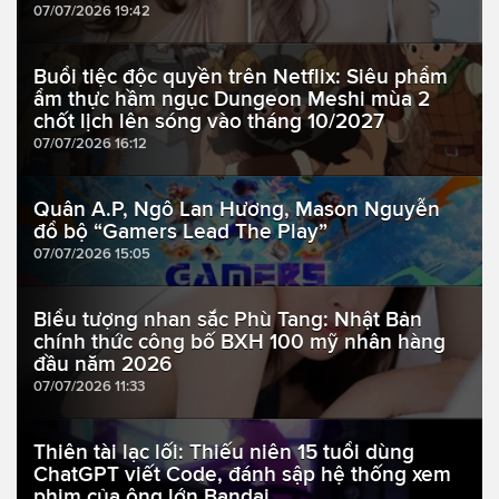
07/07/2026 19:42
Buổi tiệc độc quyền trên Netflix: Siêu phẩm
ẩm thực hầm ngục Dungeon Meshi mùa 2
chốt lịch lên sóng vào tháng 10/2027
07/07/2026 16:12
Quân A.P, Ngô Lan Hương, Mason Nguyễn
đổ bộ “Gamers Lead The Play”
07/07/2026 15:05
Biểu tượng nhan sắc Phù Tang: Nhật Bản
chính thức công bố BXH 100 mỹ nhân hàng
đầu năm 2026
07/07/2026 11:33
Thiên tài lạc lối: Thiếu niên 15 tuổi dùng
ChatGPT viết Code, đánh sập hệ thống xem
phim của ông lớn Bandai