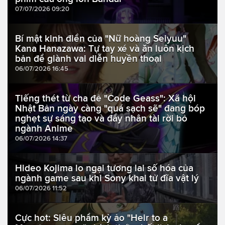
07/07/2026 09:20
Bí mật kinh điển của "Nữ hoàng Seiyuu"
Kana Hanazawa: Tự tay xé và ăn luôn kịch
bản để giành vai diễn huyền thoại
06/07/2026 16:45
Tiếng thét từ cha đẻ "Code Geass": Xã hội
Nhật Bản ngày càng "quá sạch sẽ" đang bóp
nghẹt sự sáng tạo và đẩy nhân tài rời bỏ
ngành Anime
06/07/2026 14:37
Hideo Kojima lo ngại tương lai số hóa của
ngành game sau khi Sony khai tử đĩa vật lý
06/07/2026 11:52
Cực hot: Siêu phẩm kỳ ảo "Heir to a