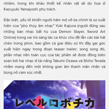
nhiệm, trong khi khâu thiết kế nhân vật sẽ do họa sĩ
Kazuyuki Yamayoshi phụ trách.
Đặc biệt, yếu tố khiến người hâm mộ vỡ òa chính là sự xuất
hiện của "phù thủy âm nhạc" Yuki Kajiura (người đứng sau
những bản nhạc bất hủ của Demon Slayer, Sword Art
Online) trong vai trò sáng tác ca khúc chủ đề lẫn các bài hát
chèn trong phim, bao gồm cả giai điệu sử thi đầy gai góc
xuất hiện ngay trong đoạn teaser trailer; song song đó,
phần nhạc nền toàn cục của tác phẩm sẽ được đồng biên
soạn bởi hai nhạc sĩ tài năng Takumi Ozawa và Shiho Terada
nhằm mang đến một không gian âm thanh mãn nhãn và
bùng nổ cảm xúc nhất.