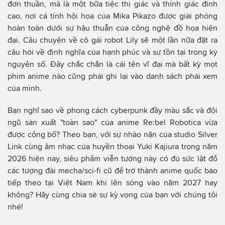
đơn thuần, mà là một bữa tiệc thị giác và thính giác đỉnh
cao, nơi cá tính hội họa của Mika Pikazo được giải phóng
hoàn toàn dưới sự hậu thuẫn của công nghệ đồ họa hiện
đại. Câu chuyện về cô gái robot Lily sẽ một lần nữa đặt ra
câu hỏi về định nghĩa của hạnh phúc và sự tồn tại trong kỷ
nguyên số. Đây chắc chắn là cái tên vĩ đại mà bất kỳ mọt
phim anime nào cũng phải ghi lại vào danh sách phải xem
của mình.
Bạn nghĩ sao về phong cách cyberpunk đầy màu sắc và đội
ngũ sản xuất "toàn sao" của anime Re:bel Robotica vừa
được công bố? Theo bạn, với sự nhào nặn của studio Silver
Link cùng âm nhạc của huyền thoại Yuki Kajiura trong năm
2026 hiện nay, siêu phẩm viễn tưởng này có đủ sức lật đổ
các tượng đài mecha/sci-fi cũ để trở thành anime quốc bảo
tiếp theo tại Việt Nam khi lên sóng vào năm 2027 hay
không? Hãy cùng chia sẻ sự kỳ vọng của bạn với chúng tôi
nhé!