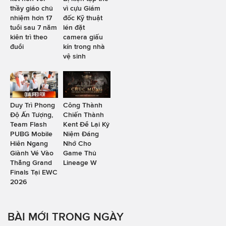
thầy giáo chủ
vì cựu Giám
nhiệm hơn 17
đốc Kỹ thuật
tuổi sau 7 năm
lén đặt
kiên trì theo
camera giấu
đuổi
kín trong nhà
vệ sinh
Duy Trì Phong
Công Thành
Độ Ấn Tượng,
Chiến Thành
Team Flash
Kent Để Lại Kỷ
PUBG Mobile
Niệm Đáng
Hiên Ngang
Nhớ Cho
Giành Vé Vào
Game Thủ
Thẳng Grand
Lineage W
Finals Tại EWC
2026
BÀI MỚI TRONG NGÀY