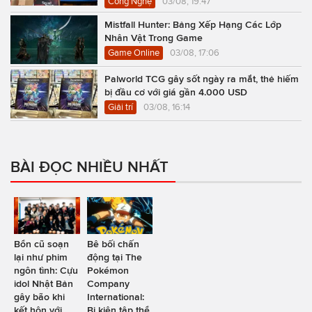
Công Nghệ
03/08, 19:47
Mistfall Hunter: Bảng Xếp Hạng Các Lớp
Nhân Vật Trong Game
Game Online
03/08, 17:06
Palworld TCG gây sốt ngày ra mắt, thẻ hiếm
bị đầu cơ với giá gần 4.000 USD
Giải trí
03/08, 16:14
BÀI ĐỌC NHIỀU NHẤT
Bổn cũ soạn
Bê bối chấn
lại như phim
động tại The
ngôn tình: Cựu
Pokémon
idol Nhật Bản
Company
gây bão khi
International:
kết hôn với
Bị kiện tập thể