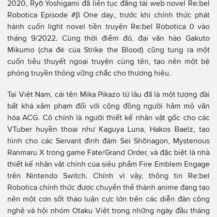
2020, Ryō Yoshigami đã liên tục đăng tải web novel Re:bel
Robotica Episode #β One day., trước khi chính thức phát
hành cuốn light novel tiền truyện Re:bel Robotica 0 vào
tháng 9/2022. Cùng thời điểm đó, đại văn hào Gakuto
Mikumo (cha đẻ của Strike the Blood) cũng tung ra một
cuốn tiểu thuyết ngoại truyện cùng tên, tạo nên một bệ
phóng truyền thông vững chắc cho thương hiệu.
Tại Việt Nam, cái tên Mika Pikazo từ lâu đã là một tượng đài
bất khả xâm phạm đối với cộng đồng người hâm mộ văn
hóa ACG. Cô chính là người thiết kế nhân vật gốc cho các
VTuber huyền thoại như Kaguya Luna, Hakos Baelz, tạo
hình cho các Servant đình đám Sei Shōnagon, Mysterious
Ranmaru X trong game Fate/Grand Order, và đặc biệt là nhà
thiết kế nhân vật chính của siêu phẩm Fire Emblem Engage
trên Nintendo Switch. Chính vì vậy, thông tin Re:bel
Robotica chính thức được chuyển thể thành anime đang tạo
nên một cơn sốt thảo luận cực lớn trên các diễn đàn công
nghệ và hội nhóm Otaku Việt trong những ngày đầu tháng