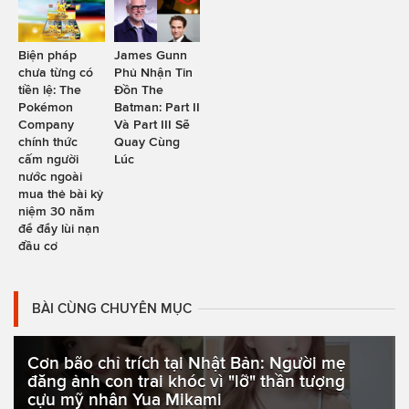
Biện pháp
James Gunn
chưa từng có
Phủ Nhận Tin
tiền lệ: The
Đồn The
Pokémon
Batman: Part II
Company
Và Part III Sẽ
chính thức
Quay Cùng
cấm người
Lúc
nước ngoài
mua thẻ bài kỷ
niệm 30 năm
để đẩy lùi nạn
đầu cơ
BÀI CÙNG CHUYÊN MỤC
Cơn bão chỉ trích tại Nhật Bản: Người mẹ
đăng ảnh con trai khóc vì "lỡ" thần tượng
cựu mỹ nhân Yua Mikami