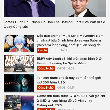
James Gunn Phủ Nhận Tin Đồn The Batman: Part II Và Part III Sẽ
Quay Cùng Lúc
Độc đáo anime "Multi-Mind Mayhem": Nam
chính sở hữu 3 linh hồn do seiyuu Subaru
(Re:Zero) lồng tiếng, chốt lịch lên sóng đầu
năm 2027
Giải trí
08/08, 14:12
BMW gây tranh cãi khi biến màn hình ô tô
thành nơi quảng bá Spider-Man
Công Nghệ
04/08, 14:59
Tencent được cho là hủy bom tấn thế giới
mở 300 triệu USD
Công Nghệ
04/08, 09:54
Game thủ mua được GTX 1050 Ti với giá chỉ
2 USD tại cửa hàng đồ cũ, vẫn chạy
Cyberpunk 2077