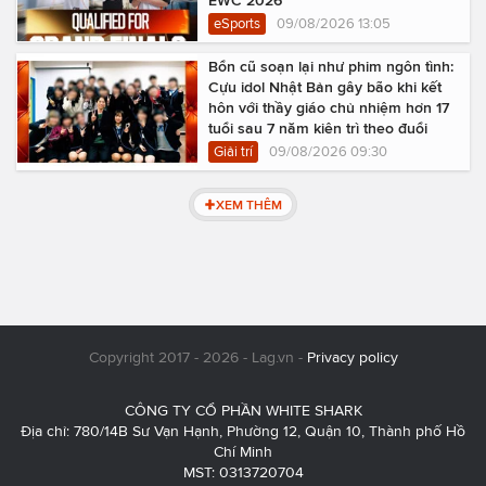
EWC 2026
eSports
09/08/2026 13:05
Bổn cũ soạn lại như phim ngôn tình:
Cựu idol Nhật Bản gây bão khi kết
hôn với thầy giáo chủ nhiệm hơn 17
tuổi sau 7 năm kiên trì theo đuổi
Giải trí
09/08/2026 09:30
XEM THÊM
Copyright 2017 - 2026 - Lag.vn -
Privacy policy
CÔNG TY CỔ PHẦN WHITE SHARK
Địa chỉ: 780/14B Sư Vạn Hạnh, Phường 12, Quận 10, Thành phố Hồ
Chí Minh
MST: 0313720704