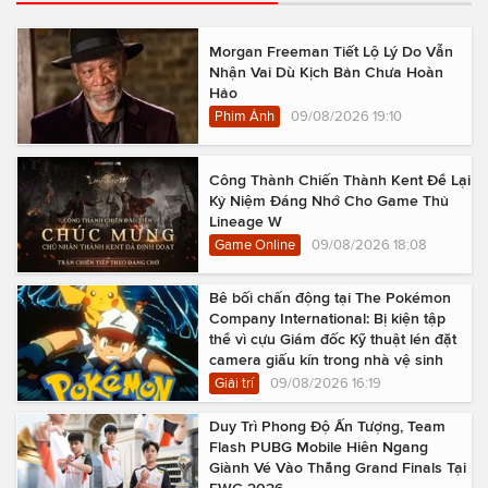
Morgan Freeman Tiết Lộ Lý Do Vẫn
Nhận Vai Dù Kịch Bản Chưa Hoàn
Hảo
Phim Ảnh
09/08/2026 19:10
Công Thành Chiến Thành Kent Để Lại
Kỷ Niệm Đáng Nhớ Cho Game Thủ
Lineage W
Game Online
09/08/2026 18:08
Bê bối chấn động tại The Pokémon
Company International: Bị kiện tập
thể vì cựu Giám đốc Kỹ thuật lén đặt
camera giấu kín trong nhà vệ sinh
Giải trí
09/08/2026 16:19
Duy Trì Phong Độ Ấn Tượng, Team
Flash PUBG Mobile Hiên Ngang
Giành Vé Vào Thẳng Grand Finals Tại