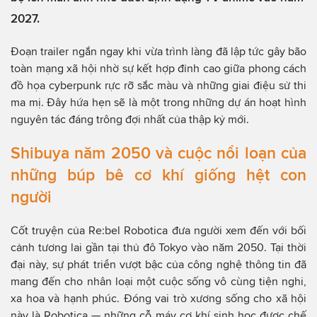
2027.
Đoạn trailer ngắn ngay khi vừa trình làng đã lập tức gây bão
toàn mạng xã hội nhờ sự kết hợp đỉnh cao giữa phong cách
đồ họa cyberpunk rực rỡ sắc màu và những giai điệu sử thi
ma mị. Đây hứa hẹn sẽ là một trong những dự án hoạt hình
nguyên tác đáng trông đợi nhất của thập kỷ mới.
Shibuya năm 2050 và cuộc nổi loạn của
những búp bê cơ khí giống hệt con
người
Cốt truyện của Re:bel Robotica đưa người xem đến với bối
cảnh tương lai gần tại thủ đô Tokyo vào năm 2050. Tại thời
đại này, sự phát triển vượt bậc của công nghệ thông tin đã
mang đến cho nhân loại một cuộc sống vô cùng tiện nghi,
xa hoa và hạnh phúc. Đóng vai trò xương sống cho xã hội
này là Robotica — những cỗ máy cơ khí sinh học được chế