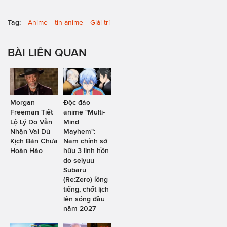
Tag:
Anime
tin anime
Giải trí
BÀI LIÊN QUAN
Morgan
Độc đáo
Freeman Tiết
anime "Multi-
Lộ Lý Do Vẫn
Mind
Nhận Vai Dù
Mayhem":
Kịch Bản Chưa
Nam chính sở
Hoàn Hảo
hữu 3 linh hồn
do seiyuu
Subaru
(Re:Zero) lồng
tiếng, chốt lịch
lên sóng đầu
năm 2027