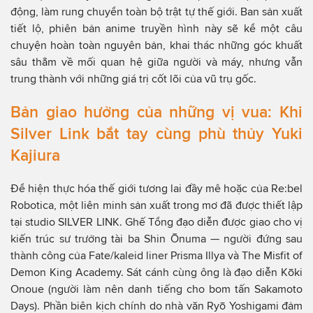
động, làm rung chuyển toàn bộ trật tự thế giới. Ban sản xuất
tiết lộ, phiên bản anime truyền hình này sẽ kể một câu
chuyện hoàn toàn nguyên bản, khai thác những góc khuất
sâu thẳm về mối quan hệ giữa người và máy, nhưng vẫn
trung thành với những giá trị cốt lõi của vũ trụ gốc.
Bản giao hưởng của những vị vua: Khi
Silver Link bắt tay cùng phù thủy Yuki
Kajiura
Để hiện thực hóa thế giới tương lai đầy mê hoặc của Re:bel
Robotica, một liên minh sản xuất trong mơ đã được thiết lập
tại studio SILVER LINK. Ghế Tổng đạo diễn được giao cho vị
kiến trúc sư trưởng tài ba Shin Ōnuma — người đứng sau
thành công của Fate/kaleid liner Prisma Illya và The Misfit of
Demon King Academy. Sát cánh cùng ông là đạo diễn Kōki
Onoue (người làm nên danh tiếng cho bom tấn Sakamoto
Days). Phần biên kịch chính do nhà văn Ryō Yoshigami đảm