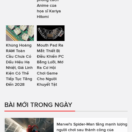
Anime của
họa sĩ Kariya
Hitomi
Khủng Hoảng
Mouth Pad Ra
RAM Toàn
Mắt: Thiết Bị
Cầu Chưa Có
Điều Khiển PC
Dấu Hiệu Hạ
Bằng Lưỡi, Mở
Nhiệt, Giá Linh
Ra Cơ Hội
Kiện Có Thể
Chơi Game
Tiếp Tục Tăng
Cho Người
Đến 2028
Khuyết Tật
BÀI MỚI TRONG NGÀY
Marvel's Spider-Man tăng mạnh lượng
người chơi sau thành công của