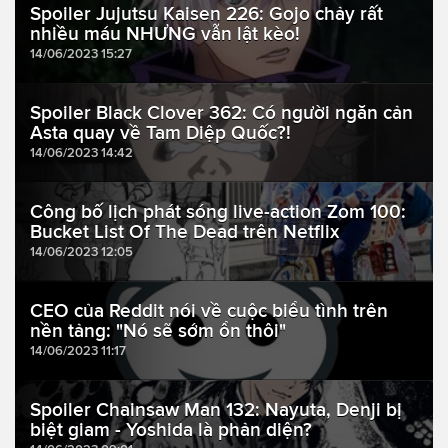
Spoiler Jujutsu Kaisen 226: Gojo chảy rất
nhiều máu NHƯNG vẫn lật kèo!
14/06/2023 15:27
Spoiler Black Clover 362: Có người ngăn cản
Asta quay về Tam Diệp Quốc?!
14/06/2023 14:42
Công bố lịch phát sóng live-action Zom 100:
Bucket List Of The Dead trên Netflix
14/06/2023 12:05
CEO của Reddit nói về cuộc biểu tình trên
nền tảng: "Nó sẽ sớm ổn thôi"
14/06/2023 11:17
Spoiler Chainsaw Man 132: Nayuta, Denji bị
biệt giam - Yoshida là phản diện?