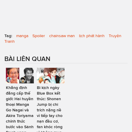
Tag:
manga
Spoiler
chainsaw man
lịch phát hành
Truyện
Tranh
BÀI LIÊN QUAN
Khẳng định
Bi kịch ngày
đẳng cấp thế
Blue Box kết
giới: Hai huyền
thúc: Shonen
thoại Manga
Jump bị chỉ
Go Nagai và
trích nặng nề
Akira Toriyama
vì tiếp tay cho
chính thức
nạn đầu cơ,
bước vào Sảnh
fan khóc ròng