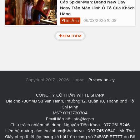
Cáo Spider-Man: Brand New Day
Ngay Trên Màn Hình Ô Tô Của Khách
Hàng
Phim Ảnh
06/08/2026 16:08
XEM THÊM
Copyright 2017 - 2026 - Lag.vn -
Privacy policy
CÔNG TY CỔ PHẦN WHITE SHARK
Địa chỉ: 780/14B Sư Vạn Hạnh, Phường 12, Quận 10, Thành phố Hồ
Chí Minh
MST: 0313720704
Email liên hệ:
info@lag.vn
Chịu trách nhiệm nội dung: Nguyễn Tiến Khoa - 077 261 5246
Liên hệ quảng cáo:
thoi.pham@sharks.vn
- 093 745 0540 - Mr. Thơi
Giấy phép thiết lập mạng xã hội trên mạng số 345/GP-BTTTT do Bộ