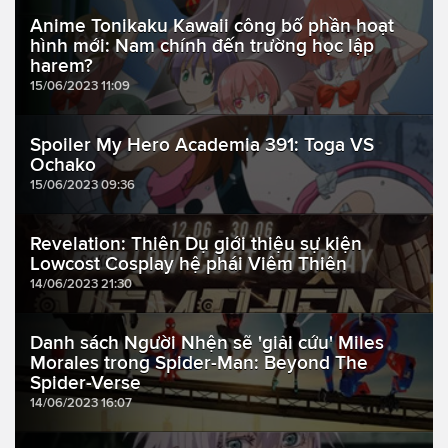
Anime Tonikaku Kawaii công bố phần hoạt
hình mới: Nam chính đến trường học lập
harem?
15/06/2023 11:09
Spoiler My Hero Academia 391: Toga VS
Ochako
15/06/2023 09:36
Revelation: Thiên Dụ giới thiệu sự kiện
Lowcost Cosplay hệ phái Viêm Thiên
14/06/2023 21:30
Danh sách Người Nhện sẽ 'giải cứu' Miles
Morales trong Spider-Man: Beyond The
Spider-Verse
14/06/2023 16:07