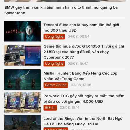
BMW gây tranh cãi khi biến màn hình ô tô thành nơi quảng bá
Spider-Man
Tencent được cho là hủy bom tấn thế giới
mở 300 triệu USD
Công Nghệ
04/08, 09:54
Game thủ mua được GTX 1050 Ti với giá chỉ
2 USD tại cửa hàng đồ cũ, vẫn chạy
Cyberpunk 2077
Công Nghệ
03/08, 19:47
Mistfall Hunter: Bảng Xếp Hạng Các Lớp
Nhân Vật Trong Game
Game Online
03/08, 17:06
Palworld TCG gây sốt ngày ra mắt, thẻ hiếm
bị đầu cơ với giá gần 4.000 USD
Giải trí
03/08, 16:14
Lord of the Rings: War in the North Bất Ngờ
Hé Lộ Khả Năng Quay Trở Lại