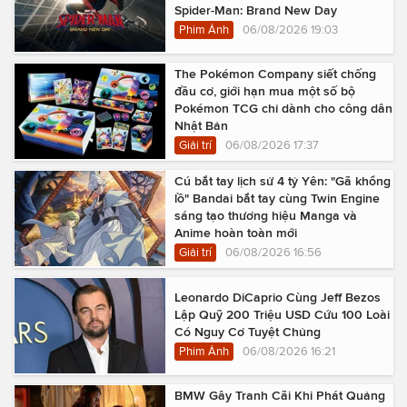
Spider-Man: Brand New Day
Phim Ảnh
06/08/2026 19:03
The Pokémon Company siết chống
đầu cơ, giới hạn mua một số bộ
Pokémon TCG chỉ dành cho công dân
Nhật Bản
Giải trí
06/08/2026 17:37
Cú bắt tay lịch sử 4 tỷ Yên: "Gã khổng
lồ" Bandai bắt tay cùng Twin Engine
sáng tạo thương hiệu Manga và
Anime hoàn toàn mới
Giải trí
06/08/2026 16:56
Leonardo DiCaprio Cùng Jeff Bezos
Lập Quỹ 200 Triệu USD Cứu 100 Loài
Có Nguy Cơ Tuyệt Chủng
Phim Ảnh
06/08/2026 16:21
BMW Gây Tranh Cãi Khi Phát Quảng