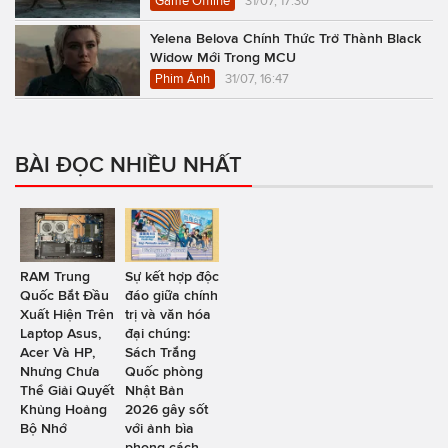
Game Offline
31/07, 17:30
Yelena Belova Chính Thức Trở Thành Black
Widow Mới Trong MCU
Phim Ảnh
31/07, 16:47
BÀI ĐỌC NHIỀU NHẤT
RAM Trung
Sự kết hợp độc
Quốc Bắt Đầu
đáo giữa chính
Xuất Hiện Trên
trị và văn hóa
Laptop Asus,
đại chúng:
Acer Và HP,
Sách Trắng
Nhưng Chưa
Quốc phòng
Thể Giải Quyết
Nhật Bản
Khủng Hoảng
2026 gây sốt
Bộ Nhớ
với ảnh bìa
phong cách