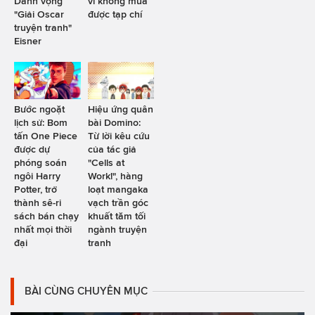
Danh vọng
vì không mua
"Giải Oscar
được tạp chí
truyện tranh"
Eisner
Bước ngoặt
Hiệu ứng quân
lịch sử: Bom
bài Domino:
tấn One Piece
Từ lời kêu cứu
được dự
của tác giả
phóng soán
"Cells at
ngôi Harry
Work!", hàng
Potter, trở
loạt mangaka
thành sê-ri
vạch trần góc
sách bán chạy
khuất tăm tối
nhất mọi thời
ngành truyện
đại
tranh
BÀI CÙNG CHUYÊN MỤC