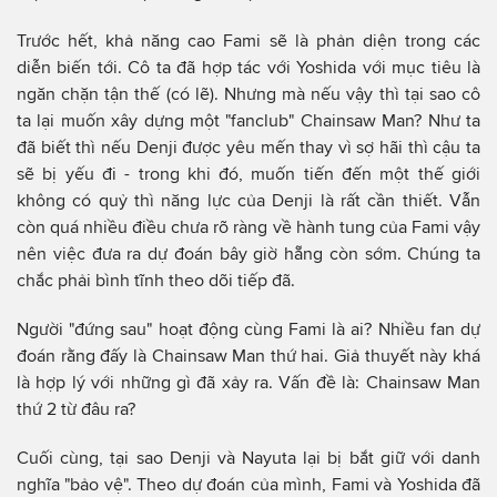
Trước hết, khả năng cao Fami sẽ là phản diện trong các
diễn biến tới. Cô ta đã hợp tác với Yoshida với mục tiêu là
ngăn chặn tận thế (có lẽ). Nhưng mà nếu vậy thì tại sao cô
ta lại muốn xây dựng một "fanclub" Chainsaw Man? Như ta
đã biết thì nếu Denji được yêu mến thay vì sợ hãi thì cậu ta
sẽ bị yếu đi - trong khi đó, muốn tiến đến một thế giới
không có quỷ thì năng lực của Denji là rất cần thiết. Vẫn
còn quá nhiều điều chưa rõ ràng về hành tung của Fami vậy
nên việc đưa ra dự đoán bây giờ hẵng còn sớm. Chúng ta
chắc phải bình tĩnh theo dõi tiếp đã.
Người "đứng sau" hoạt động cùng Fami là ai? Nhiều fan dự
đoán rằng đấy là Chainsaw Man thứ hai. Giả thuyết này khá
là hợp lý với những gì đã xảy ra. Vấn đề là: Chainsaw Man
thứ 2 từ đâu ra?
Cuối cùng, tại sao Denji và Nayuta lại bị bắt giữ với danh
nghĩa "bảo vệ". Theo dự đoán của mình, Fami và Yoshida đã