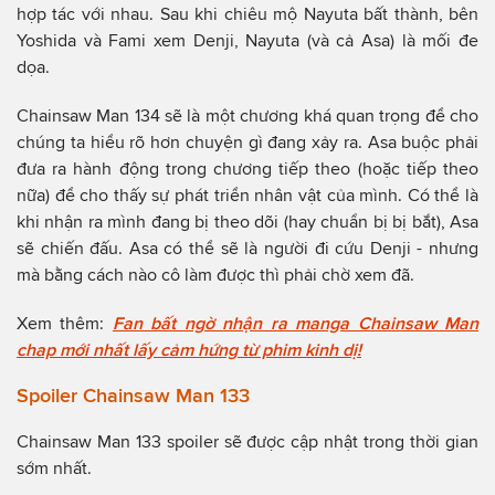
hợp tác với nhau. Sau khi chiêu mộ Nayuta bất thành, bên
Yoshida và Fami xem Denji, Nayuta (và cả Asa) là mối đe
dọa.
Chainsaw Man 134 sẽ là một chương khá quan trọng để cho
chúng ta hiểu rõ hơn chuyện gì đang xảy ra. Asa buộc phải
đưa ra hành động trong chương tiếp theo (hoặc tiếp theo
nữa) để cho thấy sự phát triển nhân vật của mình. Có thể là
khi nhận ra mình đang bị theo dõi (hay chuẩn bị bị bắt), Asa
sẽ chiến đấu. Asa có thể sẽ là người đi cứu Denji - nhưng
mà bằng cách nào cô làm được thì phải chờ xem đã.
Xem thêm:
Fan bất ngờ nhận ra manga Chainsaw Man
chap mới nhất lấy cảm hứng từ phim kinh dị!
Spoiler Chainsaw Man 133
Chainsaw Man 133 spoiler sẽ được cập nhật trong thời gian
sớm nhất.