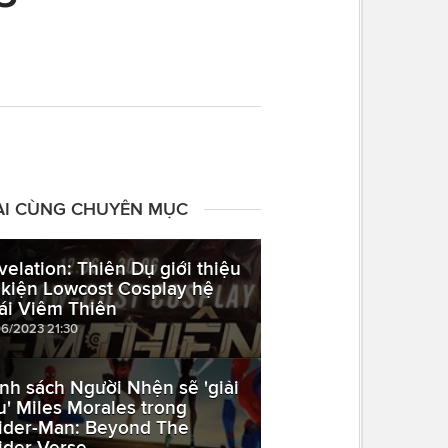
ÀI CÙNG CHUYÊN MỤC
velation: Thiên Dụ giới thiệu
 kiện Lowcost Cosplay hệ
ái Viêm Thiên
06/2023 21:30
nh sách Người Nhện sẽ 'giải
u' Miles Morales trong
ider-Man: Beyond The
ider-Verse