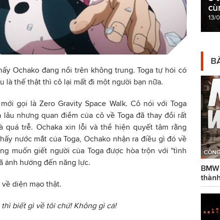
cù
13/
BÀ
hấy Ochako đang nổi trên không trung. Toga tự hỏi có
 là thế thật thì cô lại mất đi một người bạn nữa.
mới gọi là Zero Gravity Space Walk. Cô nói với Toga
 lâu nhưng quan điểm của cô về Toga đã thay đổi rất
à quá trễ. Ochaka xin lỗi và thể hiện quyết tâm rằng
thấy nước mắt của Toga, Ochako nhận ra điều gì đó về
ng muốn giết người của Toga được hòa trộn với "tình
CÔNG
đã ảnh hưởng đến năng lực.
BMW g
thành
 về diện mạo thật.
hì biết gì về tôi chứ! Không gì cả!