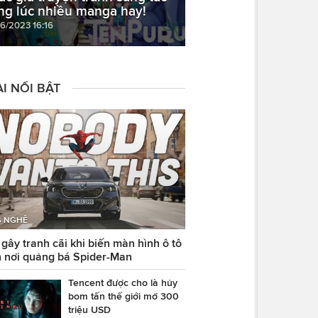
ng lúc nhiều manga hay!
06/2023 16:16
I NỔI BẬT
 NGHỆ
ây tranh cãi khi biến màn hình ô tô
 nơi quảng bá Spider-Man
Tencent được cho là hủy
bom tấn thế giới mở 300
triệu USD