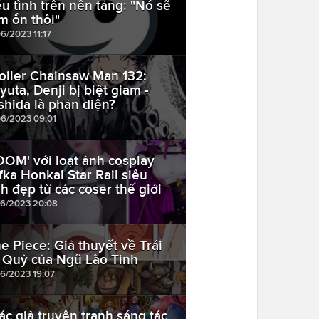
ểu tình trên nền tảng: "Nó sẽ
m ổn thôi"
6/2023 11:17
oiler Chainsaw Man 132:
yuta, Denji bị biệt giam -
shida là phản diện?
06/2023 09:01
OOM' với loạt ảnh cosplay
fka Honkai Star Rail siêu
nh đẹp từ các coser thế giới
06/2023 20:08
e Piece: Giả thuyết về Trái
 Quỷ của Ngũ Lão Tinh
06/2023 19:07
tác giả truyện tranh sáng tác