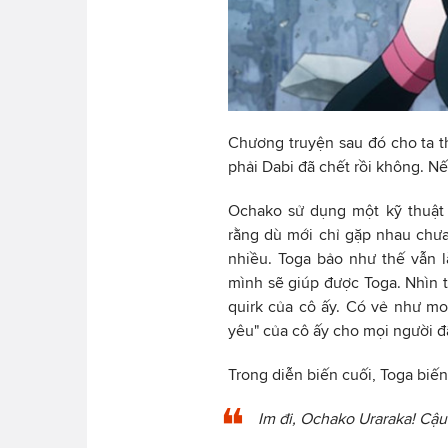
Chương truyện sau đó cho ta t
phải Dabi đã chết rồi không. Nếu
Ochako sử dụng một kỹ thuật 
rằng dù mới chỉ gặp nhau chưa
nhiều. Toga bảo như thế vẫn l
mình sẽ giúp được Toga. Nhìn 
quirk của cô ấy. Có vẻ như mo
yêu" của cô ấy cho mọi người 
Trong diễn biến cuối, Toga biến
Im đi, Ochako Uraraka! Cậu t