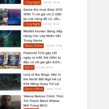
Công Nghệ
04/08, 09:54
Game thủ mua được GTX
1050 Ti với giá chỉ 2 USD
tại cửa hàng đồ cũ, vẫn
chạy Cyberpunk 2077
Công Nghệ
03/08, 19:47
Mistfall Hunter: Bảng Xếp
Hạng Các Lớp Nhân Vật
Trong Game
Game Online
03/08, 17:06
Palworld TCG gây sốt
ngày ra mắt, thẻ hiếm bị
đầu cơ với giá gần 4.000
USD
Giải trí
03/08, 16:14
Lord of the Rings: War in
the North Bất Ngờ Hé Lộ
Khả Năng Quay Trở Lại
Game Offline
31/07, 17:30
Yelena Belova Chính Thức
Trở Thành Black Widow
Mới Trong MCU