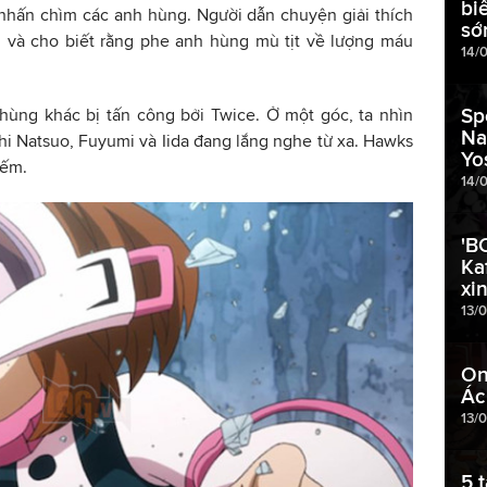
bi
nhấn chìm các anh hùng. Người dẫn chuyện giải thích
sớ
g và cho biết rằng phe anh hùng mù tịt về lượng máu
14/0
Sp
hùng khác bị tấn công bởi Twice. Ở một góc, ta nhìn
Na
khi Natsuo, Fuyumi và Iida đang lắng nghe từ xa. Hawks
Yo
iếm.
14/
'B
Ka
xi
13/
On
Ác
13/
5 