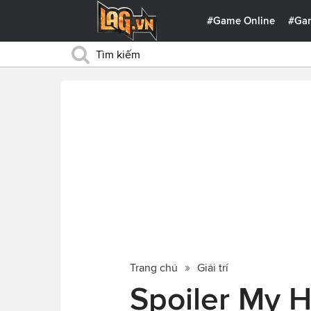
#Game Online
#Ga
Trang chủ
Giải trí
Spoiler My 