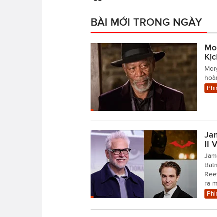
BÀI MỚI TRONG NGÀY
Mo
Kị
Mor
hoàn
Phi
Ja
II 
Jame
Batm
Reev
ra 
Phi