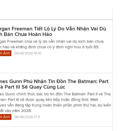
rgan Freeman Tiết Lộ Lý Do Vẫn Nhận Vai Dù
ch Bản Chưa Hoàn Hảo
gan Freeman chia sẻ lý do vẫn nhận vai dù kịch bản chưa
 hảo và khẳng định chưa có ý định nghỉ hưu ở tuổi 89.
m Ảnh
09/08/2026 19:10
mes Gunn Phủ Nhận Tin Đồn The Batman: Part
Và Part III Sẽ Quay Cùng Lúc
s Gunn chính thức bác bỏ tin đồn The Batman: Part II và The
an: Part III sẽ được quay liên tiếp hoặc đồng thời. Matt
es vẫn đang tập trung hoàn thiện phần phim thứ hai, dự kiến
mắt vào năm 2028.
m Ảnh
08/08/2026 17:11