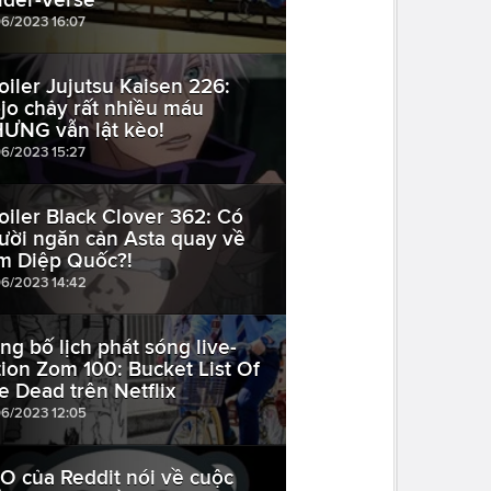
06/2023 16:07
oiler Jujutsu Kaisen 226:
jo chảy rất nhiều máu
ƯNG vẫn lật kèo!
06/2023 15:27
oiler Black Clover 362: Có
ười ngăn cản Asta quay về
m Diệp Quốc?!
06/2023 14:42
ng bố lịch phát sóng live-
tion Zom 100: Bucket List Of
e Dead trên Netflix
06/2023 12:05
O của Reddit nói về cuộc