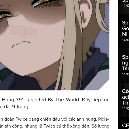
14/
Sp
Go
NH
14/
Sp
ng
Ta
14/
Cô
ac
Hùng 391: Rejected By The World. Đây tiếp tục
Th
 dài 9 trang.
14/
n đoàn Twice đang chiến đấu với các anh hùng. Pixie-
CE
ấn tấn công, nhưng lũ Twice cứ thế xông đến. Số lượng