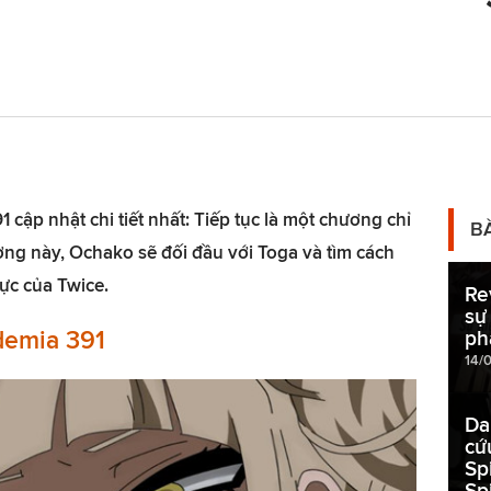
cập nhật chi tiết nhất: Tiếp tục là một chương chỉ
B
ơng này, Ochako sẽ đối đầu với Toga và tìm cách
ực của Twice.
Re
sự
demia 391
ph
14/
Da
cứ
Sp
Sp