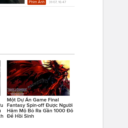
Phim Ảnh
31/07, 16:47
Một Dự Án Game Final
ữu
Fantasy Spin-off Được Người
u
Hâm Mộ Bỏ Ra Gần 1000 Đô
ch
Để Hồi Sinh