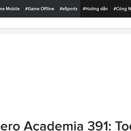
me Mobile
#Game Offline
#eSports
#Hướng dẫn
#Công 
Hero Academia 391: T