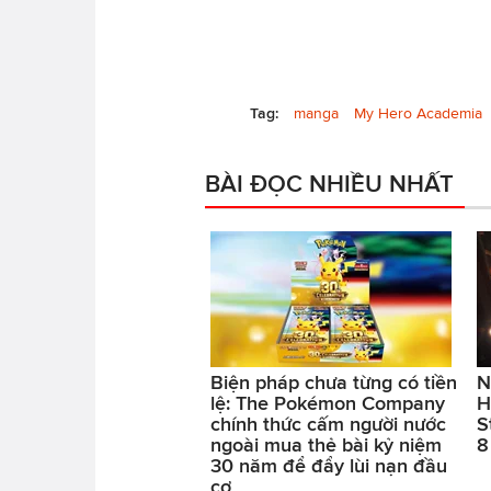
Tag:
manga
My Hero Academia
BÀI ĐỌC NHIỀU NHẤT
Biện pháp chưa từng có tiền
N
lệ: The Pokémon Company
H
chính thức cấm người nước
S
ngoài mua thẻ bài kỷ niệm
8
30 năm để đẩy lùi nạn đầu
cơ