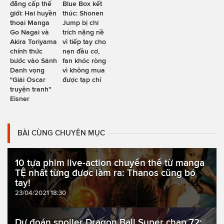
đẳng cấp thế
Blue Box kết
giới: Hai huyền
thúc: Shonen
thoại Manga
Jump bị chỉ
Go Nagai và
trích nặng nề
Akira Toriyama
vì tiếp tay cho
chính thức
nạn đầu cơ,
bước vào Sảnh
fan khóc ròng
Danh vọng
vì không mua
"Giải Oscar
được tạp chí
truyện tranh"
Eisner
BÀI CÙNG CHUYÊN MỤC
10 tựa phim live-action chuyển thể từ manga
TỆ nhất từng được làm ra: Thanos cũng bó
tay!
23/04/2021 18:30
Dự đoán spoiler Dragon Ball Super chap 72: