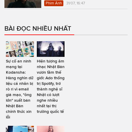
Phim Ảnh
31/07, 16:47
BÀI ĐỌC NHIỀU NHẤT
Sự cố an ninh
Hiện tượng âm
mạng tại
nhạc Nhật Bản
Kodansha:
vươn tầm thế
Hàng nghìn dữ
giới: Ado thống
liệu cá nhân bị
trị Spotify, trở
rò rỉ vì email
thành nghệ sĩ
giả mạo, "ông
Nhật có lượt
lớn" xuất bản
nghe nhiều
Nhật Bản
nhất tại thị
chính thức xin
trường quốc tế
lỗi