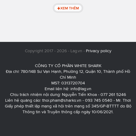
XEM THÊM
Copyright 2017 - 2026 - Lag.vn -
Privacy policy
CÔNG TY CỔ PHẦN WHITE SHARK
Địa chỉ: 780/14B Sư Vạn Hạnh, Phường 12, Quận 10, Thành phố Hồ
Chí Minh
MST: 0313720704
Email liên hệ:
info@lag.vn
Chịu trách nhiệm nội dung: Nguyễn Tiến Khoa - 077 261 5246
Liên hệ quảng cáo:
thoi.pham@sharks.vn
- 093 745 0540 - Mr. Thơi
Giấy phép thiết lập mạng xã hội trên mạng số 345/GP-BTTTT do Bộ
Thông tin và Truyền thông cấp ngày 10/06/2021.