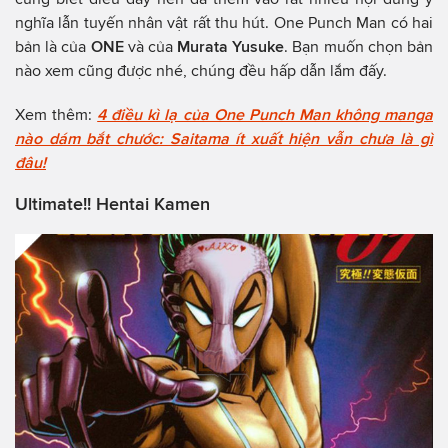
nghĩa lẫn tuyến nhân vật rất thu hút. One Punch Man có hai
bản là của
ONE
và của
Murata Yusuke
. Bạn muốn chọn bản
nào xem cũng được nhé, chúng đều hấp dẫn lắm đấy.
Xem thêm:
4 điều kì lạ của One Punch Man không manga
nào dám bắt chước: Saitama ít xuất hiện vẫn chưa là gì
đâu!
Ultimate!! Hentai Kamen