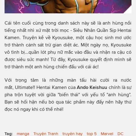
Cái tên cuối cùng trong danh sách này sẽ là anh hùng nổi
tiếng nhất nhì xứ mặt trời mọc - Siêu Nhân Quần Sịp Hentai
Kamen. Truyện kể về Kyousuke, một cậu học sinh mơ ước
trở thành cảnh sát trừ gian diệt ác. Một ngày nọ, Kyousuke
vô tình bị...quần lót phụ nữ mắc vào đầu và nhận ra cậu có
được siêu sức mạnh! Từ đây, Kyousuke quyết định mình sẽ
trở thành một anh hùng chiến đấu với cái ác!
Với trọng tâm là những màn tấu hài cười ra nước
mắt, Ultimate!! Hentai Kamen của
Ando Keishuu
chính là sự
pha trộn tuyệt vời giữa "biến thái" với yếu tố "anh hùng".
Bạn sẽ hối hận nếu bỏ qua tác phẩm này đấy nên hãy thử
đọc nó ngay khi có thể nhé!
Tag:
manga
Truyện Tranh
truyện hay
top 5
Marvel
DC