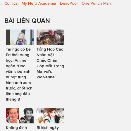
Comics
My Hero Academia
DeadPool
One Punch Man
BÀI LIÊN QUAN
Tái ngộ cô bé
Tổng Hợp Các
Eri thời trung
Nhân Vật
học: Anime
Chắc Chắn
ngắn "Học
Góp Mặt Trong
viện siêu anh
Marvel's
hùng" tung
Wolverine
hình ảnh xem
trước, chốt lịch
lên sóng đầu
tháng 8
Khẳng định
Bi kịch ngày