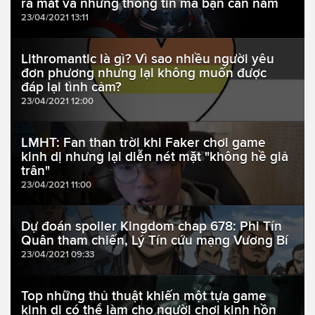
ra mắt và những thông tin mà bạn cần nắm
23/04/2021 13:11
Lithromantic là gì? Vì sao nhiều người yêu
đơn phương nhưng lại không muốn được
đáp lại tình cảm?
23/04/2021 12:00
LMHT: Fan than trời khi Faker chơi game
kinh dị nhưng lại diễn nét mặt "không hề giả
trân"
23/04/2021 11:00
Dự đoán spoiler Kingdom chap 678: Phi Tín
Quân tham chiến, Lý Tín cứu mạng Vương Bí
23/04/2021 09:33
Top những thủ thuật khiến một tựa game
kinh dị có thể làm cho người chơi kinh hồn