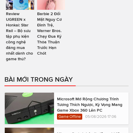
Review
Barbie 2 Đối
UGREEN x
Mặt Nguy Cơ
Honkai: Star
Đình Trệ,
Rail – Bộ sưu
Warner Bros.
tập phụ kiện
Chạy Đua Ký
công nghệ
Thỏa Thuận
đáng mua
Trước Hạn
nhất dành cho
Chót
game thủ?
BÀI MỚI TRONG NGÀY
Microsoft Mở Rộng Chương Trình
Tương Thích Ngược, Kỳ Vọng Mang
Game Xbox 360 Lên PC
Game Offline
05/08/2026 17:06