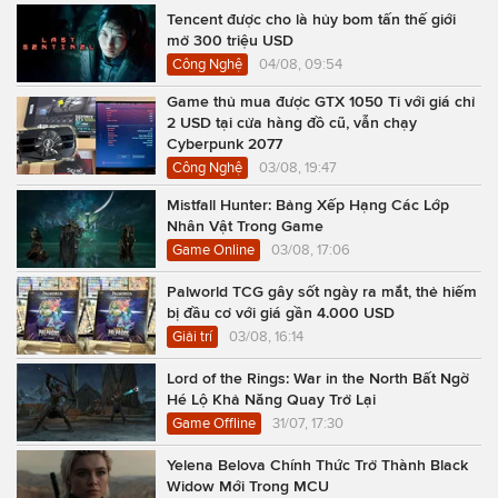
Tencent được cho là hủy bom tấn thế giới
mở 300 triệu USD
Công Nghệ
04/08, 09:54
Game thủ mua được GTX 1050 Ti với giá chỉ
2 USD tại cửa hàng đồ cũ, vẫn chạy
Cyberpunk 2077
Công Nghệ
03/08, 19:47
Mistfall Hunter: Bảng Xếp Hạng Các Lớp
Nhân Vật Trong Game
Game Online
03/08, 17:06
Palworld TCG gây sốt ngày ra mắt, thẻ hiếm
bị đầu cơ với giá gần 4.000 USD
Giải trí
03/08, 16:14
Lord of the Rings: War in the North Bất Ngờ
Hé Lộ Khả Năng Quay Trở Lại
Game Offline
31/07, 17:30
Yelena Belova Chính Thức Trở Thành Black
Widow Mới Trong MCU