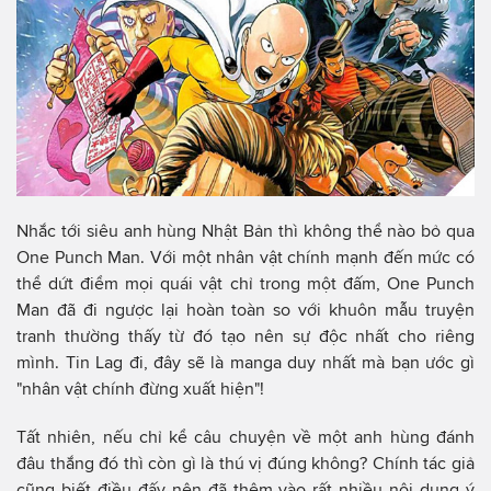
Nhắc tới siêu anh hùng Nhật Bản thì không thể nào bỏ qua
One Punch Man. Với một nhân vật chính mạnh đến mức có
thể dứt điểm mọi quái vật chỉ trong một đấm, One Punch
Man đã đi ngược lại hoàn toàn so với khuôn mẫu truyện
tranh thường thấy từ đó tạo nên sự độc nhất cho riêng
mình. Tin Lag đi, đây sẽ là manga duy nhất mà bạn ước gì
"nhân vật chính đừng xuất hiện"!
Tất nhiên, nếu chỉ kể câu chuyện về một anh hùng đánh
đâu thắng đó thì còn gì là thú vị đúng không? Chính tác giả
cũng biết điều đấy nên đã thêm vào rất nhiều nội dung ý