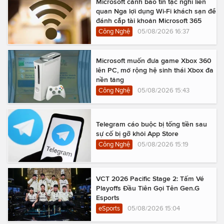
Microsoft cảnh báo tin tặc nghi liên
quan Nga lợi dụng Wi-Fi khách sạn để
đánh cắp tài khoản Microsoft 365
Công Nghệ
05/08/2026 16:37
Microsoft muốn đưa game Xbox 360
lên PC, mở rộng hệ sinh thái Xbox đa
nền tảng
Công Nghệ
05/08/2026 15:43
Telegram cáo buộc bị tống tiền sau
sự cố bị gỡ khỏi App Store
Công Nghệ
05/08/2026 15:19
VCT 2026 Pacific Stage 2: Tấm Vé
Playoffs Đầu Tiên Gọi Tên Gen.G
Esports
eSports
05/08/2026 15:04