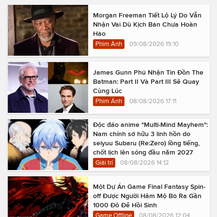
Morgan Freeman Tiết Lộ Lý Do Vẫn
Nhận Vai Dù Kịch Bản Chưa Hoàn
Hảo
Phim Ảnh
09/08/2026 19:10
James Gunn Phủ Nhận Tin Đồn The
Batman: Part II Và Part III Sẽ Quay
Cùng Lúc
Phim Ảnh
08/08/2026 17:11
Độc đáo anime "Multi-Mind Mayhem":
Nam chính sở hữu 3 linh hồn do
seiyuu Subaru (Re:Zero) lồng tiếng,
chốt lịch lên sóng đầu năm 2027
Giải trí
08/08/2026 14:12
Một Dự Án Game Final Fantasy Spin-
off Được Người Hâm Mộ Bỏ Ra Gần
1000 Đô Để Hồi Sinh
Game Offline
08/08/2026 12:04