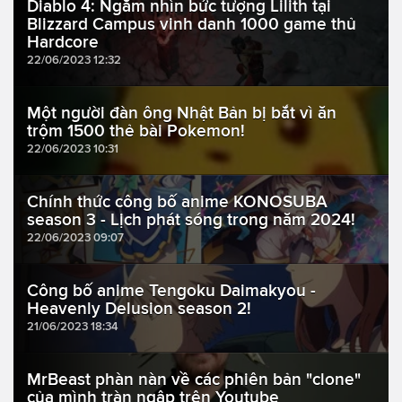
Diablo 4: Ngắm nhìn bức tượng Lilith tại
Blizzard Campus vinh danh 1000 game thủ
Hardcore
22/06/2023 12:32
Một người đàn ông Nhật Bản bị bắt vì ăn
trộm 1500 thẻ bài Pokemon!
22/06/2023 10:31
Chính thức công bố anime KONOSUBA
season 3 - Lịch phát sóng trong năm 2024!
22/06/2023 09:07
Công bố anime Tengoku Daimakyou -
Heavenly Delusion season 2!
21/06/2023 18:34
MrBeast phàn nàn về các phiên bản "clone"
của mình tràn ngập trên Youtube