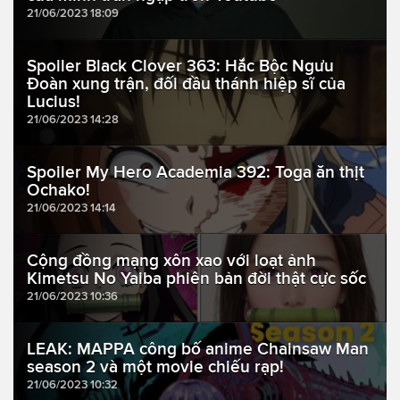
21/06/2023 18:09
Spoiler Black Clover 363: Hắc Bộc Ngưu
Đoàn xung trận, đối đầu thánh hiệp sĩ của
Lucius!
21/06/2023 14:28
Spoiler My Hero Academia 392: Toga ăn thịt
Ochako!
21/06/2023 14:14
Cộng đồng mạng xôn xao với loạt ảnh
Kimetsu No Yaiba phiên bản đời thật cực sốc
21/06/2023 10:36
LEAK: MAPPA công bố anime Chainsaw Man
season 2 và một movie chiếu rạp!
21/06/2023 10:32