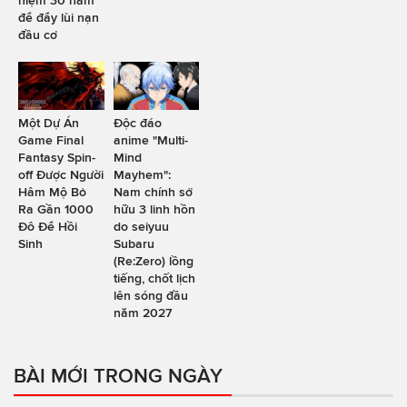
để đẩy lùi nạn
đầu cơ
Một Dự Án
Độc đáo
Game Final
anime "Multi-
Fantasy Spin-
Mind
off Được Người
Mayhem":
Hâm Mộ Bỏ
Nam chính sở
Ra Gần 1000
hữu 3 linh hồn
Đô Để Hồi
do seiyuu
Sinh
Subaru
(Re:Zero) lồng
tiếng, chốt lịch
lên sóng đầu
năm 2027
BÀI MỚI TRONG NGÀY