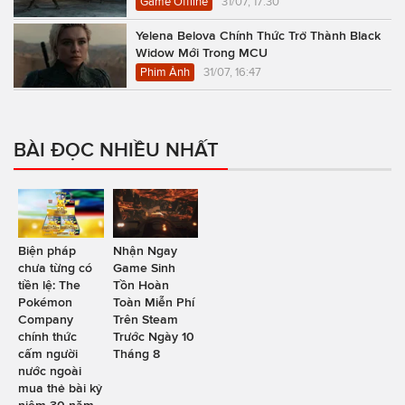
Game Offline
31/07, 17:30
Yelena Belova Chính Thức Trở Thành Black
Widow Mới Trong MCU
Phim Ảnh
31/07, 16:47
BÀI ĐỌC NHIỀU NHẤT
Biện pháp
Nhận Ngay
chưa từng có
Game Sinh
tiền lệ: The
Tồn Hoàn
Pokémon
Toàn Miễn Phí
Company
Trên Steam
chính thức
Trước Ngày 10
cấm người
Tháng 8
nước ngoài
mua thẻ bài kỷ
niệm 30 năm