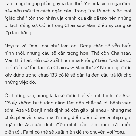
cậu là người góp phần gây ra tận thế. Yoshida vì lo ngại điều
này nên mới tìm cách ngăn cản. Trong Fire Punch, việc một
"giáo phái" tôn thờ nhân vật chính quá đà đã tạo nên những
bi kịch đáng sợ. Có lẽ trong Chainsaw Man, điều ấy cũng sẽ
lặp lại chăng.
Nayuta và Denji coi như tạm ổn. Denji chắc sẽ vẫn biến
hình thôi, nhưng cậu sẽ cẩn trọng hơn. Thế còn Chainsaw
Man thứ hai? Hắn có xuất hiện nữa không? Liệu Yoshida có
biết đến sự tồn tại của Chainsaw Man thứ 2? Những gì được
xây dựng trong chap 133 có lẽ sẽ dẫn ta đến câu trả lời cho
những việc đó.
Ở chương sau, mong là ta sẽ được biết về tình hình của Asa.
Cô ấy không bị thương nặng lắm nên chắc sẽ rời bệnh viện
sớm. Asa và Denji nhất định sẽ còn gặp lại nhau - nhưng mà
chắc phải vài chap nữa. Những diễn biến tới sẽ là nhịp nghỉ
ngắn để Asa xác định điều mình cần làm trong các diễn
biến tới. Fami có thể sẽ xuất hiện để trò chuyện với Yoru.