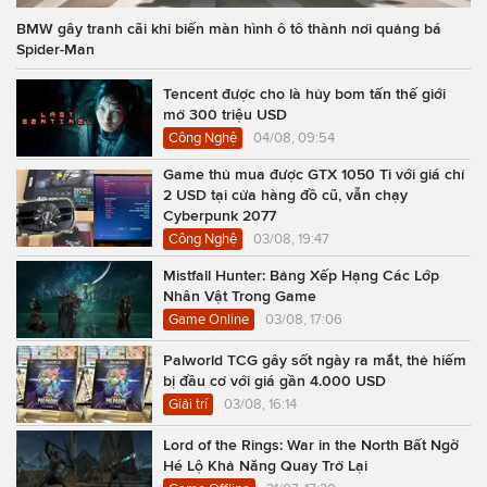
BMW gây tranh cãi khi biến màn hình ô tô thành nơi quảng bá
Spider-Man
Tencent được cho là hủy bom tấn thế giới
mở 300 triệu USD
Công Nghệ
04/08, 09:54
Game thủ mua được GTX 1050 Ti với giá chỉ
2 USD tại cửa hàng đồ cũ, vẫn chạy
Cyberpunk 2077
Công Nghệ
03/08, 19:47
Mistfall Hunter: Bảng Xếp Hạng Các Lớp
Nhân Vật Trong Game
Game Online
03/08, 17:06
Palworld TCG gây sốt ngày ra mắt, thẻ hiếm
bị đầu cơ với giá gần 4.000 USD
Giải trí
03/08, 16:14
Lord of the Rings: War in the North Bất Ngờ
Hé Lộ Khả Năng Quay Trở Lại