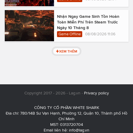
Nhận Ngay Game Sinh Tồn Hoàn
Toàn Miễn Phí Trên Steam Trước
Ngày 10 Tháng 8
Game Offline
08/08/2026 11:06
XEM THÊM
Copyright 2017 - 2026 - Lag.vn -
Privacy policy
CÔNG TY CỔ PHẦN WHITE SHARK
Địa chỉ: 780/14B Sư Vạn Hạnh, Phường 12, Quận 10, Thành phố Hồ
Chí Minh
MST: 0313720704
Email liên hệ:
info@lag.vn