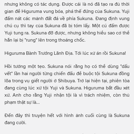
nhưng không có tác dụng. Được cái là nó đã tạo ra đủ thời
gian để Higuruma vung bóa, phá thế đứng của Sukuna. Yuji
đấm nát các mảnh đất đá về phía Sukuna. Đang định vung
chú cụ thì tay của Sukuna đã bị tóm lấy. Một cú đấm được
Yuji tung ra. Sukuna đỡ được, nhưng không hiểu sao cơ thể
hắn lại bị "rung" lên trong thoáng chốc.
Higuruma Bành Trướng Lãnh Địa. Tới lúc xử án rồi Sukuna!
Hồi tưởng một tẹo. Sukuna nói rằng họ có thể dùng "dấu
vết" lần hai người từng chiến đấu để buộc tội Sukuna đồng
lõa trong vụ giết người ở Shibuya. Trở lại hiện tại, phiên tòa
đang cùng lúc xử tội Yuji và Sukuna. Higuruma bắt đầu xét
xử. Anh cho rằng Yuji nhận tội là vì trách nhiệm, còn thủ
phạm thật sự là...
Đến đây thì truyện hết với hình ảnh cuối cùng là Sukuna
đang cười.