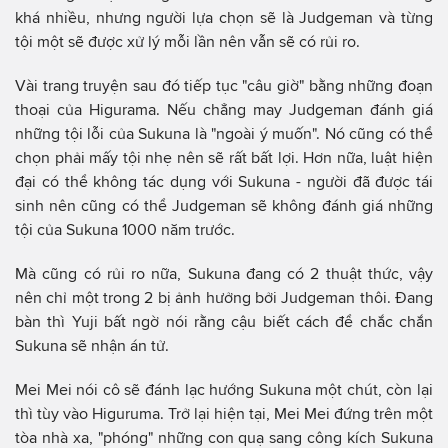
khá nhiều, nhưng người lựa chọn sẽ là Judgeman và từng
tội một sẽ được xử lý mỗi lần nên vẫn sẽ có rủi ro.
Vài trang truyện sau đó tiếp tục "câu giờ" bằng những đoạn
thoại của Higurama. Nếu chẳng may Judgeman đánh giá
những tội lỗi của Sukuna là "ngoài ý muốn". Nó cũng có thể
chọn phải mấy tội nhẹ nên sẽ rất bất lợi. Hơn nữa, luật hiện
đại có thể không tác dụng với Sukuna - người đã được tái
sinh nên cũng có thể Judgeman sẽ không đánh giá những
tội của Sukuna 1000 năm trước.
Mà cũng có rủi ro nữa, Sukuna đang có 2 thuật thức, vậy
nên chỉ một trong 2 bị ảnh hưởng bởi Judgeman thôi. Đang
bàn thì Yuji bất ngờ nói rằng cậu biết cách để chắc chắn
Sukuna sẽ nhận án tử.
Mei Mei nói cô sẽ đánh lạc hướng Sukuna một chút, còn lại
thì tùy vào Higuruma. Trở lại hiện tại, Mei Mei đứng trên một
tòa nhà xa, "phóng" những con quạ sang công kích Sukuna