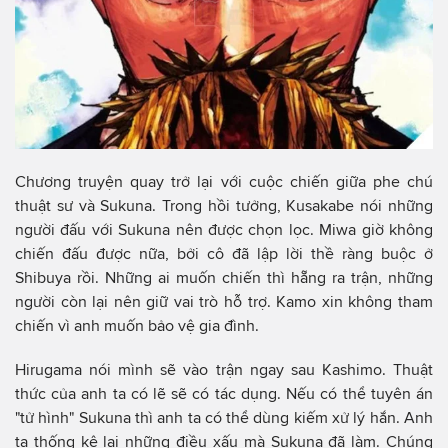
Chương truyện quay trở lại với cuộc chiến giữa phe chú
thuật sư và Sukuna. Trong hồi tưởng, Kusakabe nói những
người đấu với Sukuna nên được chọn lọc. Miwa giờ không
chiến đấu được nữa, bởi cô đã lập lời thề ràng buộc ở
Shibuya rồi. Những ai muốn chiến thì hẵng ra trận, những
người còn lại nên giữ vai trò hỗ trợ. Kamo xin không tham
chiến vì anh muốn bảo vệ gia đình.
Hirugama nói mình sẽ vào trận ngay sau Kashimo. Thuật
thức của anh ta có lẽ sẽ có tác dụng. Nếu có thể tuyên án
"tử hình" Sukuna thì anh ta có thể dùng kiếm xử lý hắn. Anh
ta thống kê lại những điều xấu mà Sukuna đã làm. Chúng