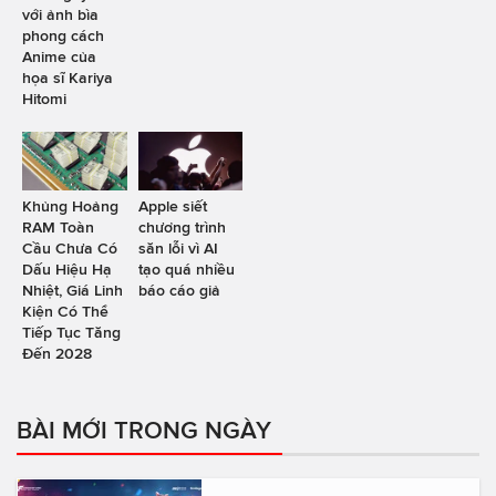
với ảnh bìa
phong cách
Anime của
họa sĩ Kariya
Hitomi
Khủng Hoảng
Apple siết
RAM Toàn
chương trình
Cầu Chưa Có
săn lỗi vì AI
Dấu Hiệu Hạ
tạo quá nhiều
Nhiệt, Giá Linh
báo cáo giả
Kiện Có Thể
Tiếp Tục Tăng
Đến 2028
BÀI MỚI TRONG NGÀY