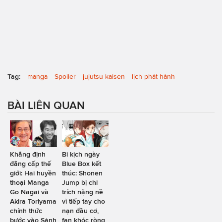
Tag:
manga
Spoiler
jujutsu kaisen
lịch phát hành
BÀI LIÊN QUAN
Khẳng định
Bi kịch ngày
đẳng cấp thế
Blue Box kết
giới: Hai huyền
thúc: Shonen
thoại Manga
Jump bị chỉ
Go Nagai và
trích nặng nề
Akira Toriyama
vì tiếp tay cho
chính thức
nạn đầu cơ,
bước vào Sảnh
fan khóc ròng