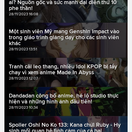
ai? Nguồn gốc và sức mạnh đại diện thứ 10
phe thần!
28/11/2023 16:08
Một sinh viên Mỹ mang Genshin Impact vào
trong giáo trình giảng dạy cho các sinh viên
khác
28/11/2023 13:51
Tranh cãi leo thang, nhiều idol KPOP bị tẩy
chay vì xem anime Made In Abyss
28/11/2023 12:07
Dandadan công bố anime, hé lộ studio thực
hiện và những hình ảnh đầu tiên!
28/11/2023 10:34
Spoiler Oshi No Ko 133: Kana chửi Ruby - Hy
sinh mối quan hệ tình cảm của cả hai