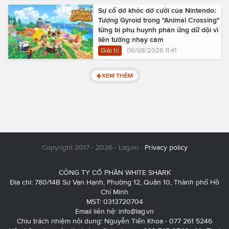
Sự cố dở khóc dở cười của Nintendo:
Tượng Gyroid trong "Animal Crossing"
từng bị phụ huynh phản ứng dữ dội vì
liên tưởng nhạy cảm
Giải trí
06/08/2026 11:41
XEM THÊM
Copyright 2017 - 2026 - Lag.vn -
Privacy policy
CÔNG TY CỔ PHẦN WHITE SHARK
Địa chỉ: 780/14B Sư Vạn Hạnh, Phường 12, Quận 10, Thành phố Hồ
Chí Minh
MST: 0313720704
Email liên hệ:
info@lag.vn
Chịu trách nhiệm nội dung: Nguyễn Tiến Khoa - 077 261 5246