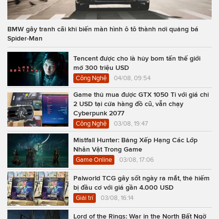
BMW gây tranh cãi khi biến màn hình ô tô thành nơi quảng bá
Spider-Man
Tencent được cho là hủy bom tấn thế giới
mở 300 triệu USD
Công Nghệ
04/08, 09:54
Game thủ mua được GTX 1050 Ti với giá chỉ
2 USD tại cửa hàng đồ cũ, vẫn chạy
Cyberpunk 2077
Công Nghệ
03/08, 19:47
Mistfall Hunter: Bảng Xếp Hạng Các Lớp
Nhân Vật Trong Game
Game Online
03/08, 17:06
Palworld TCG gây sốt ngày ra mắt, thẻ hiếm
bị đầu cơ với giá gần 4.000 USD
Giải trí
03/08, 16:14
Lord of the Rings: War in the North Bất Ngờ