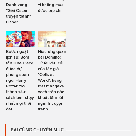
Danh vọng
vì không mua
"Giải Oscar
được tạp chí
truyện tranh"
Eisner
Bước ngoặt
Hiệu ứng quân
lịch sử: Bom
bài Domino:
tấn One Piece
Từ lời kêu cứu
được dự
của tác giả
phóng soán
"Cells at
ngôi Harry
Work!", hàng
Potter, trở
loạt mangaka
thành sê-ri
vạch trần góc
sách bán chạy
khuất tăm tối
nhất mọi thời
ngành truyện
đại
tranh
BÀI CÙNG CHUYÊN MỤC