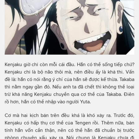
Kenjaku giờ chỉ còn mỗi cái đầu. Hắn có thể sống tiếp chứ?
Kenjaku chỉ là bộ não thôi mà, nên điều ấy là khả thi. Vấn
đề là: hắn có nói rằng ý chí của hắn sẽ được kế thừa. Takaba
thì nằm ngay gần đó. Nếu anh ta đã chết thì không thể loại
trừ khả năng Kenjaku chuyển qua cơ thể của Takaba. Điên
rồ hơn, hắn có thể nhập vào người Yuta.
Cơ mà hai kịch bản trên đều khá là khó xảy ra. Trước đó,
Kenjaku có hấp thụ cơ thể của Tengen rồi. Thêm nữa, bản
tính hắn vốn cẩn thận, nên có thể hắn đã chuẩn bị trước
phòng chuyện xấu xảy ra. Nói chung là Kenjaku chưa đi