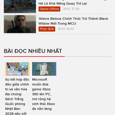
Hé Lộ Khả Năng Quay Trở Lại
Game Offline
31/07, 17:30
Yelena Belova Chính Thức Trở Thành Black
Widow Mới Trong MCU
Phim Ảnh
31/07, 16:47
BÀI ĐỌC NHIỀU NHẤT
Sự kết hợp độc
Microsoft
đáo giữa chính
muốn đưa
trị và văn hóa
game Xbox
đại chúng:
360 lên PC,
Sách Trắng
mở rộng hệ
Quốc phòng
sinh thái Xbox
Nhật Bản
đa nền tảng
2026 gây sốt