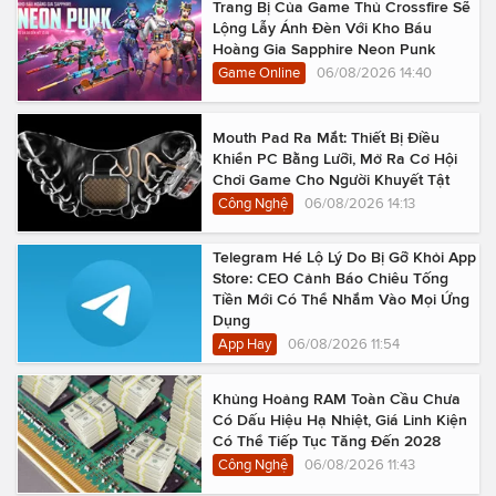
Trang Bị Của Game Thủ Crossfire Sẽ
Lộng Lẫy Ánh Đèn Với Kho Báu
Hoàng Gia Sapphire Neon Punk
Game Online
06/08/2026 14:40
Mouth Pad Ra Mắt: Thiết Bị Điều
Khiển PC Bằng Lưỡi, Mở Ra Cơ Hội
Chơi Game Cho Người Khuyết Tật
Công Nghệ
06/08/2026 14:13
Telegram Hé Lộ Lý Do Bị Gỡ Khỏi App
Store: CEO Cảnh Báo Chiêu Tống
Tiền Mới Có Thể Nhắm Vào Mọi Ứng
Dụng
App Hay
06/08/2026 11:54
Khủng Hoảng RAM Toàn Cầu Chưa
Có Dấu Hiệu Hạ Nhiệt, Giá Linh Kiện
Có Thể Tiếp Tục Tăng Đến 2028
Công Nghệ
06/08/2026 11:43