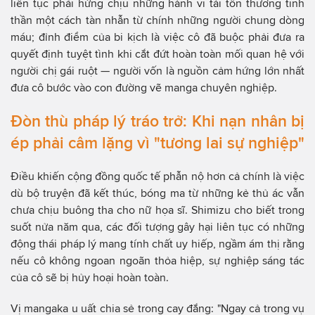
liên tục phải hứng chịu những hành vi tái tổn thương tinh
thần một cách tàn nhẫn từ chính những người chung dòng
máu; đỉnh điểm của bi kịch là việc cô đã buộc phải đưa ra
quyết định tuyệt tình khi cắt đứt hoàn toàn mối quan hệ với
người chị gái ruột — người vốn là nguồn cảm hứng lớn nhất
đưa cô bước vào con đường vẽ manga chuyên nghiệp.
Đòn thù pháp lý tráo trở: Khi nạn nhân bị
ép phải câm lặng vì "tương lai sự nghiệp"
Điều khiến cộng đồng quốc tế phẫn nộ hơn cả chính là việc
dù bộ truyện đã kết thúc, bóng ma từ những kẻ thủ ác vẫn
chưa chịu buông tha cho nữ họa sĩ. Shimizu cho biết trong
suốt nửa năm qua, các đối tượng gây hại liên tục có những
động thái pháp lý mang tính chất uy hiếp, ngầm ám thị rằng
nếu cô không ngoan ngoãn thỏa hiệp, sự nghiệp sáng tác
của cô sẽ bị hủy hoại hoàn toàn.
Vị mangaka u uất chia sẻ trong cay đắng: "Ngay cả trong vụ