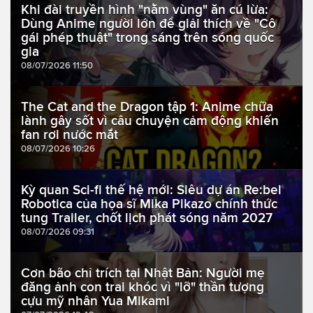
Khi đài truyền hình "nằm vùng" ăn cú lừa:
Dùng Anime người lớn để giải thích về "Cô
gái phép thuật" trong sáng trên sóng quốc
gia
08/07/2026 11:50
The Cat and the Dragon tập 1: Anime chữa
lành gây sốt vì câu chuyện cảm động khiến
fan rơi nước mắt
08/07/2026 10:26
Kỳ quan Sci-fi thế hệ mới: Siêu dự án Re:bel
Robotica của họa sĩ Mika Pikazo chính thức
tung Trailer, chốt lịch phát sóng năm 2027
08/07/2026 09:31
Cơn bão chỉ trích tại Nhật Bản: Người mẹ
đăng ảnh con trai khóc vì "lỡ" thần tượng
cựu mỹ nhân Yua Mikami