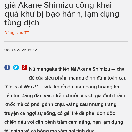
giả Akane Shimizu công khai
quá khứ bị bạo hành, lạm dụng
tùng dịch
Dũng Nhỏ TT
08/07/2026 19:32
Nữ mangaka thiên tài Akane Shimizu — cha
đẻ của siêu phẩm manga đình đám toàn cầu
"Cells at Work!" — vừa khiến dư luận bàng hoàng khi
liên tục đăng đàn vạch trần chuỗi bi kịch gia đình thảm
khốc mà cô phải gánh chịu. Đằng sau những trang
truyện ca ngợi sự sống, cô gái trẻ đã phải đơn độc
chiến đấu với căn bệnh trầm cảm nặng, nạn lạm dụng
tài chính và cả bóng ma xâm hại tình dục.