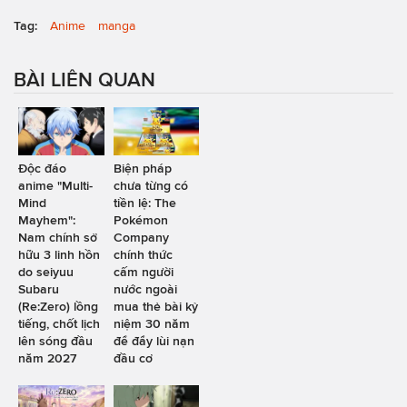
Tag:
Anime
manga
BÀI LIÊN QUAN
Độc đáo
Biện pháp
anime "Multi-
chưa từng có
Mind
tiền lệ: The
Mayhem":
Pokémon
Nam chính sở
Company
hữu 3 linh hồn
chính thức
do seiyuu
cấm người
Subaru
nước ngoài
(Re:Zero) lồng
mua thẻ bài kỷ
tiếng, chốt lịch
niệm 30 năm
lên sóng đầu
để đẩy lùi nạn
năm 2027
đầu cơ