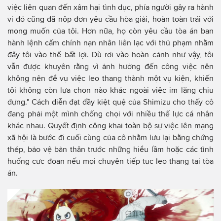
việc liên quan đến xâm hại tình dục, phía người gây ra hành
vi đó cũng đã nộp đơn yêu cầu hòa giải, hoàn toàn trái với
mong muốn của tôi. Hơn nữa, họ còn yêu cầu tòa án ban
hành lệnh cấm chính nạn nhân liên lạc với thủ phạm nhằm
đẩy tôi vào thế bất lợi. Dù rơi vào hoàn cảnh như vậy, tôi
vẫn được khuyên rằng vì ảnh hưởng đến công việc nên
không nên để vụ việc leo thang thành một vụ kiện, khiến
tôi không còn lựa chọn nào khác ngoài việc im lặng chịu
đựng." Cách diễn đạt đầy kiệt quệ của Shimizu cho thấy cô
đang phải một mình chống chọi với nhiều thế lực cá nhân
khác nhau. Quyết định công khai toàn bộ sự việc lên mạng
xã hội là bước đi cuối cùng của cô nhằm lưu lại bằng chứng
thép, bảo vệ bản thân trước những hiểu lầm hoặc các tình
huống cực đoan nếu mọi chuyện tiếp tục leo thang tại tòa
án.