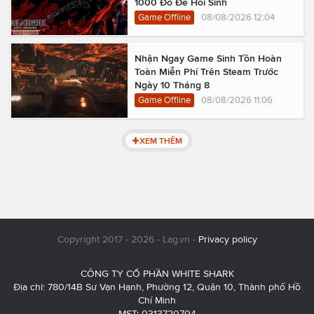
1000 Đô Để Hồi Sinh
Game Offline
08/08/2026 12:04
Nhận Ngay Game Sinh Tồn Hoàn
Toàn Miễn Phí Trên Steam Trước
Ngày 10 Tháng 8
Game Offline
08/08/2026 11:06
XEM THÊM
Copyright 2017 - 2026 - Lag.vn -
Privacy policy
CÔNG TY CỔ PHẦN WHITE SHARK
Địa chỉ: 780/14B Sư Vạn Hạnh, Phường 12, Quận 10, Thành phố Hồ
Chí Minh
MST: 0313720704