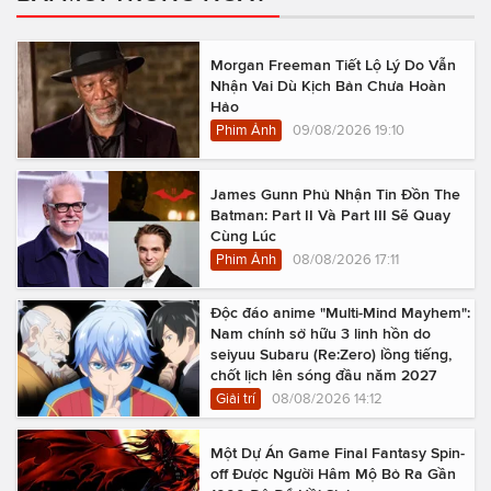
Morgan Freeman Tiết Lộ Lý Do Vẫn
Nhận Vai Dù Kịch Bản Chưa Hoàn
Hảo
Phim Ảnh
09/08/2026 19:10
James Gunn Phủ Nhận Tin Đồn The
Batman: Part II Và Part III Sẽ Quay
Cùng Lúc
Phim Ảnh
08/08/2026 17:11
Độc đáo anime "Multi-Mind Mayhem":
Nam chính sở hữu 3 linh hồn do
seiyuu Subaru (Re:Zero) lồng tiếng,
chốt lịch lên sóng đầu năm 2027
Giải trí
08/08/2026 14:12
Một Dự Án Game Final Fantasy Spin-
off Được Người Hâm Mộ Bỏ Ra Gần