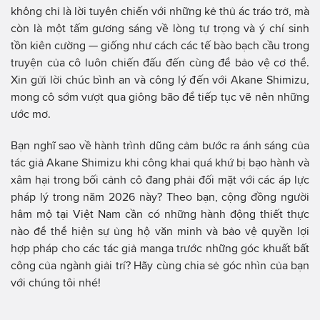
không chỉ là lời tuyên chiến với những kẻ thủ ác tráo trở, mà
còn là một tấm gương sáng về lòng tự trọng và ý chí sinh
tồn kiên cường — giống như cách các tế bào bạch cầu trong
truyện của cô luôn chiến đấu đến cùng để bảo vệ cơ thể.
Xin gửi lời chúc bình an và công lý đến với Akane Shimizu,
mong cô sớm vượt qua giông bão để tiếp tục vẽ nên những
ước mơ.
Bạn nghĩ sao về hành trình dũng cảm bước ra ánh sáng của
tác giả Akane Shimizu khi công khai quá khứ bị bạo hành và
xâm hại trong bối cảnh cô đang phải đối mặt với các áp lực
pháp lý trong năm 2026 này? Theo bạn, cộng đồng người
hâm mộ tại Việt Nam cần có những hành động thiết thực
nào để thể hiện sự ủng hộ văn minh và bảo vệ quyền lợi
hợp pháp cho các tác giả manga trước những góc khuất bất
công của ngành giải trí? Hãy cùng chia sẻ góc nhìn của bạn
với chúng tôi nhé!