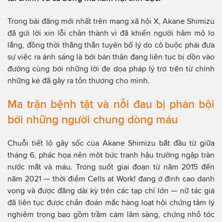
Trong bài đăng mới nhất trên mạng xã hội X, Akane Shimizu
đã gửi lời xin lỗi chân thành vì đã khiến người hâm mộ lo
lắng, đồng thời thẳng thắn tuyên bố lý do cô buộc phải đưa
sự việc ra ánh sáng là bởi bản thân đang liên tục bị dồn vào
đường cùng bởi những lời đe dọa pháp lý trơ trẽn từ chính
những kẻ đã gây ra tổn thương cho mình.
Ma trận bệnh tật và nỗi đau bị phản bội
bởi những người chung dòng máu
Chuỗi tiết lộ gây sốc của Akane Shimizu bắt đầu từ giữa
tháng 6, phác họa nên một bức tranh hậu trường ngập tràn
nước mắt và máu. Trong suốt giai đoạn từ năm 2015 đến
năm 2021 — thời điểm Cells at Work! đang ở đỉnh cao danh
vọng và được đăng dài kỳ trên các tạp chí lớn — nữ tác giả
đã liên tục được chẩn đoán mắc hàng loạt hội chứng tâm lý
nghiêm trọng bao gồm trầm cảm lâm sàng, chứng nhổ tóc