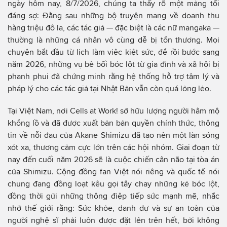
ngày hôm nay, 8/7/2026, chúng ta thấy rõ một mảng tối
đáng sợ: Đằng sau những bộ truyện mang về doanh thu
hàng triệu đô la, các tác giả — đặc biệt là các nữ mangaka —
thường là những cá nhân vô cùng dễ bị tổn thương. Mọi
chuyện bắt đầu từ lịch làm việc kiệt sức, để rồi bước sang
năm 2026, những vụ bê bối bóc lột từ gia đình và xã hội bị
phanh phui đã chứng minh rằng hệ thống hỗ trợ tâm lý và
pháp lý cho các tác giả tại Nhật Bản vẫn còn quá lỏng lẻo.
Tại Việt Nam, nơi Cells at Work! sở hữu lượng người hâm mộ
khổng lồ và đã được xuất bản bản quyền chính thức, thông
tin về nỗi đau của Akane Shimizu đã tạo nên một làn sóng
xót xa, thương cảm cực lớn trên các hội nhóm. Giai đoạn từ
nay đến cuối năm 2026 sẽ là cuộc chiến cân não tại tòa án
của Shimizu. Cộng đồng fan Việt nói riêng và quốc tế nói
chung đang đồng loạt kêu gọi tẩy chay những kẻ bóc lột,
đồng thời gửi những thông điệp tiếp sức mạnh mẽ, nhắc
nhở thế giới rằng: Sức khỏe, danh dự và sự an toàn của
người nghệ sĩ phải luôn được đặt lên trên hết, bởi không