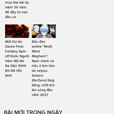
mua thẻ bài kỷ
niệm 30 năm
để đẩy lùi nạn
đầu cơ
Một Dự Án
Độc đáo
Game Final
anime "Multi-
Fantasy Spin-
Mind
off Được Người
Mayhem":
Hâm Mộ Bỏ
Nam chính sở
Ra Gần 1000
hữu 3 linh hồn
Đô Để Hồi
do seiyuu
Sinh
Subaru
(Re:Zero) lồng
tiếng, chốt lịch
lên sóng đầu
năm 2027
BÀI MỚI TRONG NGÀY