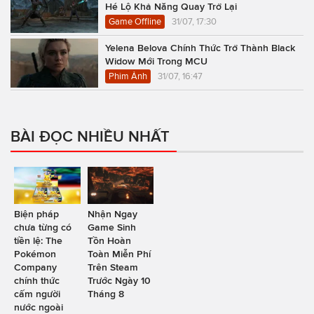
Hé Lộ Khả Năng Quay Trở Lại
Game Offline
31/07, 17:30
Yelena Belova Chính Thức Trở Thành Black
Widow Mới Trong MCU
Phim Ảnh
31/07, 16:47
BÀI ĐỌC NHIỀU NHẤT
Biện pháp
Nhận Ngay
chưa từng có
Game Sinh
tiền lệ: The
Tồn Hoàn
Pokémon
Toàn Miễn Phí
Company
Trên Steam
chính thức
Trước Ngày 10
cấm người
Tháng 8
nước ngoài