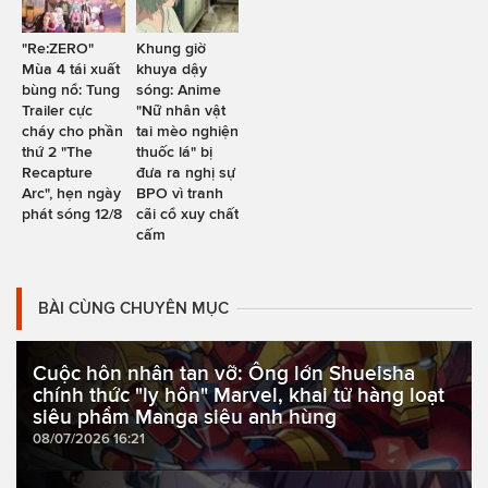
"Re:ZERO"
Khung giờ
Mùa 4 tái xuất
khuya dậy
bùng nổ: Tung
sóng: Anime
Trailer cực
"Nữ nhân vật
cháy cho phần
tai mèo nghiện
thứ 2 "The
thuốc lá" bị
Recapture
đưa ra nghị sự
Arc", hẹn ngày
BPO vì tranh
phát sóng 12/8
cãi cổ xuy chất
cấm
BÀI CÙNG CHUYÊN MỤC
Cuộc hôn nhân tan vỡ: Ông lớn Shueisha
chính thức "ly hôn" Marvel, khai tử hàng loạt
siêu phẩm Manga siêu anh hùng
08/07/2026 16:21