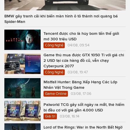
BMW gây tranh cãi khi biến màn hình ô tô thành nơi quảng bá
Spider-Man
Tencent được cho là hủy bom tấn thế giới
mở 300 triệu USD
Công Nghệ
04/08, 09:54
Game thủ mua được GTX 1050 Ti với giá chỉ
2 USD tại cửa hàng đồ cũ, vẫn chạy
Cyberpunk 2077
Công Nghệ
03/08, 19:47
Mistfall Hunter: Bảng Xếp Hạng Các Lớp
Nhân Vật Trong Game
Game Online
03/08, 17:06
Palworld TCG gây sốt ngày ra mắt, thẻ hiếm
bị đầu cơ với giá gần 4.000 USD
Giải trí
03/08, 16:14
Lord of the Rings: War in the North Bất Ngờ