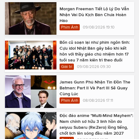
Morgan Freeman Tiết Lộ Lý Do Vẫn
Nhận Vai Dù Kịch Bản Chưa Hoàn
Hảo
Phim Ảnh
09/08/2026 19:10
Bổn cũ soạn lại như phim ngôn tình:
Cựu idol Nhật Bản gây bão khi kết
hôn với thầy giáo chủ nhiệm hơn 17
tuổi sau 7 năm kiên trì theo đuổi
Giải trí
09/08/2026 09:30
James Gunn Phủ Nhận Tin Đồn The
Batman: Part II Và Part III Sẽ Quay
Cùng Lúc
Phim Ảnh
08/08/2026 17:11
Độc đáo anime "Multi-Mind Mayhem":
Nam chính sở hữu 3 linh hồn do
seiyuu Subaru (Re:Zero) lồng tiếng,
chốt lịch lên sóng đầu năm 2027