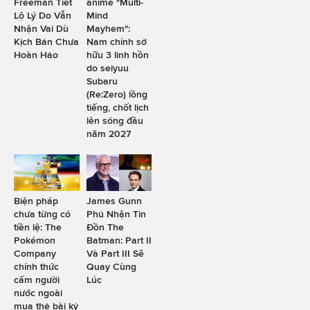
Freeman Tiết
anime "Multi-
Lộ Lý Do Vẫn
Mind
Nhận Vai Dù
Mayhem":
Kịch Bản Chưa
Nam chính sở
Hoàn Hảo
hữu 3 linh hồn
do seiyuu
Subaru
(Re:Zero) lồng
tiếng, chốt lịch
lên sóng đầu
năm 2027
Biện pháp
James Gunn
chưa từng có
Phủ Nhận Tin
tiền lệ: The
Đồn The
Pokémon
Batman: Part II
Company
Và Part III Sẽ
chính thức
Quay Cùng
cấm người
Lúc
nước ngoài
mua thẻ bài kỷ