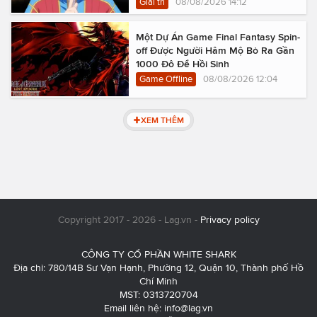
Giải trí
08/08/2026 14:12
Một Dự Án Game Final Fantasy Spin-
off Được Người Hâm Mộ Bỏ Ra Gần
1000 Đô Để Hồi Sinh
Game Offline
08/08/2026 12:04
XEM THÊM
Copyright 2017 - 2026 - Lag.vn -
Privacy policy
CÔNG TY CỔ PHẦN WHITE SHARK
Địa chỉ: 780/14B Sư Vạn Hạnh, Phường 12, Quận 10, Thành phố Hồ
Chí Minh
MST: 0313720704
Email liên hệ:
info@lag.vn