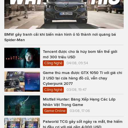
BMW gây tranh cãi khi biến màn hình ô tô thành nơi quảng bá
Spider-Man
Tencent được cho là hủy bom tấn thế giới
mở 300 triệu USD
Công Nghệ
04/08, 09:54
Game thủ mua được GTX 1050 Ti với giá chỉ
2 USD tại cửa hàng đồ cũ, vẫn chạy
Cyberpunk 2077
Công Nghệ
03/08, 19:47
Mistfall Hunter: Bảng Xếp Hạng Các Lớp
Nhân Vật Trong Game
Game Online
03/08, 17:06
Palworld TCG gây sốt ngày ra mắt, thẻ hiếm
bị đầu cơ với giá gần 4.000 USD