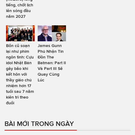
tiếng, chốt lịch
lên sóng đầu
năm 2027
Bổn cũ soạn
James Gunn
lại như phim
Phủ Nhận Tin
ngôn tình: Cựu
Đồn The
idol Nhật Bản
Batman: Part II
gây bão khi
Và Part III Sẽ
kết hôn với
Quay Cùng
thầy giáo chủ
Lúc
nhiệm hơn 17
tuổi sau 7 năm
kiên trì theo
đuổi
BÀI MỚI TRONG NGÀY