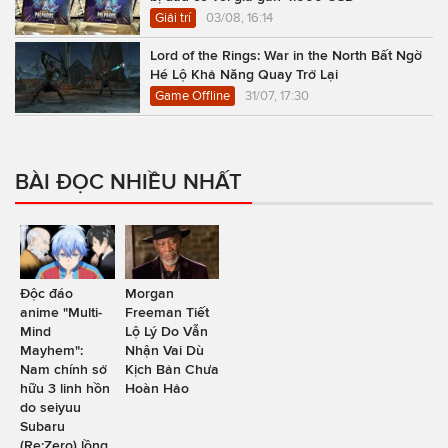
Giải trí
03/08, 16:14
Lord of the Rings: War in the North Bất Ngờ
Hé Lộ Khả Năng Quay Trở Lại
Game Offline
31/07, 17:30
BÀI ĐỌC NHIỀU NHẤT
Độc đáo
Morgan
anime "Multi-
Freeman Tiết
Mind
Lộ Lý Do Vẫn
Mayhem":
Nhận Vai Dù
Nam chính sở
Kịch Bản Chưa
hữu 3 linh hồn
Hoàn Hảo
do seiyuu
Subaru
(Re:Zero) lồng