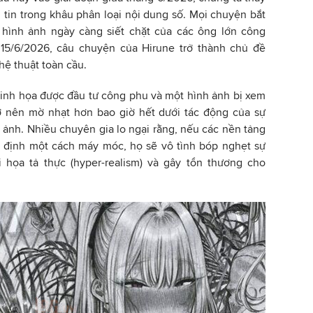
tin trong khâu phân loại nội dung số. Mọi chuyện bắt
 hình ảnh ngày càng siết chặt của các ông lớn công
15/6/2026, câu chuyện của Hirune trở thành chủ đề
hệ thuật toàn cầu.
minh họa được đầu tư công phu và một hình ảnh bị xem
rở nên mờ nhạt hơn bao giờ hết dưới tác động của sự
h ảnh. Nhiều chuyên gia lo ngại rằng, nếu các nền tảng
y định một cách máy móc, họ sẽ vô tình bóp nghẹt sự
i họa tả thực (hyper-realism) và gây tổn thương cho