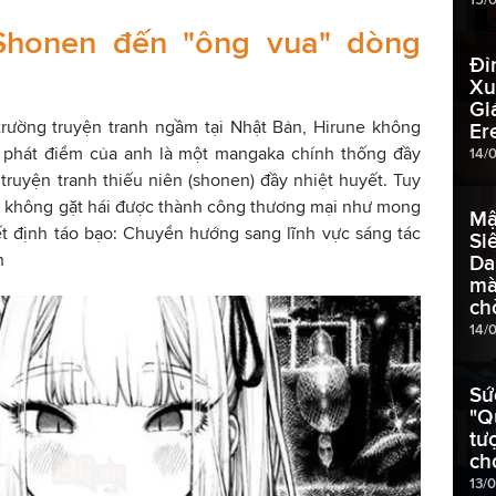
Shonen đến "ông vua" dòng
Đỉ
Xu
Gi
 trường truyện tranh ngầm tại Nhật Bản, Hirune không
Er
ất phát điểm của anh là một mangaka chính thống đầy
14/
truyện tranh thiếu niên (shonen) đầy nhiệt huyết. Tuy
ay không gặt hái được thành công thương mại như mong
Mậ
ết định táo bạo: Chuyển hướng sang lĩnh vực sáng tác
Si
ớn
Da
mà
ch
14/
Sứ
"Q
tư
ch
13/