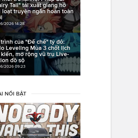
iry Tail" tái xuất giang hồ
i loạt truyện ngắn hoàn toàn
i
06/2026 14:28
 trình của "Đế chế" tỷ đô:
lo Leveling Mùa 3 chốt lịch
 kiến, mở rộng vũ trụ Live-
tion đồ sộ
06/2026 09:23
I NỔI BẬT