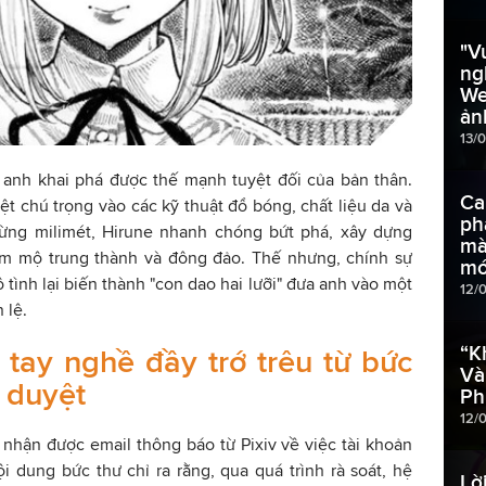
"V
ng
We
ản
13/
 anh khai phá được thế mạnh tuyệt đối của bản thân.
Ca
ệt chú trọng vào các kỹ thuật đổ bóng, chất liệu da và
phẩ
 từng milimét, Hirune nhanh chóng bứt phá, xây dựng
mà
m mộ trung thành và đông đảo. Thế nhưng, chính sự
mớ
ô tình lại biến thành "con dao hai lưỡi" đưa anh vào một
12/
 lệ.
“K
tay nghề đầy trớ trêu từ bức
Và
 duyệt
Ph
12/
nhận được email thông báo từ Pixiv về việc tài khoản
i dung bức thư chỉ ra rằng, qua quá trình rà soát, hệ
Lờ