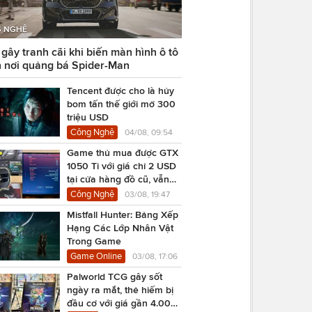
 NGHỆ
ây tranh cãi khi biến màn hình ô tô
 nơi quảng bá Spider-Man
Tencent được cho là hủy
bom tấn thế giới mở 300
triệu USD
Công Nghệ
04/08, 09:54
Game thủ mua được GTX
1050 Ti với giá chỉ 2 USD
tại cửa hàng đồ cũ, vẫn
chạy Cyberpunk 2077
Công Nghệ
03/08, 19:47
Mistfall Hunter: Bảng Xếp
Hạng Các Lớp Nhân Vật
Trong Game
Game Online
03/08, 17:06
Palworld TCG gây sốt
ngày ra mắt, thẻ hiếm bị
đầu cơ với giá gần 4.000