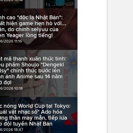
nh cao "độc lạ Nhật Bản":
ất hiện game hẹn hò với...
án, do chính seiyuu của
en Yeager lồng tiếng!
06/2026 11:16
t mã thanh xuân thức tỉnh:
êu phẩm Shoujo "Dengeki
isy" chính thức bước lên
n ảnh Anime sau 14 năm
ờ đợi
06/2026 10:18
c nóng World Cup tại Tokyo:
uái vật nhạc số" Ado hóa
ợng thần may mắn, tiếp lửa
o đội tuyển Nhật Bản
06/2026 18:47