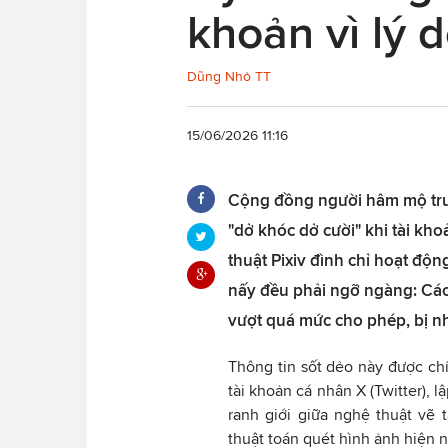
khoản vì lý 
Dũng Nhỏ TT
15/06/2026 11:16
Cộng đồng người hâm mộ tru
"dở khóc dở cười" khi tài k
thuật Pixiv đình chỉ hoạt độn
nấy đều phải ngỡ ngàng: Các 
vượt quá mức cho phép, bị nh
Thông tin sốt dẻo này được chí
tài khoản cá nhân X (Twitter), 
ranh giới giữa nghệ thuật vẽ 
thuật toán quét hình ảnh hiện n