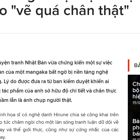
do "vẽ quá chân thật"
yện tranh Nhật Bản vừa chứng kiến một sự việc
B
hoản của một mangaka bất ngờ bị nền tảng nghệ
g. Lý do được đưa ra từ ban kiểm duyệt khiến ai
Ch
bộ
tác phẩm của anh sở hữu độ chi tiết và chân thực
hi
ầm lẫn là ảnh chụp người thật.
15/
nh họa sĩ có nghệ danh Hirune chia sẻ công khai trên
Bả
lập tức châm ngòi cho một làn sóng tranh luận dữ dội về
ph
tay và thế giới thực, cũng như sự cứng nhắc của các
bá
ay.
15/