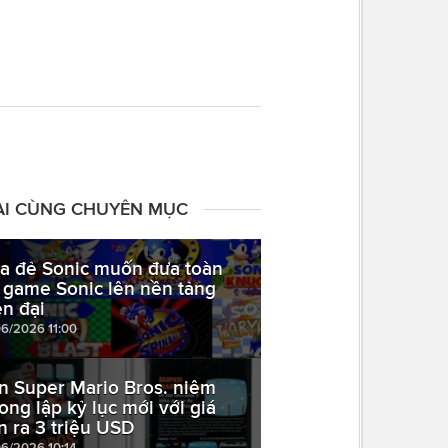
ÀI CÙNG CHUYÊN MỤC
a đẻ Sonic muốn đưa toàn
 game Sonic lên nền tảng
ện đại
06/2026 11:00
n Super Mario Bros. niêm
ong lập kỷ lục mới với giá
n ra 3 triệu USD
06/2026 10:14