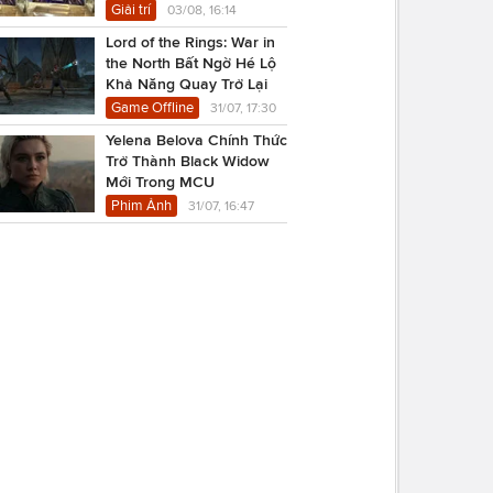
USD
Giải trí
03/08, 16:14
Lord of the Rings: War in
the North Bất Ngờ Hé Lộ
Khả Năng Quay Trở Lại
Game Offline
31/07, 17:30
Yelena Belova Chính Thức
Trở Thành Black Widow
Mới Trong MCU
Phim Ảnh
31/07, 16:47