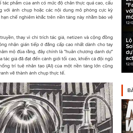
số tác phẩm của anh có mức độ chân thực quá cao, cấu
"Fa
ng với ảnh chụp hoặc các nội dung mô phỏng cực kỳ
vớ
mớ
ị hạn chế nghiêm khắc trên nền tảng này nhằm bảo vệ
12/
truyền, thay vì chỉ trích tác giả, netizen và cộng đồng
Lộ
ự công nhận gián tiếp ở đẳng cấp cao nhất dành cho tay
So
hâm mộ đùa rằng, đây chính là "huân chương danh dự"
dự
ac
tác giả đã đạt đến cảnh giới tối cao, khiến cả đội ngũ
12/
ống trí tuệ nhân tạo (AI) của một nền tảng lớn cũng
tranh vẽ thành ảnh chụp thực tế.
BÀ