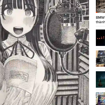
CÔNG
BMW g
thành