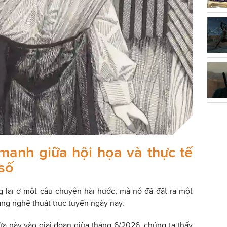
manh giữa hội họa và thực tế
số
 lại ở một câu chuyện hài hước, mà nó đã đặt ra một
ảng nghệ thuật trực tuyến ngày nay.
lửa này vào giai đoạn giữa tháng 6/2026, chúng ta thấy