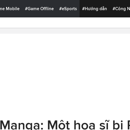
me Mobile
#Game Offline
#eSports
#Hướng dẫn
#Công 
Manga: Một họa sĩ bị P