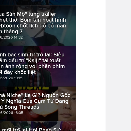
ua Săn Mộ" tung trailer
hẹt thở: Bom tấn hoạt hình
btoon chốt lịch đổ bộ màn
h tháng 7
06/2026 14:32
nh bạc sinh tử trở lại: Siêu
m đấu trí "Kaiji" tái xuất
n ảnh rộng với phần phim
i đầy khốc liệt
06/2026 19:15
há Niche” Là Gì? Nguồn Gốc
 Ý Nghĩa Của Cụm Từ Đang
ủ Sóng Threads
06/2026 16:05
i mời trở lại Hội Pháp Sư: