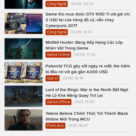
Công Nghệ
04/08, 09:54
Game thủ mua được GTX 1050 Ti với giá chỉ
2 USD tại cửa hàng đồ cũ, vẫn chạy
Cyberpunk 2077
Công Nghệ
03/08, 19:47
Mistfall Hunter: Bảng Xếp Hạng Các Lớp
Nhân Vật Trong Game
Game Online
03/08, 17:06
Palworld TCG gây sốt ngày ra mắt, thẻ hiếm
bị đầu cơ với giá gần 4.000 USD
Giải trí
03/08, 16:14
Lord of the Rings: War in the North Bất Ngờ
Hé Lộ Khả Năng Quay Trở Lại
Game Offline
31/07, 17:30
Yelena Belova Chính Thức Trở Thành Black
Widow Mới Trong MCU
Phim Ảnh
31/07, 16:47