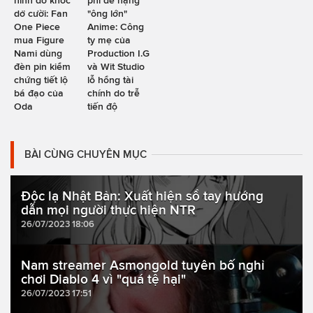
dở cười: Fan
"ông lớn"
One Piece
Anime: Công
mua Figure
ty mẹ của
Nami dùng
Production I.G
đèn pin kiểm
và Wit Studio
chứng tiết lộ
lỗ hổng tài
bá đạo của
chính do trễ
Oda
tiến độ
BÀI CÙNG CHUYÊN MỤC
Độc lạ Nhật Bản: Xuất hiện sổ tay hướng
dẫn mọi người thực hiện NTR
26/07/2023 18:06
Nam streamer Asmongold tuyên bố nghỉ
chơi Diablo 4 vì "quá tệ hại"
26/07/2023 17:51