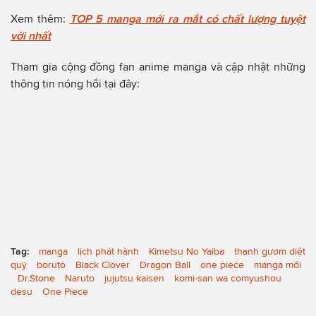
Xem thêm:
TOP 5 manga mới ra mắt có chất lượng tuyệt
vời nhất
Tham gia cộng đồng fan anime manga và cập nhật những
thông tin nóng hổi tại đây:
Tag:
manga
lịch phát hành
Kimetsu No Yaiba
thanh gươm diệt
quỷ
boruto
Black Clover
Dragon Ball
one piece
manga mới
Dr.Stone
Naruto
jujutsu kaisen
komi-san wa comyushou
desu
One Piece