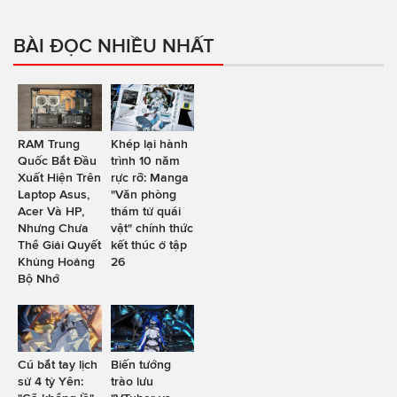
BÀI ĐỌC NHIỀU NHẤT
RAM Trung
Khép lại hành
Quốc Bắt Đầu
trình 10 năm
Xuất Hiện Trên
rực rỡ: Manga
Laptop Asus,
"Văn phòng
Acer Và HP,
thám tử quái
Nhưng Chưa
vật" chính thức
Thể Giải Quyết
kết thúc ở tập
Khủng Hoảng
26
Bộ Nhớ
Cú bắt tay lịch
Biến tướng
sử 4 tỷ Yên:
trào lưu