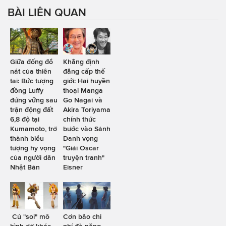
BÀI LIÊN QUAN
Giữa đống đổ
Khẳng định
nát của thiên
đẳng cấp thế
tai: Bức tượng
giới: Hai huyền
đồng Luffy
thoại Manga
đứng vững sau
Go Nagai và
trận động đất
Akira Toriyama
6,8 độ tại
chính thức
Kumamoto, trở
bước vào Sảnh
thành biểu
Danh vọng
tượng hy vọng
"Giải Oscar
của người dân
truyện tranh"
Nhật Bản
Eisner
Cú "soi" mô
Cơn bão chi
hình dở khóc
phí đè nặng