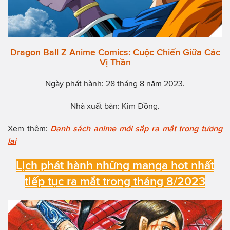
Dragon Ball Z Anime Comics: Cuộc Chiến Giữa Các
Vị Thần
Ngày phát hành: 28 tháng 8 năm 2023.
Nhà xuất bản: Kim Đồng.
Xem thêm:
Danh sách anime mới sắp ra mắt trong tương
lai
Lịch phát hành những manga hot nhất
tiếp tục ra mắt trong tháng 8/2023