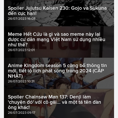
Spoiler Jujutsu Kaisen 230: Gojo và Sukuna
đến cực hạn!
26/07/2023 16:08
Meme Hết Cứu là gì và sao meme này lại
được cư dân mạng Việt Nam sử dụng nhiều
như thế?
26/07/2023 12:01
Anime Kingdom season 5 công bố thông tin
mới, tiết lộ lịch phát sóng trong 2024 (CẬP
NHẬT)
26/07/2023 10:31
Spoiler Chainsaw Man 137: Denji làm
'chuyện đó' với cô gái... và một tá tên đàn
ông khác!
26/07/2023 09:17