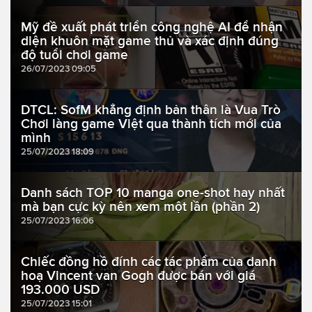
Mỹ đề xuất phát triển công nghệ AI để nhận
diện khuôn mặt game thủ và xác định đúng
độ tuổi chơi game
26/07/2023 09:05
DTCL: SofM khẳng định bản thân là Vua Trò
Chơi làng game Việt qua thành tích mới của
mình
25/07/2023 18:09
Danh sách TOP 10 manga one-shot hay nhất
mà bạn cực kỳ nên xem một lần (phần 2)
25/07/2023 16:06
Chiếc đồng hồ đính các tác phẩm của danh
hoạ Vincent van Gogh được bán với giá
193.000 USD
25/07/2023 15:01