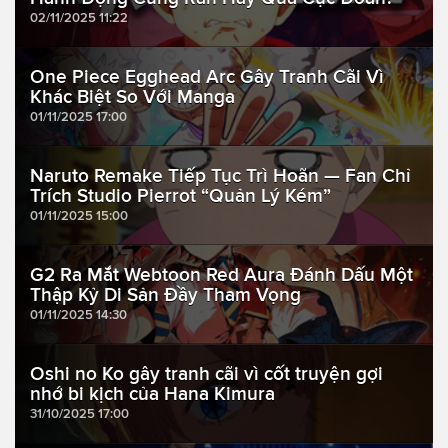
02/11/2025 11:22
One Piece Egghead Arc Gây Tranh Cãi Vì
Khác Biệt So Với Manga
01/11/2025 17:00
Naruto Remake Tiếp Tục Trì Hoãn — Fan Chỉ
Trích Studio Pierrot “Quản Lý Kém”
01/11/2025 15:00
G2 Ra Mắt Webtoon Red Aura Đánh Dấu Một
Thập Kỷ Di Sản Đầy Tham Vọng
01/11/2025 14:30
Oshi no Ko gây tranh cãi vì cốt truyện gợi
nhớ bi kịch của Hana Kimura
31/10/2025 17:00