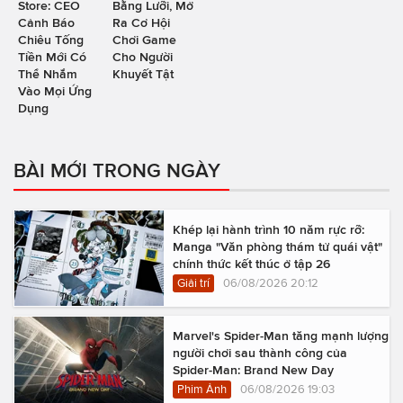
Store: CEO
Bằng Lưỡi, Mở
Cảnh Báo
Ra Cơ Hội
Chiêu Tống
Chơi Game
Tiền Mới Có
Cho Người
Thể Nhắm
Khuyết Tật
Vào Mọi Ứng
Dụng
BÀI MỚI TRONG NGÀY
Khép lại hành trình 10 năm rực rỡ:
Manga "Văn phòng thám tử quái vật"
chính thức kết thúc ở tập 26
Giải trí
06/08/2026 20:12
Marvel's Spider-Man tăng mạnh lượng
người chơi sau thành công của
Spider-Man: Brand New Day
Phim Ảnh
06/08/2026 19:03