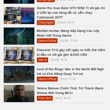
Game thủ mua được GTX 1050 Ti với giá chỉ
2 USD tại cửa hàng đồ cũ, vẫn chạy
Cyberpunk 2077
Công Nghệ
03/08, 19:47
Mistfall Hunter: Bảng Xếp Hạng Các Lớp
Nhân Vật Trong Game
Game Online
03/08, 17:06
Palworld TCG gây sốt ngày ra mắt, thẻ hiếm
bị đầu cơ với giá gần 4.000 USD
Giải trí
03/08, 16:14
Lord of the Rings: War in the North Bất Ngờ
Hé Lộ Khả Năng Quay Trở Lại
Game Offline
31/07, 17:30
Yelena Belova Chính Thức Trở Thành Black
Widow Mới Trong MCU
Phim Ảnh
31/07, 16:47