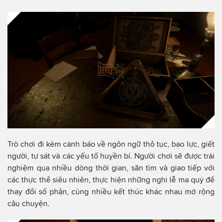
Trò chơi đi kèm cảnh báo về ngôn ngữ thô tục, bạo lực, giết
người, tự sát và các yếu tố huyền bí. Người chơi sẽ được trải
nghiệm qua nhiều dòng thời gian, săn tìm và giao tiếp với
các thực thể siêu nhiên, thực hiện những nghi lễ ma quỷ để
thay đổi số phận, cùng nhiều kết thúc khác nhau mở rộng
câu chuyện.