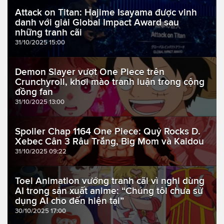
Attack on Titan: Hajime Isayama được vinh
danh với giải Global Impact Award sau
những tranh cãi
31/10/2025 15:00
Demon Slayer vượt One Piece trên
Crunchyroll, khơi mào tranh luận trong cộng
đồng fan
31/10/2025 13:00
Spoiler Chap 1164 One Piece: Quỷ Rocks D.
Xebec Cân 3 Râu Trắng, Big Mom và Kaidou
31/10/2025 09:22
Toei Animation vướng tranh cãi vì nghi dùng
AI trong sản xuất anime: “Chúng tôi chưa sử
dụng AI cho đến hiện tại”
30/10/2025 17:00