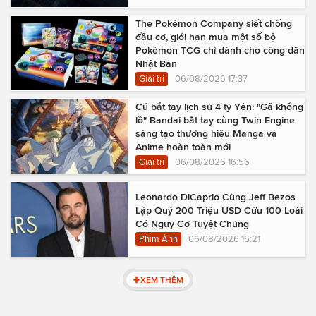
The Pokémon Company siết chống
đầu cơ, giới hạn mua một số bộ
Pokémon TCG chỉ dành cho công dân
Nhật Bản
Giải trí
06/08/2026 17:37
Cú bắt tay lịch sử 4 tỷ Yên: "Gã khổng
lồ" Bandai bắt tay cùng Twin Engine
sáng tạo thương hiệu Manga và
Anime hoàn toàn mới
Giải trí
06/08/2026 16:56
Leonardo DiCaprio Cùng Jeff Bezos
Lập Quỹ 200 Triệu USD Cứu 100 Loài
Có Nguy Cơ Tuyệt Chủng
Phim Ảnh
06/08/2026 16:21
XEM THÊM