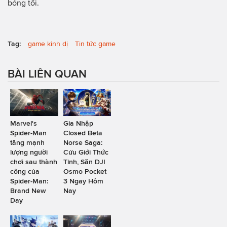
bóng tối.
Tag:
game kinh dị
Tin tức game
BÀI LIÊN QUAN
Marvel's
Gia Nhập
Spider-Man
Closed Beta
tăng mạnh
Norse Saga:
lượng người
Cửu Giới Thức
chơi sau thành
Tỉnh, Săn DJI
công của
Osmo Pocket
Spider-Man:
3 Ngay Hôm
Brand New
Nay
Day