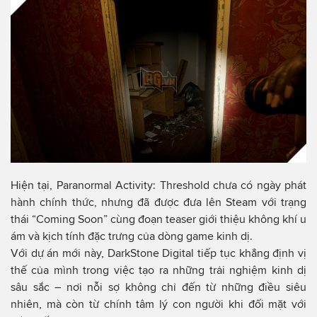
Hiện tại, Paranormal Activity: Threshold chưa có ngày phát
hành chính thức, nhưng đã được đưa lên Steam với trạng
thái “Coming Soon” cùng đoạn teaser giới thiệu không khí u
ám và kịch tính đặc trưng của dòng game kinh dị.
Với dự án mới này, DarkStone Digital tiếp tục khẳng định vị
thế của mình trong việc tạo ra những trải nghiệm kinh dị
sâu sắc – nơi nỗi sợ không chỉ đến từ những điều siêu
nhiên, mà còn từ chính tâm lý con người khi đối mặt với