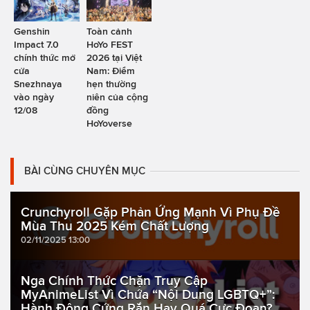
Genshin
Toàn cảnh
Impact 7.0
HoYo FEST
chính thức mở
2026 tại Việt
cửa
Nam: Điểm
Snezhnaya
hẹn thường
vào ngày
niên của cộng
12/08
đồng
HoYoverse
BÀI CÙNG CHUYÊN MỤC
Crunchyroll Gặp Phản Ứng Mạnh Vì Phụ Đề
Mùa Thu 2025 Kém Chất Lượng
02/11/2025 13:00
Nga Chính Thức Chặn Truy Cập
MyAnimeList Vì Chứa “Nội Dung LGBTQ+”:
Hành Động Cứng Rắn Hay Quá Cực Đoan?