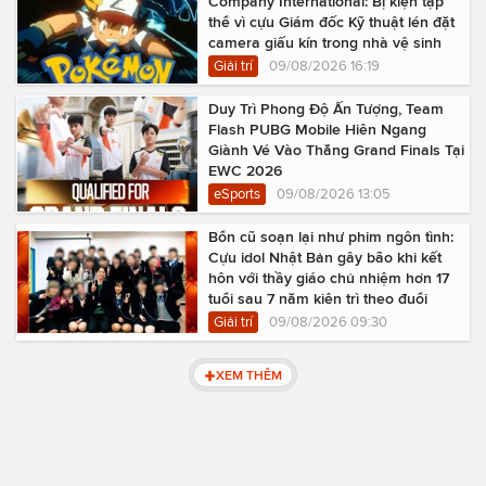
Company International: Bị kiện tập
thể vì cựu Giám đốc Kỹ thuật lén đặt
camera giấu kín trong nhà vệ sinh
Giải trí
09/08/2026 16:19
Duy Trì Phong Độ Ấn Tượng, Team
Flash PUBG Mobile Hiên Ngang
Giành Vé Vào Thẳng Grand Finals Tại
EWC 2026
eSports
09/08/2026 13:05
Bổn cũ soạn lại như phim ngôn tình:
Cựu idol Nhật Bản gây bão khi kết
hôn với thầy giáo chủ nhiệm hơn 17
tuổi sau 7 năm kiên trì theo đuổi
Giải trí
09/08/2026 09:30
XEM THÊM