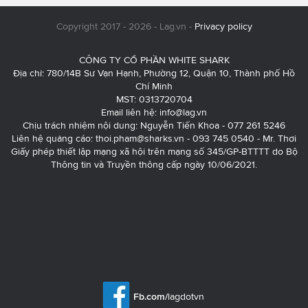
Copyright 2017 - 2026 - Lag.vn -
Privacy policy
CÔNG TY CỔ PHẦN WHITE SHARK
Địa chỉ: 780/14B Sư Vạn Hạnh, Phường 12, Quận 10, Thành phố Hồ
Chí Minh
MST: 0313720704
Email liên hệ:
info@lag.vn
Chịu trách nhiệm nội dung: Nguyễn Tiến Khoa - 077 261 5246
Liên hệ quảng cáo:
thoi.pham@sharks.vn
- 093 745 0540 - Mr. Thơi
Giấy phép thiết lập mạng xã hội trên mạng số 345/GP-BTTTT do Bộ
Thông tin và Truyền thông cấp ngày 10/06/2021.
Fb.com/
lagdotvn