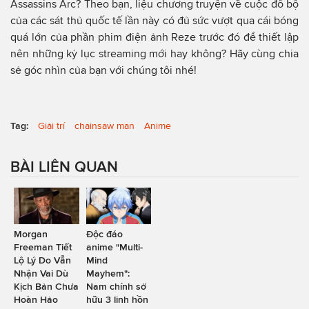
Assassins Arc? Theo bạn, liệu chương truyện về cuộc đổ bộ
của các sát thủ quốc tế lần này có đủ sức vượt qua cái bóng
quá lớn của phần phim điện ảnh Reze trước đó để thiết lập
nên những kỷ lục streaming mới hay không? Hãy cùng chia
sẻ góc nhìn của bạn với chúng tôi nhé!
Tag:
Giải trí
chainsaw man
Anime
BÀI LIÊN QUAN
Morgan
Độc đáo
Freeman Tiết
anime "Multi-
Lộ Lý Do Vẫn
Mind
Nhận Vai Dù
Mayhem":
Kịch Bản Chưa
Nam chính sở
Hoàn Hảo
hữu 3 linh hồn