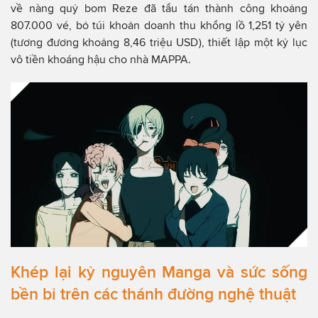
về nàng quỷ bom Reze đã tẩu tán thành công khoảng
807.000 vé, bỏ túi khoản doanh thu khổng lồ 1,251 tỷ yên
(tương đương khoảng 8,46 triệu USD), thiết lập một kỷ lục
vô tiền khoáng hậu cho nhà MAPPA.
Khép lại kỷ nguyên Manga và sức sống
bền bỉ trên các thánh đường nghệ thuật