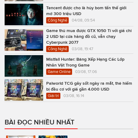
Tencent được cho là hủy bom tấn thế giới
mở 300 triệu USD
Công Nghệ
04/08, 09:54
Game thủ mua được GTX 1050 Ti với giá chỉ
2 USD tại cửa hàng đồ cũ, vẫn chạy
Cyberpunk 2077
Công Nghệ
03/08, 19:47
Mistfall Hunter: Bảng Xếp Hạng Các Lớp
Nhân Vật Trong Game
Game Online
03/08, 17:06
Palworld TCG gây sốt ngày ra mắt, thẻ hiếm
bị đầu cơ với giá gần 4.000 USD
Giải trí
03/08, 16:14
BÀI ĐỌC NHIỀU NHẤT