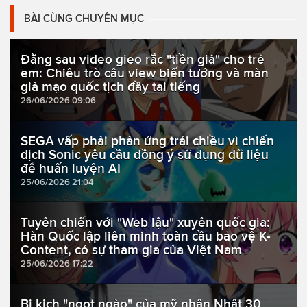
BÀI CÙNG CHUYÊN MỤC
Đằng sau video gieo rắc "tiền giả" cho trẻ
em: Chiêu trò câu view biến tướng và màn
giả mạo quốc tịch đầy tai tiếng
26/06/2026 09:06
SEGA vấp phải phản ứng trái chiều vì chiến
dịch Sonic yêu cầu đồng ý sử dụng dữ liệu
để huấn luyện AI
25/06/2026 21:04
Tuyên chiến với "Web lậu" xuyên quốc gia:
Hàn Quốc lập liên minh toàn cầu bảo vệ K-
Content, có sự tham gia của Việt Nam
25/06/2026 17:22
Bi kịch "ngọt ngào" của mỹ nhân Nhật 30