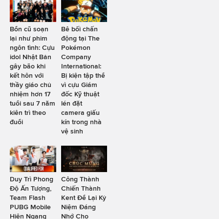
Bổn cũ soạn
Bê bối chấn
lại như phim
động tại The
ngôn tình: Cựu
Pokémon
idol Nhật Bản
Company
gây bão khi
International:
kết hôn với
Bị kiện tập thể
thầy giáo chủ
vì cựu Giám
nhiệm hơn 17
đốc Kỹ thuật
tuổi sau 7 năm
lén đặt
kiên trì theo
camera giấu
đuổi
kín trong nhà
vệ sinh
Duy Trì Phong
Công Thành
Độ Ấn Tượng,
Chiến Thành
Team Flash
Kent Để Lại Kỷ
PUBG Mobile
Niệm Đáng
Hiên Ngang
Nhớ Cho