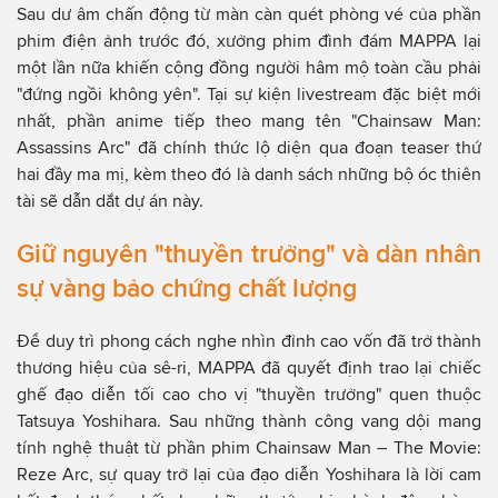
Sau dư âm chấn động từ màn càn quét phòng vé của phần
phim điện ảnh trước đó, xưởng phim đình đám MAPPA lại
một lần nữa khiến cộng đồng người hâm mộ toàn cầu phải
"đứng ngồi không yên". Tại sự kiện livestream đặc biệt mới
nhất, phần anime tiếp theo mang tên "Chainsaw Man:
Assassins Arc" đã chính thức lộ diện qua đoạn teaser thứ
hai đầy ma mị, kèm theo đó là danh sách những bộ óc thiên
tài sẽ dẫn dắt dự án này.
Giữ nguyên "thuyền trưởng" và dàn nhân
sự vàng bảo chứng chất lượng
Để duy trì phong cách nghe nhìn đỉnh cao vốn đã trở thành
thương hiệu của sê-ri, MAPPA đã quyết định trao lại chiếc
ghế đạo diễn tối cao cho vị "thuyền trưởng" quen thuộc
Tatsuya Yoshihara. Sau những thành công vang dội mang
tính nghệ thuật từ phần phim Chainsaw Man – The Movie:
Reze Arc, sự quay trở lại của đạo diễn Yoshihara là lời cam