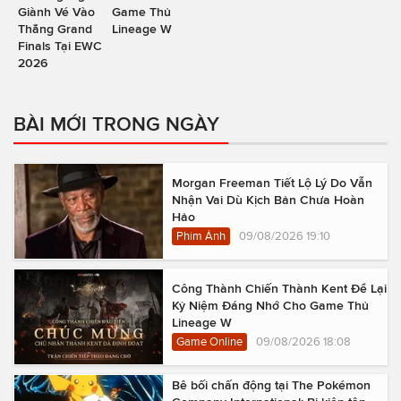
Giành Vé Vào
Game Thủ
Thẳng Grand
Lineage W
Finals Tại EWC
2026
BÀI MỚI TRONG NGÀY
Morgan Freeman Tiết Lộ Lý Do Vẫn
Nhận Vai Dù Kịch Bản Chưa Hoàn
Hảo
Phim Ảnh
09/08/2026 19:10
Công Thành Chiến Thành Kent Để Lại
Kỷ Niệm Đáng Nhớ Cho Game Thủ
Lineage W
Game Online
09/08/2026 18:08
Bê bối chấn động tại The Pokémon