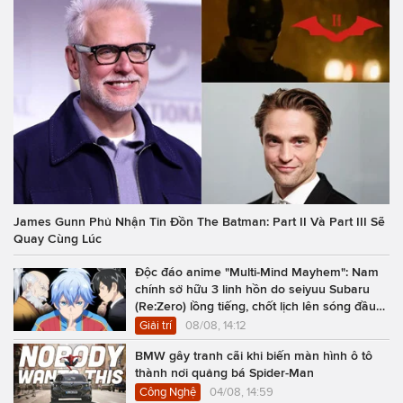
James Gunn Phủ Nhận Tin Đồn The Batman: Part II Và Part III Sẽ
Quay Cùng Lúc
Độc đáo anime "Multi-Mind Mayhem": Nam
chính sở hữu 3 linh hồn do seiyuu Subaru
(Re:Zero) lồng tiếng, chốt lịch lên sóng đầu
năm 2027
Giải trí
08/08, 14:12
BMW gây tranh cãi khi biến màn hình ô tô
thành nơi quảng bá Spider-Man
Công Nghệ
04/08, 14:59