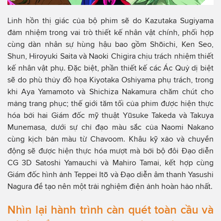
Linh hồn thị giác của bộ phim sẽ do Kazutaka Sugiyama
đảm nhiệm trong vai trò thiết kế nhân vật chính, phối hợp
cùng dàn nhân sự hùng hậu bao gồm Shōichi, Ken Seo,
Shun, Hiroyuki Saita và Naoki Chigira chịu trách nhiệm thiết
kế nhân vật phụ. Đặc biệt, phần thiết kế các Ác Quỷ dị biệt
sẽ do phù thủy đồ họa Kiyotaka Oshiyama phụ trách, trong
khi Aya Yamamoto và Shichiza Nakamura chăm chút cho
mảng trang phục; thế giới tăm tối của phim được hiện thực
hóa bởi hai Giám đốc mỹ thuật Yūsuke Takeda và Takuya
Munemasa, dưới sự chỉ đạo màu sắc của Naomi Nakano
cùng kịch bản màu từ Chavoom. Khâu kỹ xảo và chuyển
động sẽ được hiện thực hóa mượt mà bởi bộ đôi Đạo diễn
CG 3D Satoshi Yamauchi và Mahiro Tamai, kết hợp cùng
Giám đốc hình ảnh Teppei Itō và Đạo diễn âm thanh Yasushi
Nagura để tạo nên một trải nghiệm điện ảnh hoàn hảo nhất.
Nhìn lại hành trình càn quét toàn cầu và