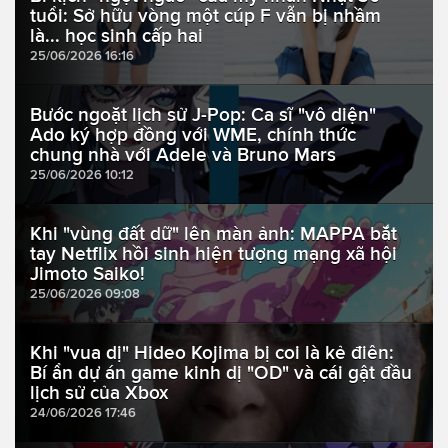
tuổi: Sở hữu vòng một cúp F vẫn bị nhầm
là... học sinh cấp hai
25/06/2026 16:16
Bước ngoặt lịch sử J-Pop: Ca sĩ "vô diện"
Ado ký hợp đồng với WME, chính thức
chung nhà với Adele và Bruno Mars
25/06/2026 10:12
Khi "vùng đất dữ" lên màn ảnh: MAPPA bắt
tay Netflix hồi sinh hiện tượng mạng xã hội
Jimoto Saiko!
25/06/2026 09:08
Khi "vua dị" Hideo Kojima bị coi là kẻ điên:
Bí ẩn dự án game kinh dị "OD" và cái gật đầu
lịch sử của Xbox
24/06/2026 17:46