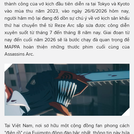
thành công của vở kịch đầu tiên diễn ra tại Tokyo và Kyoto
vào mùa thu năm 2023, vào ngày 26/6/2026 hôm nay,
người hâm mộ lại đang đổ dồn sự chú ý về vở kịch sân khấu
thứ hai chuyển thể từ Reze Arc sắp sửa được công diễn
xuyên suốt từ tháng 7 đến tháng 8 năm nay. Giai đoạn từ
nay đến cuối năm 2026 sẽ là bước chạy đà quan trọng để
MAPPA hoàn thiện những thước phim cuối cùng của
Assassins Arc.
Tại Việt Nam, nơi sở hữu một cộng đồng fan phong cách
"điên rồ" của Fujimoto đông đảo bậc nhất, thông tin này hứa