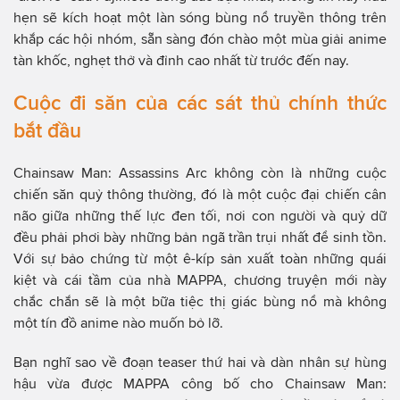
hẹn sẽ kích hoạt một làn sóng bùng nổ truyền thông trên
khắp các hội nhóm, sẵn sàng đón chào một mùa giải anime
tàn khốc, nghẹt thở và đỉnh cao nhất từ trước đến nay.
Cuộc đi săn của các sát thủ chính thức
bắt đầu
Chainsaw Man: Assassins Arc không còn là những cuộc
chiến săn quỷ thông thường, đó là một cuộc đại chiến cân
não giữa những thế lực đen tối, nơi con người và quỷ dữ
đều phải phơi bày những bản ngã trần trụi nhất để sinh tồn.
Với sự bảo chứng từ một ê-kíp sản xuất toàn những quái
kiệt và cái tầm của nhà MAPPA, chương truyện mới này
chắc chắn sẽ là một bữa tiệc thị giác bùng nổ mà không
một tín đồ anime nào muốn bỏ lỡ.
Bạn nghĩ sao về đoạn teaser thứ hai và dàn nhân sự hùng
hậu vừa được MAPPA công bố cho Chainsaw Man: