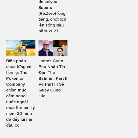
do seiyuu
Subaru
(Re:Zero) lồng
tiếng, chốt lịch
lên sóng đầu
năm 2027
Biện pháp
James Gunn
chưa từng có
Phủ Nhận Tin
tiền lệ: The
Đồn The
Pokémon
Batman: Part II
Company
Và Part III Sẽ
chính thức
Quay Cùng
cấm người
Lúc
nước ngoài
mua thẻ bài kỷ
niệm 30 năm
để đẩy lùi nạn
đầu cơ