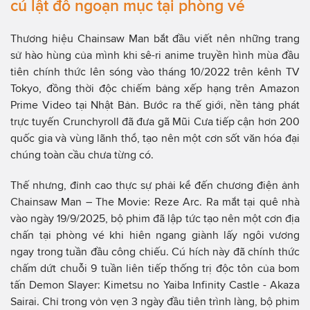
cú lật đổ ngoạn mục tại phòng vé
Thương hiệu Chainsaw Man bắt đầu viết nên những trang
sử hào hùng của mình khi sê-ri anime truyền hình mùa đầu
tiên chính thức lên sóng vào tháng 10/2022 trên kênh TV
Tokyo, đồng thời độc chiếm bảng xếp hạng trên Amazon
Prime Video tại Nhật Bản. Bước ra thế giới, nền tảng phát
trực tuyến Crunchyroll đã đưa gã Mũi Cưa tiếp cận hơn 200
quốc gia và vùng lãnh thổ, tạo nên một cơn sốt văn hóa đại
chúng toàn cầu chưa từng có.
Thế nhưng, đỉnh cao thực sự phải kể đến chương điện ảnh
Chainsaw Man – The Movie: Reze Arc. Ra mắt tại quê nhà
vào ngày 19/9/2025, bộ phim đã lập tức tạo nên một cơn địa
chấn tại phòng vé khi hiên ngang giành lấy ngôi vương
ngay trong tuần đầu công chiếu. Cú hích này đã chính thức
chấm dứt chuỗi 9 tuần liên tiếp thống trị độc tôn của bom
tấn Demon Slayer: Kimetsu no Yaiba Infinity Castle - Akaza
Sairai. Chỉ trong vỏn vẹn 3 ngày đầu tiên trình làng, bộ phim