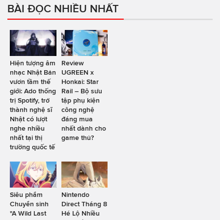
BÀI ĐỌC NHIỀU NHẤT
Hiện tượng âm
Review
nhạc Nhật Bản
UGREEN x
vươn tầm thế
Honkai: Star
giới: Ado thống
Rail – Bộ sưu
trị Spotify, trở
tập phụ kiện
thành nghệ sĩ
công nghệ
Nhật có lượt
đáng mua
nghe nhiều
nhất dành cho
nhất tại thị
game thủ?
trường quốc tế
Siêu phẩm
Nintendo
Chuyển sinh
Direct Tháng 8
"A Wild Last
Hé Lộ Nhiều