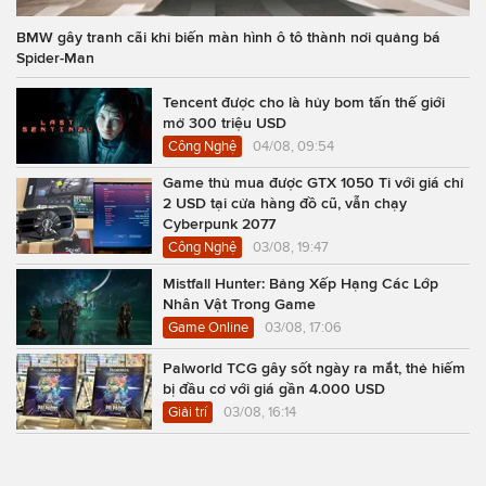
BMW gây tranh cãi khi biến màn hình ô tô thành nơi quảng bá
Spider-Man
Tencent được cho là hủy bom tấn thế giới
mở 300 triệu USD
Công Nghệ
04/08, 09:54
Game thủ mua được GTX 1050 Ti với giá chỉ
2 USD tại cửa hàng đồ cũ, vẫn chạy
Cyberpunk 2077
Công Nghệ
03/08, 19:47
Mistfall Hunter: Bảng Xếp Hạng Các Lớp
Nhân Vật Trong Game
Game Online
03/08, 17:06
Palworld TCG gây sốt ngày ra mắt, thẻ hiếm
bị đầu cơ với giá gần 4.000 USD
Giải trí
03/08, 16:14