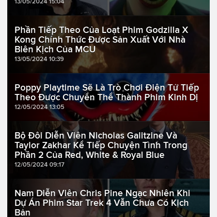
13/05/2024 15:04
Phần Tiếp Theo Của Loạt Phim Godzilla X
Kong Chính Thức Được Sản Xuất Với Nhà
Biên Kịch Của MCU
13/05/2024 10:39
Poppy Playtime Sẽ Là Trò Chơi Điện Tử Tiếp
Theo Được Chuyển Thể Thành Phim Kinh Dị
12/05/2024 13:05
Bộ Đôi Diễn Viên Nicholas Galitzine Và
Taylor Zakhar Kể Tiếp Chuyện Tình Trong
Phần 2 Của Red, White & Royal Blue
12/05/2024 09:17
Nam Diễn Viên Chris Pine Ngạc Nhiên Khi
Dự Án Phim Star Trek 4 Vẫn Chưa Có Kịch
Bản