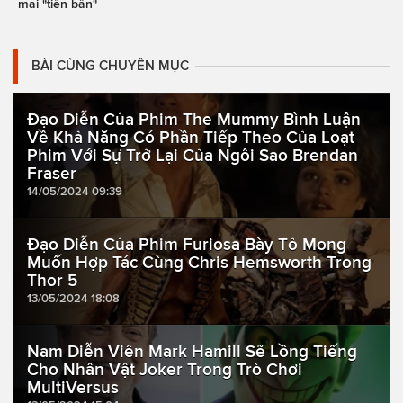
mai "tiền bẩn"
BÀI CÙNG CHUYÊN MỤC
Đạo Diễn Của Phim The Mummy Bình Luận
Về Khả Năng Có Phần Tiếp Theo Của Loạt
Phim Với Sự Trở Lại Của Ngôi Sao Brendan
Fraser
14/05/2024 09:39
Đạo Diễn Của Phim Furiosa Bày Tỏ Mong
Muốn Hợp Tác Cùng Chris Hemsworth Trong
Thor 5
13/05/2024 18:08
Nam Diễn Viên Mark Hamill Sẽ Lồng Tiếng
Cho Nhân Vật Joker Trong Trò Chơi
MultiVersus