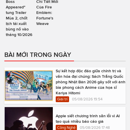
Boss
Chi Tiết Mới
Appeared"
Của Fire
tung Trailer
Emblem:
Mùa 2, chốt
Fortune's
lịch tái xuất
Weave
bùng nổ vào
tháng 10/2026
BÀI MỚI TRONG NGÀY
Sự kết hợp độc đáo giữa chính trị và
văn hóa đại chúng: Sách Trắng Quốc
phòng Nhật Bản 2026 gây sốt với ảnh
bìa phong cách Anime của họa sĩ
Kariya Hitomi
Giải trí
05/08/2026 19:54
Apple siết chương trình săn lỗi vì AI
tạo quá nhiều báo cáo giả
Công Nghệ
05/08/2026 17:48