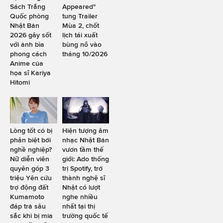
Sách Trắng
Appeared"
Quốc phòng
tung Trailer
Nhật Bản
Mùa 2, chốt
2026 gây sốt
lịch tái xuất
với ảnh bìa
bùng nổ vào
phong cách
tháng 10/2026
Anime của
họa sĩ Kariya
Hitomi
Lòng tốt có bị
Hiện tượng âm
phân biệt bởi
nhạc Nhật Bản
nghề nghiệp?
vươn tầm thế
Nữ diễn viên
giới: Ado thống
quyên góp 3
trị Spotify, trở
triệu Yên cứu
thành nghệ sĩ
trợ động đất
Nhật có lượt
Kumamoto
nghe nhiều
đáp trả sâu
nhất tại thị
sắc khi bị mỉa
trường quốc tế