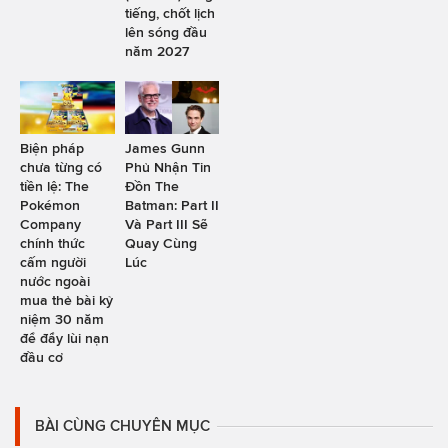
tiếng, chốt lịch
lên sóng đầu
năm 2027
Biện pháp
James Gunn
chưa từng có
Phủ Nhận Tin
tiền lệ: The
Đồn The
Pokémon
Batman: Part II
Company
Và Part III Sẽ
chính thức
Quay Cùng
cấm người
Lúc
nước ngoài
mua thẻ bài kỷ
niệm 30 năm
để đẩy lùi nạn
đầu cơ
BÀI CÙNG CHUYÊN MỤC