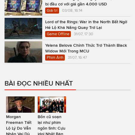
bị đầu cơ với giá gần 4.000 USD
Giải trí
03/08, 16:14
Lord of the Rings: War in the North Bất Ngờ
Hé Lộ Khả Năng Quay Trở Lại
Game Offline
31/07, 17:30
Yelena Belova Chính Thức Trở Thành Black
Widow Mới Trong MCU
Phim Ảnh
31/07, 16:47
BÀI ĐỌC NHIỀU NHẤT
Morgan
Bổn cũ soạn
Freeman Tiết
lại như phim
Lộ Lý Do Vẫn
ngôn tình: Cựu
Nhận Vai Dù
idol Nhật Bản