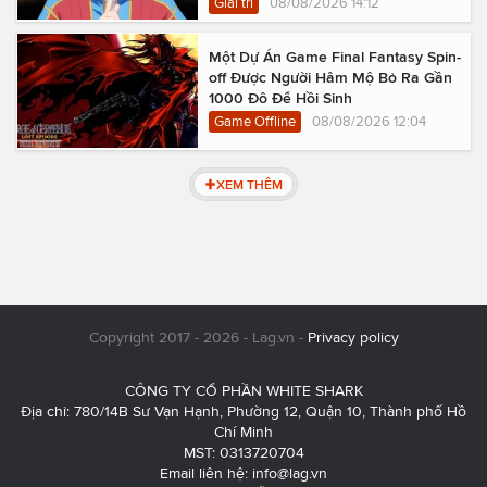
Giải trí
08/08/2026 14:12
Một Dự Án Game Final Fantasy Spin-
off Được Người Hâm Mộ Bỏ Ra Gần
1000 Đô Để Hồi Sinh
Game Offline
08/08/2026 12:04
XEM THÊM
Copyright 2017 - 2026 - Lag.vn -
Privacy policy
CÔNG TY CỔ PHẦN WHITE SHARK
Địa chỉ: 780/14B Sư Vạn Hạnh, Phường 12, Quận 10, Thành phố Hồ
Chí Minh
MST: 0313720704
Email liên hệ:
info@lag.vn