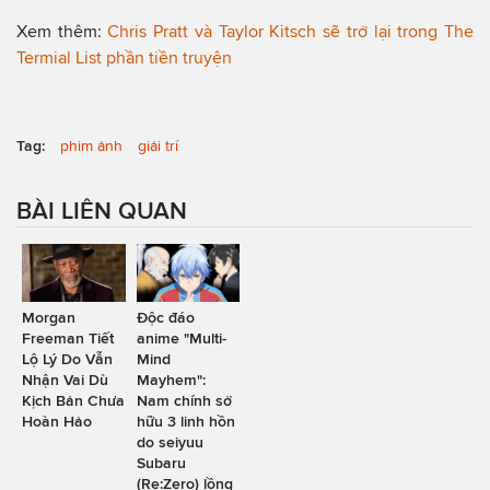
Xem thêm:
Chris Pratt và Taylor Kitsch sẽ trở lại trong The
Termial List phần tiền truyện
Tag:
phim ảnh
giải trí
BÀI LIÊN QUAN
Morgan
Độc đáo
Freeman Tiết
anime "Multi-
Lộ Lý Do Vẫn
Mind
Nhận Vai Dù
Mayhem":
Kịch Bản Chưa
Nam chính sở
Hoàn Hảo
hữu 3 linh hồn
do seiyuu
Subaru
(Re:Zero) lồng