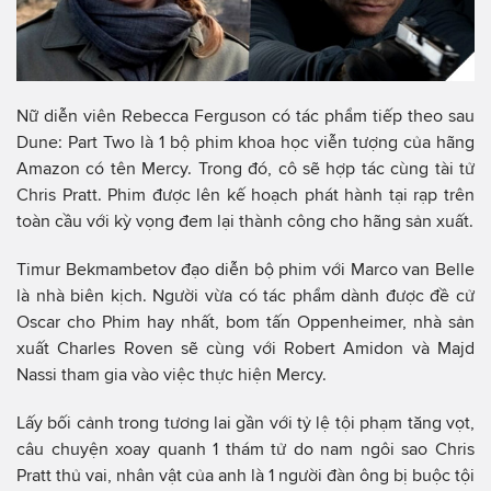
Nữ diễn viên Rebecca Ferguson có tác phẩm tiếp theo sau
Dune: Part Two là 1 bộ phim khoa học viễn tượng của hãng
Amazon có tên Mercy. Trong đó, cô sẽ hợp tác cùng tài tử
Chris Pratt. Phim được lên kế hoạch phát hành tại rạp trên
toàn cầu với kỳ vọng đem lại thành công cho hãng sản xuất.
Timur Bekmambetov đạo diễn bộ phim với Marco van Belle
là nhà biên kịch. Người vừa có tác phẩm dành được đề cử
Oscar cho Phim hay nhất, bom tấn Oppenheimer, nhà sản
xuất Charles Roven sẽ cùng với Robert Amidon và Majd
Nassi tham gia vào việc thực hiện Mercy.
Lấy bối cảnh trong tương lai gần với tỷ lệ tội phạm tăng vọt,
câu chuyện xoay quanh 1 thám tử do nam ngôi sao Chris
Pratt thủ vai, nhân vật của anh là 1 người đàn ông bị buộc tội