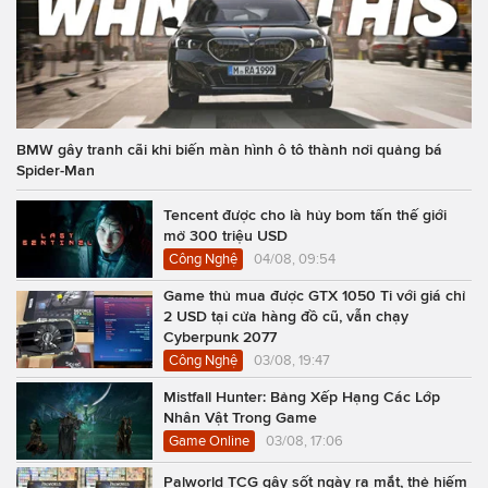
BMW gây tranh cãi khi biến màn hình ô tô thành nơi quảng bá
Spider-Man
Tencent được cho là hủy bom tấn thế giới
mở 300 triệu USD
Công Nghệ
04/08, 09:54
Game thủ mua được GTX 1050 Ti với giá chỉ
2 USD tại cửa hàng đồ cũ, vẫn chạy
Cyberpunk 2077
Công Nghệ
03/08, 19:47
Mistfall Hunter: Bảng Xếp Hạng Các Lớp
Nhân Vật Trong Game
Game Online
03/08, 17:06
Palworld TCG gây sốt ngày ra mắt, thẻ hiếm