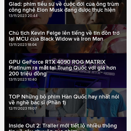
Glad: phim tiểu sử về cuộc đời của ông trùm
công nghệ Elon Musk đang được thực hiện
13/11/2023 20:44
Chủ tịch Kevin Feige lên tiếng về tin đồn trở
lại MCU của Black Widow và Iron Man
13/11/2023 18:04
GPU GeForce RTX 4090 ROG MATRIX
Platinum ra mắt tại Trung Quốc với giá hơn
200 triệu đồng
13/11/2023 10:40
TOP Những bộ phim Hàn Quốc hay nhất nói
về nghề bác sĩ (Phần 1)
12/11/2023 19:07
Inside Out 2: Trailer mới tiết lộ nhiều thông