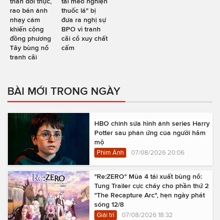
thân đời thực,
tai mèo nghiện
rao bán ảnh
thuốc lá" bị
nhạy cảm
đưa ra nghị sự
khiến cộng
BPO vì tranh
đồng phương
cãi cổ xuy chất
Tây bùng nổ
cấm
tranh cãi
BÀI MỚI TRONG NGÀY
HBO chỉnh sửa hình ảnh series Harry
Potter sau phản ứng của người hâm
mộ
Phim Ảnh
07/08/2026 20:06
"Re:ZERO" Mùa 4 tái xuất bùng nổ:
Tung Trailer cực cháy cho phần thứ 2
"The Recapture Arc", hẹn ngày phát
sóng 12/8
Giải trí
07/08/2026 18:32