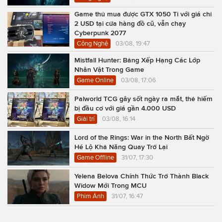
Game thủ mua được GTX 1050 Ti với giá chỉ
2 USD tại cửa hàng đồ cũ, vẫn chạy
Cyberpunk 2077
Công Nghệ
03/08, 19:47
Mistfall Hunter: Bảng Xếp Hạng Các Lớp
Nhân Vật Trong Game
Game Online
03/08, 17:06
Palworld TCG gây sốt ngày ra mắt, thẻ hiếm
bị đầu cơ với giá gần 4.000 USD
Giải trí
03/08, 16:14
Lord of the Rings: War in the North Bất Ngờ
Hé Lộ Khả Năng Quay Trở Lại
Game Offline
31/07, 17:30
Yelena Belova Chính Thức Trở Thành Black
Widow Mới Trong MCU
Phim Ảnh
31/07, 16:47