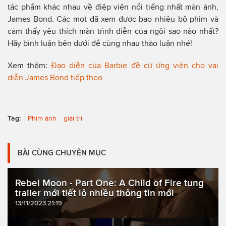
tác phẩm khác nhau về điệp viên nổi tiếng nhất màn ảnh,
James Bond. Các mọt đã xem được bao nhiêu bộ phim và
cảm thấy yêu thích màn trình diễn của ngôi sao nào nhất?
Hãy bình luận bên dưới để cùng nhau thảo luận nhé!
Xem thêm:
Đạo diễn của Barbie đề cử ứng viên cho vai
diễn James Bond tiếp theo
Tag:
Phim ảnh
giải trí
BÀI CÙNG CHUYÊN MỤC
Rebel Moon - Part One: A Child of Fire tung
trailer mới tiết lộ nhiều thông tin mới
13/11/2023 21:19