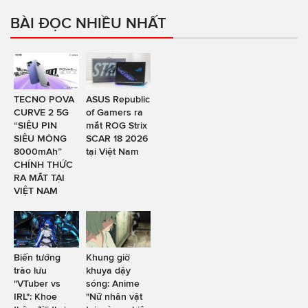
BÀI ĐỌC NHIỀU NHẤT
TECNO POVA
ASUS Republic
CURVE 2 5G
of Gamers ra
“SIÊU PIN
mắt ROG Strix
SIÊU MỎNG
SCAR 18 2026
8000mAh”
tại Việt Nam
CHÍNH THỨC
RA MẮT TẠI
VIỆT NAM
Biến tướng
Khung giờ
trào lưu
khuya dậy
"VTuber vs
sóng: Anime
IRL": Khoe
"Nữ nhân vật