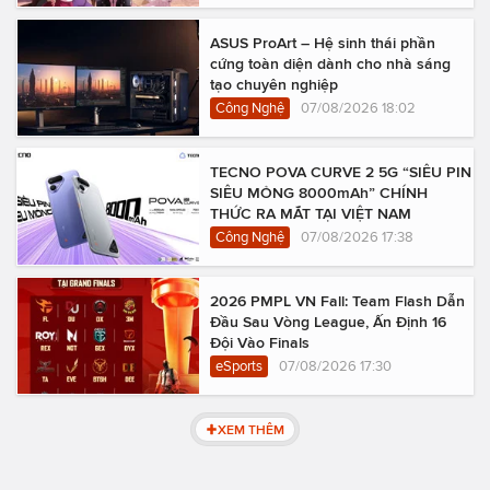
ASUS ProArt – Hệ sinh thái phần
cứng toàn diện dành cho nhà sáng
tạo chuyên nghiệp
Công Nghệ
07/08/2026 18:02
TECNO POVA CURVE 2 5G “SIÊU PIN
SIÊU MỎNG 8000mAh” CHÍNH
THỨC RA MẮT TẠI VIỆT NAM
Công Nghệ
07/08/2026 17:38
2026 PMPL VN Fall: Team Flash Dẫn
Đầu Sau Vòng League, Ấn Định 16
Đội Vào Finals
eSports
07/08/2026 17:30
XEM THÊM