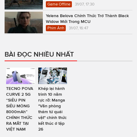
Game Offline
31/07, 17:30
Yelena Belova Chính Thức Trở Thành Black
Widow Mới Trong MCU
Phim Ảnh
31/07, 16:47
BÀI ĐỌC NHIỀU NHẤT
TECNO POVA
Khép lại hành
CURVE 2 5G
trình 10 năm
“SIÊU PIN
rực rỡ: Manga
SIÊU MỎNG
"Văn phòng
8000mAh”
thám tử quái
CHÍNH THỨC
vật" chính thức
RA MẮT TẠI
kết thúc ở tập
VIỆT NAM
26