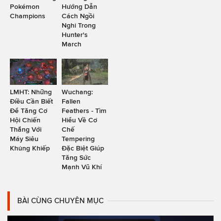
Pokémon
Hướng Dẫn
Champions
Cách Ngồi
Nghỉ Trong
Hunter's
March
LMHT: Những
Wuchang:
Điều Cần Biết
Fallen
Để Tăng Cơ
Feathers - Tìm
Hội Chiến
Hiểu Về Cơ
Thắng Với
Chế
Máy Siêu
Tempering
Khủng Khiếp
Đặc Biệt Giúp
Tăng Sức
Mạnh Vũ Khí
BÀI CÙNG CHUYÊN MỤC