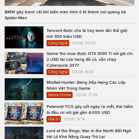
BMW gây tranh cãi khi biến màn hình ô tô thành nơi quảng bá
Spider-Man
Tencent được cho là hủy bom tấn thế giới
mở 300 triệu USD
Công Nghệ
04/08, 09:54
Game thủ mua được GTX 1050 Ti với giá chỉ
2 USD tại cửa hàng đồ cũ, vẫn chạy
Cyberpunk 2077
Công Nghệ
03/08, 19:47
Mistfall Hunter: Bảng Xếp Hạng Các Lớp
Nhân Vật Trong Game
Game Online
03/08, 17:06
Palworld TCG gây sốt ngày ra mắt, thẻ hiếm
bị đầu cơ với giá gần 4.000 USD
Giải trí
03/08, 16:14
Lord of the Rings: War in the North Bất Ngờ
Hé Lộ Khả Năng Quay Trở Lại