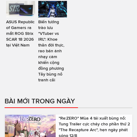
ASUS Republic
Biến tướng
of Gamers ra
trào lưu
mắt ROG Strix
"VTuber vs
SCAR 18 2026
IRL": Khoe
tại Việt Nam
thân đời thực,
rao bán ảnh
nhạy cảm
khiến cộng
đồng phương
Tây bùng nổ
tranh cãi
BÀI MỚI TRONG NGÀY
"Re:ZERO" Mùa 4 tái xuất bùng nổ:
Tung Trailer cực cháy cho phần thứ 2
"The Recapture Arc", hẹn ngày phát
sóng 12/8