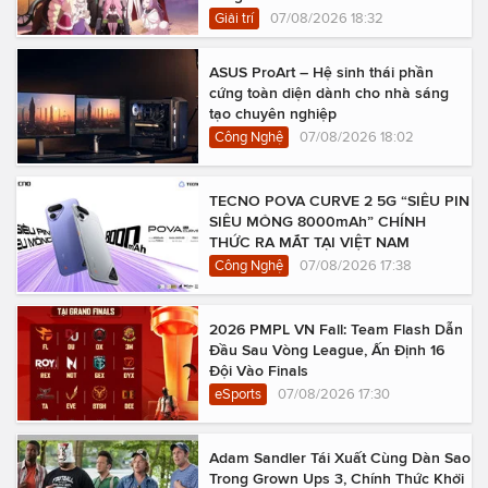
Giải trí
07/08/2026 18:32
ASUS ProArt – Hệ sinh thái phần
cứng toàn diện dành cho nhà sáng
tạo chuyên nghiệp
Công Nghệ
07/08/2026 18:02
TECNO POVA CURVE 2 5G “SIÊU PIN
SIÊU MỎNG 8000mAh” CHÍNH
THỨC RA MẮT TẠI VIỆT NAM
Công Nghệ
07/08/2026 17:38
2026 PMPL VN Fall: Team Flash Dẫn
Đầu Sau Vòng League, Ấn Định 16
Đội Vào Finals
eSports
07/08/2026 17:30
Adam Sandler Tái Xuất Cùng Dàn Sao
Trong Grown Ups 3, Chính Thức Khởi