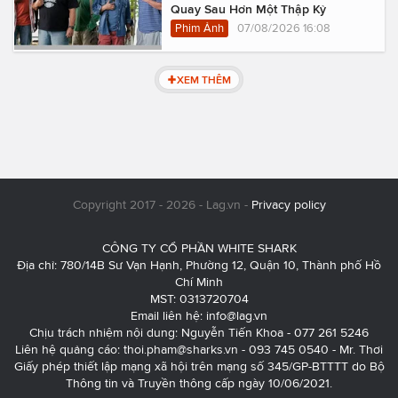
Quay Sau Hơn Một Thập Kỷ
Phim Ảnh
07/08/2026 16:08
XEM THÊM
Copyright 2017 - 2026 - Lag.vn -
Privacy policy
CÔNG TY CỔ PHẦN WHITE SHARK
Địa chỉ: 780/14B Sư Vạn Hạnh, Phường 12, Quận 10, Thành phố Hồ
Chí Minh
MST: 0313720704
Email liên hệ:
info@lag.vn
Chịu trách nhiệm nội dung: Nguyễn Tiến Khoa - 077 261 5246
Liên hệ quảng cáo:
thoi.pham@sharks.vn
- 093 745 0540 - Mr. Thơi
Giấy phép thiết lập mạng xã hội trên mạng số 345/GP-BTTTT do Bộ
Thông tin và Truyền thông cấp ngày 10/06/2021.