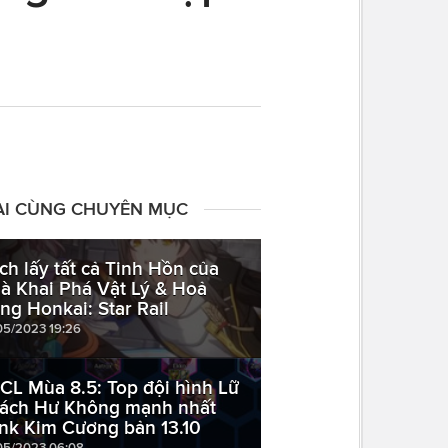
ÀI CÙNG CHUYÊN MỤC
ch lấy tất cả Tinh Hồn của
à Khai Phá Vật Lý & Hoả
ong Honkai: Star Rail
05/2023 19:26
CL Mùa 8.5: Top đội hình Lữ
ách Hư Không mạnh nhất
nk Kim Cương bản 13.10
05/2023 06:08