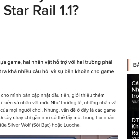
Star Rail 1.1?
tựa game, hai nhân vật hỗ trợ với hai trường phái
B
t ra khá nhiều câu hỏi và sự băn khoăn cho game
Cá
Nh
ó cho mình bản cập nhật đầu tiên, giới thiệu thêm
tr
30/
sự kiện và nhân vật mới. Như thường lệ, những nhân vật
m của mọi người chơi. Nhưng, vấn đề ở đây là các game
ơi cày chay chỉ gần như có thể lấy một trong hai nhân
DT
giữa Silver Wolf (Sói Bạc) hoặc Luocha.
Kh
Ra
27/