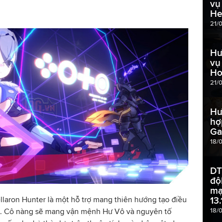
vụ
He
21/
Hư
vụ
Ho
21/
Hư
hợ
Ga
18/
DT
độ
mạ
ellaron Hunter là một hỗ trợ mang thiên hướng tạo điều
13.
18/
hủ. Cô nàng sẽ mang vận mệnh Hư Vô và nguyên tố