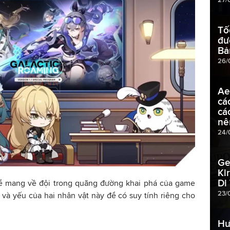
Tố
đư
Bả
26/
Ae
cá
cá
nê
24/
Ge
Ki
Di
 để mang về đội trong quãng đường khai phá của game
23/
à yếu của hai nhân vật này để có suy tính riêng cho
Hư