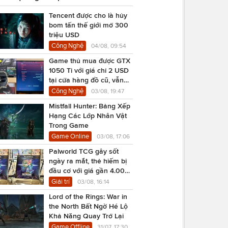
Tencent được cho là hủy
bom tấn thế giới mở 300
triệu USD
Công Nghệ
04/08, 09:54
Game thủ mua được GTX
1050 Ti với giá chỉ 2 USD
tại cửa hàng đồ cũ, vẫn
chạy Cyberpunk 2077
Công Nghệ
03/08, 19:47
Mistfall Hunter: Bảng Xếp
Hạng Các Lớp Nhân Vật
Trong Game
Game Online
03/08, 17:06
Palworld TCG gây sốt
ngày ra mắt, thẻ hiếm bị
đầu cơ với giá gần 4.000
USD
Giải trí
03/08, 16:14
Lord of the Rings: War in
the North Bất Ngờ Hé Lộ
Khả Năng Quay Trở Lại
Game Offline
31/07, 17:30