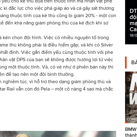
 yếu cho kẻ thù dựa trên thuộc tính mà nhân vật phe
ực kì đắc lực cho việc phá giáp ảo và cả gây sát thương
DT
áng thuộc tính của kẻ thù cũng bị giảm 20% - một con
độ
mạ
 kể đến khả năng giảm phòng thủ của kẻ địch khi sử
Ca
18/
là kén chọn đội hình. Việc có nhiều nguyên tố trong
game thủ không phải là điều hiếm gặp, và khi có Silver
o nhất định. Việc gắn điểm yếu cùng thuộc tính với phe
 nhân vật DPS của bạn sẽ không được hưởng lợi từ việc
BÀ
cùng một thuộc tính. Và, có vẻ như ở phiên bản này thì
ên để tạo nên một đội bình thường.
 nghiêm túc, vì hỗ trợ theo dạng giảm phòng thủ và
Star Rail vẫn còn đó Pela – một cô nàng 4 sao mà chắc
CÔNG
BMW g
thành