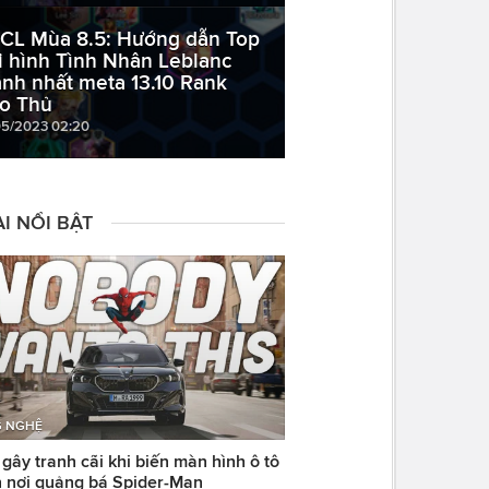
CL Mùa 8.5: Hướng dẫn Top
i hình Tình Nhân Leblanc
nh nhất meta 13.10 Rank
o Thủ
05/2023 02:20
I NỔI BẬT
 NGHỆ
ây tranh cãi khi biến màn hình ô tô
 nơi quảng bá Spider-Man