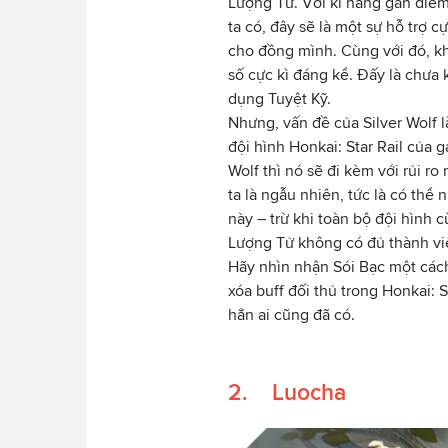
Lượng Tử. Với kĩ năng gắn điểm
ta có, đây sẽ là một sự hỗ trợ c
cho đồng mình. Cùng với đó, kh
số cực kì đáng kể. Đấy là chưa
dụng Tuyệt Kỹ.
Nhưng, vấn đề của Silver Wolf 
đội hình Honkai: Star Rail của 
Wolf thì nó sẽ đi kèm với rủi r
ta là ngẫu nhiên, tức là có thể
này – trừ khi toàn bộ đội hình 
Lượng Tử không có đủ thành vi
Hãy nhìn nhận Sói Bạc một cách
xóa buff đối thủ trong Honkai: 
hẳn ai cũng đã có.
2. Luocha