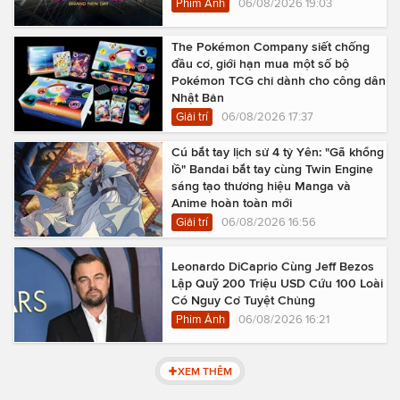
Phim Ảnh
06/08/2026 19:03
The Pokémon Company siết chống
đầu cơ, giới hạn mua một số bộ
Pokémon TCG chỉ dành cho công dân
Nhật Bản
Giải trí
06/08/2026 17:37
Cú bắt tay lịch sử 4 tỷ Yên: "Gã khổng
lồ" Bandai bắt tay cùng Twin Engine
sáng tạo thương hiệu Manga và
Anime hoàn toàn mới
Giải trí
06/08/2026 16:56
Leonardo DiCaprio Cùng Jeff Bezos
Lập Quỹ 200 Triệu USD Cứu 100 Loài
Có Nguy Cơ Tuyệt Chủng
Phim Ảnh
06/08/2026 16:21
XEM THÊM