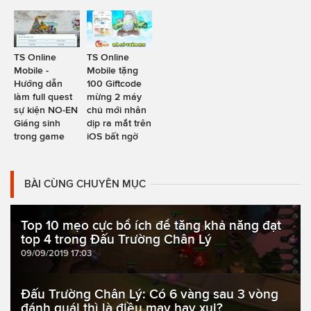
TS Online
TS Online
Mobile -
Mobile tặng
Hướng dẫn
100 Giftcode
làm full quest
mừng 2 máy
sự kiện NO-EN
chủ mới nhân
Giáng sinh
dịp ra mắt trên
trong game
iOS bất ngờ
BÀI CÙNG CHUYÊN MỤC
Top 10 mẹo cực bổ ích để tăng khả năng đạt
top 4 trong Đấu Trường Chân Lý
09/09/2019 17:03
Đấu Trường Chân Lý: Có 6 vàng sau 3 vòng
đánh quái thì là điều may hay xui?