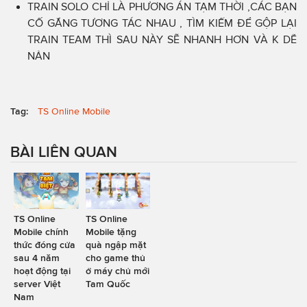
TRAIN SOLO CHỈ LÀ PHƯƠNG ÁN TẠM THỜI ,CÁC BẠN
CỐ GẮNG TƯƠNG TÁC NHAU , TÌM KIẾM ĐỂ GỘP LẠI
TRAIN TEAM THÌ SAU NÀY SẼ NHANH HƠN VÀ K DỄ
NẢN
Tag:
TS Online Mobile
BÀI LIÊN QUAN
TS Online
TS Online
Mobile chính
Mobile tặng
thức đóng cửa
quà ngập mặt
sau 4 năm
cho game thủ
hoạt động tại
ở máy chủ mới
server Việt
Tam Quốc
Nam