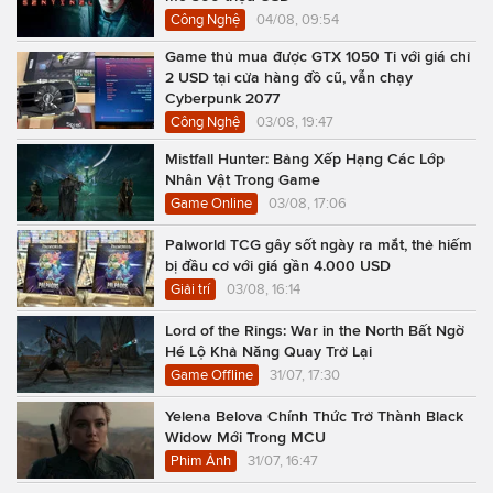
Công Nghệ
04/08, 09:54
Game thủ mua được GTX 1050 Ti với giá chỉ
2 USD tại cửa hàng đồ cũ, vẫn chạy
Cyberpunk 2077
Công Nghệ
03/08, 19:47
Mistfall Hunter: Bảng Xếp Hạng Các Lớp
Nhân Vật Trong Game
Game Online
03/08, 17:06
Palworld TCG gây sốt ngày ra mắt, thẻ hiếm
bị đầu cơ với giá gần 4.000 USD
Giải trí
03/08, 16:14
Lord of the Rings: War in the North Bất Ngờ
Hé Lộ Khả Năng Quay Trở Lại
Game Offline
31/07, 17:30
Yelena Belova Chính Thức Trở Thành Black
Widow Mới Trong MCU
Phim Ảnh
31/07, 16:47