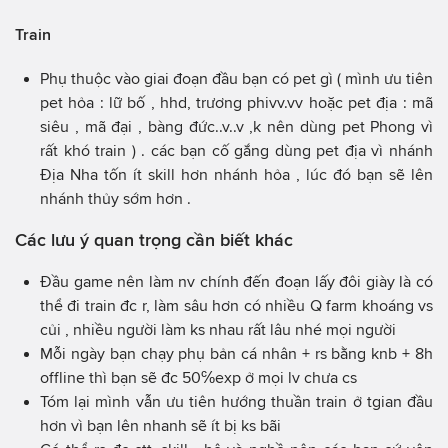
Train
Phụ thuộc vào giai đoạn đầu bạn có pet gì ( mình ưu tiên
pet hỏa : lữ bố , hhd, trương phivv.vv hoặc pet địa : mã
siêu , mã đại , bàng đức..v..v ,k nên dùng pet Phong vì
rất khó train ) . các bạn cố gắng dùng pet địa vì nhánh
Địa Nha tốn ít skill hơn nhánh hỏa , lúc đó bạn sẽ lên
nhánh thủy sớm hơn .
Các lưu ý quan trọng cần biết khác
Đầu game nên làm nv chính đến đoạn lấy đôi giày là có
thể đi train đc r, làm sâu hơn có nhiều Q farm khoáng vs
củi , nhiều người làm ks nhau rất lâu nhé mọi người
Mỗi ngày bạn chạy phụ bản cá nhân + rs bằng knb + 8h
offline thì bạn sẽ đc 50℅exp ở mọi lv chưa cs
Tóm lại mình vẫn ưu tiên hướng thuần train ở tgian đầu
hơn vì bạn lên nhanh sẽ ít bị ks bãi