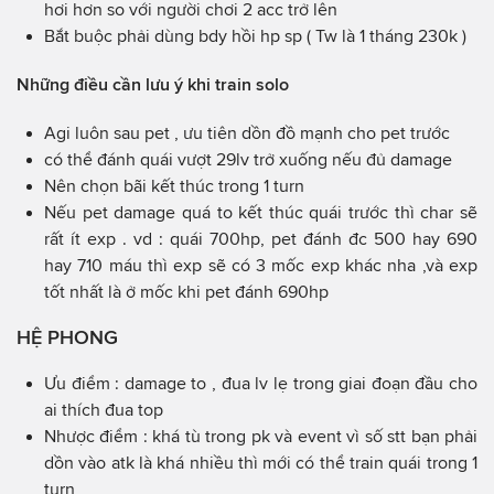
hơi hơn so với người chơi 2 acc trở lên
Bắt buộc phải dùng bdy hồi hp sp ( Tw là 1 tháng 230k )
Những điều cần lưu ý khi train solo
Agi luôn sau pet , ưu tiên dồn đồ mạnh cho pet trước
có thể đánh quái vượt 29lv trở xuống nếu đủ damage
Nên chọn bãi kết thúc trong 1 turn
Nếu pet damage quá to kết thúc quái trước thì char sẽ
rất ít exp . vd : quái 700hp, pet đánh đc 500 hay 690
hay 710 máu thì exp sẽ có 3 mốc exp khác nha ,và exp
tốt nhất là ở mốc khi pet đánh 690hp
HỆ PHONG
Ưu điểm : damage to , đua lv lẹ trong giai đoạn đầu cho
ai thích đua top
Nhược điểm : khá tù trong pk và event vì số stt bạn phải
dồn vào atk là khá nhiều thì mới có thể train quái trong 1
turn