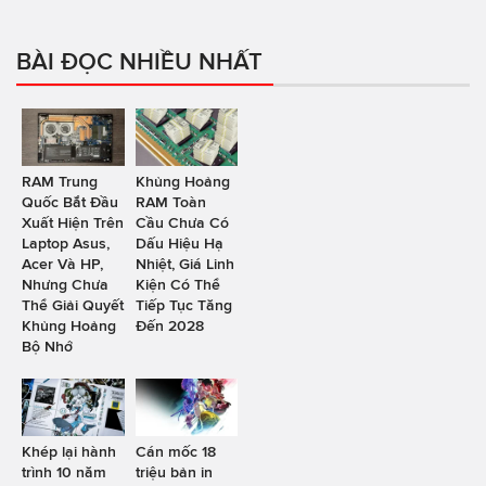
BÀI ĐỌC NHIỀU NHẤT
RAM Trung
Khủng Hoảng
Quốc Bắt Đầu
RAM Toàn
Xuất Hiện Trên
Cầu Chưa Có
Laptop Asus,
Dấu Hiệu Hạ
Acer Và HP,
Nhiệt, Giá Linh
Nhưng Chưa
Kiện Có Thể
Thể Giải Quyết
Tiếp Tục Tăng
Khủng Hoảng
Đến 2028
Bộ Nhớ
Khép lại hành
Cán mốc 18
trình 10 năm
triệu bản in