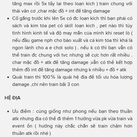
tăng max rồi 5x tẩy lại theo loạn kich ) train chung với
thái vân cơ ,char mặc đồ + int để tăng damage
Cố gắng trước khi lên 5x có đc loạn kích thì bạn phải có
sách và kim tỏa pet có skill loạn kich , pet nào thì tùy
tình hình kinh tế và độ may mắn của mình khi reset lò (
nếu đầu game nph cho bào xuất và cả kim tỏa thì khá là
ngon lành cho a e chơi solo ) . nếu k có thì bạn vẫn có
thể train đc chung với tvc nhưng sẽ cực hơn rất nhiều .
char mặc đồ + atk để tăng damage ,vẫn có thể kết hợp
thêm đồ int để tăng damage nhưng k nhiều = đồ + atk
Quái train thì 100℅ là quái hệ địa để tối ưu hóa lượng
damage ,chỉ nên train bãi 3 con
HỆ ĐỊA
Ưu điểm : củng giống như phong nếu bạn theo thuần
atk nhưng địa có thể đi thêm 1 hướng vừa pk vừa train và
event ổn ( hướng này chắc chắn sẽ train chậm hơn
thuần atk rồi nhé )