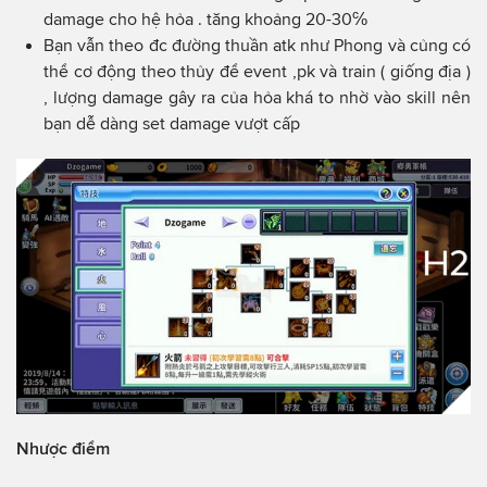
damage cho hệ hỏa . tăng khoảng 20-30℅
Bạn vẫn theo đc đường thuần atk như Phong và củng có
thể cơ động theo thủy để event ,pk và train ( giống địa )
, lượng damage gây ra của hỏa khá to nhờ vào skill nên
bạn dễ dàng set damage vượt cấp
Nhược điểm