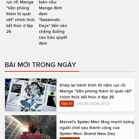
rực rỡ: Manga
toàn cầu:
"Văn phòng
Manga đình
thám tử quái
đám
vật" chính thức
"Sakamoto
kết thúc ở tập
Days" tiến vào
26
chặng đường
cao trào quyết
định
BÀI MỚI TRONG NGÀY
Khép lại hành trình 10 năm rực rỡ:
Manga "Văn phòng thám tử quái vật"
chính thức kết thúc ở tập 26
Giải trí
06/08/2026 20:12
Marvel's Spider-Man tăng mạnh lượng
người chơi sau thành công của
Spider-Man: Brand New Day