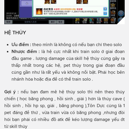
HỆ THỦY
Ưu điểm :
theo mình là không có nếu bạn chỉ theo solo
Nhược điểm :
là hệ cực nhất khi train solo ở giai đoạn
đầu game . lượng damage của skill hệ thủy củng gây ra
thấp nhất trong các hệ, pet thủy trong giai đoạn đầu
củng gần như là rất yếu và không nổi bật. Phải học bên
nhánh hỏa hoặc địa để có thể train solo .
Gợi ý :
nếu bạn đam mê hệ thủy solo thì nên theo thủy
chiến ( học băng phong , hồi sinh , giải ) hơn là thủy cave (
hồi sinh , hồi hp sp, giải , băng phong ),Tôn Dực củng là 1
pet đáng để thử , vừa train vừa có băng phong ,nhưng đòi
hỏi bạn phải có nhiều đồ atk để kéo lượng damage yếu ớt
từ skill thủy