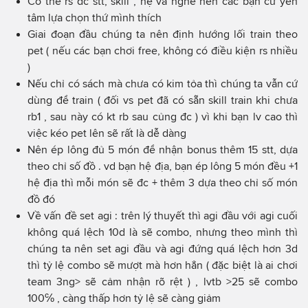
Có thể rs đc stt, skill , hệ và nghề nên các bạn cứ yên
tâm lựa chọn thứ mình thích
Giai đoạn đầu chúng ta nên định hướng lối train theo
pet ( nếu các bạn chơi free, không có điều kiện rs nhiều
)
Nếu chỉ có sách mà chưa có kim tỏa thì chúng ta vẫn cứ
dùng để train ( đối vs pet đã có sẵn skill train khi chưa
rb1 , sau này có kt rb sau củng đc ) vì khi bạn lv cao thì
việc kéo pet lên sẽ rất là dễ dàng
Nên ép lông đủ 5 món để nhận bonus thêm 15 stt, dựa
theo chỉ số đồ . vd bạn hệ địa, bạn ép lông 5 món đều +1
hệ địa thì mỗi món sẽ đc + thêm 3 dựa theo chỉ số món
đồ đó
Về vấn đề set agi : trên lý thuyết thì agi đầu với agi cuối
không quá lệch 10d là sẽ combo, nhưng theo mình thì
chúng ta nên set agi đầu và agi đứng quá lệch hơn 3d
thì tỷ lệ combo sẽ mượt mà hơn hẳn ( đặc biệt là ai chơi
team 3ng> sẽ cảm nhận rõ rệt ) , lvtb >25 sẽ combo
100℅ , càng thấp hơn tỷ lệ sẽ càng giảm