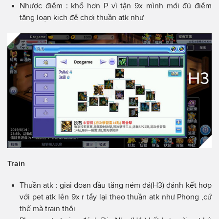
Nhược điểm : khổ hơn P vì tận 9x mình mới đủ điểm
tăng loạn kich để chơi thuần atk như
Train
Thuần atk : giai đoạn đầu tăng ném đá(H3) đánh kết hợp
với pet atk lên 9x r tẩy lại theo thuần atk như Phong ,cứ
thế mà train thôi