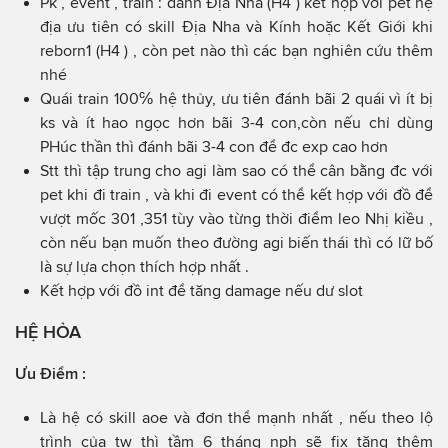
Pk , event , train : đánh Địa Nha (H4 ) kết hợp với pet hệ
địa ưu tiên có skill Địa Nha và Kính hoặc Kết Giới khi
reborn1 (H4 ) , còn pet nào thì các bạn nghiên cứu thêm
nhé
Quái train 100℅ hệ thủy, ưu tiên đánh bãi 2 quái vì ít bị
ks và ít hao ngọc hơn bãi 3-4 con,còn nếu chỉ dùng
PHúc thần thì đánh bãi 3-4 con để đc exp cao hơn
Stt thì tập trung cho agi làm sao có thể cân bằng đc với
pet khi đi train , và khi đi event có thể kết hợp với đồ để
vượt mốc 301 ,351 tùy vào từng thời điểm leo Nhị kiều ,
còn nếu bạn muốn theo đường agi biến thái thì có lữ bố
là sự lựa chọn thích hợp nhất .
Kết hợp với đồ int để tăng damage nếu dư slot
HỆ HỎA
Ưu Điểm :
Là hệ có skill aoe và đơn thể mạnh nhất , nếu theo lộ
trình của tw thì tầm 6 tháng nph sẽ fix tăng thêm