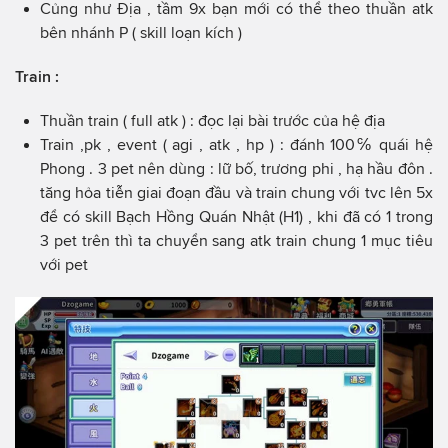
Củng như Địa , tầm 9x bạn mới có thể theo thuần atk
bên nhánh P ( skill loạn kích )
Train :
Thuần train ( full atk ) : đọc lại bài trước của hệ địa
Train ,pk , event ( agi , atk , hp ) : đánh 100℅ quái hệ
Phong . 3 pet nên dùng : lữ bố, trương phi , hạ hầu đôn .
tăng hỏa tiễn giai đoạn đầu và train chung với tvc lên 5x
để có skill Bạch Hồng Quán Nhật (H1) , khi đã có 1 trong
3 pet trên thì ta chuyển sang atk train chung 1 mục tiêu
với pet