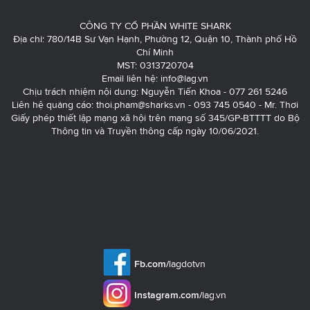
CÔNG TY CỔ PHẦN WHITE SHARK
Địa chỉ: 780/14B Sư Vạn Hạnh, Phường 12, Quận 10, Thành phố Hồ
Chí Minh
MST: 0313720704
Email liên hệ:
info@lag.vn
Chịu trách nhiệm nội dung: Nguyễn Tiến Khoa - 077 261 5246
Liên hệ quảng cáo:
thoi.pham@sharks.vn
- 093 745 0540 - Mr. Thơi
Giấy phép thiết lập mạng xã hội trên mạng số 345/GP-BTTTT do Bộ
Thông tin và Truyền thông cấp ngày 10/06/2021.
Fb.com/
lagdotvn
Instagram.com/
lag.vn