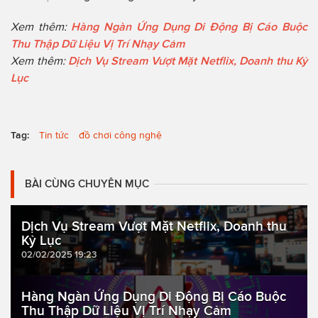
Xem thêm:
Hàng Ngàn Ứng Dụng Di Động Bị Cáo Buộc
Thu Thập Dữ Liệu Vị Trí Nhạy Cảm
Xem thêm:
Dịch Vụ Stream Vượt Mặt Netflix, Doanh thu Kỷ
Lục
Tag:
Tin tức
đồ chơi công nghệ
BÀI CÙNG CHUYÊN MỤC
Dịch Vụ Stream Vượt Mặt Netflix, Doanh thu
Kỷ Lục
02/02/2025 19:23
Hàng Ngàn Ứng Dụng Di Động Bị Cáo Buộc
Thu Thập Dữ Liệu Vị Trí Nhạy Cảm