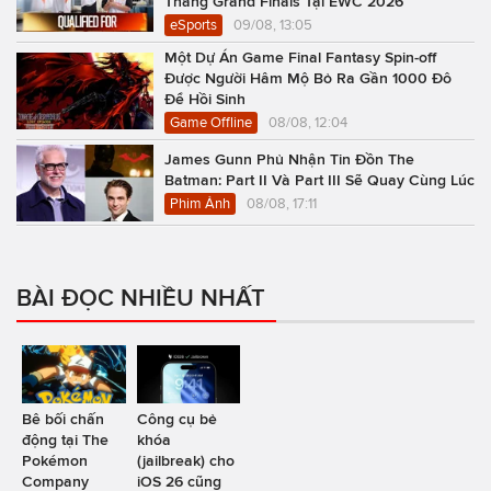
Thẳng Grand Finals Tại EWC 2026
eSports
09/08, 13:05
Một Dự Án Game Final Fantasy Spin-off
Được Người Hâm Mộ Bỏ Ra Gần 1000 Đô
Để Hồi Sinh
Game Offline
08/08, 12:04
James Gunn Phủ Nhận Tin Đồn The
Batman: Part II Và Part III Sẽ Quay Cùng Lúc
Phim Ảnh
08/08, 17:11
BÀI ĐỌC NHIỀU NHẤT
Bê bối chấn
Công cụ bẻ
động tại The
khóa
Pokémon
(jailbreak) cho
Company
iOS 26 cũng