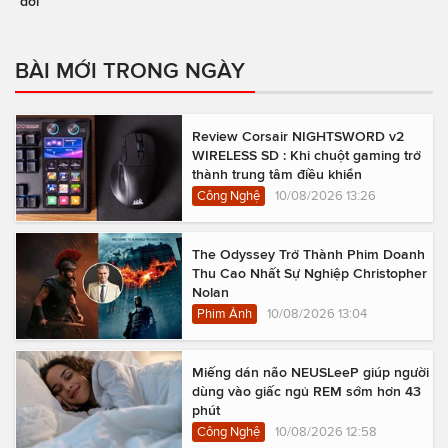
đời
BÀI MỚI TRONG NGÀY
Review Corsair NIGHTSWORD v2
WIRELESS SD : Khi chuột gaming trở
thành trung tâm điều khiển
Công Nghệ
10/08/2026 13:26
The Odyssey Trở Thành Phim Doanh
Thu Cao Nhất Sự Nghiệp Christopher
Nolan
Phim Ảnh
10/08/2026 13:04
Miếng dán não NEUSLeeP giúp người
dùng vào giấc ngủ REM sớm hơn 43
phút
Công Nghệ
10/08/2026 12:58