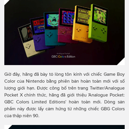
Giờ đây, hãng đã bày tỏ lòng tôn kính với chiếc Game Boy
Color của Nintendo bằng phiên bản hoàn toàn mới với số
lượng giới hạn. Được công bố trên trang Twitter/Analogue
Pocket X chính thức, hãng đã giới thiệu 'Analogue Pocket:
GBC Colors Limited Editions' hoàn toàn mới. Dòng sản
phẩm này được lấy cảm hứng từ những chiếc GBG Colors
của thập niên 90.