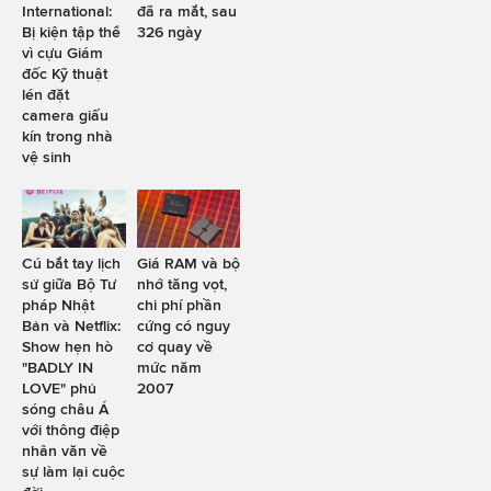
International:
đã ra mắt, sau
Bị kiện tập thể
326 ngày
vì cựu Giám
đốc Kỹ thuật
lén đặt
camera giấu
kín trong nhà
vệ sinh
Cú bắt tay lịch
Giá RAM và bộ
sử giữa Bộ Tư
nhớ tăng vọt,
pháp Nhật
chi phí phần
Bản và Netflix:
cứng có nguy
Show hẹn hò
cơ quay về
"BADLY IN
mức năm
LOVE" phủ
2007
sóng châu Á
với thông điệp
nhân văn về
sự làm lại cuộc