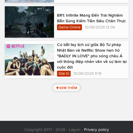
BR1: Infinite Mang Đến Trải Nghiệm
Bắn Súng Kiếm Tiền Siêu Chân Thực
Game Online
10/08/2026 12:06
Cú bắt tay lịch sử giữa Bộ Tư pháp
Nhật Bản và Netflix: Show hẹn hò
"BADLY IN LOVE" phủ sóng châu Á
với thông điệp nhân văn về sự làm lại
cuộc đời
Giải trí
10/08/2026 11:19
XEM THÊM
Copyright 2017 - 2026 - Lag.vn -
Privacy policy