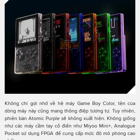
Không chỉ gợi nhớ về hệ máy Game Boy Color, tên của
dòng máy này cũng mang thông điệp tương tự. Tuy nhiên,
phiên bản Atomic Purple sẽ không xuất hiện. Không giống
như các máy cầm tay cổ điển như Miyoo Mini+, Analogue
Pocket sử dụng FPGA để cung cấp mức độ mô phỏng cao