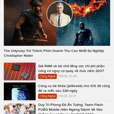
The Odyssey Trở Thành Phim Doanh Thu Cao Nhất Sự Nghiệp
Christopher Nolan
Giá RAM và bộ nhớ tăng vọt, chi phí phần
cứng có nguy cơ quay về mức năm 2007
Công Nghệ
10/08, 10:49
Công cụ bẻ khóa (jailbreak) cho iOS 26 cũng
đã ra mắt, sau 326 ngày
Công Nghệ
10/08, 10:31
Duy Trì Phong Độ Ấn Tượng, Team Flash
PUBG Mobile Hiên Ngang Giành Vé Vào