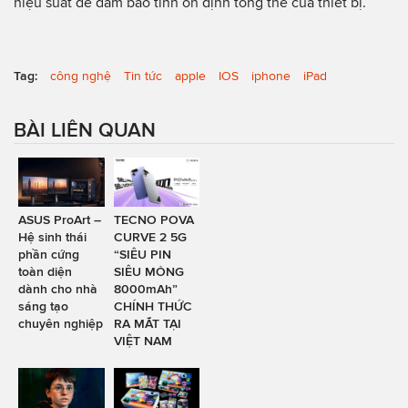
hiệu suất để đảm bảo tính ổn định tổng thể của thiết bị.
Tag:
công nghệ
Tin tức
apple
IOS
iphone
iPad
BÀI LIÊN QUAN
ASUS ProArt –
TECNO POVA
Hệ sinh thái
CURVE 2 5G
phần cứng
“SIÊU PIN
toàn diện
SIÊU MỎNG
dành cho nhà
8000mAh”
sáng tạo
CHÍNH THỨC
chuyên nghiệp
RA MẮT TẠI
VIỆT NAM