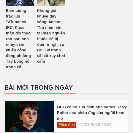
Biến tướng
Khung giờ
trào lưu
khuya dậy
"VTuber vs
sóng: Anime
IRL": Khoe
"Nữ nhân vật
thân đời thực,
tai mèo nghiện
rao bán ảnh
thuốc lá" bị
nhạy cảm
đưa ra nghị sự
khiến cộng
BPO vì tranh
đồng phương
cãi cổ xuy chất
Tây bùng nổ
cấm
tranh cãi
BÀI MỚI TRONG NGÀY
HBO chỉnh sửa hình ảnh series Harry
Potter sau phản ứng của người hâm
mộ
Phim Ảnh
07/08/2026 20:06