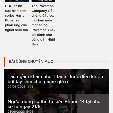
HBO chỉnh
The Pokémon
sửa hình ảnh
Company siết
series Harry
chống đầu cơ,
Potter sau
giới hạn mua
phản ứng của
một số bộ
người hâm mộ
Pokémon TCG
chỉ dành cho
công dân Nhật
Bản
BÀI CÙNG CHUYÊN MỤC
Tàu ngầm khám phá Titanic được điều khiển
bởi tay cầm chơi game giá rẻ
22/06/2023 11:01
Người dùng có thể tự sửa iPhone 14 tại nhà,
kể từ ngày 21/6
21/06/2023 19:09