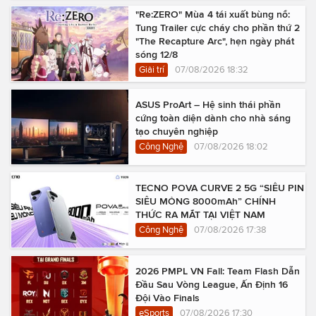
"Re:ZERO" Mùa 4 tái xuất bùng nổ:
Tung Trailer cực cháy cho phần thứ 2
"The Recapture Arc", hẹn ngày phát
sóng 12/8
Giải trí
07/08/2026 18:32
ASUS ProArt – Hệ sinh thái phần
cứng toàn diện dành cho nhà sáng
tạo chuyên nghiệp
Công Nghệ
07/08/2026 18:02
TECNO POVA CURVE 2 5G “SIÊU PIN
SIÊU MỎNG 8000mAh” CHÍNH
THỨC RA MẮT TẠI VIỆT NAM
Công Nghệ
07/08/2026 17:38
2026 PMPL VN Fall: Team Flash Dẫn
Đầu Sau Vòng League, Ấn Định 16
Đội Vào Finals
eSports
07/08/2026 17:30