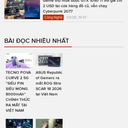
Game thủ mua được GTX 1050 Ti với giá chỉ
2 USD tại cửa hàng đồ cũ, vẫn chạy
Cyberpunk 2077
Công Nghệ
03/08, 19:47
BÀI ĐỌC NHIỀU NHẤT
TECNO POVA
ASUS Republic
CURVE 2 5G
of Gamers ra
“SIÊU PIN
mắt ROG Strix
SIÊU MỎNG
SCAR 18 2026
8000mAh”
tại Việt Nam
CHÍNH THỨC
RA MẮT TẠI
VIỆT NAM