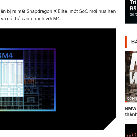
Tr
Bằ
ẩn bị ra mắt Snapdragon X Elite, một SoC mới hứa hẹn
06/
 và có thể cạnh tranh với M4.
BÀ
CÔNG
BMW g
thành