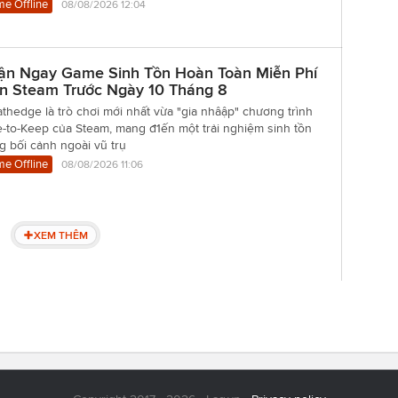
e Offline
08/08/2026 12:04
ận Ngay Game Sinh Tồn Hoàn Toàn Miễn Phí
ên Steam Trước Ngày 10 Tháng 8
thedge là trò chơi mới nhất vừa "gia nhâập" chương trình
-to-Keep của Steam, mang đ1ến một trải nghiệm sinh tồn
g bối cảnh ngoài vũ trụ
e Offline
08/08/2026 11:06
XEM THÊM