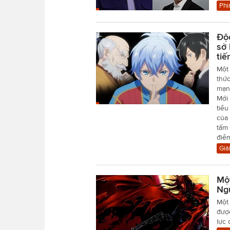
Phi
Độ
sở 
tiế
Một
thức
mạn
Mới 
tiểu
của 
tấm 
điể
Giải
Mộ
Ng
Một 
đượ
lực