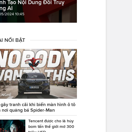
ình Tạo Nội Dung Đồi Truỵ
ng AI
05/2024 10:45
I NỔI BẬT
 NGHỆ
ây tranh cãi khi biến màn hình ô tô
 nơi quảng bá Spider-Man
Tencent được cho là hủy
bom tấn thế giới mở 300
triệu USD