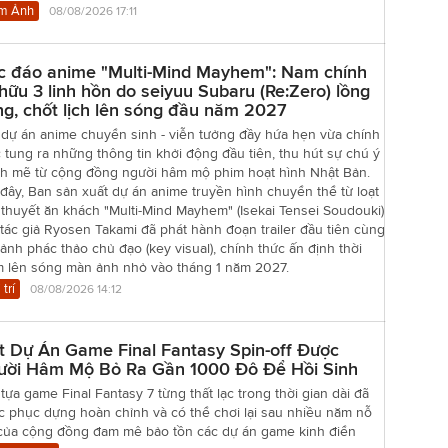
m Ảnh
08/08/2026 17:11
c đáo anime "Multi-Mind Mayhem": Nam chính
hữu 3 linh hồn do seiyuu Subaru (Re:Zero) lồng
ng, chốt lịch lên sóng đầu năm 2027
 dự án anime chuyển sinh - viễn tưởng đầy hứa hẹn vừa chính
 tung ra những thông tin khởi động đầu tiên, thu hút sự chú ý
h mẽ từ cộng đồng người hâm mộ phim hoạt hình Nhật Bản.
đây, Ban sản xuất dự án anime truyền hình chuyển thể từ loạt
 thuyết ăn khách "Multi-Mind Mayhem" (Isekai Tensei Soudouki)
tác giả Ryosen Takami đã phát hành đoạn trailer đầu tiên cùng
ảnh phác thảo chủ đạo (key visual), chính thức ấn định thời
m lên sóng màn ảnh nhỏ vào tháng 1 năm 2027.
 trí
08/08/2026 14:12
t Dự Án Game Final Fantasy Spin-off Được
ười Hâm Mộ Bỏ Ra Gần 1000 Đô Để Hồi Sinh
tựa game Final Fantasy 7 từng thất lạc trong thời gian dài đã
c phục dựng hoàn chỉnh và có thể chơi lại sau nhiều năm nỗ
 của cộng đồng đam mê bảo tồn các dự án game kinh điển