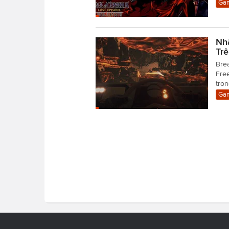
Gam
Nh
Tr
Brea
Free
tron
Gam