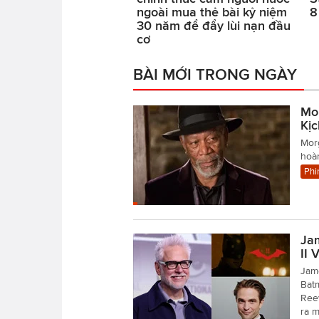
ngoài mua thẻ bài kỷ niệm
8
30 năm để đẩy lùi nạn đầu
cơ
BÀI MỚI TRONG NGÀY
Mo
Kị
Mor
hoàn
Phi
Ja
II 
Jame
Batm
Reev
ra 