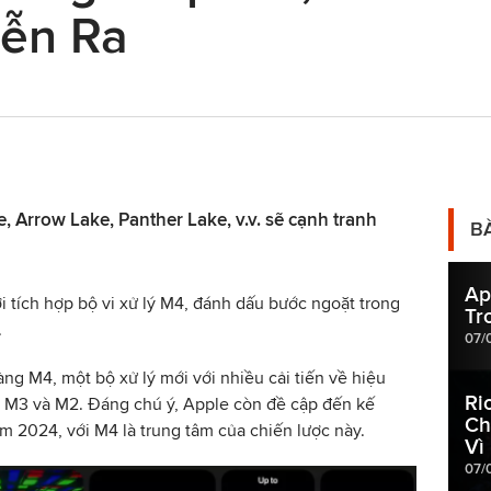
iễn Ra
, Arrow Lake, Panther Lake, v.v. sẽ cạnh tranh
B
Ap
i tích hợp bộ vi xử lý M4, đánh dấu bước ngoặt trong
Tr
.
07/
làng M4, một bộ xử lý mới với nhiều cải tiến về hiệu
Ri
c, M3 và M2. Đáng chú ý, Apple còn đề cập đến kế
Ch
m 2024, với M4 là trung tâm của chiến lược này.
Vì
07/