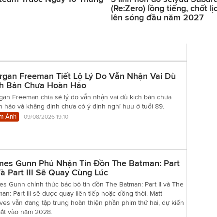
(Re:Zero) lồng tiếng, chốt lị
lên sóng đầu năm 2027
rgan Freeman Tiết Lộ Lý Do Vẫn Nhận Vai Dù
ch Bản Chưa Hoàn Hảo
gan Freeman chia sẻ lý do vẫn nhận vai dù kịch bản chưa
 hảo và khẳng định chưa có ý định nghỉ hưu ở tuổi 89.
m Ảnh
09/08/2026 19:10
mes Gunn Phủ Nhận Tin Đồn The Batman: Part
Và Part III Sẽ Quay Cùng Lúc
s Gunn chính thức bác bỏ tin đồn The Batman: Part II và The
an: Part III sẽ được quay liên tiếp hoặc đồng thời. Matt
es vẫn đang tập trung hoàn thiện phần phim thứ hai, dự kiến
mắt vào năm 2028.