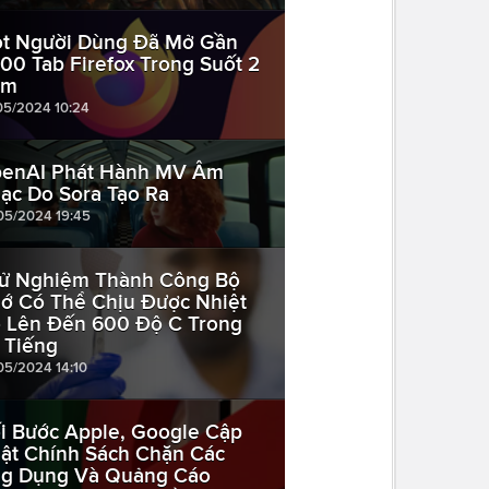
t Người Dùng Đã Mở Gần
500 Tab Firefox Trong Suốt 2
ăm
05/2024 10:24
enAI Phát Hành MV Âm
ạc Do Sora Tạo Ra
05/2024 19:45
ử Nghiệm Thành Công Bộ
ớ Có Thể Chịu Được Nhiệt
 Lên Đến 600 Độ C Trong
 Tiếng
05/2024 14:10
i Bước Apple, Google Cập
ật Chính Sách Chặn Các
g Dụng Và Quảng Cáo