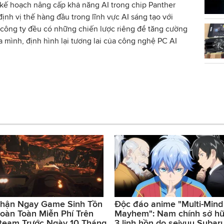
kế hoạch nâng cấp khả năng AI trong chip Panther
định vị thế hàng đầu trong lĩnh vực AI sáng tạo với
 công ty đều có những chiến lược riêng để tăng cường
ủa mình, định hình lại tương lai của công nghệ PC AI
hận Ngay Game Sinh Tồn
Độc đáo anime "Multi-Mind
oàn Toàn Miễn Phí Trên
Mayhem": Nam chính sở h
team Trước Ngày 10 Tháng
3 linh hồn do seiyuu Subar