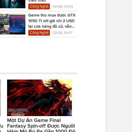
Công Nghệ
04/08, 09:54
Game thủ mua được GTX
1050 Ti với giá chỉ 2 USD
tại cửa hàng đồ cũ, vẫn
chạy Cyberpunk 2077
Công Nghệ
03/08, 19:47
Một Dự Án Game Final
ữu
Fantasy Spin-off Được Người
u
Hâm Mộ Bỏ Ra Gần 1000 Đô