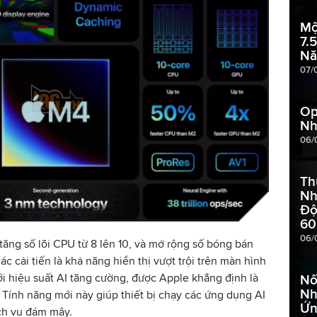
Mộ
7.
N
07/
Op
Nh
06/
Th
Nh
Độ
60
06/
tăng số lõi CPU từ 8 lên 10, và mở rộng số bóng bán
các cải tiến là khả năng hiển thị vượt trội trên màn hình
i hiệu suất AI tăng cường, được Apple khẳng định là
Nố
Nh
 Tính năng mới này giúp thiết bị chạy các ứng dụng AI
Ứn
ch vụ đám mây.