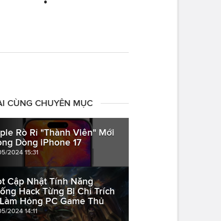
ÀI CÙNG CHUYÊN MỤC
ple Rò Rỉ "Thành Viên" Mới
ong Dòng iPhone 17
05/2024 15:31
ot Cập Nhật Tính Năng
ống Hack Từng Bị Chỉ Trích
 Làm Hỏng PC Game Thủ
05/2024 14:11