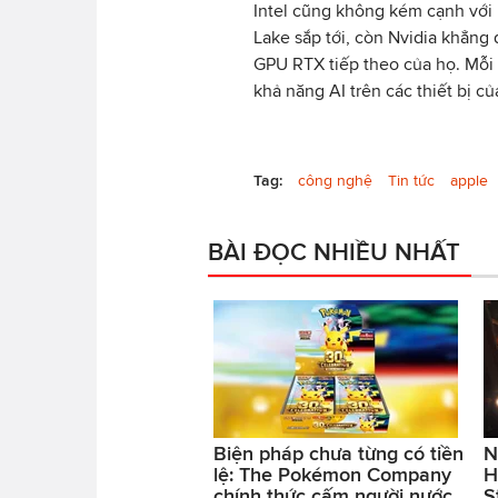
Intel cũng không kém cạnh với 
Lake sắp tới, còn Nvidia khẳng 
GPU RTX tiếp theo của họ. Mỗi
khả năng AI trên các thiết bị c
Tag:
công nghệ
Tin tức
apple
BÀI ĐỌC NHIỀU NHẤT
Biện pháp chưa từng có tiền
N
lệ: The Pokémon Company
H
chính thức cấm người nước
S