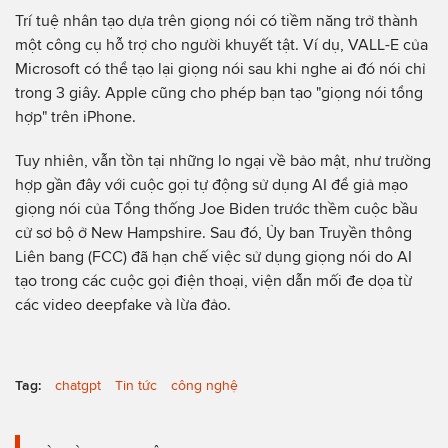
Trí tuệ nhân tạo dựa trên giọng nói có tiềm năng trở thành
một công cụ hỗ trợ cho người khuyết tật. Ví dụ, VALL-E của
Microsoft có thể tạo lại giọng nói sau khi nghe ai đó nói chỉ
trong 3 giây. Apple cũng cho phép bạn tạo "giọng nói tổng
hợp" trên iPhone.
Tuy nhiên, vẫn tồn tại những lo ngại về bảo mật, như trường
hợp gần đây với cuộc gọi tự động sử dụng AI để giả mạo
giọng nói của Tổng thống Joe Biden trước thềm cuộc bầu
cử sơ bộ ở New Hampshire. Sau đó, Ủy ban Truyền thông
Liên bang (FCC) đã hạn chế việc sử dụng giọng nói do AI
tạo trong các cuộc gọi điện thoại, viện dẫn mối đe dọa từ
các video deepfake và lừa đảo.
Tag:
chatgpt
Tin tức
công nghệ