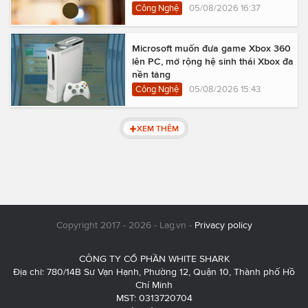
Công Nghệ
05/08/2026 16:37
Microsoft muốn đưa game Xbox 360
lên PC, mở rộng hệ sinh thái Xbox đa
nền tảng
Công Nghệ
05/08/2026 15:43
XEM THÊM
Copyright 2017 - 2026 - Lag.vn -
Privacy policy
CÔNG TY CỔ PHẦN WHITE SHARK
Địa chỉ: 780/14B Sư Vạn Hạnh, Phường 12, Quận 10, Thành phố Hồ
Chí Minh
MST: 0313720704