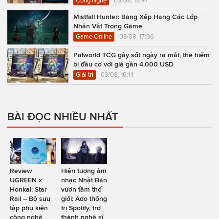
Công Nghệ
03/08, 19:47
Mistfall Hunter: Bảng Xếp Hạng Các Lớp
Nhân Vật Trong Game
Game Online
03/08, 17:06
Palworld TCG gây sốt ngày ra mắt, thẻ hiếm
bị đầu cơ với giá gần 4.000 USD
Giải trí
03/08, 16:14
BÀI ĐỌC NHIỀU NHẤT
Review
Hiện tượng âm
UGREEN x
nhạc Nhật Bản
Honkai: Star
vươn tầm thế
Rail – Bộ sưu
giới: Ado thống
tập phụ kiện
trị Spotify, trở
công nghệ
thành nghệ sĩ