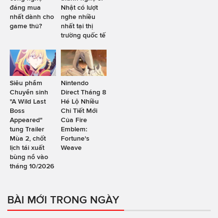
đáng mua
Nhật có lượt
nhất dành cho
nghe nhiều
game thủ?
nhất tại thị
trường quốc tế
Siêu phẩm
Nintendo
Chuyển sinh
Direct Tháng 8
"A Wild Last
Hé Lộ Nhiều
Boss
Chi Tiết Mới
Appeared"
Của Fire
tung Trailer
Emblem:
Mùa 2, chốt
Fortune's
lịch tái xuất
Weave
bùng nổ vào
tháng 10/2026
BÀI MỚI TRONG NGÀY