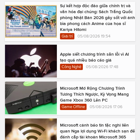
Sự kết hợp độc đáo giữa chính trị và
văn hóa đại chúng: Sách Trắng Quốc
phòng Nhật Bản 2026 gây sốt với ảnh
bìa phong cách Anime của họa sĩ
Kariya Hitomi
Giải trí
05/08/2026 19:54
Apple siết chương trình săn lỗi vì AI
tạo quá nhiều báo cáo giả
Công Nghệ
05/08/2026 17:48
Microsoft Mở Rộng Chương Trình
Tương Thích Ngược, Kỳ Vọng Mang
Game Xbox 360 Lên PC
Game Offline
05/08/2026 17:06
Microsoft cảnh báo tin tặc nghi liên
quan Nga lợi dụng Wi-Fi khách sạn để
đánh cắp tài khoản Microsoft 365