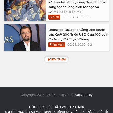
lồ" Bandai bắt tay cùng Twin Engine
sáng tạo thương hiệu Manga và
Anime hoàn toàn mới
Giải trí
06/08/2026 16:56
Leonardo DiCaprio Cùng Jeff Bezos
Lập Quỹ 200 Triệu USD Cứu 100 Loài
Có Nguy Cơ Tuyệt Chủng
Phim Ảnh
06/08/2026 16:21
XEM THÊM
Copyright 2017 - 2026 - Lag.vn -
Privacy policy
CÔNG TY CỔ PHẦN WHITE SHARK
Địa chỉ: 780/14B Sư Vạn Hạnh, Phường 12, Quận 10, Thành phố Hồ