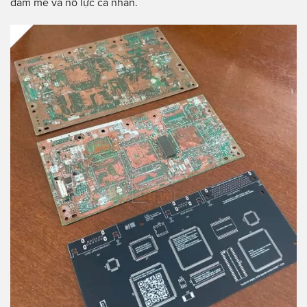
đam mê và nỗ lực cá nhân.