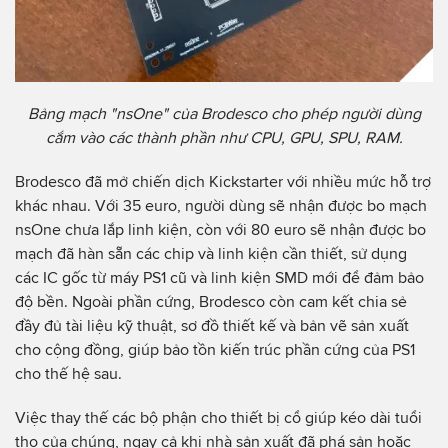
Bảng mạch "nsOne" của Brodesco cho phép người dùng
cắm vào các thành phần như CPU, GPU, SPU, RAM.
Brodesco đã mở chiến dịch Kickstarter với nhiều mức hỗ trợ
khác nhau. Với 35 euro, người dùng sẽ nhận được bo mạch
nsOne chưa lắp linh kiện, còn với 80 euro sẽ nhận được bo
mạch đã hàn sẵn các chip và linh kiện cần thiết, sử dụng
các IC gốc từ máy PS1 cũ và linh kiện SMD mới để đảm bảo
độ bền. Ngoài phần cứng, Brodesco còn cam kết chia sẻ
đầy đủ tài liệu kỹ thuật, sơ đồ thiết kế và bản vẽ sản xuất
cho cộng đồng, giúp bảo tồn kiến trúc phần cứng của PS1
cho thế hệ sau.
Việc thay thế các bộ phận cho thiết bị cổ giúp kéo dài tuổi
thọ của chúng, ngay cả khi nhà sản xuất đã phá sản hoặc