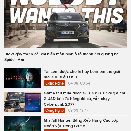
BMW gây tranh cãi khi biến màn hình ô tô thành nơi quảng bá
Spider-Man
Tencent được cho là hủy bom tấn thế giới
mở 300 triệu USD
Công Nghệ
04/08, 09:54
Game thủ mua được GTX 1050 Ti với giá chỉ
2 USD tại cửa hàng đồ cũ, vẫn chạy
Cyberpunk 2077
Công Nghệ
03/08, 19:47
Mistfall Hunter: Bảng Xếp Hạng Các Lớp
Nhân Vật Trong Game