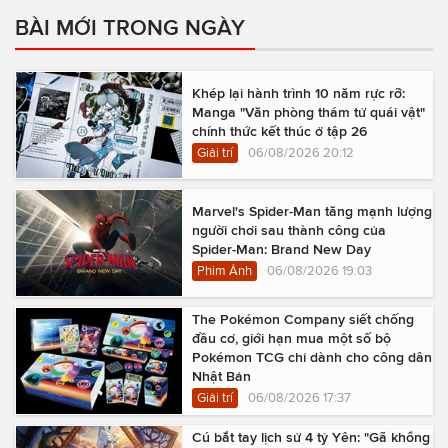
BÀI MỚI TRONG NGÀY
Khép lại hành trình 10 năm rực rỡ:
Manga "Văn phòng thám tử quái vật"
chính thức kết thúc ở tập 26
Giải trí
06/08/2026 20:12
Marvel's Spider-Man tăng mạnh lượng
người chơi sau thành công của
Spider-Man: Brand New Day
Phim Ảnh
06/08/2026 19:03
The Pokémon Company siết chống
đầu cơ, giới hạn mua một số bộ
Pokémon TCG chỉ dành cho công dân
Nhật Bản
Giải trí
06/08/2026 17:37
Cú bắt tay lịch sử 4 tỷ Yên: "Gã khổng