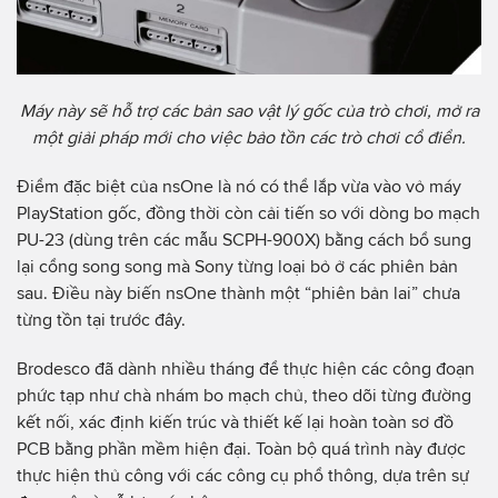
Máy này sẽ hỗ trợ các bản sao vật lý gốc của trò chơi, mở ra
một giải pháp mới cho việc bảo tồn các trò chơi cổ điển.
Điểm đặc biệt của nsOne là nó có thể lắp vừa vào vỏ máy
PlayStation gốc, đồng thời còn cải tiến so với dòng bo mạch
PU-23 (dùng trên các mẫu SCPH-900X) bằng cách bổ sung
lại cổng song song mà Sony từng loại bỏ ở các phiên bản
sau. Điều này biến nsOne thành một “phiên bản lai” chưa
từng tồn tại trước đây.
Brodesco đã dành nhiều tháng để thực hiện các công đoạn
phức tạp như chà nhám bo mạch chủ, theo dõi từng đường
kết nối, xác định kiến trúc và thiết kế lại hoàn toàn sơ đồ
PCB bằng phần mềm hiện đại. Toàn bộ quá trình này được
thực hiện thủ công với các công cụ phổ thông, dựa trên sự