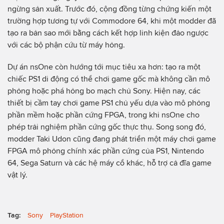
ngừng sản xuất. Trước đó, cộng đồng từng chứng kiến một
trường hợp tương tự với Commodore 64, khi một modder đã
tạo ra bản sao mới bằng cách kết hợp linh kiện đảo ngược
với các bộ phận cứu từ máy hỏng.
Dự án nsOne còn hướng tới mục tiêu xa hơn: tạo ra một
chiếc PS1 di động có thể chơi game gốc mà không cần mô
phỏng hoặc phá hỏng bo mạch chủ Sony. Hiện nay, các
thiết bị cầm tay chơi game PS1 chủ yếu dựa vào mô phỏng
phần mềm hoặc phần cứng FPGA, trong khi nsOne cho
phép trải nghiệm phần cứng gốc thực thụ. Song song đó,
modder Taki Udon cũng đang phát triển một máy chơi game
FPGA mô phỏng chính xác phần cứng của PS1, Nintendo
64, Sega Saturn và các hệ máy cổ khác, hỗ trợ cả đĩa game
vật lý.
Tag:
Sony
PlayStation