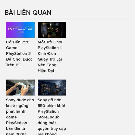
BÀI LIÊN QUAN
Có Đến 75%
Một Trò Chơi
Game
PlayStation 1
PlayStation 3
Kinh Điển
Đã Chơi Được
Quay Trở Lại
Trên PC
Nền Tảng
Hiện Đại
Sony được cho
Sony gỡ hơn
là sẽ ngừng
550 phim khỏi
phát hành
PlayStation
game
Store, người
PlayStation
dùng mất
bản đĩa từ
quyền truy cập
năm 2028
mà không