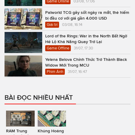
Game Online
03/08, 17:06
Palworld TCG gây sốt ngày ra mắt, thẻ hiếm
bị đầu cơ với giá gần 4.000 USD
Giải trí
03/08, 16:14
Lord of the Rings: War in the North Bất Ngờ
Hé Lộ Khả Năng Quay Trở Lại
Game Offline
31/07, 17:30
Yelena Belova Chính Thức Trở Thành Black
Widow Mới Trong MCU
Phim Ảnh
31/07, 16:47
BÀI ĐỌC NHIỀU NHẤT
RAM Trung
Khủng Hoảng