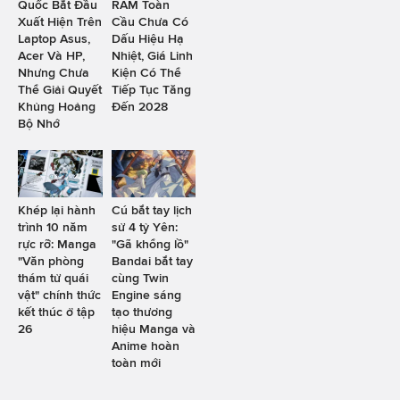
Quốc Bắt Đầu
RAM Toàn
Xuất Hiện Trên
Cầu Chưa Có
Laptop Asus,
Dấu Hiệu Hạ
Acer Và HP,
Nhiệt, Giá Linh
Nhưng Chưa
Kiện Có Thể
Thể Giải Quyết
Tiếp Tục Tăng
Khủng Hoảng
Đến 2028
Bộ Nhớ
Khép lại hành
Cú bắt tay lịch
trình 10 năm
sử 4 tỷ Yên:
rực rỡ: Manga
"Gã khổng lồ"
"Văn phòng
Bandai bắt tay
thám tử quái
cùng Twin
vật" chính thức
Engine sáng
kết thúc ở tập
tạo thương
26
hiệu Manga và
Anime hoàn
toàn mới