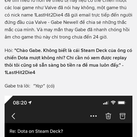
Để tìm hiểu rõ hơn về thiếu bị này liệu có thể chiến mượt
các loại game như Valve đã nói hay không, một game thủ
có nick name 1LastHit2Die4 đã gửi email trực tiếp đến người
đứng đầu của Valve - Gabe Newell để chia sẻ những thắc
mắc của mình. Và may mắn thay Gabe đã nhanh chóng hồi
âm cho game thủ này chỉ trong chưa đến 24 giờ.
Hỏi:
"Chào Gabe. Không biết là cái Steam Deck của ông có
chiến Dota mượt không nhỉ? Chỉ cần nó xem được replay
thôi tôi cũng sẽ sẵn sàng bỏ tiền ra để mua luôn đấy." -
1LastHit2Die4
Gabe trả lời:
"Yep"
(có)