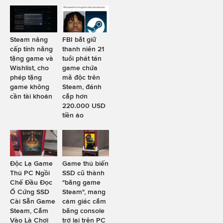
Steam nâng
FBI bắt giữ
cấp tính năng
thanh niên 21
tặng game và
tuổi phát tán
Wishlist, cho
game chứa
phép tặng
mã độc trên
game không
Steam, đánh
cần tài khoản
cắp hơn
220.000 USD
tiền ảo
Độc Lạ Game
Game thủ biến
Thủ PC Ngồi
SSD cũ thành
Chế Đầu Đọc
"băng game
Ổ Cứng SSD
Steam", mang
Cài Sẵn Game
cảm giác cắm
Steam, Cắm
băng console
Vào Là Chơi
trở lại trên PC