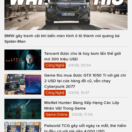
BMW gây tranh cãi khi biến màn hình ô tô thành nơi quảng bá
Spider-Man
Tencent được cho là hủy bom tấn thế giới
mở 300 triệu USD
Công Nghệ
04/08, 09:54
Game thủ mua được GTX 1050 Ti với giá chỉ
2 USD tại cửa hàng đồ cũ, vẫn chạy
Cyberpunk 2077
Công Nghệ
03/08, 19:47
Mistfall Hunter: Bảng Xếp Hạng Các Lớp
Nhân Vật Trong Game
Game Online
03/08, 17:06
Palworld TCG gây sốt ngày ra mắt, thẻ hiếm
bị đầu cơ với giá gần 4.000 USD