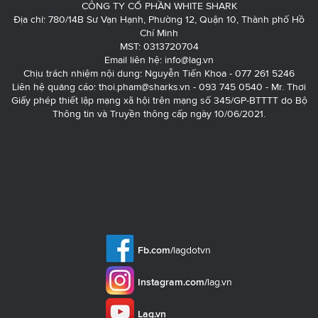
CÔNG TY CỔ PHẦN WHITE SHARK
Địa chỉ: 780/14B Sư Vạn Hạnh, Phường 12, Quận 10, Thành phố Hồ
Chí Minh
MST: 0313720704
Email liên hệ:
info@lag.vn
Chịu trách nhiệm nội dung: Nguyễn Tiến Khoa - 077 261 5246
Liên hệ quảng cáo:
thoi.pham@sharks.vn
- 093 745 0540 - Mr. Thơi
Giấy phép thiết lập mạng xã hội trên mạng số 345/GP-BTTTT do Bộ
Thông tin và Truyền thông cấp ngày 10/06/2021.
Fb.com/
lagdotvn
Instagram.com/
lag.vn
Lag.vn