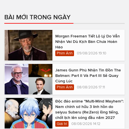
BÀI MỚI TRONG NGÀY
Morgan Freeman Tiết Lộ Lý Do Vẫn
Nhận Vai Dù Kịch Bản Chưa Hoàn
Hảo
Phim Ảnh
09/08/2026 19:10
James Gunn Phủ Nhận Tin Đồn The
Batman: Part II Và Part III Sẽ Quay
Cùng Lúc
Phim Ảnh
08/08/2026 17:11
Độc đáo anime "Multi-Mind Mayhem":
Nam chính sở hữu 3 linh hồn do
seiyuu Subaru (Re:Zero) lồng tiếng,
chốt lịch lên sóng đầu năm 2027
Giải trí
08/08/2026 14:12