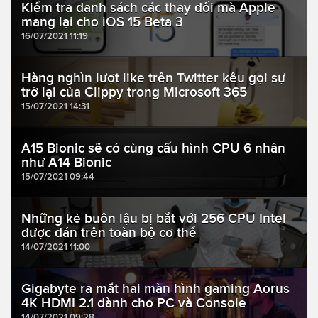
Kiểm tra danh sách các thay đổi mà Apple
mang lại cho iOS 15 Beta 3
16/07/2021 11:19
Hàng nghìn lượt like trên Twitter kêu gọi sự
trở lại của Clippy trong Microsoft 365
15/07/2021 14:31
A15 Bionic sẽ có cùng cấu hình CPU 6 nhân
như A14 Bionic
15/07/2021 09:44
Những kẻ buôn lậu bị bắt với 256 CPU Intel
được dán trên toàn bộ cơ thể
14/07/2021 11:00
Gigabyte ra mắt hai màn hình gaming Aorus
4K HDMI 2.1 dành cho PC và Console
14/07/2021 09:28