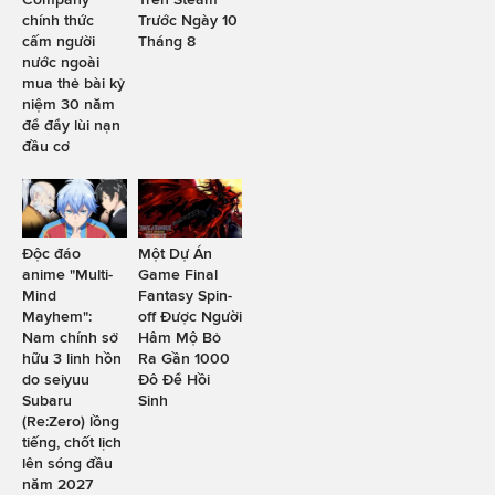
chính thức
Trước Ngày 10
cấm người
Tháng 8
nước ngoài
mua thẻ bài kỷ
niệm 30 năm
để đẩy lùi nạn
đầu cơ
Độc đáo
Một Dự Án
anime "Multi-
Game Final
Mind
Fantasy Spin-
Mayhem":
off Được Người
Nam chính sở
Hâm Mộ Bỏ
hữu 3 linh hồn
Ra Gần 1000
do seiyuu
Đô Để Hồi
Subaru
Sinh
(Re:Zero) lồng
tiếng, chốt lịch
lên sóng đầu
năm 2027