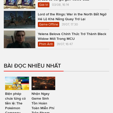
Giải trí
03/08, 16:14
Lord of the Rings: War in the North Bất Ngờ
Hé Lộ Khả Năng Quay Trở Lại
Game Offline
31/07, 17:30
Yelena Belova Chính Thức Trở Thành Black
Widow Mới Trong MCU
Phim Ảnh
31/07, 16:47
BÀI ĐỌC NHIỀU NHẤT
Biện pháp
Nhận Ngay
chưa từng có
Game Sinh
tiền lệ: The
Tồn Hoàn
Pokémon
Toàn Miễn Phí
Company
Trên Steam