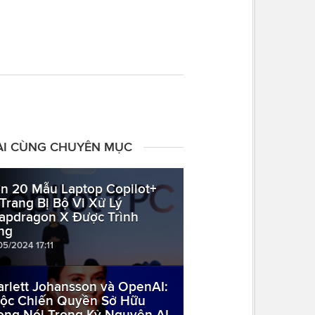
ÀI CÙNG CHUYÊN MỤC
n 20 Mẫu Laptop Copilot+
 Trang Bị Bộ Vi Xử Lý
apdragon X Được Trình
ng
05/2024 17:11
arlett Johansson và OpenAI:
ộc Chiến Quyền Sở Hữu
ọng Nói Trong Kỷ Nguyên AI