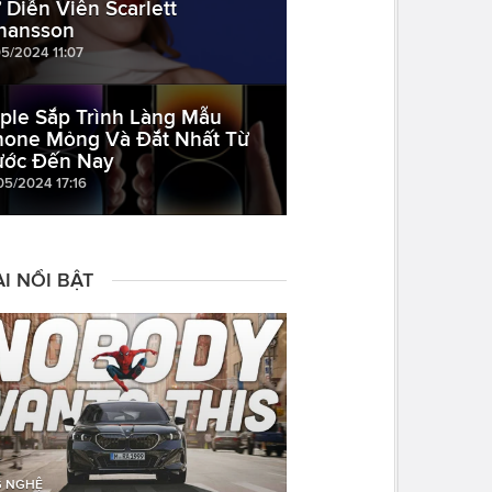
 Diễn Viên Scarlett
hansson
05/2024 11:07
ple Sắp Trình Làng Mẫu
hone Mỏng Và Đắt Nhất Từ
ước Đến Nay
05/2024 17:16
I NỔI BẬT
 NGHỆ