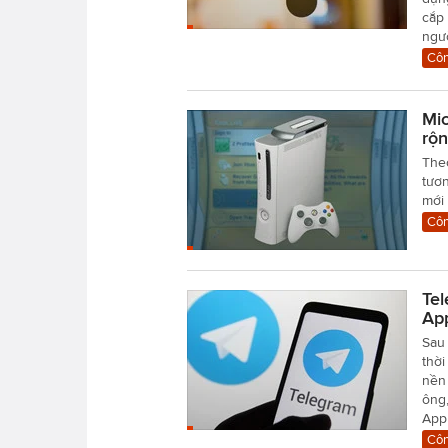
cắp 
ngư
Côn
Mi
rộn
Theo
tươn
mới 
Côn
Tel
Ap
Sau 
thời
nền 
ông,
App
Côn