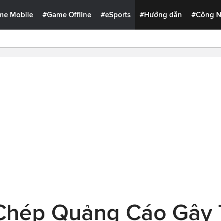
me Mobile
#Game Offline
#eSports
#Hướng dẫn
#Công 
Chép Quảng Cáo Gây 