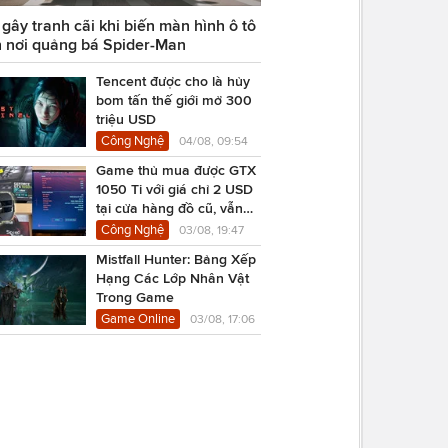
ây tranh cãi khi biến màn hình ô tô
 nơi quảng bá Spider-Man
Tencent được cho là hủy
bom tấn thế giới mở 300
triệu USD
Công Nghệ
04/08, 09:54
Game thủ mua được GTX
1050 Ti với giá chỉ 2 USD
tại cửa hàng đồ cũ, vẫn
chạy Cyberpunk 2077
Công Nghệ
03/08, 19:47
Mistfall Hunter: Bảng Xếp
Hạng Các Lớp Nhân Vật
Trong Game
Game Online
03/08, 17:06