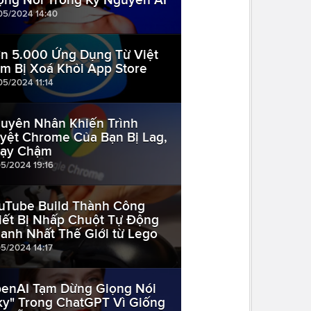
05/2024 14:40
n 5.000 Ứng Dụng Từ Việt
m Bị Xoá Khỏi App Store
05/2024 11:14
uyên Nhân Khiến Trình
yệt Chrome Của Bạn Bị Lag,
ạy Chậm
05/2024 19:16
uTube Build Thành Công
iết Bị Nhấp Chuột Tự Động
anh Nhất Thế Giới từ Lego
05/2024 14:17
enAI Tạm Dừng Giọng Nói
ky" Trong ChatGPT Vì Giống