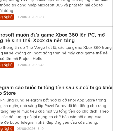
thông tin đăng nhập Microsoft 365 và phát tán mã độc tới
ời dùng.
g Nghệ
05/08/2026 16:37
crosoft muốn đưa game Xbox 360 lên PC, mở
g hệ sinh thái Xbox đa nền tảng
 thông tin do The Verge tiết lộ, các tựa game Xbox 360 trong
g lai sẽ không chỉ hoạt động trên hệ máy chơi game thế hệ
có tên mã Project Helix.
g Nghệ
05/08/2026 15:43
egram cáo buộc bị tống tiền sau sự cố bị gỡ khỏi
p Store
khi ứng dụng Telegram bất ngờ bị gỡ khỏi App Store trong
 gian ngắn, nhà sáng lập Pavel Durov đã lên tiếng cho rằng
tảng này là mục tiêu của một vụ tống tiền có chủ đích. Theo
 các đối tượng đã lợi dụng cơ chế báo cáo nội dung của
le để buộc Telegram phải đáp ứng yêu cầu của chúng.
g Nghệ
05/08/2026 15:19