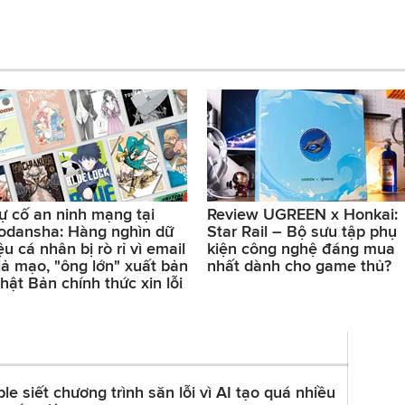
ự cố an ninh mạng tại
Review UGREEN x Honkai:
odansha: Hàng nghìn dữ
Star Rail – Bộ sưu tập phụ
iệu cá nhân bị rò rỉ vì email
kiện công nghệ đáng mua
iả mạo, "ông lớn" xuất bản
nhất dành cho game thủ?
hật Bản chính thức xin lỗi
le siết chương trình săn lỗi vì AI tạo quá nhiều