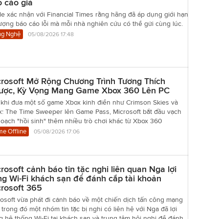
 cáo giả
e xác nhận với Financial Times rằng hãng đã áp dụng giới hạn
ượng báo cáo lỗi mà mỗi nhà nghiên cứu có thể gửi cùng lúc.
g Nghệ
05/08/2026 17:48
rosoft Mở Rộng Chương Trình Tương Thích
ược, Kỳ Vọng Mang Game Xbox 360 Lên PC
 khi đưa một số game Xbox kinh điển như Crimson Skies và
nx: The Time Sweeper lên Game Pass, Microsoft bắt đầu vạch
oạch "hồi sinh" thêm nhiều trò chơi khác từ Xbox 360
e Offline
05/08/2026 17:06
rosoft cảnh báo tin tặc nghi liên quan Nga lợi
g Wi-Fi khách sạn để đánh cắp tài khoản
rosoft 365
osoft vừa phát đi cảnh báo về một chiến dịch tấn công mạng
 trong đó một nhóm tin tặc bị nghi có liên hệ với Nga đã lợi
 hệ thống Wi-Fi tại khách sạn và trung tâm hội nghị để đánh