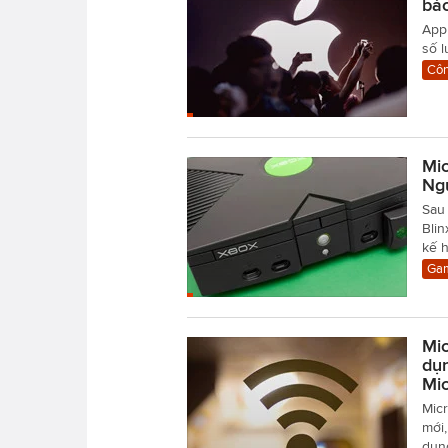
báo
Appl
số l
Côn
Mic
Ng
Sau
Bli
kế h
Gam
Mic
dụn
Mic
Micr
mới,
dụng