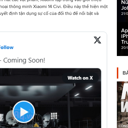
Nữ
hoại thông minh Xiaomi 14 Civi. Điều này thể hiện một
Jo
uyết định tận dụng sự cố của đối thủ để nổi bật và
21/
Ap
iP
Tr
20/
BÀ
CÔNG