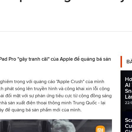
ad Pro "gây tranh cãi" của Apple để quảng bá sản
B
Hơ
nghiêm trọng với quảng cáo "Apple Crush" của mình
AI
h phát sóng lên truyền hình và công khai xin lỗi cộng
Sn
i đối mặt với sự phản ứng tiêu cực từ cộng đồng sáng
Là
 nhà sản xuất điện thoại thông minh Trung Quốc - lại
22/
này để quảng bá sản phẩm mới của mình.
Sc
Cu
Gi