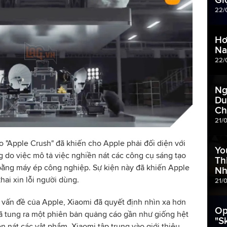
22/
Hơ
Na
22/
Ng
Du
Ch
21/
o "Apple Crush" đã khiến cho Apple phải đối diện với
Yo
 do việc mô tả việc nghiền nát các công cụ sáng tạo
Th
bằng máy ép công nghiệp. Sự kiện này đã khiến Apple
Nh
hai xin lỗi người dùng.
21/
o vấn đề của Apple, Xiaomi đã quyết định nhìn xa hơn
Op
ã tung ra một phiên bản quảng cáo gần như giống hệt
"S
ền nát các vật phẩm, Xiaomi tập trung vào giới thiệu