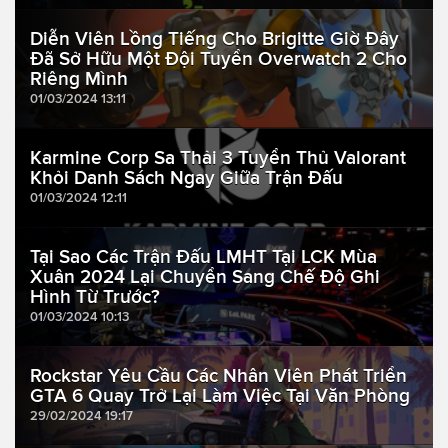
Diễn Viên Lồng Tiếng Cho Brigitte Giờ Đây
Đã Sở Hữu Một Đội Tuyển Overwatch 2 Cho
Riêng Mình
01/03/2024 13:11
Karmine Corp Sa Thải 3 Tuyển Thủ Valorant
Khỏi Danh Sách Ngay Giữa Trận Đấu
01/03/2024 12:11
Tại Sao Các Trận Đấu LMHT Tại LCK Mùa
Xuân 2024 Lại Chuyển Sang Chế Độ Ghi
Hình Từ Trước?
01/03/2024 10:13
Rockstar Yêu Cầu Các Nhân Viên Phát Triển
GTA 6 Quay Trở Lại Làm Việc Tại Văn Phòng
29/02/2024 19:17