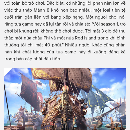
với toàn bộ trò chơi. Đặc biệt, có những lời phàn nàn lớn về
việc thu thập Mảnh 8 khó hơn bao nhiêu, một loại tiền tệ
cuối trận gắn liền với bảng xếp hạng. Một người chơi nói
rằng tựa game này đã lụi tàn rồi và chia sẻ: "Với season 1, trò
chơi bị khùng rồi; không thể chơi được. Tôi mất 3 giờ để thu
thập một nửa châu Phi và một nửa Red Island trong khi bình
thường tôi chỉ mất 40 phút." Nhiều người khác cũng phàn
nàn khi chất lượng của tựa game này đi xuống đáng kể
trong bản cập nhật đầu tiên.