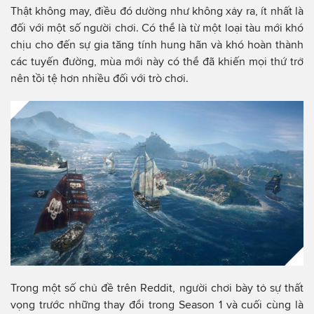
Thật không may, điều đó dường như không xảy ra, ít nhất là
đối với một số người chơi. Có thể là từ một loại tàu mới khó
chịu cho đến sự gia tăng tính hung hãn và khó hoàn thành
các tuyến đường, mùa mới này có thể đã khiến mọi thứ trở
nên tồi tệ hơn nhiều đối với trò chơi.
Trong một số chủ đề trên Reddit, người chơi bày tỏ sự thất
vọng trước những thay đổi trong Season 1 và cuối cùng là