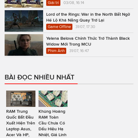
Giải trí
03/08, 16:14
Lord of the Rings: War in the North Bất Ngờ
Hé Lộ Khả Năng Quay Trở Lại
Game Offline
31/07, 17:30
Yelena Belova Chính Thức Trở Thành Black
Widow Mới Trong MCU
Phim Ảnh
31/07, 16:47
BÀI ĐỌC NHIỀU NHẤT
RAM Trung
Khủng Hoảng
Quốc Bắt Đầu
RAM Toàn
Xuất Hiện Trên
Cầu Chưa Có
Laptop Asus,
Dấu Hiệu Hạ
Acer Và HP,
Nhiệt, Giá Linh