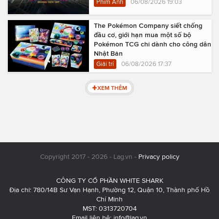
Phim Ảnh
06/08/2026 19:03
The Pokémon Company siết chống
đầu cơ, giới hạn mua một số bộ
Pokémon TCG chỉ dành cho công dân
Nhật Bản
Giải trí
06/08/2026 17:37
XEM THÊM
Copyright 2017 - 2026 - Lag.vn -
Privacy policy
CÔNG TY CỔ PHẦN WHITE SHARK
Địa chỉ: 780/14B Sư Vạn Hạnh, Phường 12, Quận 10, Thành phố Hồ
Chí Minh
MST: 0313720704
Email liên hệ:
info@lag.vn