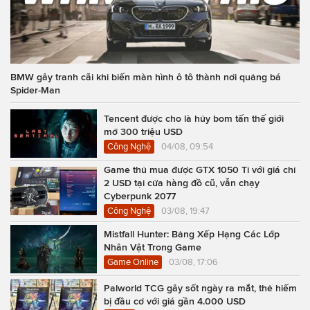
BMW gây tranh cãi khi biến màn hình ô tô thành nơi quảng bá
Spider-Man
Tencent được cho là hủy bom tấn thế giới
mở 300 triệu USD
Công Nghệ
04/08, 09:54
Game thủ mua được GTX 1050 Ti với giá chỉ
2 USD tại cửa hàng đồ cũ, vẫn chạy
Cyberpunk 2077
Công Nghệ
03/08, 19:47
Mistfall Hunter: Bảng Xếp Hạng Các Lớp
Nhân Vật Trong Game
Game Online
03/08, 17:06
Palworld TCG gây sốt ngày ra mắt, thẻ hiếm
bị đầu cơ với giá gần 4.000 USD