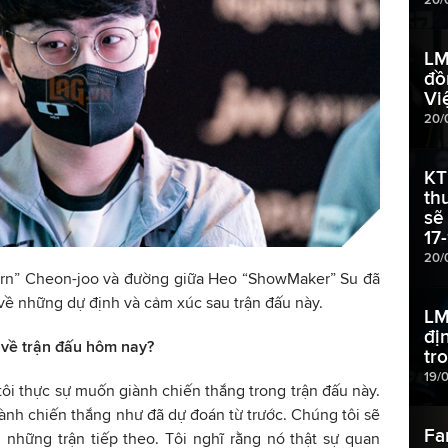
LM
đồ
Vi
20/
KT
th
sẽ
17-
20/
corn” Cheon-joo và đường giữa Heo “ShowMaker” Su đã
về những dự định và cảm xúc sau trận đấu này.
LM
đị
 về trận đấu hôm nay?
tr
19/
, tôi thực sự muốn giành chiến thắng trong trận đấu này.
ành chiến thắng như đã dự đoán từ trước. Chúng tôi sẽ
Fa
những trận tiếp theo. Tôi nghĩ rằng nó thật sự quan