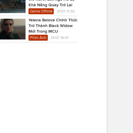
Khả Năng Quay Trở Lại
Game Offline
31/07, 17:30
Yelena Belova Chính Thức
Trở Thành Black Widow
Mới Trong MCU
Phim Ảnh
31/07, 16:47