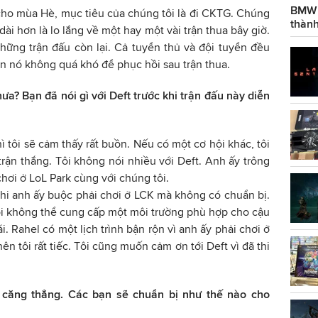
BMW g
 cho mùa Hè, mục tiêu của chúng tôi là đi CKTG. Chúng
thành
dài hơn là lo lắng về một hay một vài trận thua bây giờ.
hững trận đấu còn lại. Cả tuyển thủ và đội tuyển đều
ên nó không quá khó để phục hồi sau trận thua.
ưa? Bạn đã nói gì với Deft trước khi trận đấu này diễn
thì tôi sẽ cảm thấy rất buồn. Nếu có một cơ hội khác, tôi
trận thắng. Tôi không nói nhiều với Deft. Anh ấy trông
chơi ở LoL Park cùng với chúng tôi.
 khi anh ấy buộc phải chơi ở LCK mà không có chuẩn bị.
ôi không thể cung cấp một môi trường phù hợp cho cậu
i. Rahel có một lịch trình bận rộn vì anh ấy phải chơi ở
ên tôi rất tiếc. Tôi cũng muốn cảm ơn tới Deft vì đã thi
 căng thẳng. Các bạn sẽ chuẩn bị như thế nào cho