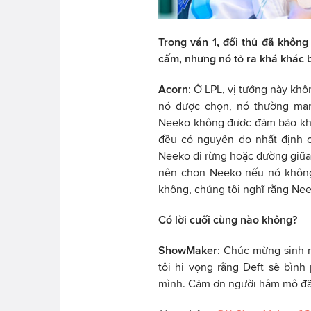
Trong ván 1, đối thủ đã khôn
cấm, nhưng nó tỏ ra khá khác b
Acorn
: Ở LPL, vị tướng này kh
nó được chọn, nó thường man
Neeko không được đảm bảo khi 
đều có nguyên do nhất định 
Neeko đi rừng hoặc đường giữa t
nên chọn Neeko nếu nó không
không, chúng tôi nghĩ rằng Nee
Có lời cuối cùng nào không?
ShowMaker
: Chúc mừng sinh n
tôi hi vọng rằng Deft sẽ bình
mình. Cảm ơn người hâm mộ đã 