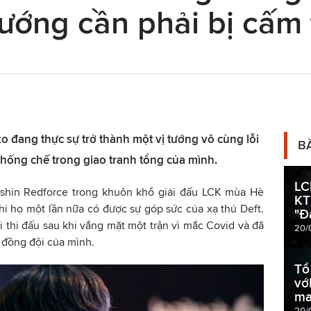
tướng cần phải bị cấm 
ko đang thực sự trở thành một vị tướng vô cùng lỗi
B
hống chế trong giao tranh tổng của mình.
LC
gshin Redforce trong khuôn khổ giải đấu LCK mùa Hè
KT
i họ một lần nữa có được sự góp sức của xạ thủ Deft.
"Đ
i thi đấu sau khi vắng mặt một trận vì mắc Covid và đã
20/
 đồng đội của mình.
Tổ
vớ
ma
20/