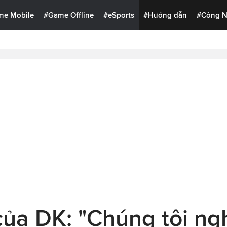
me Mobile
#Game Offline
#eSports
#Hướng dẫn
#Công 
ủa DK: "Chúng tôi ng