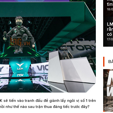
tì
18/
LM
rằ
có
17/
BÀ
K sẽ tiến vào tranh đấu để giành lấy ngôi vị số 1 trên
ồi như thế nào sau trận thua đáng tiếc trước đây?
CÔNG