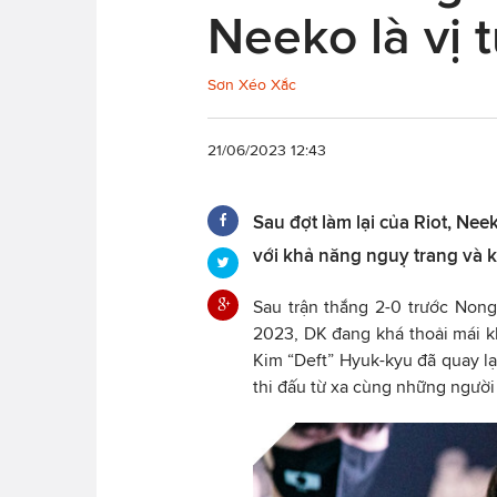
Neeko là vị 
Sơn Xéo Xắc
21/06/2023 12:43
Sau đợt làm lại của Riot, Nee
với khả năng nguỵ trang và k
Sau trận thắng 2-0 trước Non
2023, DK đang khá thoải mái kh
Kim “Deft” Hyuk-kyu đã quay lạ
thi đấu từ xa cùng những người