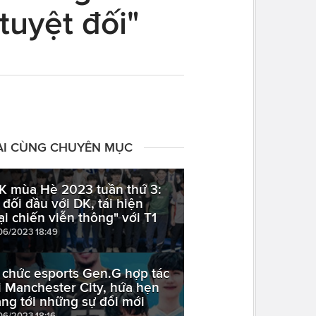
tuyệt đối"
ÀI CÙNG CHUYÊN MỤC
K mùa Hè 2023 tuần thứ 3:
 đối đầu với DK, tái hiện
ại chiến viễn thông" với T1
06/2023 18:49
 chức esports Gen.G hợp tác
i Manchester City, hứa hẹn
ng tới những sự đổi mới
06/2023 18:16