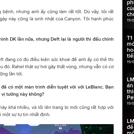
ph
củ
 bệnh, nhưng anh ấy cũng làm rất tốt. Dù vậy, tôi rất
ch
ngày này cũng là sinh nhật của Canyon. Tôi hạnh phúc
19/
T1 
hình DK lần nữa, nhưng Deft lại là người thi đấu chính
mớ
ho
ti
ft đang có đủ điều kiện sức khoẻ để anh ấy có thể thi
19/
u đó. Rahel thật sự hơi gây thất vọng, nhưng vẫn có cơ
ững lần tới.
LM
án
đã có một màn trình diễn tuyệt vời với LeBlanc. Bạn
th
n vị tướng này không?
Pe
19/
 này khá nhiều, và lối lên trang bị mới cũng rất hợp với
 một sự tự tin nhất định.
LM
để
mộ