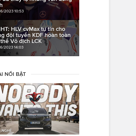
nh
06/2023 10:53
HT: HLV cvMax tự tin cho
ng đội tuyển KDF hoàn toàn
 thể Vô địch LCK
06/2023 14:03
I NỔI BẬT
 NGHỆ