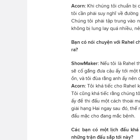
Acorn
: Khi chúng tôi chuẩn bị
tôi cần phải suy nghĩ về đường 
Chúng tôi phải tập trung vào n
không bị lung lay quá nhiều, n
Bạn có nói chuyện với Rahel ch
ra?
ShowMaker
: Nếu tôi là Rahel 
sẽ cố gắng đưa cậu ấy tới một 
ổn, và tôi đùa rằng anh ấy nên 
Acorn
: Tôi khá tiếc cho Rahel
Tôi cũng khá tiếc rằng chúng t
ấy để thi đấu một cách thoải má
giải hạng Hai ngay sau đó, thế n
đấu mặc cho đang mắc bệnh.
Các bạn có một lịch đấu khá
những trận đấu sắp tới này?