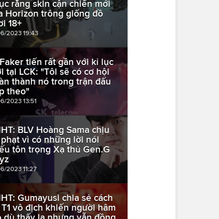
ục rằng skin cận chiến mới
a Horizon trông giống đồ
ơi 18+
06/2023 19:43
Faker tiến rất gần với kỉ lục
i tại LCK: "Tôi sẽ có cơ hội
àn thành nó trong trận đấu
ếp theo"
06/2023 13:51
HT: BLV Hoàng Sama chịu
 phạt vì có những lời nói
iếu tôn trọng Xạ thủ Gen.G
yz
06/2023 11:27
HT: Gumayusi chia sẻ cách
 T1 vô địch khiến người hâm
 dù thấy lạ nhưng vẫn đồng