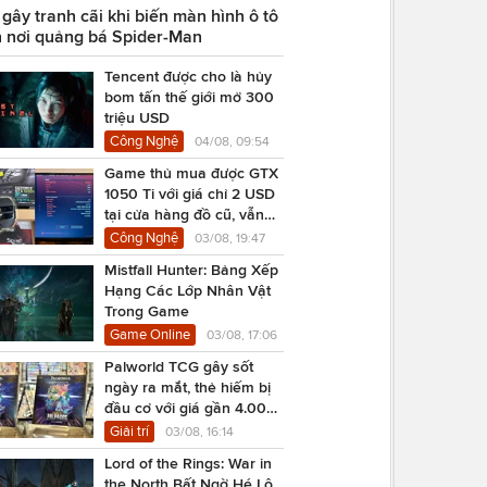
ây tranh cãi khi biến màn hình ô tô
 nơi quảng bá Spider-Man
Tencent được cho là hủy
bom tấn thế giới mở 300
triệu USD
Công Nghệ
04/08, 09:54
Game thủ mua được GTX
1050 Ti với giá chỉ 2 USD
tại cửa hàng đồ cũ, vẫn
chạy Cyberpunk 2077
Công Nghệ
03/08, 19:47
Mistfall Hunter: Bảng Xếp
Hạng Các Lớp Nhân Vật
Trong Game
Game Online
03/08, 17:06
Palworld TCG gây sốt
ngày ra mắt, thẻ hiếm bị
đầu cơ với giá gần 4.000
USD
Giải trí
03/08, 16:14
Lord of the Rings: War in
the North Bất Ngờ Hé Lộ