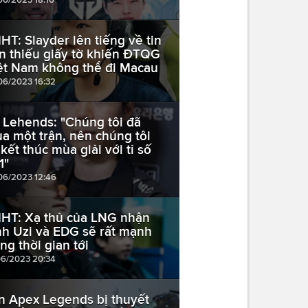
HT: Slayder lên tiếng về tin
n thiếu giấy tờ khiến ĐTQG
ệt Nam không thể đi Macau
06/2023 16:32
 Lehends: "Chúng tôi đã
ua một trận, nên chúng tôi
 kết thúc mùa giải với tỉ số
1"
06/2023 12:46
HT: Xạ thủ của LNG nhận
nh Uzi và EDG sẽ rất mạnh
ong thời gian tới
06/2023 20:34
n Apex Legends bị thuyết