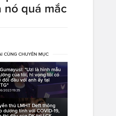
ủa nó quá mắc
ÀI CÙNG CHUYÊN MỤC
 Gumayusi: "Uzi là hình mẫu
tưởng của tôi, hi vọng tôi có
ể đối đầu với anh ấy tại
TG"
06/2023 19:35
yển thủ LMHT Deft thông
o dương tính với COVID-19,
ch thi đấu của DK tại LCK