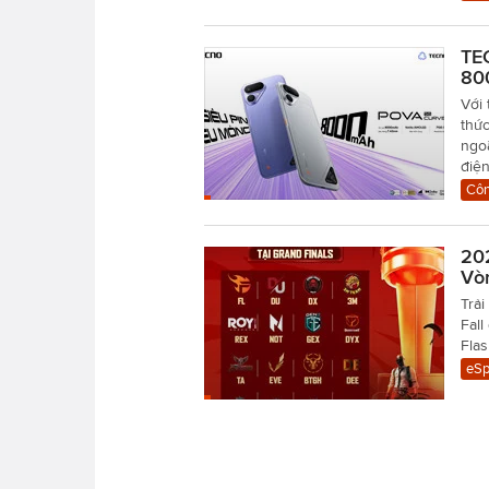
TE
80
Với 
thứ
ngoặ
điện
Côn
20
Vòn
Trải
Fall
Flas
eSp