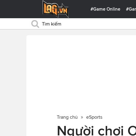
#Game Online
#Ga
Trang chủ
eSports
Người chơi O