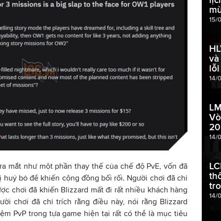
mù
15/
HL
và
lỗ
14/
LM
Vò
20
14/
LC
ra mắt như một phần thay thế của chế độ PvE, vốn đã
th
ị huỷ bỏ để khiến cộng đồng bối rối. Người chơi đã chỉ
tr
ược chơi đã khiến Blizzard mất đi rất nhiều khách hàng
14/
i chơi đã chỉ trích rằng điều này, nói rằng Blizzard
ệm PvP trong tựa game hiện tại rất có thể là mục tiêu