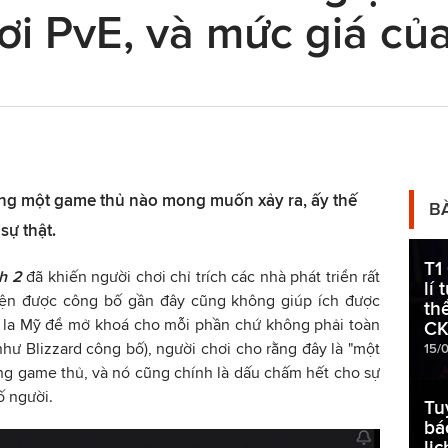
hơi PvE, và mức giá c
ng một game thủ nào mong muốn xảy ra, ấy thế
B
sự thật.
T1
h 2
đã khiến người chơi chỉ trích các nhà phát triển rất
lí 
uyện được công bố gần đây cũng không giúp ích được
th
ô la Mỹ để mở khoá cho mỗi phần chứ không phải toàn
CK
hư Blizzard công bố), người chơi cho rằng đây là "một
15/
ng game thủ, và nó cũng chính là dấu chấm hết cho sự
ố người.
Tu
bá
lị