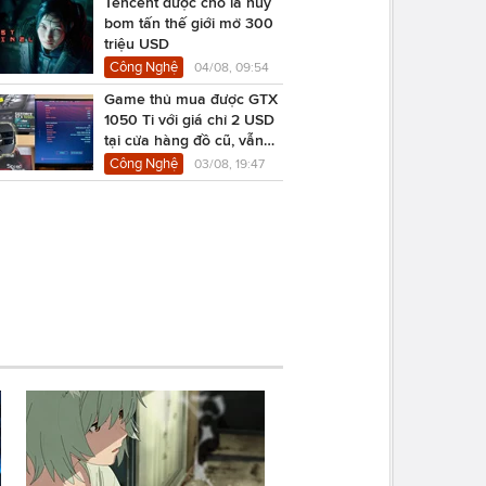
Tencent được cho là hủy
bom tấn thế giới mở 300
triệu USD
Công Nghệ
04/08, 09:54
Game thủ mua được GTX
1050 Ti với giá chỉ 2 USD
tại cửa hàng đồ cũ, vẫn
chạy Cyberpunk 2077
Công Nghệ
03/08, 19:47