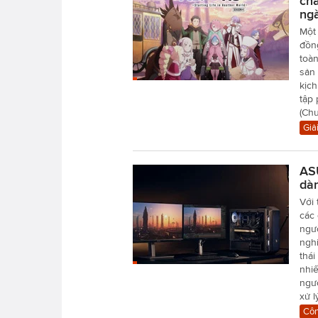
chá
ngà
Một 
đồn
toàn
sản 
kịch
tập
(Chư
Giải
ASU
dà
Với 
các
ngư
ngh
thái
nhiế
ngư
xử lý
Côn