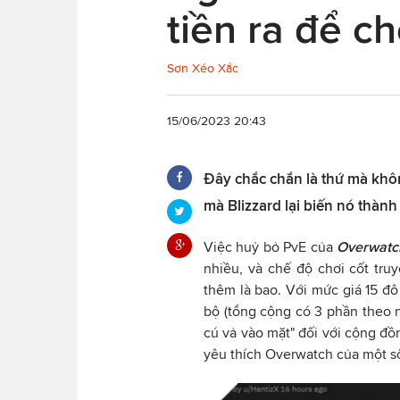
tiền ra để c
Sơn Xéo Xắc
15/06/2023 20:43
Đây chắc chắn là thứ mà khô
mà Blizzard lại biến nó thành 
Việc huỷ bỏ PvE của
Overwatc
nhiều, và chế độ chơi cốt tr
thêm là bao. Với mức giá 15 đ
bộ (tổng cộng có 3 phần theo n
cú vả vào mặt" đối với cộng đồ
yêu thích Overwatch của một s