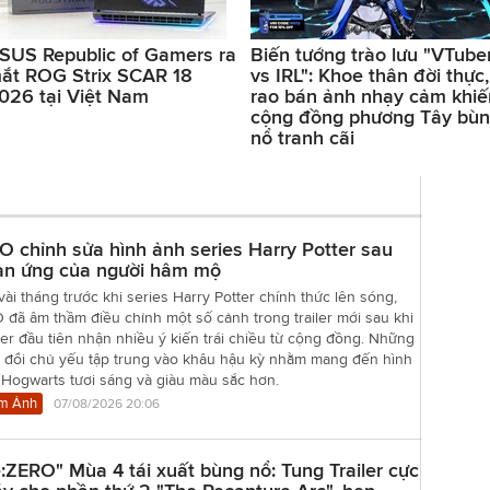
SUS Republic of Gamers ra
Biến tướng trào lưu "VTube
ắt ROG Strix SCAR 18
vs IRL": Khoe thân đời thực,
026 tại Việt Nam
rao bán ảnh nhạy cảm khiế
cộng đồng phương Tây bù
nổ tranh cãi
 chỉnh sửa hình ảnh series Harry Potter sau
ản ứng của người hâm mộ
vài tháng trước khi series Harry Potter chính thức lên sóng,
đã âm thầm điều chỉnh một số cảnh trong trailer mới sau khi
er đầu tiên nhận nhiều ý kiến trái chiều từ cộng đồng. Những
y đổi chủ yếu tập trung vào khâu hậu kỳ nhằm mang đến hình
 Hogwarts tươi sáng và giàu màu sắc hơn.
m Ảnh
07/08/2026 20:06
:ZERO" Mùa 4 tái xuất bùng nổ: Tung Trailer cực