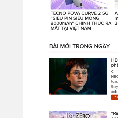
TECNO POVA CURVE 2 5G
A
“SIÊU PIN SIÊU MỎNG
m
8000mAh” CHÍNH THỨC RA
2
MẮT TẠI VIỆT NAM
BÀI MỚI TRONG NGÀY
HBO
ph
Chỉ 
HBO 
teas
tha
ảnh
Phi
"Re