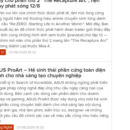
y cho phần thứ 2 "The Recapture Arc", hẹn
y phát sóng 12/8
tin vui lớn vừa chính thức được phát đi, làm nức lòng cộng
g người hâm mộ thương hiệu anime chuyển sinh lừng danh
 cầu "Re:ZERO -Starting Life in Another World-". Mới đây, Ban
xuất dự án đã chính thức phát hành đoạn trailer giới thiệu đầy
 tính cùng những hình ảnh xem trước (preview) cho tập 12 —
 phim mở màn cho phần thứ 2 mang tên "The Recapture Arc"
ơng Giành Lại) thuộc Mùa 4.
 trí
07/08/2026 18:32
S ProArt – Hệ sinh thái phần cứng toàn diện
nh cho nhà sáng tạo chuyên nghiệp
triết lý In Search of Incredible, ASUS không ngừng phát triển
 giải pháp công nghệ đáp ứng nhu cầu ngày càng cao của
ời dùng. Bên cạnh các dòng sản phẩm dành cho doanh
iệp và gaming, ASUS ProArt được xây dựng như một hệ sinh
 phần cứng chuyên biệt dành cho nhà sáng tạo nội dung,
p ảnh gia, nhà làm phim, kiến trúc sư, designer và những
ời yêu cầu độ chính xác cao về màu sắc cũng như hiệu năng
.
g Nghệ
07/08/2026 18:02