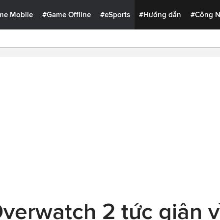
me Mobile
#Game Offline
#eSports
#Hướng dẫn
#Công 
verwatch 2 tức giận v