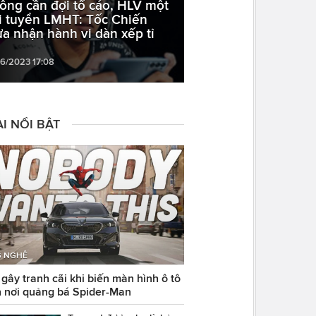
ông cần đợi tố cáo, HLV một
i tuyển LMHT: Tốc Chiến
ừa nhận hành vi dàn xếp tỉ
06/2023 17:08
I NỔI BẬT
 NGHỆ
ây tranh cãi khi biến màn hình ô tô
 nơi quảng bá Spider-Man