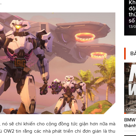
Kh
.
độ
th
số
13/
BÀ
CÔNG
BMW g
t, nó sẽ chỉ khiến cho cộng đồng tức giận hơn nữa mà
thành
 OW2 tin rằng các nhà phát triển chỉ đơn giản là thu