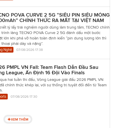
CNO POVA CURVE 2 5G “SIÊU PIN SIÊU MỎNG
00mAh” CHÍNH THỨC RA MẮT TẠI VIỆT NAM
triết lý lấy trải nghiệm người dùng làm trung tâm, TECNO chính
c trình làng TECNO POVA Curve 2 5G đánh dấu một bước
t lớn khi phá vỡ hoàn toàn định kiến “pin dung lượng lớn thì
 thoại phải dày và nặng”.
g Nghệ
07/08/2026 17:38
26 PMPL VN Fall: Team Flash Dẫn Đầu Sau
g League, Ấn Định 16 Đội Vào Finals
 qua hai tuần thi đấu, Vòng League giải đấu 2026 PMPL VN
 đã chính thức khép lại, với sự thống trị tuyệt đối đến từ Team
h.
orts
07/08/2026 17:30
XEM THÊM