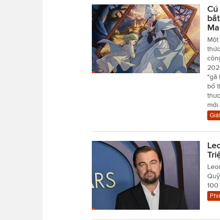
Cú 
bắt
Ma
Một
thức
công
202
"gã 
bố 
thươ
mới.
Giải
Le
Tr
Leo
Quỹ 
100 
Phi