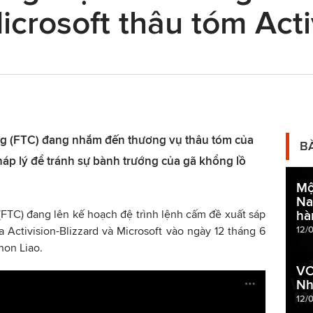
crosoft thâu tóm Acti
g (FTC) đang nhắm đến thương vụ thâu tóm của
B
áp lý để tránh sự bành trướng của gã khổng lồ
Mộ
Na
FTC) đang lên kế hoạch đệ trình lệnh cấm đề xuất sáp
hà
12/
iữa Activision-Blizzard và Microsoft vào ngày 12 tháng 6
non Liao.
VC
Nh
12/