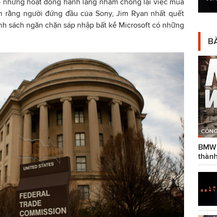
ó những hoạt động hành lang nhằm chống lại việc mua
ền rằng người đứng đầu của Sony, Jim Ryan nhất quết
nh sách ngăn chặn sáp nhập bất kể Microsoft có những
BÀ
CÔNG
BMW g
thành