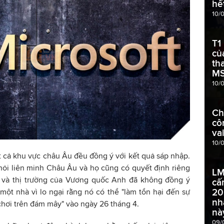
hế
10/
T1
củ
th
MS
10/
Ch
cô
va
10/
t cả khu vực châu Âu đều đồng ý với kết quả sáp nhập.
hỏi liên minh Châu Âu và họ cũng có quyết định riêng
LM
 và thị trường của Vương quốc Anh đã không đồng ý
cấ
20
một nhà vì lo ngại rằng nó có thể "làm tổn hại đến sự
nh
 chơi trên đám mây" vào ngày 26 tháng 4.
nà
09/