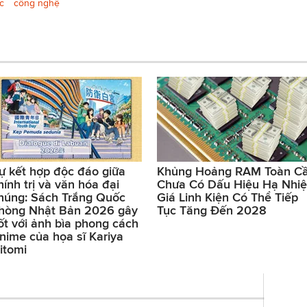
c
công nghệ
ự kết hợp độc đáo giữa
Khủng Hoảng RAM Toàn C
hính trị và văn hóa đại
Chưa Có Dấu Hiệu Hạ Nhiệ
húng: Sách Trắng Quốc
Giá Linh Kiện Có Thể Tiếp
hòng Nhật Bản 2026 gây
Tục Tăng Đến 2028
ốt với ảnh bìa phong cách
nime của họa sĩ Kariya
itomi