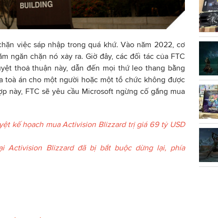
hặn việc sáp nhập trong quá khứ. Vào năm 2022, cơ
ằm ngăn chặn nó xảy ra. Giờ đây, các đối tác của FTC
yệt thoả thuận này, dẫn đến mọi thứ leo thang bằng
ủa toà án cho một người hoặc một tổ chức không được
hợp này, FTC sẽ yêu cầu Microsoft ngừng cố gắng mua
ệt kế họach mua Activision Blizzard trị giá 69 tỷ USD
 Activision Blizzard đã bị bắt buộc dừng lại, phía