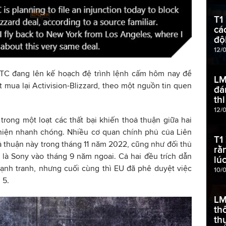
T1
cá
độ
12/
FTC đang lên kế hoạch đệ trình lệnh cấm hôm nay để
LM
 mua lại Activision-Blizzard, theo một nguồn tin quen
đá
.
th
12/
trong một loạt các thất bại khiến thoả thuận giữa hai
hiện nhanh chóng. Nhiều cơ quan chính phủ của Liên
T1
 thuận này trong tháng 11 năm 2022, cũng như đối thủ
rằ
 là Sony vào tháng 9 năm ngoai. Cả hai đều trích dẫn
lú
cạnh tranh, nhưng cuối cùng thì EU đã phê duyệt việc
10/
 5.
LM
th
th