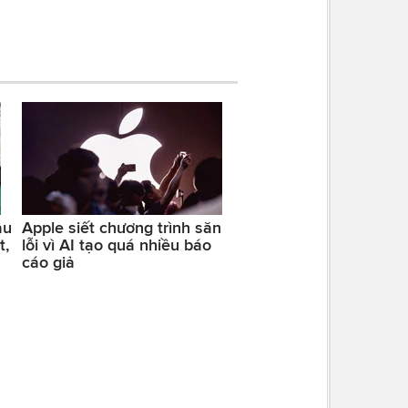
ầu
Apple siết chương trình săn
t,
lỗi vì AI tạo quá nhiều báo
cáo giả