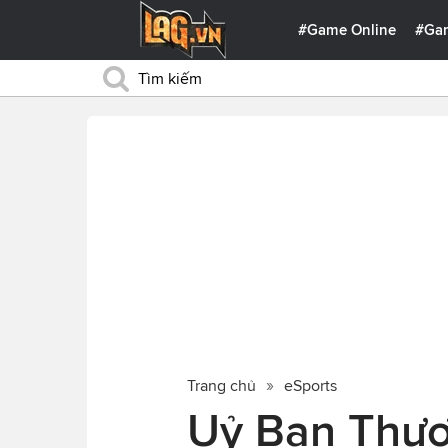
#Game Online
#Ga
Trang chủ
eSports
Uỷ Ban Thươ