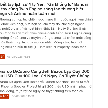
bắt tay lịch sử 4 tỷ Yên: "Gã khổng lồ" Bandai
 tay cùng Twin Engine sáng tạo thương hiệu
nga và Anime hoàn toàn mới
 thương vụ hợp tác chiến lược mang tính bước ngoặt vừa chính
 được kích hoạt, hứa hẹn sẽ làm thay đổi cục diện ngành
 nghiệp giải trí và hoạt hình Nhật Bản. Ngày 5 tháng 8 năm
6, Công ty sản xuất phim anime danh tiếng Twin Engine cùng
khổng lồ" đồ chơi và truyền thông Bandai đã chính thức công
thỏa thuận hợp tác quy mô lớn nhằm đồng sáng tạo một
ng hiệu sở hữu trí tuệ (IP - Intellectual Property) hoàn toàn
 trí
06/08/2026 16:56
onardo DiCaprio Cùng Jeff Bezos Lập Quỹ 200
iệu USD Cứu 100 Loài Có Nguy Cơ Tuyệt Chủng
nardo DiCaprio, Jeff Bezos và Lauren Sánchez Bezos ra mắt
Phoenix Species Project trị giá 200 triệu USD nhằm phục hồi
loài động, thực vật có nguy cơ tuyệt chủng trên toàn cầu.
m Ảnh
06/08/2026 16:21