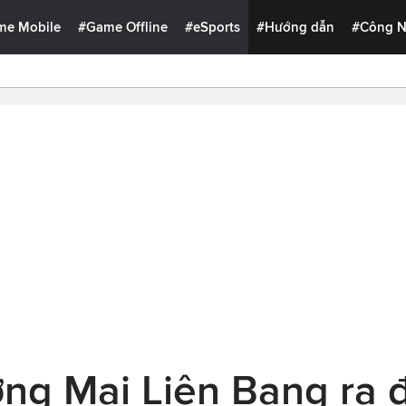
me Mobile
#Game Offline
#eSports
#Hướng dẫn
#Công 
ng Mại Liên Bang ra đ