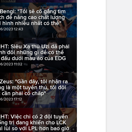
 Bengi: "Tôi sẽ cố gắng tìm
ch để nâng cao chất lượng
i hình nhiều nhất có thể"
06/2023 12:43
HT: Siêu Xạ thủ Uzi đã phải
nh đổi những gì để có thể
i đấu dưới màu áo của EDG
06/2023 11:02
 Zeus: "Gần đây, tôi nhận ra
ng là một tuyển thủ, tôi đôi
c cần phải cố chấp"
06/2023 17:12
HT: Việc chỉ có 2 đội tuyển
ống trị đang khiến cho LCK
ụi lùi so với LPL hơn bao giờ