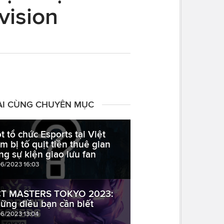
vision
ÀI CÙNG CHUYÊN MỤC
t tổ chức Esports tại Việt
m bị tố quịt tiền thuê gian
ng sự kiện giao lưu fan
06/2023 16:03
T MASTERS TOKYO 2023:
ững điều bạn cần biết
06/2023 13:04