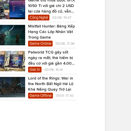
1050 Ti với giá chỉ 2 USD
tại cửa hàng đồ cũ, vẫn
chạy Cyberpunk 2077
Công Nghệ
03/08, 19:47
Mistfall Hunter: Bảng Xếp
Hạng Các Lớp Nhân Vật
Trong Game
Game Online
03/08, 17:06
Palworld TCG gây sốt
ngày ra mắt, thẻ hiếm bị
đầu cơ với giá gần 4.000
USD
Giải trí
03/08, 16:14
Lord of the Rings: War in
the North Bất Ngờ Hé Lộ
Khả Năng Quay Trở Lại
Game Offline
31/07, 17:30