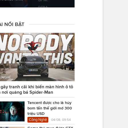
I NỔI BẬT
 NGHỆ
ây tranh cãi khi biến màn hình ô tô
 nơi quảng bá Spider-Man
Tencent được cho là hủy
bom tấn thế giới mở 300
triệu USD
Công Nghệ
04/08, 09:54
Game thủ mua được GTX