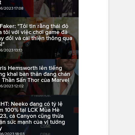
t
06/2023 17:08
 Faker: "Tôi tin rằng thái độ
a tôi với việc chơi game đã
ay đổi và cải thiện thông qua
I"
06/2023 13:13
ris Hemsworth lên tiếng
ng khai bản thân đang chán
i Thần Sấn Thor của Marvel
06/2023 12:02
HT: Neeko đang có tỷ lệ
m 100% tại LCK Mùa Hè
23, cả Canyon cũng thừa
ận sức mạnh của vị tướng
y
06/2023 18:03