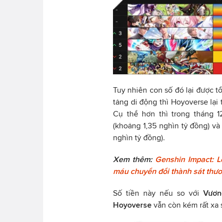
Tuy nhiên con số đó lại được t
tảng di động thì Hoyoverse lại
Cụ thể hơn thì trong tháng 
(khoảng 1,35 nghìn tỷ đồng) và
nghìn tỷ đồng).
Xem thêm:
Genshin Impact: Le
máu chuyển đổi thành sát thư
Số tiền này nếu so với
Vươn
Hoyoverse
vẫn còn kém rất xa 