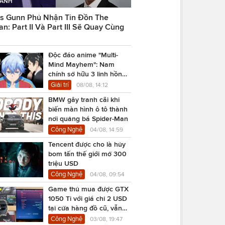
 ẢNH
s Gunn Phủ Nhận Tin Đồn The
n: Part II Và Part III Sẽ Quay Cùng
Độc đáo anime "Multi-
Mind Mayhem": Nam
chính sở hữu 3 linh hồn
do seiyuu Subaru
Giải trí
08/08, 14:12
(Re:Zero) lồng tiếng, chốt
BMW gây tranh cãi khi
lịch lên sóng đầu năm
biến màn hình ô tô thành
2027
nơi quảng bá Spider-Man
Công Nghệ
04/08, 14:59
Tencent được cho là hủy
bom tấn thế giới mở 300
triệu USD
Công Nghệ
04/08, 09:54
Game thủ mua được GTX
1050 Ti với giá chỉ 2 USD
tại cửa hàng đồ cũ, vẫn
chạy Cyberpunk 2077
Công Nghệ
03/08, 19:47