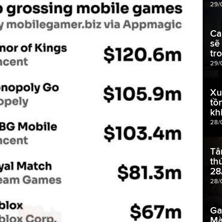
29/
Ca
sẽ
tr
29/
Xu
tồ
kh
28/
Tâ
th
28
28/
Ga
Mà