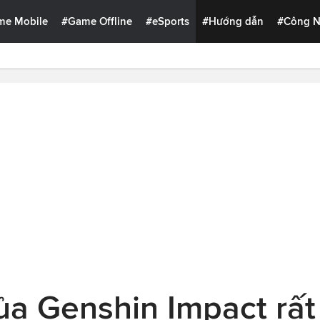
me Mobile
#Game Offline
#eSports
#Hướng dẫn
#Công 
ủa Genshin Impact rấ