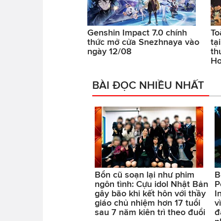
Genshin Impact 7.0 chính
To
thức mở cửa Snezhnaya vào
tạ
ngày 12/08
th
Ho
BÀI ĐỌC NHIỀU NHẤT
Bổn cũ soạn lại như phim
B
ngôn tình: Cựu idol Nhật Bản
P
gây bão khi kết hôn với thầy
I
giáo chủ nhiệm hơn 17 tuổi
v
sau 7 năm kiên trì theo đuổi
đ