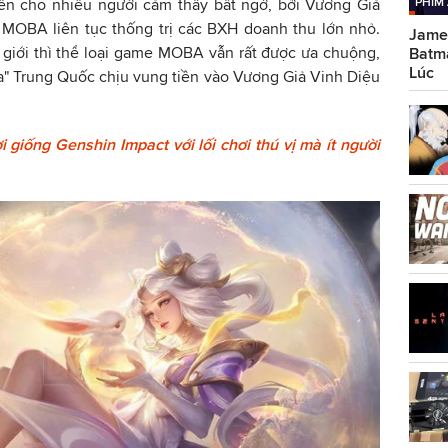
PHIM
iến cho nhiều người cảm thấy bất ngờ, bởi Vương Giả
i MOBA liên tục thống trị các BXH doanh thu lớn nhỏ.
Jame
 giới thì thể loại game MOBA vẫn rất được ưa chuộng,
Batma
Lúc
ia" Trung Quốc chịu vung tiền vào Vương Giả Vinh Diệu
 giống Genshin Impact với lối chơi thú vị mà ít người