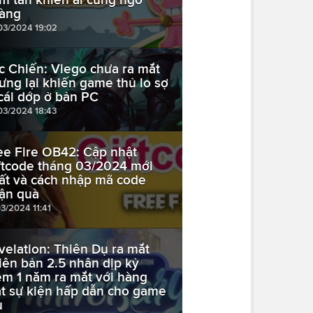
àng
03/2024 19:02
c Chiến: Viego chưa ra mắt
ưng lại khiến game thủ lo sợ
 cái dớp ở bản PC
03/2024 18:43
ee Fire OB42: Cập nhật
ftcode tháng 03/2024 mới
ất và cách nhập mã code
ận quà
03/2024 11:41
velation: Thiên Dụ ra mắt
iên bản 2.5 nhân dịp kỷ
ệm 1 năm ra mắt với hàng
ạt sự kiện hấp dẫn cho game
ủ