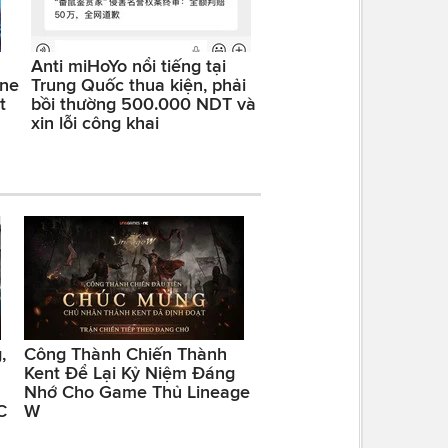
Anti miHoYo nổi tiếng tại
one
Trung Quốc thua kiện, phải
t
bồi thường 500.000 NDT và
xin lỗi công khai
,
Công Thành Chiến Thành
Kent Để Lại Kỷ Niệm Đáng
Nhớ Cho Game Thủ Lineage
C
W