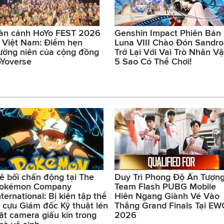
àn cảnh HoYo FEST 2026
Genshin Impact Phiên Bản
i Việt Nam: Điểm hẹn
Luna VIII Chào Đón Sandr
ường niên của cộng đồng
Trở Lại Với Vai Trò Nhân Vậ
Yoverse
5 Sao Có Thể Chơi!
ê bối chấn động tại The
Duy Trì Phong Độ Ấn Tượng
okémon Company
Team Flash PUBG Mobile
nternational: Bị kiện tập thể
Hiên Ngang Giành Vé Vào
ì cựu Giám đốc Kỹ thuật lén
Thẳng Grand Finals Tại EW
ặt camera giấu kín trong
2026