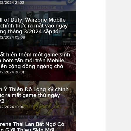
02/2024 21:03
ll of Duty: Warzone Mobile
 chính thức ra mắt vào ngay
ong tháng 3/2024 sắp tới
02/2024 09:08
ất hiện thêm một game sinh
n bom tấn mới trên Mobile
iến cộng đồng ngóng chờ
02/2024 20:31
n Ỷ Thiên Đồ Long Ký chính
ức ra mắt game thủ ngày
/2
02/2024 10:00
rena Thái Lan Bất Ngờ Có
n Giới Thiệu Skin Mới