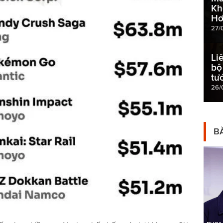
Kh
Hơ
27/
Li
bộ
tư
26/
BÀ