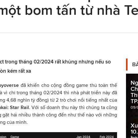
 một bom tấn từ nhà T
ct trong tháng 02/2024 rất khủng nhưng nếu so
B
còn kém rất xa
Ng
oyoverse
đã khiến cho cộng đồng game thủ toàn thế
Ch
à vì chỉ trong tháng 02/2024 thì nhà phát triển này đã
Th
g 4,68 nghìn tỷ đồng) từ 2 trò chơi nổi tiếng nhất của
TP
kai: Star Rail
. Với số doanh thu này thì chúng ta cũng
09/
 gặt hái nhiều thành công đến như thế nào với những
ng của mình.
Xu
10.
bo