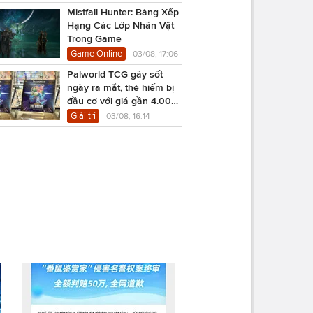
Mistfall Hunter: Bảng Xếp
Hạng Các Lớp Nhân Vật
Trong Game
Game Online
03/08, 17:06
Palworld TCG gây sốt
ngày ra mắt, thẻ hiếm bị
đầu cơ với giá gần 4.000
USD
Giải trí
03/08, 16:14