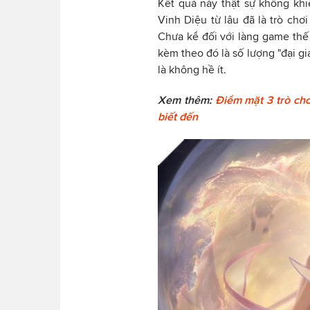
Kết quả này thật sự không kh
Vinh Diệu từ lâu đã là trò chơ
Chưa kể đối với làng game thế
kèm theo đó là số lượng "đại g
là không hề ít.
Xem thêm:
Điểm mặt 3 trò chơi
biết đến