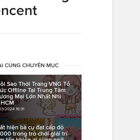
encent
ÀI CÙNG CHUYÊN MỤC
ôi Sao Thời Trang VNG Tổ
ức Offline Tại Trung Tâm
ương Mại Lớn Nhất Nhì
.HCM
03/2024 16:31
ất hiện bà cụ đạt cấp độ
000 trong trò chơi giải trí
m tấn khiến ai cũng ngỡ