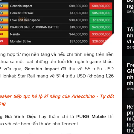
ng
06/
Tố
nh
vì
04/
ổng hợp từ mọi nền tảng và nếu chỉ tính riêng trên nền
 thua xa một loạt những tên tuổi lớn ngành game khác.
Fr
12 vừa qua,
Genshin Impact
đã thu về 55 triệu USD
Gi
 Honkai: Star Rail mang về 51,4 triệu USD (khoảng 1,26
nh
nh
01/
aker tiếp tục hé lộ kĩ năng của Arlecchino - Tự đốt
ơng
Re
ph
g Giả Vinh Diệu
hay thậm chí là
PUBG Mobile
thì
ni
so với các bom tấn thuộc nhà Tencent.
lo
th