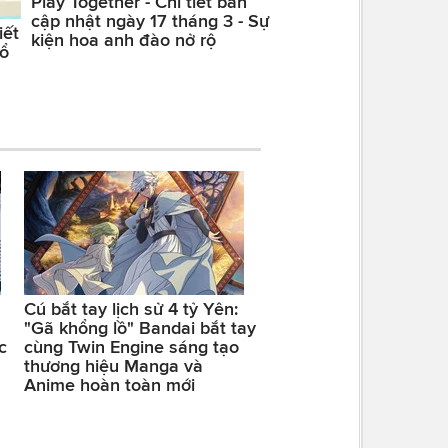
Play Together - Chi tiết bản
cập nhật ngày 17 tháng 3 - Sự
iết
kiện hoa anh đào nở rộ
bổ
Cú bắt tay lịch sử 4 tỷ Yên:
"Gã khổng lồ" Bandai bắt tay
c
cùng Twin Engine sáng tạo
thương hiệu Manga và
Anime hoàn toàn mới