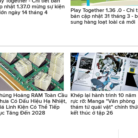
ay Together - Chi tiết bản
p nhật 1.37.0 mừng sự kiện
Play Together 1.36 .0 - Chi t
 lớn ngày 14 tháng 4
bản cập nhật 31 tháng 3 - 
sung hàng loạt loài cá mới
hủng Hoảng RAM Toàn Cầu
Khép lại hành trình 10 năm
hưa Có Dấu Hiệu Hạ Nhiệt,
rực rỡ: Manga "Văn phòng
iá Linh Kiện Có Thể Tiếp
thám tử quái vật" chính thứ
ục Tăng Đến 2028
kết thúc ở tập 26