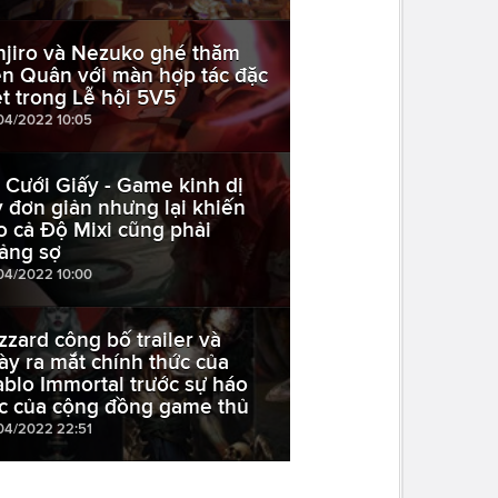
njiro và Nezuko ghé thăm
ên Quân với màn hợp tác đặc
ệt trong Lễ hội 5V5
04/2022 10:05
 Cưới Giấy - Game kinh dị
y đơn giản nhưng lại khiến
o cả Độ Mixi cũng phải
ảng sợ
04/2022 10:00
izzard công bố trailer và
ày ra mắt chính thức của
ablo Immortal trước sự háo
c của cộng đồng game thủ
04/2022 22:51