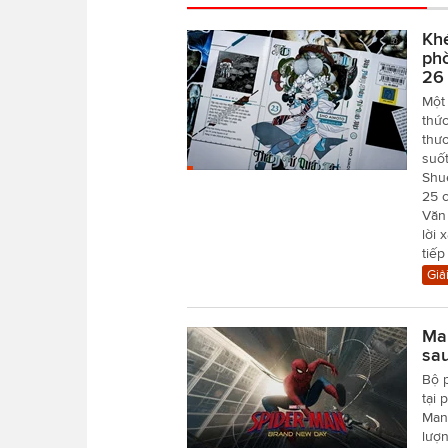
Khé
phò
26
Một 
thức
thươ
suố
Shu
25 
Văn 
lời 
tiếp
Giải
Mar
sa
Bộ 
tại
Man 
lượn