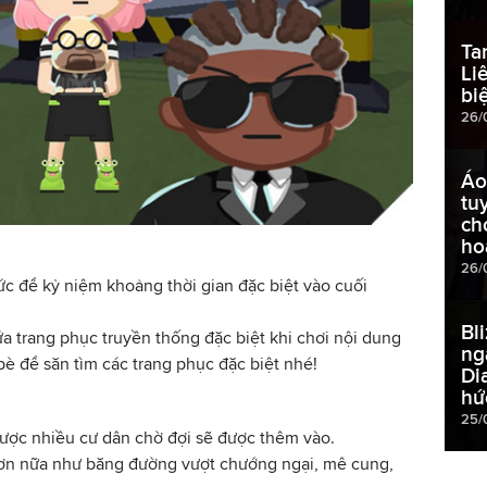
Ta
Li
bi
26/
Áo
tu
ch
ho
26/
ức để kỷ niệm khoảng thời gian đặc biệt vào cuối
Bl
a trang phục truyền thống đặc biệt khi chơi nội dung
ng
bè để săn tìm các trang phục đặc biệt nhé!
Di
hứ
25/
ược nhiều cư dân chờ đợi sẽ được thêm vào.
 hơn nữa như băng đường vượt chướng ngại, mê cung,