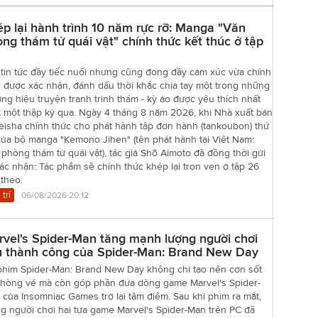
p lại hành trình 10 năm rực rỡ: Manga "Văn
ng thám tử quái vật" chính thức kết thúc ở tập
tin tức đầy tiếc nuối nhưng cũng đong đầy cảm xúc vừa chính
 được xác nhận, đánh dấu thời khắc chia tay một trong những
ng hiệu truyện tranh trinh thám - kỳ ảo được yêu thích nhất
t một thập kỷ qua. Ngày 4 tháng 8 năm 2026, khi Nhà xuất bản
eisha chính thức cho phát hành tập đơn hành (tankoubon) thứ
của bộ manga "Kemono Jihen" (tên phát hành tại Việt Nam:
phòng thám tử quái vật), tác giả Shō Aimoto đã đồng thời gửi
xác nhận: Tác phẩm sẽ chính thức khép lại trọn vẹn ở tập 26
 theo.
 trí
06/08/2026 20:12
vel's Spider-Man tăng mạnh lượng người chơi
u thành công của Spider-Man: Brand New Day
phim Spider-Man: Brand New Day không chỉ tạo nên cơn sốt
 phòng vé mà còn góp phần đưa dòng game Marvel's Spider-
của Insomniac Games trở lại tâm điểm. Sau khi phim ra mắt,
g người chơi hai tựa game Marvel's Spider-Man trên PC đã