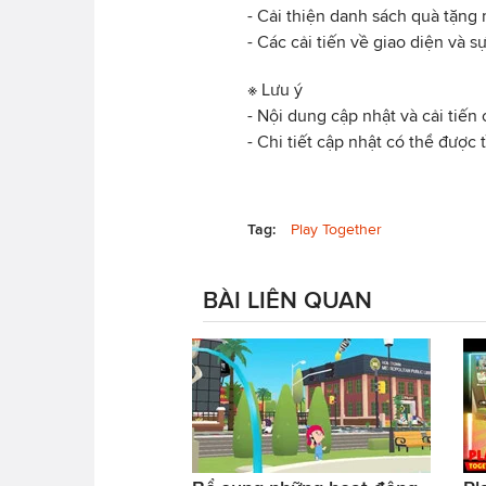
- Cải thiện danh sách quà tặng
- Các cải tiến về giao diện và sự
※ Lưu ý
- Nội dung cập nhật và cải tiến
- Chi tiết cập nhật có thể được t
Tag:
Play Together
BÀI LIÊN QUAN