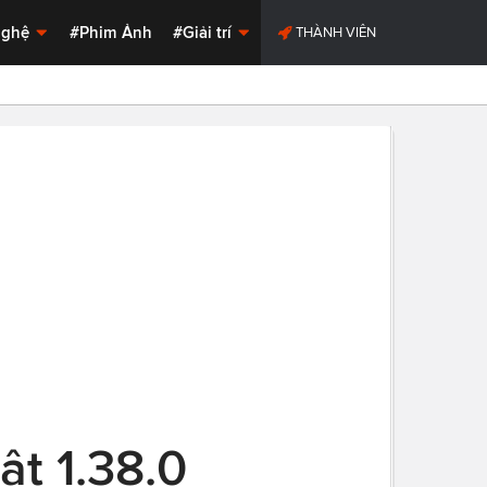
Nghệ
#Phim Ảnh
#Giải trí
THÀNH VIÊN
ật 1.38.0