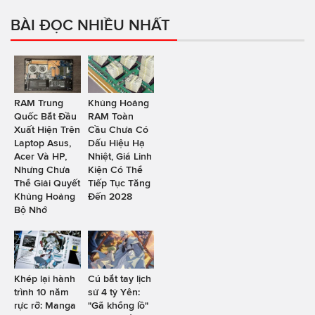
BÀI ĐỌC NHIỀU NHẤT
RAM Trung
Khủng Hoảng
Quốc Bắt Đầu
RAM Toàn
Xuất Hiện Trên
Cầu Chưa Có
Laptop Asus,
Dấu Hiệu Hạ
Acer Và HP,
Nhiệt, Giá Linh
Nhưng Chưa
Kiện Có Thể
Thể Giải Quyết
Tiếp Tục Tăng
Khủng Hoảng
Đến 2028
Bộ Nhớ
Khép lại hành
Cú bắt tay lịch
trình 10 năm
sử 4 tỷ Yên:
rực rỡ: Manga
"Gã khổng lồ"