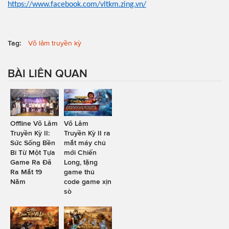
https://www.facebook.com/vltkm.zing.vn/
Tag:
Võ lâm truyền kỳ
BÀI LIÊN QUAN
Offline Võ Lâm
Võ Lâm
Truyền Kỳ II:
Truyền Kỳ II ra
Sức Sống Bền
mắt máy chủ
Bỉ Từ Một Tựa
mới Chiến
Game Ra Đã
Long, tặng
Ra Mắt 19
game thủ
Năm
code game xịn
sò