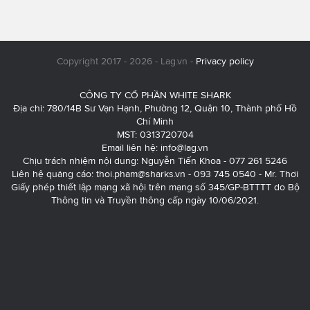
Copyright 2017 - 2026 - Lag.vn -
Privacy policy
CÔNG TY CỔ PHẦN WHITE SHARK
Địa chỉ: 780/14B Sư Vạn Hạnh, Phường 12, Quận 10, Thành phố Hồ
Chí Minh
MST: 0313720704
Email liên hệ:
info@lag.vn
Chịu trách nhiệm nội dung: Nguyễn Tiến Khoa - 077 261 5246
Liên hệ quảng cáo:
thoi.pham@sharks.vn
- 093 745 0540 - Mr. Thơi
Giấy phép thiết lập mạng xã hội trên mạng số 345/GP-BTTTT do Bộ
Thông tin và Truyền thông cấp ngày 10/06/2021.