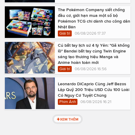
The Pokémon Company siết chống
đầu cơ, giới hạn mua một số bộ
Pokémon TCG chỉ dành cho công dân
Nhật Bản
Giải trí
06/08/2026 17:37
Cú bắt tay lịch sử 4 tỷ Yên: "Gã khổng
lồ" Bandai bắt tay cùng Twin Engine
sáng tạo thương hiệu Manga và
Anime hoàn toàn mới
Giải trí
06/08/2026 16:56
Leonardo DiCaprio Cùng Jeff Bezos
Lập Quỹ 200 Triệu USD Cứu 100 Loài
Có Nguy Cơ Tuyệt Chủng
Phim Ảnh
06/08/2026 16:21
XEM THÊM