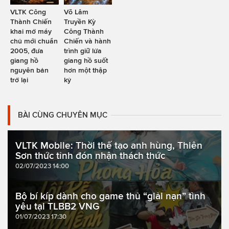
VLTK Công
Võ Lâm
Thành Chiến
Truyền Kỳ
khai mở máy
Công Thành
chủ mới chuẩn
Chiến và hành
2005, đưa
trình giữ lửa
giang hồ
giang hồ suốt
nguyên bản
hơn một thập
trở lại
kỷ
BÀI CÙNG CHUYÊN MỤC
VLTK Mobile: Thời thế tạo anh hùng, Thiên
Sơn thức tỉnh đón nhận thách thức
02/07/2023 14:00
Bộ bí kíp dành cho game thủ “giải nạn” tình
yêu tại TLBB2 VNG
01/07/2023 17:30