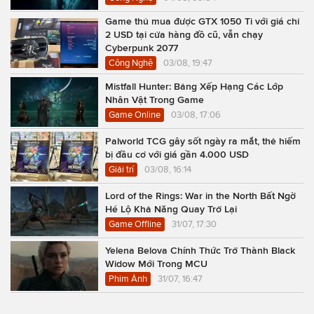
Game thủ mua được GTX 1050 Ti với giá chỉ
2 USD tại cửa hàng đồ cũ, vẫn chạy
Cyberpunk 2077
Công Nghệ
03/08, 19:47
Mistfall Hunter: Bảng Xếp Hạng Các Lớp
Nhân Vật Trong Game
Game Online
03/08, 17:06
Palworld TCG gây sốt ngày ra mắt, thẻ hiếm
bị đầu cơ với giá gần 4.000 USD
Giải trí
03/08, 16:14
Lord of the Rings: War in the North Bất Ngờ
Hé Lộ Khả Năng Quay Trở Lại
Game Offline
31/07, 17:30
Yelena Belova Chính Thức Trở Thành Black
Widow Mới Trong MCU
Phim Ảnh
31/07, 16:47