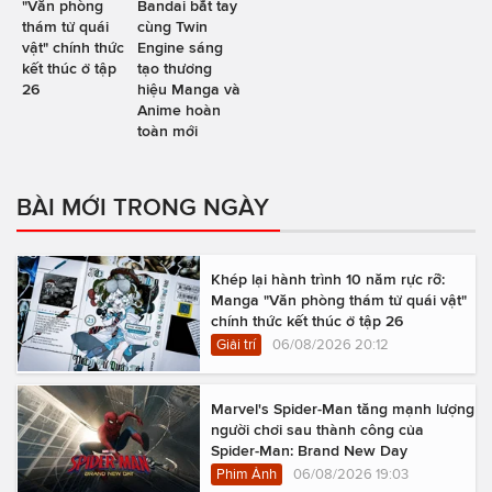
"Văn phòng
Bandai bắt tay
thám tử quái
cùng Twin
vật" chính thức
Engine sáng
kết thúc ở tập
tạo thương
26
hiệu Manga và
Anime hoàn
toàn mới
BÀI MỚI TRONG NGÀY
Khép lại hành trình 10 năm rực rỡ:
Manga "Văn phòng thám tử quái vật"
chính thức kết thúc ở tập 26
Giải trí
06/08/2026 20:12
Marvel's Spider-Man tăng mạnh lượng
người chơi sau thành công của
Spider-Man: Brand New Day
Phim Ảnh
06/08/2026 19:03