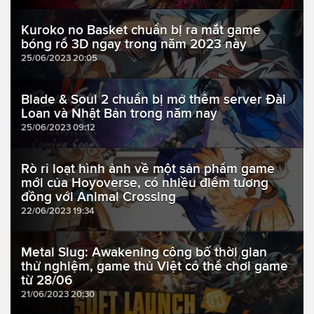
Kuroko no Basket chuẩn bị ra mắt game
bóng rổ 3D ngay trong năm 2023 này
25/06/2023 20:05
Blade & Soul 2 chuẩn bị mở thêm server Đài
Loan và Nhật Bản trong năm nay
25/06/2023 09:12
Rò rỉ loạt hình ảnh về một sản phẩm game
mới của Hoyoverse, có nhiều điểm tương
đồng với Animal Crossing
22/06/2023 19:34
Metal Slug: Awakening công bố thời gian
thử nghiệm, game thủ Việt có thể chơi game
từ 28/06
21/06/2023 20:30