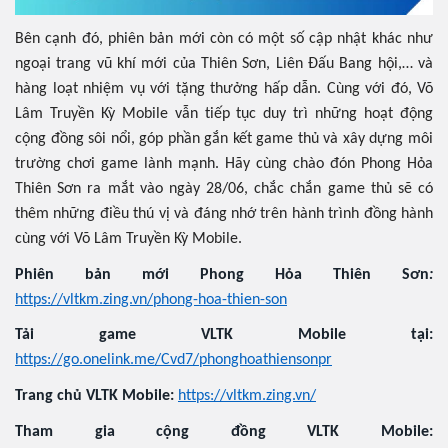
Bên cạnh đó, phiên bản mới còn có một số cập nhật khác như
ngoại trang vũ khí mới của Thiên Sơn, Liên Đấu Bang hội,… và
hàng loạt nhiệm vụ với tặng thưởng hấp dẫn. Cùng với đó, Võ
Lâm Truyền Kỳ Mobile vẫn tiếp tục duy trì những hoạt động
cộng đồng sôi nổi, góp phần gắn kết game thủ và xây dựng môi
trường chơi game lành mạnh. Hãy cùng chào đón Phong Hỏa
Thiên Sơn ra mắt vào ngày 28/06, chắc chắn game thủ sẽ có
thêm những điều thú vị và đáng nhớ trên hành trình đồng hành
cùng với Võ Lâm Truyền Kỳ Mobile.
Phiên bản mới Phong Hỏa Thiên Sơn
:
https://vltkm.zing.vn/phong-hoa-thien-son
Tải game VLTK Mobile tại:
https://go.onelink.me/Cvd7/phonghoathiensonpr
Trang chủ VLTK Mobile:
https://vltkm.zing.vn/
Tham gia cộng đồng VLTK Mobile: