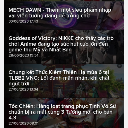
MECH DAWN - Thêm một siêu phẩm nhập
vai viễn tưởng đáng để trông chờ
30/06/2023 17:43
Goddess of Victory: NIKKE cho thấy các trò
chơi Anime đang tạo sức hút cực lớn đến
game thủ Mỹ và Nhật Bản
28/06/2023 19:34
Chung kết Thức Kiếm Thiên Hạ mùa 6 tại
TLBB2 VNG: Lối đánh mãn nhãn, khí chất
ngút trời
27/06/2023 13:04
Tốc Chiến: Hàng loạt trang phục Tinh Võ Sư
chuẩn bị ra mắt cùng 3 Tướng mới cho bản
4.3
27/06/2023 08:01